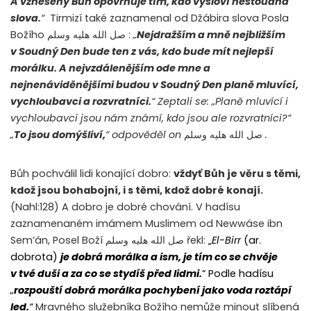
A vznešený Bůh opovrhuje tím, kdo vysloví nestoudná
slova.
“
Tirmizí také zaznamenal od Džábira slova Posla
Božího
صل الله هليه وسلم
:
„
Nejdražším a mně nejbližším
v Soudný Den bude ten z vás, kdo bude mít nejlepší
morálku. A nejvzdálenějším ode mne a
nejnenáviděnějšími budou v Soudný Den planě mluvící,
vychloubavci a rozvratníci.
“ Zeptali se: „Planě mluvící i
vychloubavci jsou nám známí, kdo jsou ale rozvratníci?“
„
To jsou domýšliví,
“ odpověděl
on
صل الله هليه وسلم
.
Bůh pochválil lidi konající dobro:
vždyť Bůh je věru s těmi,
kdož jsou bohabojní, i s těmi, kdož dobré konají.
(Nahl:128) A dobro je dobré chování. V hadísu
zaznamenaném imámem Muslimem od Newwáse ibn
Sem’án, Posel Boží
صل الله هليه وسلم
řekl:
„
El-Birr
(ar.
dobrota)
je dobrá morálka a ism, je tím co se chvěje
v tvé duši a za co se stydíš před lidmi.
“ Podle hadísu
„
rozpouští dobrá morálka pochybení jako voda roztápí
led.
“
Mravného služebníka Božího nemůže minout slíbená