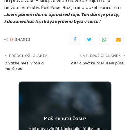
na pravdivosti – sidq, že vede člověka k ráji, a to je
největší vítězství. Řekl Posel Boží, mír a požehnání s ním:
„
Jsem pánem domu uprostřed ráje. Ten dům je pro ty,
kdo zanechali lži, i když vyřčena byla v žertu.
“
0
SHARES
PŘEDCHOZÍ ČLÁNEK
NÁSLEDUJÍCÍ ČLÁNEK
O vazbě mezi vírou a
Vstříc Svátku přerušení půstu
morálkou
Máš minutu času?
Máš právo vědět. Následující řádky jsou