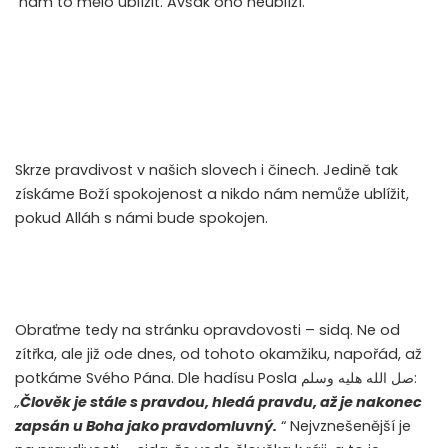
nám to mělo ublížit. Avšak ono neublíží.
Skrze pravdivost v našich slovech i činech. Jedině tak
získáme Boží spokojenost a nikdo nám nemůže ublížit,
pokud Alláh s námi bude spokojen.
Obraťme tedy na stránku opravdovosti – sidq. Ne od
zítřka, ale již ode dnes, od tohoto okamžiku, napořád, až
potkáme Svého Pána. Dle hadísu Posla
صل الله هليه وسلم
:
„
Člověk je stále s pravdou, hledá pravdu, až je nakonec
zapsán u Boha jako pravdomluvný.
“ Nejvznešenější je