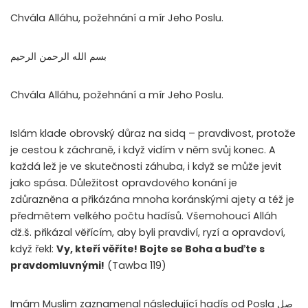
Chvála Alláhu, požehnání a mír Jeho Poslu.
بسم الله الرحمن الرحيم
Chvála Alláhu, požehnání a mír Jeho Poslu.
Islám klade obrovský důraz na sidq – pravdivost, protože
je cestou k záchraně, i když vidím v něm svůj konec. A
každá lež je ve skutečnosti záhuba, i když se může jevit
jako spása. Důležitost opravdového konání je
zdůrazněna a přikázána mnoha koránskými ajety a též je
předmětem velkého počtu hadísů. Všemohoucí Alláh
dž.š. přikázal věřícím, aby byli pravdiví, ryzí a opravdoví,
když řekl:
Vy, kteří věříte! Bojte se Boha a buďte s
pravdomluvnými!
(Tawba 119)
Imám Muslim zaznamenal následující hadís od Posla
صل