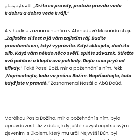
الله هليه وسلم
:
„
Držte se pravdy, protože pravda vede
k dobru a dobro vede k ráji.
“
A v hadísu zaznamenaném v Ahmedově Musnádu stojí:
„
Zajistěte si šest a já vám zajistím ráj. Buďte
pravdomluvní, když vyprávíte. Když slibujete, dodržte
slib. Když vám někdo něco svěří, splňte závazek. Střežte
svá pohlaví a klopte své pohledy. Dejte ruce pryč od
křivdy.
“ Také Posel Boží, mír a požehnání s ním, řekl:
„
Nepřísahejte, leda ve jménu Božím. Nepřísahejte, leda
když jste v pravdě.
“
Zaznamenal Nasáí a Abú Daúd.
Morálkou Posla Božího, mír a požehnání s ním, byla
opravdovost. Již v době, kdy ještě nevystoupil se svým
zjevením, s úkolem, který mu určil Nejvyšší Bůh, byl