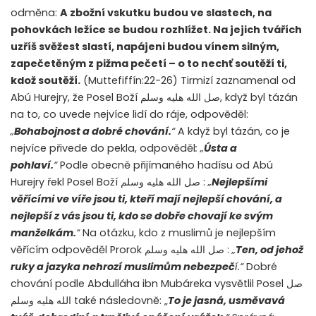
odměna:
A zbožní vskutku budou ve slastech, na
pohovkách ležíce se budou rozhlížet. Na jejich tvářích
uzříš svěžest slastí, napájeni budou vínem silným,
zapečetěným z pižma pečetí – o to nechť soutěží ti,
kdož soutěží.
(Muttefiffín:22-26) Tirmizí zaznamenal od
Abú Hurejry, že Posel Boží
صل الله هليه وسلم
, když byl tázán
na to, co uvede nejvíce lidí do ráje, odpověděl:
„
Bohabojnost a dobré chování.
“
A když byl tázán, co je
nejvíce přivede do pekla, odpověděl
: „
Ústa a
pohlaví.
“
Podle obecně přijímaného hadísu od Abú
Hurejry řekl Posel Boží
صل الله هليه وسلم
:
„
Nejlepšími
věřícími ve víře jsou ti, kteří mají nejlepší chování, a
nejlepší z vás jsou ti, kdo se dobře chovají ke svým
manželkám.
“
Na otázku, kdo z muslimů je nejlepším
věřícím odpověděl Prorok
صل الله هليه وسلم
:
„
Ten, od jehož
ruky a jazyka nehrozí muslimům nebezpeč
í.“
Dobré
chování podle Abdulláha ibn Mubáreka vysvětlil Posel
صل
الله هليه وسلم
také následovně: „
To je jasná, usměvavá