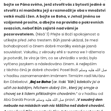
bojte se Pána svého, jenž stvořil vás z bytosti jediné a
stvořil z ní manželku její a rozmnožil je oba v množství
velké mužů i žen. A bojte se Boha, v Jehož jménu se
vzájemně prosíte, a dbejte na pravidla o pokrevních
svazcích, neboť Bůh zajisté nad vámi je
pozorovatelem.
(Nisá´:1) Přejte si Boží spokojenost a
utíkejte před Jeho trestem. Bůh jasně ukázal, že mezi
bohabojností a činem dobré morálky existuje jasná
souvislost. Vskutku, z věrouky ehli s-sunna we l-džema’a
je potvrdit, že víra je tím, co se uhnízdilo v srdci, bylo
vyřčeno jazykem a následováno činem. A nejlepším
z těchto činů je dobré chování. Posel Boží
صل الله هليه وسلم
v hadísu zaznamenaném imámem Tirmizím radí Mu’ázu
ibn Džebelovi:
„
Boj se Boha
(ar. itaki ´lláh)
kdekoliv jsi a
učiň za každým, hříchem dobrý čin , který jej smyje a
chovej se k lidem příkladným chováním.
“
a v hadísu od
Abú Dardá Prorok
صل الله هليه وسلم
praví:
„
V soudný den
nebude na miskách vah nic těžšího než dobré chování.