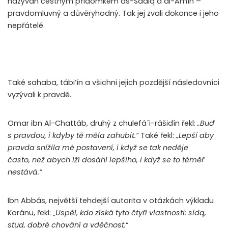
nazýván čestným přídomkem as-Sádiq a al-Amín –
pravdomluvný a důvěryhodný. Tak jej zvali dokonce i jeho
nepřátelé.
Také sahaba, tábi’ín a všichni jejich pozdější následovníci
vyzývali k pravdě.
Omar ibn Al-Chattáb, druhý z chulefá´i-rášidín řekl:
„Buď
s pravdou, i kdyby tě měla zahubit.“
Také řekl:
„Lepší aby
pravda snížila mé postavení, i když se tak neděje
často, než abych lží dosáhl lepšího, i když se to téměř
nestává.“
Ibn Abbás, největší tehdejší autorita v otázkách výkladu
Koránu, řekl: „
Uspěl, kdo získá tyto čtyři vlastnosti: sidq,
stud, dobré chování a vděčnost.
“