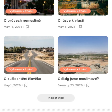
Vybraná kázání
Vybraná kázání
O právech nemuslimů
O lásce k vlasti
May 15, 2026
May 8, 2026
Vybraná kázání
Vybraná kázání
O zušlechtění člověka
Odkdy jsme muslimové?
May 1, 2026
January 23, 2026
Načíst více