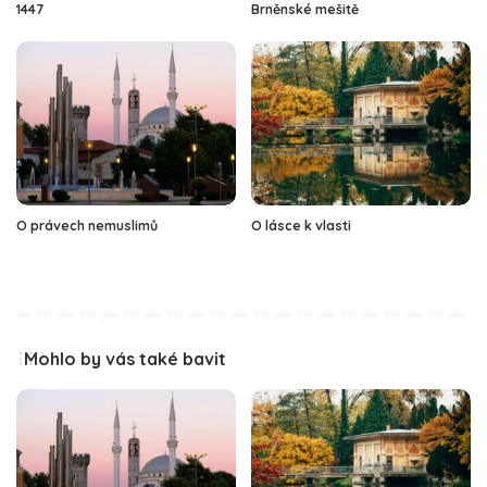
1447
Brněnské mešitě
O právech nemuslimů
O lásce k vlasti
Mohlo by vás také bavit