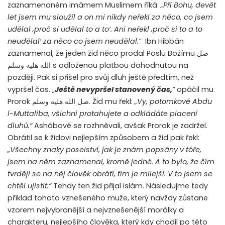
zaznamenaném imámem Muslimem říká:
„Při Bohu, devět
let jsem mu sloužil a on mi nikdy neřekl za něco, co jsem
udělal ‚proč si udělal to a to‘. Ani neřekl ‚proč si to a to
neudělal‘ za něco co jsem neudělal.“
Ibn Hibbán
zaznamenal, že jeden žid něco prodal Poslu Božímu
صل
الله هليه وسلم
s odloženou platbou dohodnutou na
později. Pak si přišel pro svůj dluh ještě předtím, než
vypršel čas. „
Ještě nevypršel stanovený čas,
“
opáčil mu
Prorok
صل الله هليه وسلم
. Žid mu řekl:
„Vy, potomkové Abdu
l-Muttaliba, všichni protahujete a odkládáte placení
dluhů.“
Ashábové se rozhněvali, avšak Prorok je zadržel.
Obrátil se k židovi nejlepším způsobem a žid pak řekl
:
„Všechny znaky poselství, jak je znám popsány v tóře,
jsem na něm zaznamenal, kromě jedné. A to bylo, že čím
tvrději se na něj člověk obrátí, tím je milejší. V to jsem se
chtěl ujistit.“
Tehdy ten žid přijal islám. Následujme tedy
příklad tohoto vznešeného muže, který navždy zůstane
vzorem nejvybranější a nejvznešenější morálky a
charakteru, nejlepšího člověka, který kdy chodil po této