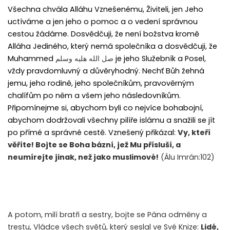
Všechna chvála Alláhu Vznešenému, Živiteli, jen Jeho
uctíváme a jen jeho o pomoc a o vedení správnou
cestou žádáme. Dosvědčuji, že není božstva kromě
Alláha Jediného, který nemá společníka a dosvědčuji, že
Muhammed
صل الله هليه وسلم
je jeho Služebník a Posel,
vždy pravdomluvný a důvěryhodný. Nechť Bůh žehná
jemu, jeho rodině, jeho společníkům, pravověrným
chalífům po něm a všem jeho následovníkům.
Připomínejme si, abychom byli co nejvíce bohabojní,
abychom dodržovali všechny pilíře islámu a snažili se jít
po přímé a správné cestě. Vznešený přikázal:
Vy, kteří
věříte! Bojte se Boha bázní, jež Mu přísluší, a
neumírejte jinak, než jako muslimové!
(Álu Imrán:102)
A potom, milí bratři a sestry, bojte se Pána odměny a
trestu, Vládce všech světů, který seslal ve Své Knize:
Lidé,