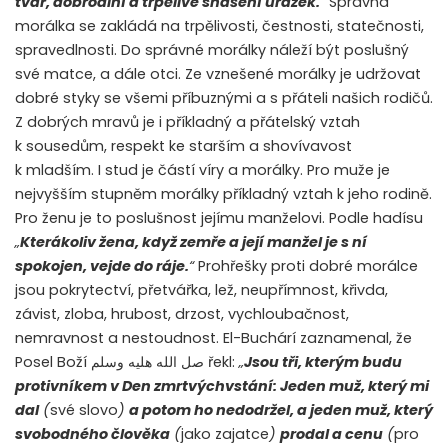
tvář, dobrodiní a trpělivé snášení urážek.
“
Správná
morálka se zakládá na trpělivosti, čestnosti, statečnosti,
spravedlnosti. Do správné morálky náleží být poslušný
své matce, a dále otci. Ze vznešené morálky je udržovat
dobré styky se všemi příbuznými a s přáteli našich rodičů.
Z dobrých mravů je i příkladný a přátelský vztah
k sousedům, respekt ke starším a shovívavost
k mladším. I stud je částí víry a morálky. Pro muže je
nejvyšším stupněm morálky příkladný vztah k jeho rodině.
Pro ženu je to poslušnost jejímu manželovi. Podle hadísu
„
Kterákoliv žena, když zemře a její manžel je s ní
spokojen, vejde do ráje.
“
Prohřešky proti dobré morálce
jsou pokrytectví, přetvářka, lež, neupřímnost, křivda,
závist, zloba, hrubost, drzost, vychloubačnost,
nemravnost a nestoudnost. El-Buchárí zaznamenal, že
Posel Boží
صل الله هليه وسلم
řekl:
„
Jsou tři, kterým budu
protivníkem v Den zmrtvýchvstání: Jeden muž, který mi
dal
(
své slovo
)
a potom ho nedodržel, a jeden muž, který
svobodného člověka
(
jako zajatce
)
prodal a cenu
(
pro