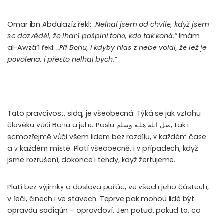
Omar ibn Abdulazíz řekl:
„Nelhal jsem od chvíle, když jsem
se dozvěděl, že lhaní pošpiní toho, kdo tak koná.“
Imám
al-Awzá’í řekl:
„Při Bohu, i kdyby hlas z nebe volal, že lež je
povolena, i přesto nelhal bych.“
Tato pravdivost, sidq, je všeobecná. Týká se jak vztahu
člověka vůči Bohu a jeho Poslu
صل الله هليه وسلم
, tak i
samozřejmě vůči všem lidem bez rozdílu, v každém čase
a v každém místě. Platí všeobecně, i v případech, když
jsme rozrušení, dokonce i tehdy, když žertujeme.
Platí bez výjimky a doslova pořád, ve všech jeho částech,
v řeči, činech i ve stavech. Teprve pak mohou lidé být
opravdu sádiqún – opravdoví. Jen potud, pokud to, co