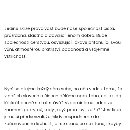
Jedině skrze pravdivost bude naše společnost čistá,
průzračná, slastná a dávající jenom dobro. Bude
společností čerstvou, osvěžující, lákavě přitahující svou
vůní, atmosférou bratrství, oddanosti a vzájemné
vstřícnosti.
Nyní se ptejme každý sám sebe, co nás vede k tomu, že
v našich slovech a činech děláme opak toho, co je sidq.
Kolikrát denně se tak stává? Vzpomínáme jedno ze
znamení pokrytců, tedy „když promluví, zalže?“ Jestlipak
jsme si předsevzali, že nikdy nespadneme do
začarovaného kruhu lži, ať se stane co se stane, i kdyby