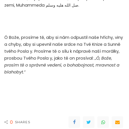
zemi, Muhammeda
صل الله هليه وسلم
.
Ó Bože, prosíme tě, aby si nám odpustil naše hříchy, viny
a chyby, aby si upevnil naše srdce na Tvé Knize a Sunně
tvého Posla
y
. Prosíme tě o sílu k nápravě naší morálky,
prosbou Tvého Posla
y
, jako tě on prosíval:
„Ó, Bože,
prosím tě o správné vedení, o bohabojnost, mravnost a
blahobyt.“
0
SHARES