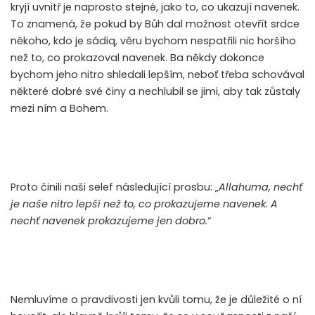
kryjí uvnitř je naprosto stejné, jako to, co ukazují navenek.
To znamená, že pokud by Bůh dal možnost otevřít srdce
někoho, kdo je sádiq, věru bychom nespatřili nic horšího
než to, co prokazoval navenek. Ba někdy dokonce
bychom jeho nitro shledali lepším, neboť třeba schovával
některé dobré své činy a nechlubil se jimi, aby tak zůstaly
mezi ním a Bohem.
Proto činili naši selef následující prosbu: „
Allahuma, nechť
je naše nitro lepší než to, co prokazujeme navenek. A
nechť navenek prokazujeme jen dobro.
“
Nemluvíme o pravdivosti jen kvůli tomu, že je důležité o ní