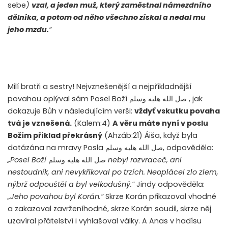
sebe
)
vzal, a jeden muž, který zaměstnal námezdního
dělníka, a potom od něho všechno získal a nedal mu
jeho mzdu.
“
Milí bratři a sestry! Nejvznešenější a nejpříkladnější
povahou oplýval sám Posel Boží
صل الله هليه وسلم
, jak
dokazuje Bůh v následujícím verši:
vždyť vskutku povaha
tvá je vznešená.
(Kalem:4)
A věru máte nyní v poslu
Božím příklad překrásný
(Ahzáb:21) Áiša, když byla
dotázána na mravy Posla
صل الله هليه وسلم
, odpověděla:
„Posel Boží
صل الله هليه وسلم
nebyl rozvraceč, ani
nestoudník, ani nevykřikoval po trzích. Neoplácel zlo zlem,
nýbrž odpouštěl a byl velkodušný.“
Jindy odpověděla:
„Jeho povahou byl Korán.“
Skrze Korán přikazoval vhodné
a zakazoval zavrženíhodné, skrze Korán soudil, skrze něj
uzavíral přátelství i vyhlašoval války. A Anas v hadísu