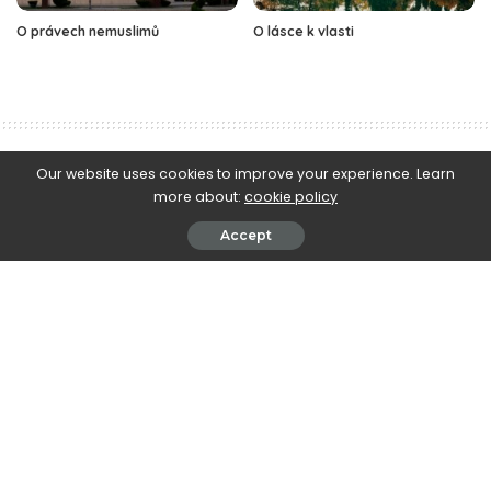
O právech nemuslimů
O lásce k vlasti
e-Islám
>
Blog
>
Vybraná kázání
>
O obživě
Our website uses cookies to improve your experience. Learn
more about:
cookie policy
Vybraná kázání
O obživě
Accept
September 14, 2009