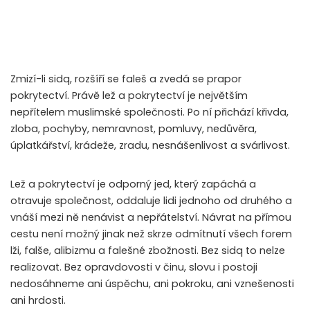
Zmizí-li sidq, rozšíří se faleš a zvedá se prapor
pokrytectví. Právě lež a pokrytectví je největším
nepřítelem muslimské společnosti. Po ní přichází křivda,
zloba, pochyby, nemravnost, pomluvy, nedůvěra,
úplatkářství, krádeže, zradu, nesnášenlivost a svárlivost.
Lež a pokrytectví je odporný jed, který zapáchá a
otravuje společnost, oddaluje lidi jednoho od druhého a
vnáší mezi ně nenávist a nepřátelství. Návrat na přímou
cestu není možný jinak než skrze odmítnutí všech forem
lži, falše, alibizmu a falešné zbožnosti. Bez sidq to nelze
realizovat. Bez opravdovosti v činu, slovu i postoji
nedosáhneme ani úspěchu, ani pokroku, ani vznešenosti
ani hrdosti.