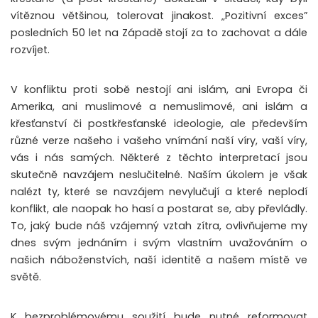
vítěznou většinou, tolerovat jinakost. „Pozitivní exces”
posledních 50 let na Západě stojí za to zachovat a dále
rozvíjet.
V konfliktu proti sobě nestojí ani islám, ani Evropa či
Amerika, ani muslimové a nemuslimové, ani islám a
křesťanství či postkřesťanské ideologie, ale především
různé verze našeho i vašeho vnímání naší víry, vaší víry,
vás i nás samých. Některé z těchto interpretací jsou
skutečně navzájem neslučitelné. Naším úkolem je však
nalézt ty, které se navzájem nevylučují a které neplodí
konflikt, ale naopak ho hasí a postarat se, aby převládly.
To, jaký bude náš vzájemný vztah zítra, ovlivňujeme my
dnes svým jednáním i svým vlastním uvažováním o
našich náboženstvích, naší identitě a našem místě ve
světě.
K bezproblémovému soužití bude nutné reformovat