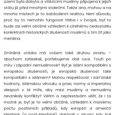
území byla dobyta a vítězícími muslimy připojena k jejich
státu již před mnohými staletími. Takže ano, mohou a na
mnoha místech je to každodenní realitou. Není důvodu,
proč by to nemohlo fungovat třeba i v Evropě, byť to
bude asi velmi obtížné vzhledem k citelnému nedostatku
konkrétních historických zkušeností muslimů s tím žít jako
menšina.
Zmíněná otázka má ovšem také druhou stranu –
abychom zatleskali, potřebujeme obě ruce. Touží po
míru i západní nemuslimové? Byť je islám kompatibilní s
evropskou zkušeností, je evropská zkušenost také
kompatibilní s islámem? Mohou respektovat i šarí’atské
hodnoty, islámskou věrouku a praxi, normy a imperativy
alespoň v té míře, aby mezi muslimy a nemuslimy
nevznikaly konflikty? Věřím a nepřestávám věřit, že i to
možné je, byť je to velmi obtížné, vzhledem k mizivému
počtu pozitivních příkladů, kdy evropští a američtí
křesťané (a post-křesťané) dokázali v situaci, kdy byli