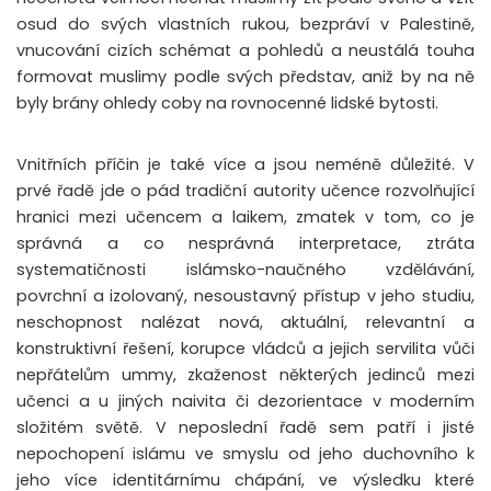
osud do svých vlastních rukou, bezpráví v Palestině,
vnucování cizích schémat a pohledů a neustálá touha
formovat muslimy podle svých představ, aniž by na ně
byly brány ohledy coby na rovnocenné lidské bytosti.
Vnitřních příčin je také více a jsou neméně důležité. V
prvé řadě jde o pád tradiční autority učence rozvolňující
hranici mezi učencem a laikem, zmatek v tom, co je
správná a co nesprávná interpretace, ztráta
systematičnosti islámsko-naučného vzdělávání,
povrchní a izolovaný, nesoustavný přístup v jeho studiu,
neschopnost nalézat nová, aktuální, relevantní a
konstruktivní řešení, korupce vládců a jejich servilita vůči
nepřátelům ummy, zkaženost některých jedinců mezi
učenci a u jiných naivita či dezorientace v moderním
složitém světě. V neposlední řadě sem patří i jisté
nepochopení islámu ve smyslu od jeho duchovního k
jeho více identitárnímu chápání, ve výsledku které