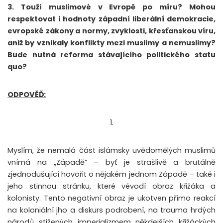
3.
Touží muslimové v Evropě po míru? Mohou
respektovat i hodnoty západní liberální demokracie,
evropské zákony a normy, zvyklosti, křesťanskou víru,
aniž by vznikaly konflikty mezi muslimy a nemuslimy?
Bude nutná reforma stávajícího politického statu
quo?
ODPOVĚĎ:
1.
Myslím, že nemalá část islámsky uvědomělých muslimů
vnímá na „Západě” – byť je strašlivě a brutálně
zjednodušující hovořit o nějakém jednom Západě – také i
jeho stinnou stránku, které vévodí obraz křižáka a
kolonisty. Tento negativní obraz je ukotven přímo reakcí
na koloniální jho a diskurs podrobení, na trauma hrdých
národů stižených imperializmem někdejších křižáckých