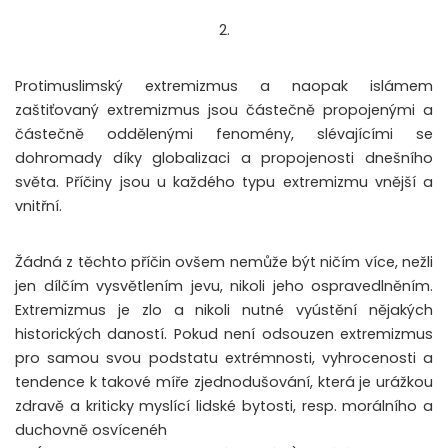
2.
Protimuslimský extremizmus a naopak islámem
zaštiťovaný extremizmus jsou částečně propojenými a
částečně oddělenými fenomény, slévajícími se
dohromady díky globalizaci a propojenosti dnešního
světa. Příčiny jsou u každého typu extremizmu vnější a
vnitřní.
Žádná z těchto příčin ovšem nemůže být ničím více, nežli
jen dílčím vysvětlením jevu, nikoli jeho ospravedlněním.
Extremizmus je zlo a nikoli nutné vyústění nějakých
historických daností. Pokud není odsouzen extremizmus
pro samou svou podstatu extrémnosti, vyhrocenosti a
tendence k takové míře zjednodušování, která je urážkou
zdravě a kriticky myslící lidské bytosti, resp. morálního a
duchovně osvícenéh