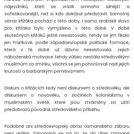
nájezdníků, kteří se vrátili omnoho silnější a
sofistikovanější, než si kdo dokázal představit. Samotný
obraz křižáka pochází z této doby, i samo arabské slovo
pro křižáka bylo vymyšleno v této době. V době
skutečných křižáků ještě neexistovalo, tehdy se jim říkalo
jen Frankové, podle západoevropské politické formace,
která v té době už dávno neexistovala. Jejich
náboženská motivace tehdy vůbec nestála středověkým
muslimům za zmínku, všichni se jen pohoršovali nad jejich
krutostí a barbarským primitivizmem.
Diskurs o křižácích tedy není diskursem o středověku, ale
diskursem o novověku, o zločinech kolonializmu v
muslimském světě, které jsou ztvárněny za užití
předobrazů původně středověkého příběhu.
Podobně ani středoevropský obraz osmanského záboru
není reálný. Zapomíná se na to, že do Uher Osmané