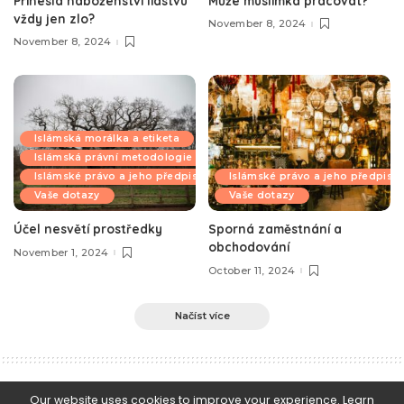
Přinesla náboženství lidstvu
Může muslimka pracovat?
vždy jen zlo?
November 8, 2024
November 8, 2024
Islámská morálka a etiketa
Islámská právní metodologie
Islámské právo a jeho předpisy
Islámské právo a jeho předpisy
Vaše dotazy
Vaše dotazy
Účel nesvětí prostředky
Sporná zaměstnání a
obchodování
November 1, 2024
October 11, 2024
Načíst více
e-Islám
>
Blog
>
Islámská morálka a etiketa
>
Lepší je ten věřící, který se setkává s lidmi a snáší jejich ústrky
Our website uses cookies to improve your experience. Learn