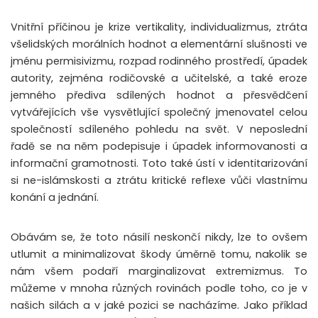
Vnitřní příčinou je krize vertikality, individualizmus, ztráta
všelidských morálních hodnot a elementární slušnosti ve
jménu permisivizmu, rozpad rodinného prostředí, úpadek
autority, zejména rodičovské a učitelské, a také eroze
jemného přediva sdílených hodnot a přesvědčení
vytvářejících vše vysvětlující společný jmenovatel celou
společností sdíleného pohledu na svět. V neposlední
řadě se na něm podepisuje i úpadek informovanosti a
informační gramotnosti. Toto také ústí v identitarizování
si ne-islámskosti a ztrátu kritické reflexe vůči vlastnímu
konání a jednání.
Obávám se, že toto násilí neskončí nikdy, lze to ovšem
utlumit a minimalizovat škody úměrně tomu, nakolik se
nám všem podaří marginalizovat extremizmus. To
můžeme v mnoha různých rovinách podle toho, co je v
našich silách a v jaké pozici se nacházíme. Jako příklad