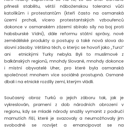
přinesli stabilitu, větší náboženskou toleranci vůči
katolíkům i protestantům (kteří často na osmanská
území prchali, vícero protestantských vzbouřenců
dokonce v osmanském zázemí sbíralo síly na boj proti
habsburské Vídni), dále reformu státní správy, nové
zemědělské produkty a postupy a také nová slova do
slovní zásoby. Většina těch, o kterýc se hovoří jako „Turci”
ani etnickými Turky nebyla. Byli to muslimové z
balkánských regionů, mnohdy Slované, mnohdy dokonce
i místní obyvatelé Uher, pro které byla osmanská
společnost mnohem více sociálně prostupná.
Osmané
dbali i na etnické rozdíly zemí, kterým vládli.
Současný obraz Turků a jejich záboru tak, jak je
vykreslován, pramení z dob národních obrození v
regionu, kdy se mladé národy snažily vymanit z područí
mamutích říší, které je svazovaly a neumožňovaly jim
svobodně se rozvíjet a emancipovat se na