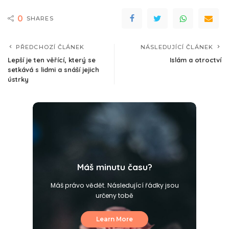
0
SHARES
PŘEDCHOZÍ ČLÁNEK
NÁSLEDUJÍCÍ ČLÁNEK
Lepší je ten věřící, který se
Islám a otroctví
setkává s lidmi a snáší jejich
ústrky
Máš minutu času?
Máš právo vědět. Následující řádky jsou
určeny tobě
Learn More