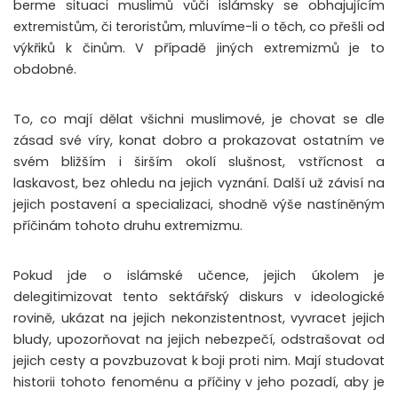
berme situaci muslimů vůči islámsky se obhajujícím
extremistům, či teroristům, mluvíme-li o těch, co přešli od
výkřiků k činům. V případě jiných extremizmů je to
obdobné.
To, co mají dělat všichni muslimové, je chovat se dle
zásad své víry, konat dobro a prokazovat ostatním ve
svém bližším i širším okolí slušnost, vstřícnost a
laskavost, bez ohledu na jejich vyznání. Další už závisí na
jejich postavení a specializaci, shodně výše nastíněným
příčinám tohoto druhu extremizmu.
Pokud jde o islámské učence, jejich úkolem je
delegitimizovat tento sektářský diskurs v ideologické
rovině, ukázat na jejich nekonzistentnost, vyvracet jejich
bludy, upozorňovat na jejich nebezpečí, odstrašovat od
jejich cesty a povzbuzovat k boji proti nim. Mají studovat
historii tohoto fenoménu a příčiny v jeho pozadí, aby je