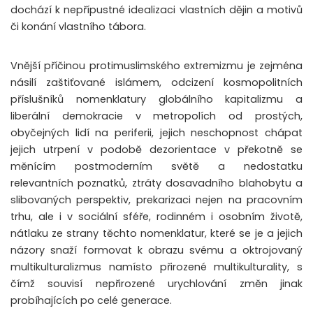
dochází k nepřípustné idealizaci vlastních dějin a motivů
či konání vlastního tábora.
Vnější příčinou protimuslimského extremizmu je zejména
násilí zaštiťované islámem, odcizení kosmopolitních
příslušníků nomenklatury globálního kapitalizmu a
liberální demokracie v metropolích od prostých,
obyčejných lidí na periferii, jejich neschopnost chápat
jejich utrpení v podobě dezorientace v překotně se
měnícím postmoderním světě a nedostatku
relevantních poznatků, ztráty dosavadního blahobytu a
slibovaných perspektiv, prekarizaci nejen na pracovním
trhu, ale i v sociální sféře, rodinném i osobním životě,
nátlaku ze strany těchto nomenklatur, které se je a jejich
názory snaží formovat k obrazu svému a oktrojovaný
multikulturalizmus namísto přirozené multikulturality, s
čímž souvisí nepřirozené urychlování změn jinak
probíhajících po celé generace.