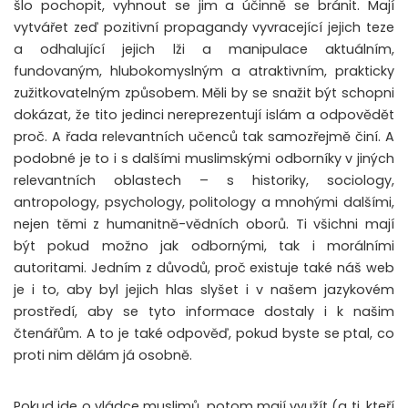
šlo pochopit, vyhnout se jim a účinně se bránit. Mají
vytvářet zeď pozitivní propagandy vyvracející jejich teze
a odhalující jejich lži a manipulace aktuálním,
fundovaným, hlubokomyslným a atraktivním, prakticky
zužitkovatelným způsobem. Měli by se snažit být schopni
dokázat, že tito jedinci nereprezentují islám a odpovědět
proč. A řada relevantních učenců tak samozřejmě činí. A
podobné je to i s dalšími muslimskými odborníky v jiných
relevantních oblastech – s historiky, sociology,
antropology, psychology, politology a mnohými dalšími,
nejen těmi z humanitně-vědních oborů. Ti všichni mají
být pokud možno jak odbornými, tak i morálními
autoritami. Jedním z důvodů, proč existuje také náš web
je i to, aby byl jejich hlas slyšet i v našem jazykovém
prostředí, aby se tyto informace dostaly i k našim
čtenářům. A to je také odpověď, pokud byste se ptal, co
proti nim dělám já osobně.
Pokud jde o vládce muslimů, potom mají využít (a ti, kteří