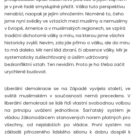
je v prvé řadě smysluplně přežít. Válka tuto perspektivu
nenabízí, naopak je jejím ohrožením. Nicméně to, čeho
jsme nyní svědky ve vztazích mezi muslimy a nemuslimy
v Evropě, Americe a v muslimských regionech, se vzpírá
tradiční dichotomii války a míru, na kterou jsme všichni
historicky zvyklí. Nevím, zda jde přímo o válku, ale do míru
to má daleko. Mír není klid zbraní, či absence války. Mír je
systematicky zušlechťovaný a úsilím udržovaný
bezkonfliktní vztah. Ten nevidím. Proto je ho třeba začít
urychleně budovat.
Liberální demokracie se na Západě vyvíjela staletí, ve
světě muslimském v současnosti nemá precedens. V
liberální demokracii se lidé řídí vlastní svobodnou volbou
na principu uvážení jednotlivce. Šarí’atský systém je
vládou Zákonodárcem stanovených norem platných pro
všechny, od nejslabších po vládce. První systém na
základě přirozeného lidského sklonu k dobru dospěl k