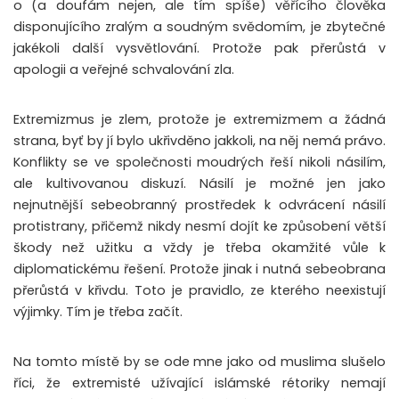
o (a doufám nejen, ale tím spíše) věřícího člověka
disponujícího zralým a soudným svědomím, je zbytečné
jakékoli další vysvětlování. Protože pak přerůstá v
apologii a veřejné schvalování zla.
Extremizmus je zlem, protože je extremizmem a žádná
strana, byť by jí bylo ukřivděno jakkoli, na něj nemá právo.
Konflikty se ve společnosti moudrých řeší nikoli násilím,
ale kultivovanou diskuzí. Násilí je možné jen jako
nejnutnější sebeobranný prostředek k odvrácení násilí
protistrany, přičemž nikdy nesmí dojít ke způsobení větší
škody než užitku a vždy je třeba okamžité vůle k
diplomatickému řešení. Protože jinak i nutná sebeobrana
přerůstá v křivdu. Toto je pravidlo, ze kterého neexistují
výjimky. Tím je třeba začít.
Na tomto místě by se ode mne jako od muslima slušelo
říci, že extremisté užívající islámské rétoriky nemají