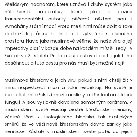
všelidským hodnotám, které uznává i druhý systém jako
náboženské imperativy
, které platí z pozice
transcendentální autority, přičemž některé jsou i
vymáhány státní mocí
.
Proto mezi nimi může dojít a také
dochází k průniku hodnot a k vytvoření společného
prostoru. Navíc jako muslimové věříme, že naše víra a její
imperativy platí v každé době na každém místě. Tedy i v
Evropě ve 21. století. Proto musí existovat cesta, jak toho
dosáhnout a tuto cestu pro nás musí být možné najít.
Muslimové křesťany a jejich víru, pokud s nimi chtějí žít v
míru, respektovat musí a také respektují. Na světě je
bezpočet manželství mezi muslimy a křesťankami, které
fungují. A jsou výslovně dovolena samotným Koránem. V
muslimském světě existují pestré křesťanské menšiny,
včetně těch z teologického hlediska tak exotických
směrů, že ve většinově křesťanském dávno zanikly jako
heretické. Zůstaly v muslimském světě poté, co jejich