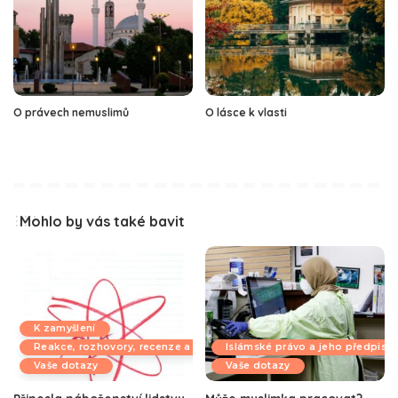
O právech nemuslimů
O lásce k vlasti
Mohlo by vás také bavit
K zamyšlení
Reakce, rozhovory, recenze a komentáře
Islámské právo a jeho předpisy
Vaše dotazy
Vaše dotazy