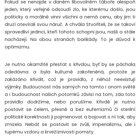
Pokud se nenajde v daném libovolném táboře alespoň
jeden, který veřejně odsoudí zlo, ke kterému došlo, jsou
politicky a morálně vinni všichni a nemá cenu, aby jim ti
druzí otevírali svou náruč. A chvála Stvořiteli, že se takoví
spravedliví jedinci, kteří tohoto schopni jsou, našli a stále
nacházejí. Na obou stranách barikády. To je důvod k
optimizmu.
Je nutno okamžitě přestat s křivdou, byť by se páchala
odedávna a byla kulturně zakořeněná, protože je
zakázáno křivdit, což je pravidlo, z něhož neexistují
výjimky. Budoucnost nás samých na tomto i onom světě
a i budoucnost našich potomků závisí na tom, zda toto
pravidlo dodržíme, nebo porušíme. Křivdě je nutno
postavit se čelem, přesně a bez eufemizmů či sterilní
politické korektnosti ji pojmenovat a bojovat s ní tak, aby
zmizela. Nebát se postavit se zvůli, imperializmu, ale i
tupému vzdoru a krvežíznivosti pomsty.