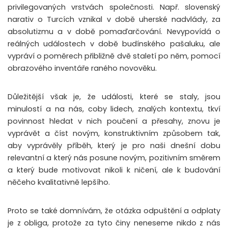
privilegovaných vrstvách společnosti. Např. slovenský
narativ o Turcích vznikal v době uherské nadvlády, za
absolutizmu a v době pomaďarčování. Nevypovídá o
reálných událostech v době budínského pašaluku, ale
vypráví o poměrech přibližně dvě staletí po něm, pomocí
obrazového inventáře raného novověku.
Důležitější však je, že události, které se staly, jsou
minulostí a na nás, coby lidech, znalých kontextu, tkví
povinnost hledat v nich poučení a přesahy, znovu je
vyprávět a číst novým, konstruktivním způsobem tak,
aby vyprávěly příběh, který je pro naši dnešní dobu
relevantní a který nás posune novým, pozitivním směrem
a který bude motivovat nikoli k ničení, ale k budování
něčeho kvalitativně lepšího.
Proto se také domnívám, že otázka odpuštění a odplaty
je z obliga, protože za tyto činy neneseme nikdo z nás