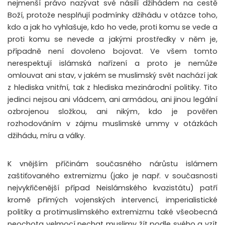
nejmenší právo nazývat své násilí džihádem na cestě
Boží, protože nesplňují podmínky džihádu v otázce toho,
kdo a jak ho vyhlašuje, kdo ho vede, proti komu se vede a
proti komu se nevede a jakými prostředky v něm je,
případně není dovoleno bojovat. Ve všem tomto
nerespektují islámská nařízení a proto je nemůže
omlouvat ani stav, v jakém se muslimský svět nachází jak
z hlediska vnitřní, tak z hlediska mezinárodní politiky. Tito
jedinci nejsou ani vládcem, ani armádou, ani jinou legální
ozbrojenou složkou, ani nikým, kdo je pověřen
rozhodováním v zájmu muslimské ummy v otázkách
džihádu, míru a války.
K vnějším příčinám současného nárůstu islámem
zaštiťovaného extremizmu (jako je např. v současnosti
nejvykřičenější případ Neislámského kvazistátu) patří
kromě přímých vojenských intervencí, imperialistické
politiky a protimuslimského extremizmu také všeobecná
neochota velmocí nechat muslimy žít podle svého a vzít