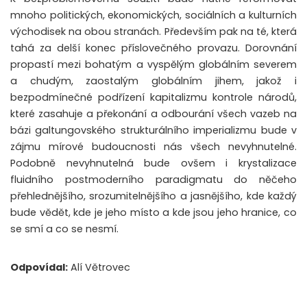
mnoho politických, ekonomických, sociálních a kulturních
východisek na obou stranách. Především pak na té, která
tahá za delší konec příslovečného provazu. Dorovnání
propastí mezi bohatým a vyspělým globálním severem
a chudým, zaostalým globálním jihem, jakož i
bezpodmínečné podřízení kapitalizmu kontrole národů,
které zasahuje a překonání a odbourání všech vazeb na
bázi galtungovského strukturálního imperializmu bude v
zájmu mírové budoucnosti nás všech nevyhnutelné.
Podobně nevyhnutelná bude ovšem i krystalizace
fluidního postmoderního paradigmatu do něčeho
přehlednějšího, srozumitelnějšího a jasnějšího, kde každý
bude vědět, kde je jeho místo a kde jsou jeho hranice, co
se smí a co se nesmí.
Odpovídal:
Alí Větrovec