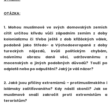
OTÁZKA:
1. Mohou muslimové ve svých domovských zemích
cítit určitou křivdu vůči západním zemím z doby
kolonializmu či třeba ještě z dob křižáckých válek,
podobně jako Středo- a Východoevropané z doby
tureckých nájezdů, kvůli politickým chybám,
naivnímu obrazu dané věci, udržovanému z
mocenských a jiných podobných důvodů? Touží po
odplatě nebo po odpuštění? Jaký je váš názor?
2. Jaké jsou příčiny extremizmů – protimuslimského i
islámsky zaštiťovaného? Kdy násilí skonči? Jak se
muslimové snaží zakročit proti extremistům a
teroristům?