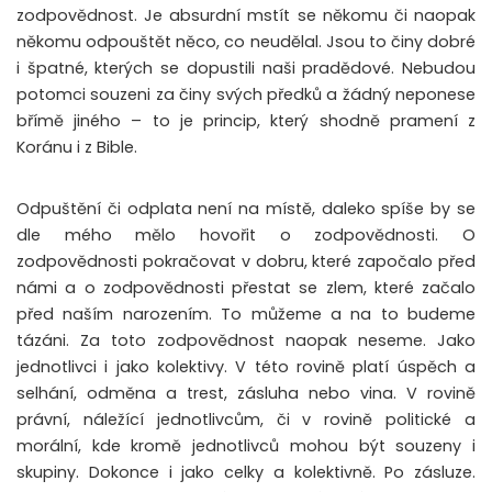
zodpovědnost. Je absurdní mstít se někomu či naopak
někomu odpouštět něco, co neudělal. Jsou to činy dobré
i špatné, kterých se dopustili naši pradědové. Nebudou
potomci souzeni za činy svých předků a žádný neponese
břímě jiného – to je princip, který shodně pramení z
Koránu i z Bible.
Odpuštění či odplata není na místě, daleko spíše by se
dle mého mělo hovořit o zodpovědnosti. O
zodpovědnosti pokračovat v dobru, které započalo před
námi a o zodpovědnosti přestat se zlem, které začalo
před naším narozením. To můžeme a na to budeme
tázáni. Za toto zodpovědnost naopak neseme. Jako
jednotlivci i jako kolektivy. V této rovině platí úspěch a
selhání, odměna a trest, zásluha nebo vina. V rovině
právní, náležící jednotlivcům, či v rovině politické a
morální, kde kromě jednotlivců mohou být souzeny i
skupiny. Dokonce i jako celky a kolektivně. Po zásluze.