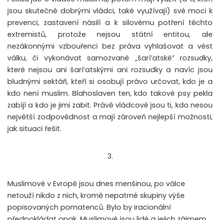
jsou skutečně dobrými vládci, také využívají) své moci k
prevenci, zastavení násilí a k silovému potření těchto
extremistů, protože nejsou státní entitou, ale
nezákonnými vzbouřenci bez práva vyhlašovat a vést
válku, či vykonávat samozvané „šarí’atské” rozsudky,
které nejsou ani šarí’atskými ani rozsudky a navíc jsou
bludnými sektáři, kteří si osobují právo určovat, kdo je a
kdo není muslim. Blahoslaven ten, kdo takové psy pekla
zabíjí a kdo je jimi zabit. Právě vládcové jsou ti, kdo nesou
největší zodpovědnost a mají zároveň nejlepší možnosti,
jak situaci řešit.
3.
Muslimové v Evropě jsou dnes menšinou, po válce
netouží nikdo z nich, kromě nepatrné skupiny výše
popisovaných pomatenců. Bylo by iracionální
předpokládat opak. Muslimové jsou lidé a jejich zájmem