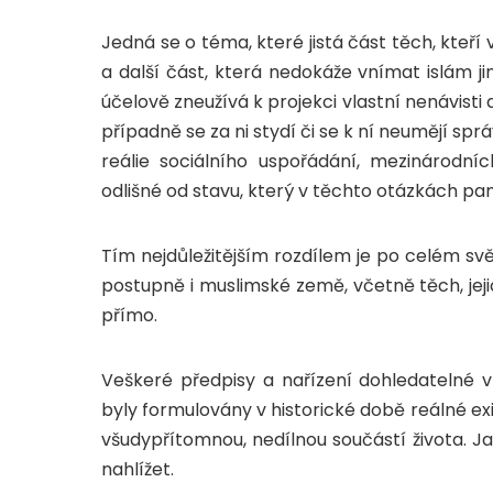
Jedná se o téma, které jistá část těch, kteř
a další část, která nedokáže vnímat islám 
účelově zneužívá k projekci vlastní nenávisti a
případně se za ni stydí či se k ní neumějí s
reálie sociálního uspořádání, mezinárodn
odlišné od stavu, který v těchto otázkách pan
Tím nejdůležitějším rozdílem je po celém svět
postupně i muslimské země, včetně těch, jejic
přímo.
byly formulovány v historické době reálné e
všudypřítomnou, nedílnou součástí života. Jak
nahlížet.