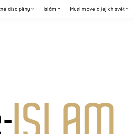
né disciplíny
Islám
Muslimové a jejich svět