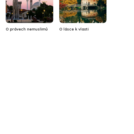
O právech nemuslimů
O lásce k vlasti