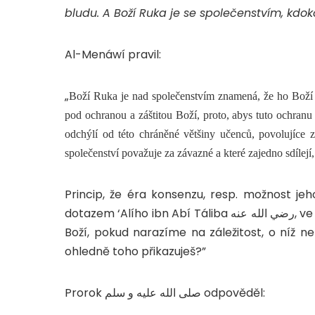
bludu. A Boží Ruka je se společenstvím, kdoko
Al-Menáwí pravil:
„
Boží Ruka je nad společenstvím znamená, že ho Boží R
pod ochranou a záštitou Boží, proto, abys tuto ochranu 
odchýlí od této chráněné většiny učenců, povolujíce 
společenství považuje za závazné a které zajedno sdílejí
Princip, že éra konsenzu, resp. možnost jeh
dotazem ‘Alího ibn Abí Táliba رضي الله عنه, ve kterém se Posla Božího صلى الله عليه و سلم ptá: „Posle
Boží, pokud narazíme na záležitost, o níž 
ohledně toho přikazuješ?”
Prorok صلى الله عليه و سلم odpověděl: