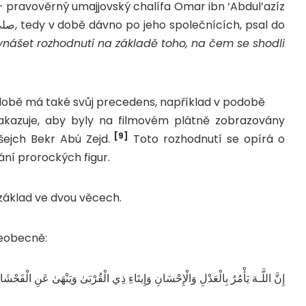
– pravověrný umajjovský chalífa Omar ibn ‘Abdul’azíz
ynášet rozhodnutí na základě toho, na čem se shodli
době má také svůj precedens, například v podobě
zakazuje, aby byly na filmovém plátně zobrazovány
[9]
 šejch Bekr Abú Zejd.
Toto rozhodnutí se opírá o
ní prorockých figur.
základ ve dvou věcech.
šeobecně:
إِنَّ اللَّـهَ يَأْمُرُ بِالْعَدْلِ وَالْإِحْسَانِ وَإِيتَاءِ ذِي الْقُرْبَىٰ وَيَنْهَىٰ عَنِ الْفَحْشَاء