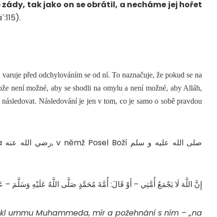
 zády, tak jako on se obrátil, a necháme jej hořet
´:115).
 a varuje před odchylováním se od ní. To naznačuje, že pokud se na
ože není možné, aby se shodli na omylu a není možné, aby Alláh,
 následovat. Následování je jen v tom, co je samo o sobě pravdou
صلى
إِنَّ اللَّهَ لَا يَجْمَعُ أُمَّتِي – أَوْ قَالَ: أُمَّةَ مُحَمَّدٍ صَلَّى اللَّهُ عَلَيْهِ وَسَلَّمَ .
ekl ummu Muhammeda, mír a požehnání s ním – „na