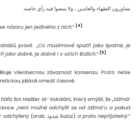
تشاورون الفقهاء والعابدين ، ولا تمضوا فيه رأي خاصة.
[4]
 názoru jen jediného z nich.
”
sahábů pravil: „
Co muslimové spatří jako špatné, je
[5]
í jako dobré, je dobré i v očích Božích.
”
likuje všeobecnou závaznost konsenzu. Proto nelze
etickou, jakkoli omezit časově.
o háfiz Ibn Hadžer al-‘Askalání, který smýšlí, že „
idžmá’
čence „
není možné odchýlit se od idžmá’u a pokud
or odchýlený
(arab. شذوذ šuzúz)
a proto nepřijatelný.
”