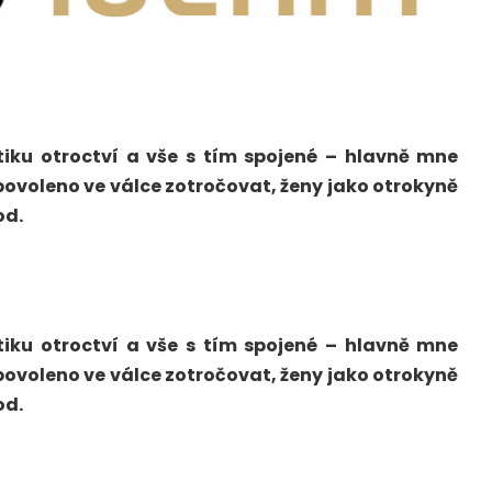
iku otroctví a vše s tím spojené – hlavně mne
 povoleno ve válce zotročovat, ženy jako otrokyně
od.
iku otroctví a vše s tím spojené – hlavně mne
 povoleno ve válce zotročovat, ženy jako otrokyně
od.