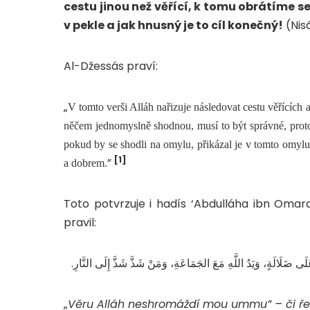
cestu jinou než věřící, k tomu obrátíme se
v pekle a jak hnusný je to cíl konečný!
(Nisá
Al-Džessás praví:
„
V tomto verši Alláh nařizuje následovat cestu věřících
něčem jednomyslně shodnou, musí to být správné, prot
pokud by se shodli na omylu, přikázal je v tomto omylu
[1]
”
a dobrem.
Toto potvrzuje i hadís ‘Abdulláha ibn Omara رضي الله عنه, v němž Posel Boží  الله عليه و سلم
pravil:
– عَلَى ضَلَالَةٍ، وَيَدُ اللَّهِ مَعَ الجَمَاعَةِ، وَمَنْ شَذَّ شَذَّ إِلَى النَّارِ
„
Věru Alláh neshromáždí mou ummu” – či ř