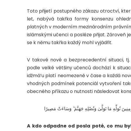
Toto přijetí postupného zákazu otroctví, kte
let, nabývá takřka formy konsenzu ohledn
platných v moderním mezinárodním právním p
islámskými učenci a posléze přijat. Zároveň j
se k němu takřka každý mohl vyjádřit.
V takové nové a bezprecedentní situaci, tj.
idžmá’u platí neomezeně v čase a každá nov
vhodných podmínek potenciál vytvoření tako
obecného příkazu o nutnosti následovat konsen
ِنِينَ نُوَلِّهِ مَا تَوَلَّىٰ وَنُصْلِهِ جَهَنَّمَ ۖ وَسَاءَتْ مَصِيرًا
A kdo odpadne od posla poté, co mu byl