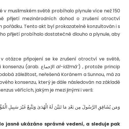
ré v muslimském světě probíhalo plynule více než 150
ě přijetí mezinárodních dohod o zrušení otroctví
ořádku. Tento akt byl prokazatelně konzultován i s
eho přijetí probíhalo dostatečně dlouho a plynule, aby
 v otázce připojení se ke zrušení otroctví ve světě,
podle velké většiny učenců dochází k situaci konsenzu (arab. الإجماع
al-idžmá’
) , protože princip
odobá záležitost, neřešená Koránem a Sunnou, má za
vého konsenzu, který je dále následován na základě
zus věřících, jakým je mezi jinými i verš:
وَمَن يُشَاقِقِ الرَّسُولَ مِن بَعْدِ مَا تَبَيَّنَ لَهُ الْهُدَىٰ وَيَتَّبِعْ غَيْرَ سَبِيلِ الْمُؤْم
o jasně ukázáno správné vedení, a sleduje pak