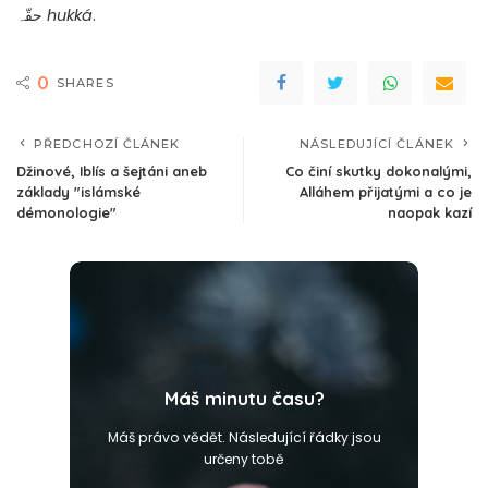
حقّہ
hukká
.
0
SHARES
PŘEDCHOZÍ ČLÁNEK
NÁSLEDUJÍCÍ ČLÁNEK
Džinové, Iblís a šejtáni aneb
Co činí skutky dokonalými,
základy "islámské
Alláhem přijatými a co je
démonologie"
naopak kazí
Máš minutu času?
Máš právo vědět. Následující řádky jsou
určeny tobě