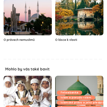
O právech nemuslimů
O lásce k vlasti
Mohlo by vás také bavit
Fetwabanka
Islám a pseudo-islám
Islámské právo a jeho předpisy