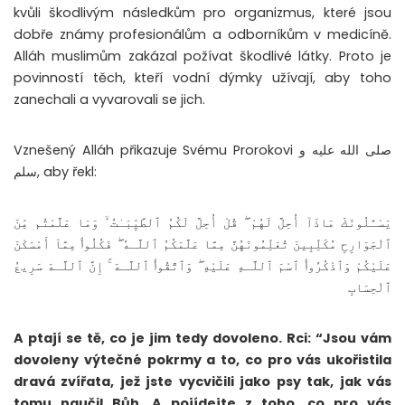
kvůli škodlivým následkům pro organizmus, které jsou
dobře známy profesionálům a odborníkům v medicíně.
Alláh muslimům zakázal požívat škodlivé látky. Proto je
povinností těch, kteří vodní dýmky užívají, aby toho
zanechali a vyvarovali se jich.
Vznešený Alláh přikazuje Svému Prorokovi صلى الله عليه و
سلم, aby řekl:
يَسْـَٔلُونَكَ مَاذَآ أُحِلَّ لَهُمْ ۖ قُلْ أُحِلَّ لَكُمُ ٱلطَّيِّبَـٰتُ ۙ وَمَا عَلَّمْتُم مِّنَ
ٱلْجَوَارِحِ مُكَلِّبِينَ تُعَلِّمُونَهُنَّ مِمَّا عَلَّمَكُمُ ٱللَّـهُ ۖ فَكُلُوا۟ مِمَّآ أَمْسَكْنَ
عَلَيْكُمْ وَٱذْكُرُوا۟ ٱسْمَ ٱللَّـهِ عَلَيْهِ ۖ وَٱتَّقُوا۟ ٱللَّـهَ ۚ إِنَّ ٱللَّـهَ سَرِيعُ
ٱلْحِسَابِ
A ptají se tě, co je jim tedy dovoleno. Rci: “Jsou vám
dovoleny výtečné pokrmy a to, co pro vás ukořistila
dravá zvířata, jež jste vycvičili jako psy tak, jak vás
tomu naučil Bůh. A pojídejte z toho, co pro vás