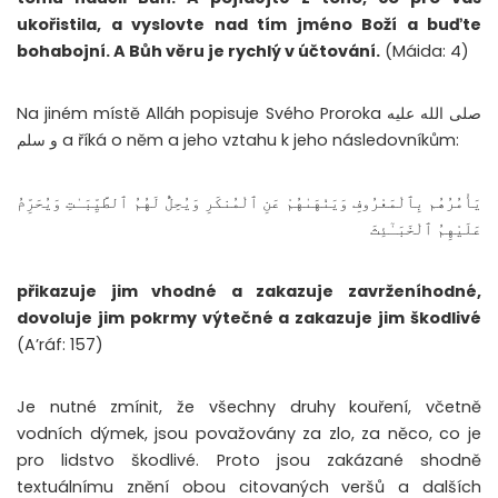
ukořistila, a vyslovte nad tím jméno Boží a buďte
bohabojní. A Bůh věru je rychlý v účtování.
(Máida: 4)
Na jiném místě Alláh popisuje Svého Proroka صلى الله عليه
و سلم a říká o něm a jeho vztahu k jeho následovníkům:
يَأْمُرُهُم بِٱلْمَعْرُوفِ وَيَنْهَىٰهُمْ عَنِ ٱلْمُنكَرِ وَيُحِلُّ لَهُمُ ٱلطَّيِّبَـٰتِ وَيُحَرِّمُ
عَلَيْهِمُ ٱلْخَبَـٰٓئِثَ
přikazuje jim vhodné a zakazuje zavrženíhodné,
dovoluje jim pokrmy výtečné a zakazuje jim škodlivé
(A’ráf: 157)
Je nutné zmínit, že všechny druhy kouření, včetně
vodních dýmek, jsou považovány za zlo, za něco, co je
pro lidstvo škodlivé. Proto jsou zakázané shodně
textuálnímu znění obou citovaných veršů a dalších