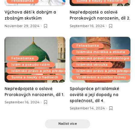
Fetwabanka
Sunna a nauky o hadísech
Výchova dětí k dobrým a
Nepředpojatě o oslavě
zbožným skutkům
Prorokových narozenin, díl 2.
November 29, 2024
September 16, 2024
Fetwabanka
Islámská morálka a etiketa
Fetwabanka
Islámská právní metodologie
Islám a pseudo-islám
Islámská věrouka
Islámské právo a jeho předpisy
Islámské právo a jeho předpisy
Sunna a nauky o hadísech
Vzdělávání a osobní rozvoj
Nepředpojatě o oslavě
Spolupráce při islámské
Prorokových narozenin, díl 1.
osvětě a její dopady na
společnost, díl 4.
September 16, 2024
September 14, 2024
Načíst více