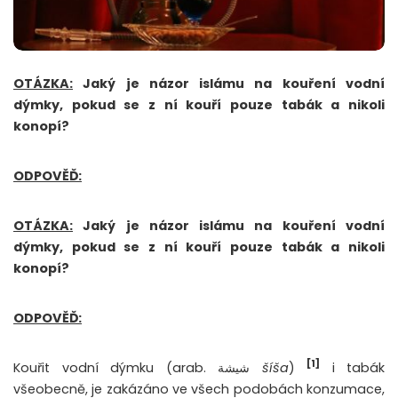
OTÁZKA:
Jaký je názor islámu na kouření vodní
dýmky, pokud se z ní kouří pouze tabák a nikoli
konopí?
ODPOVĚĎ:
OTÁZKA:
Jaký je názor islámu na kouření vodní
dýmky, pokud se z ní kouří pouze tabák a nikoli
konopí?
ODPOVĚĎ:
[1]
Kouřit vodní dýmku (arab. شيشة
šíša
)
i tabák
všeobecně, je zakázáno ve všech podobách konzumace,