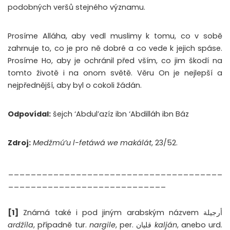
podobných veršů stejného významu.
Prosíme Alláha, aby vedl muslimy k tomu, co v sobě
zahrnuje to, co je pro ně dobré a co vede k jejich spáse.
Prosíme Ho, aby je ochránil před vším, co jim škodí na
tomto životě i na onom světě. Věru On je nejlepší a
nejpřednější, aby byl o cokoli žádán.
Odpovídal:
šejch ‘Abdul’azíz ibn ‘Abdilláh ibn Báz
Zdroj:
Medžmú’u l-fetáwá we makálát
, 23/52.
______________________________________
____________________________
[1]
Známá také i pod jiným arabským názvem أرجيلة
ardžíla
, případně tur.
nargile
, per. قلیان
kalján
, anebo urd.