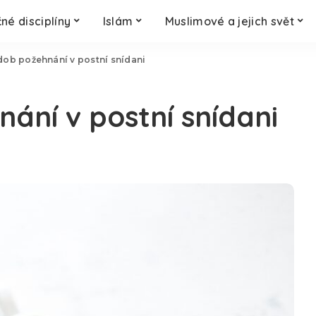
né disciplíny
Islám
Muslimové a jejich svět
ob požehnání v postní snídani
ní v postní snídani