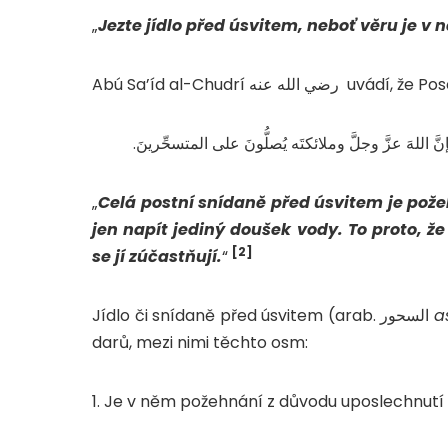
„
Jezte jídlo před úsvitem, neboť věru je v
إنَّ اللهَ عزَّ وجلَّ وملائكتَه يُصلُّونَ على المتسحِّرينَ
„
Celá postní snídaně před úsvitem je pože
jen napít jediný doušek vody. To proto, ž
[2]
se jí zúčastňují.
“
Jídlo či snídaně před úsvitem (arab. السحور
a
darů, mezi nimi těchto osm: