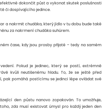
lu efektivně dokončit půst a vykonat skutek poslušnosti
tě či dospívajícího jedince.
dar a nakrmit chudáka, který jídlo v tu dobu bude také
odměnu za nakrmení chudáka suhúrem.
naném čase, kdy jsou prosby přijaté – tedy na samém
vedení. Pokud je jedinec, který se postí, extrémně
ávě kvůli neutišenému hladu. To, že se ještě před
, pak pomáhá postícímu se jedinci lépe ovládat své
házející den půstu nanovo zopakován. To umožňuje,
toho, zda musí existovat úmysl pro každý jeden den