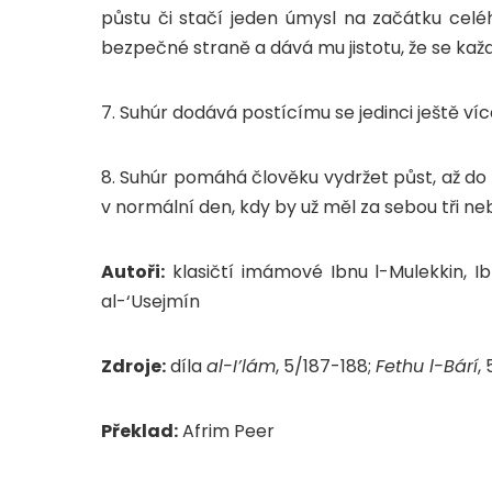
půstu či stačí jeden úmysl na začátku ce
bezpečné straně a dává mu jistotu, že se ka
7. Suhúr dodává postícímu se jedinci ještě ví
8. Suhúr pomáhá člověku vydržet půst, až do 
v normální den, kdy by už měl za sebou tři ne
Autoři:
klasičtí imámové Ibnu l-Mulekkin, 
al-‘Usejmín
Zdroje:
díla
al-I’lám
, 5/187-188;
Fethu l-Bárí
,
Překlad:
Afrim Peer