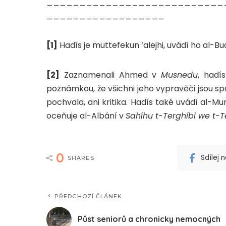
___________________________
__________________
[1]
Hadís je muttefekun ‘alejhi, uvádí ho al-B
[2]
Zaznamenali Ahmed v
Musnedu
, hadí
poznámkou, že všichni jeho vypravěči jsou spo
pochvala, ani kritika. Hadís také uvádí al-Mu
oceňuje al-Albání v
Sahíhu t-Terghíbi we t-T
0
Sdílej
SHARES
PŘEDCHOZÍ ČLÁNEK
Půst seniorů a chronicky nemocných