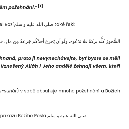
[1]
 něm požehnání.
“
Abú Sa’íd al-Chudrí رضي الله عنه uvádí, že Posel Božíصلى الله عليه و سلم také řekl:
السُّحورُ كلُّه بركةٌ فلا تَدَعُوه، ولَو أن يَجرَعَ أحدُكُم جَرعةً مِن ماءٍ، ف.
hnaná, proto ji nevynechávejte, byť byste se měli
e Vznešený Alláh i Jeho andělé žehnají všem, kteří
s-suhúr
) v sobě obsahuje mnoho požehnání a Božích
1. Je v něm požehnání z důvodu uposlechnutí příkazu Božího Posla صلى الله عليه و سلم.