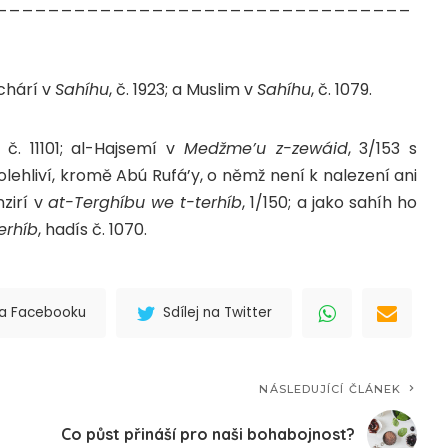
________________________________
uchárí v
Sahíhu
, č. 1923; a Muslim v
Sahíhu
, č. 1079.
s č. 11101; al-Hajsemí v
Medžme’u z-zewáid
, 3/153 s
lehliví, kromě Abú Rufá’y, o němž není k nalezení ani
nzirí v
at-Terghíbu we t-terhíb
, 1/150; a jako sahíh ho
erhíb
, hadís č. 1070.
 na Facebooku
Sdílej na Twitter
NÁSLEDUJÍCÍ ČLÁNEK
Co půst přináší pro naši bohabojnost?