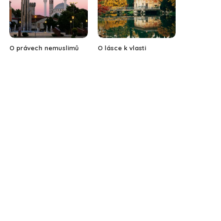
O právech nemuslimů
O lásce k vlasti