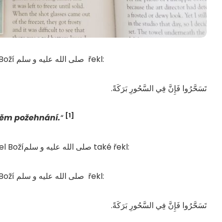
Anas ibn Málik رضي الله عنه vyprávěl, že posel Boží صلى الله عليه و سلم řekl:
تَسَحَّرُوا فَإِنَّ فِي السَّحُورِ بَرَكَةً.
[1]
 něm požehnání.
“
Abú Sa’íd al-Chudrí رضي الله عنه uvádí, že Posel Božíصلى الله عليه و سلم také řekl:
Anas ibn Málik رضي الله عنه vyprávěl, že posel Boží صلى الله عليه و سلم řekl:
تَسَحَّرُوا فَإِنَّ فِي السَّحُورِ بَرَكَةً.