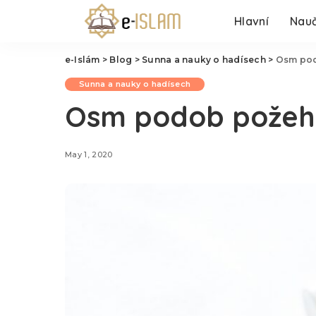
Hlavní
Nauč
e-Islám
>
Blog
>
Sunna a nauky o hadísech
>
Osm pod
Sunna a nauky o hadísech
Osm podob požehná
May 1, 2020