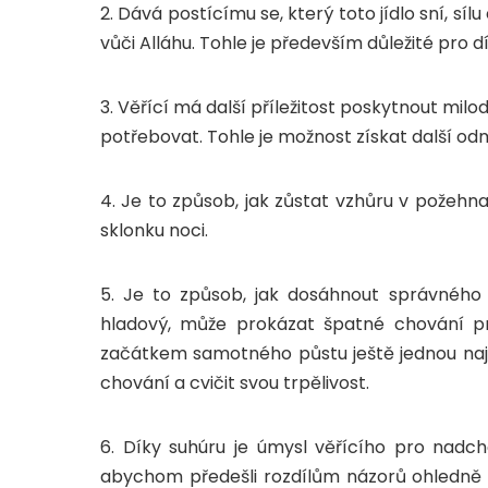
2. Dává postícímu se, který toto jídlo sní, sí
vůči Alláhu. Tohle je především důležité pro dí
3. Věřící má další příležitost poskytnout milo
potřebovat. Tohle je možnost získat další 
4. Je to způsob, jak zůstat vzhůru v požeh
sklonku noci.
5. Je to způsob, jak dosáhnout správného 
hladový, může prokázat špatné chování pr
začátkem samotného půstu ještě jednou nají
chování a cvičit svou trpělivost.
6. Díky suhúru je úmysl věřícího pro nadc
abychom předešli rozdílům názorů ohledně 