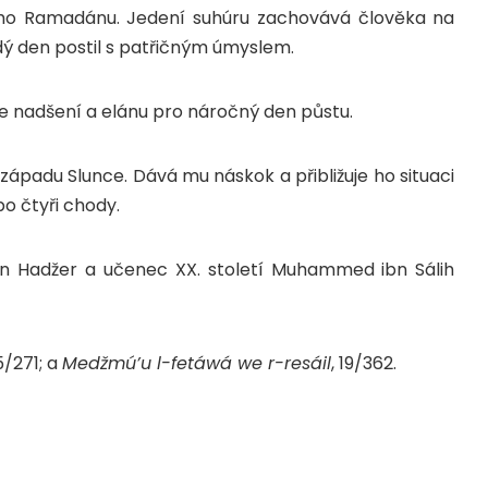
lého Ramadánu. Jedení suhúru zachovává člověka na
ždý den postil s patřičným úmyslem.
ce nadšení a elánu pro náročný den půstu.
západu Slunce. Dává mu náskok a přibližuje ho situaci
bo čtyři chody.
Ibn Hadžer a učenec XX. století Muhammed ibn Sálih
 5/271; a
Medžmú’u l-fetáwá we r-resáil
, 19/362.