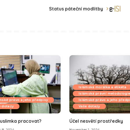
Status páteční modlitby
Islámská morálka a etiketa
Islámská právní metodologi
mské právo a jeho předpisy
Islámské právo a jeho předp
e dotazy
Vaše dotazy
uslimka pracovat?
Účel nesvětí prostředky
 8, 2024
November 1, 2024