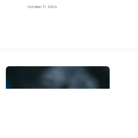
October 11, 2024
Máš minutu času?
Máš právo vědět. Následující řádky jsou
určeny tobě