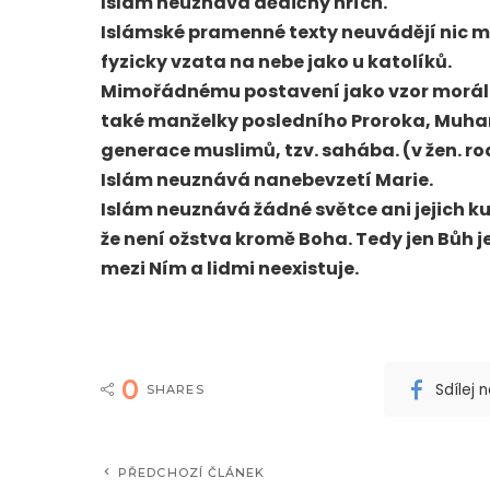
Islám neuznává dědičný hřích.
Islámské pramenné texty neuvádějí nic m
fyzicky vzata na nebe jako u katolíků.
Mimořádnému postavení jako vzor moráln
také manželky posledního Proroka, Muham
generace muslimů, tzv. sahába. (v žen. ro
Islám neuznává nanebevzetí Marie.
Islám neuznává žádné světce ani jejich k
že není ožstva kromě Boha. Tedy jen Bůh 
mezi Ním a lidmi neexistuje.
0
Sdílej
SHARES
PŘEDCHOZÍ ČLÁNEK