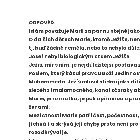
ODPOVĚĎ:
Islám považuje Marii za pannu stejně jako
O dalších dětech Marie, kromě Ježíše, ne
tj. buď žádné neměla, nebo to nebylo důlež
Josef nebyl biologickým otcem Ježíše.
Ježíš, mír s ním, je nejdůležitější postava z
Poslem, který kázal pravdu Boží Jedinnos
Muhammeda. Ježíš mluvil s lidmi jako dítě
slepého i malomocného, konal zázraky atd
Marie, jeho matka, je pak upřímnou a pra
ženami.
Mezi ctnosti Marie patří čest, počestnost
ji chválí a skrývá její chyby proto není pr
rozodkrýval je.