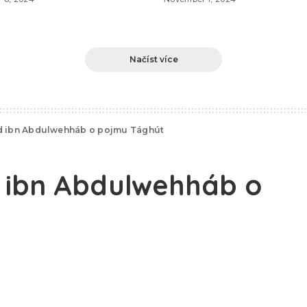
Načíst více
ibn Abdulwehháb o pojmu Tághút
ibn Abdulwehháb o