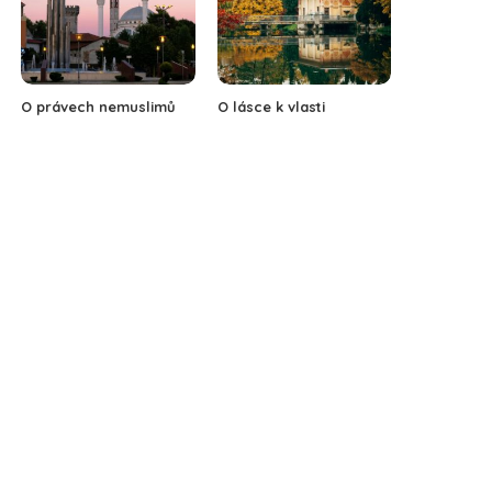
O právech nemuslimů
O lásce k vlasti