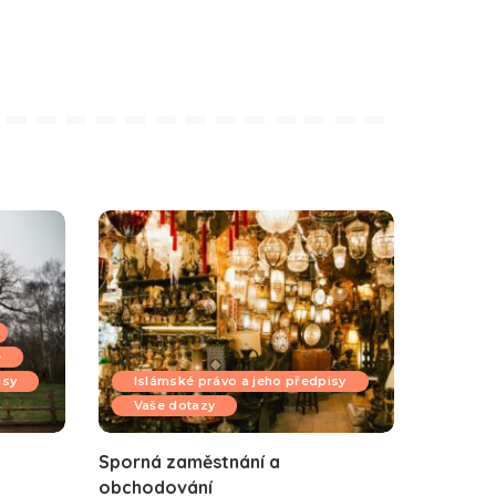
e
isy
Islámské právo a jeho předpisy
Vaše dotazy
Sporná zaměstnání a
obchodování