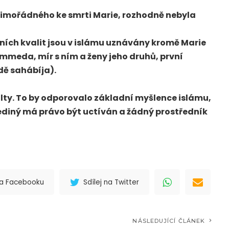
imořádného ke smrti Marie, rozhodně nebyla
ích kvalit jsou v islámu uznávány kromě Marie
meda, mír s ním a ženy jeho druhů, první
dě sahábíja).
ulty. To by odporovalo základní myšlence islámu,
jediný má právo být uctíván a žádný prostředník
 na Facebooku
Sdílej na Twitter
NÁSLEDUJÍCÍ ČLÁNEK