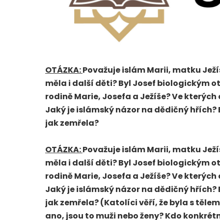
OTÁZKA:
Považuje islám Marii, matku Ježí
měla i další děti? Byl Josef biologickým o
rodině Marie, Josefa a Ježíše? Ve kterýc
Jaký je islámský názor na dědičný hřích? 
jak zemřela?
OTÁZKA:
Považuje islám Marii, matku Ježí
měla i další děti? Byl Josef biologickým o
rodině Marie, Josefa a Ježíše? Ve kterýc
Jaký je islámský názor na dědičný hřích? 
jak zemřela? (Katolíci věří, že byla s těl
ano, jsou to muži nebo ženy? Kdo konkrét