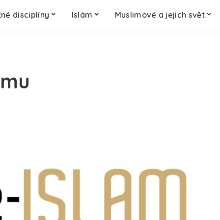
né disciplíny
Islám
Muslimové a jejich svět
ámu