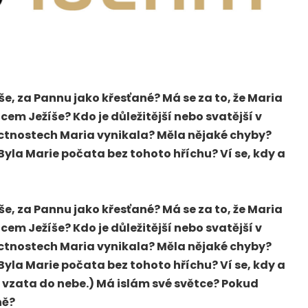
še, za Pannu jako křesťané? Má se za to, že Maria
tcem Ježíše? Kdo je důležitější nebo svatější v
h ctnostech Maria vynikala? Měla nějaké chyby?
Byla Marie počata bez tohoto hříchu? Ví se, kdy a
še, za Pannu jako křesťané? Má se za to, že Maria
tcem Ježíše? Kdo je důležitější nebo svatější v
h ctnostech Maria vynikala? Měla nějaké chyby?
Byla Marie počata bez tohoto hříchu? Ví se, kdy a
em vzata do nebe.) Má islám své světce? Pokud
ně?