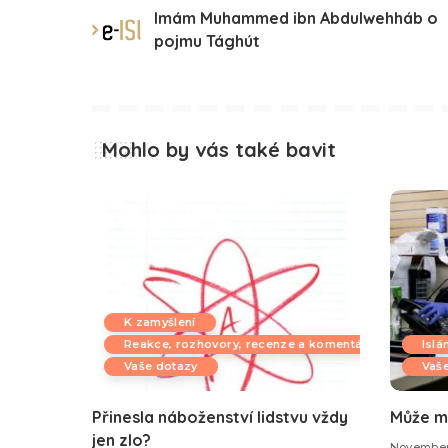
Imám Muhammed ibn Abdulwehháb o
pojmu Tághút
Mohlo by vás také bavit
K zamyšlení
Reakce, rozhovory, recenze a komentáře
Islá
Vaše dotazy
Vaš
Přinesla náboženství lidstvu vždy
Může m
jen zlo?
November