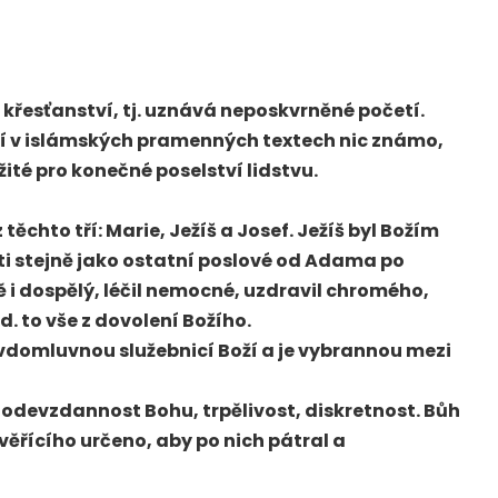
 křesťanství, tj. uznává neposkvrněné početí.
ní v islámských pramenných textech nic známo,
ité pro konečné poselství lidstvu.
 těchto tří: Marie, Ježíš a Josef. Ježíš byl Božím
ti stejně jako ostatní poslové od Adama po
 i dospělý, léčil nemocné, uzdravil chromého,
. to vše z dovolení Božího.
vdomluvnou služebnicí Boží a je vybrannou mezi
, odevzdannost Bohu, trpělivost, diskretnost. Bůh
o věřícího určeno, aby po nich pátral a