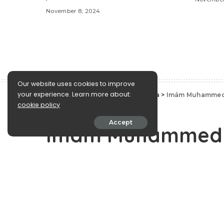
November 8, 2024
Our website uses cookies to improve
your experience. Learn more about:
e-Islám
>
Blog
>
Islámská věrouka
>
Imám Muhammed 
cookie policy
Islámská věrouka
Accept
Imám Muhammed 
pojmu Tághút
December 11, 2009