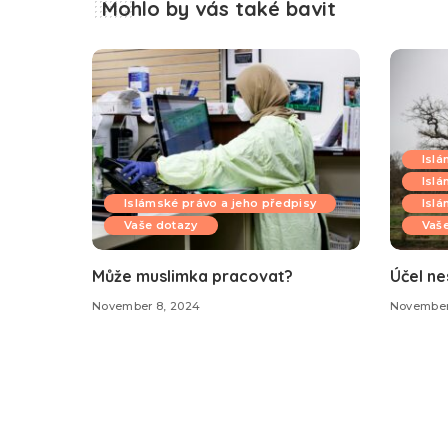
Mohlo by vás také bavit
Islá
Islá
Islámské právo a jeho předpisy
Islá
Vaše dotazy
Vaš
Může muslimka pracovat?
Účel ne
November 8, 2024
November