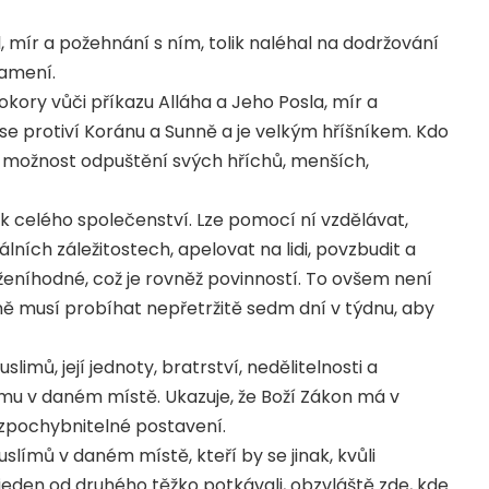
 mír a požehnání s ním, tolik naléhal na dodržování
ramení.
kory vůči příkazu Alláha a Jeho Posla, mír a
se protiví Koránu a Sunně a je velkým hříšníkem. Kdo
 možnost odpuštění svých hříchů, menších,
tak celého společenství. Lze pomocí ní vzdělávat,
ních záležitostech, apelovat na lidi, povzbudit a
eníhodné, což je rovněž povinností. To ovšem není
tně musí probíhat nepřetržitě sedm dní v týdnu, aby
imů, její jednoty, bratrství, nedělitelnosti a
lámu v daném místě. Ukazuje, že Boží Zákon má v
nezpochybnitelné postavení.
ímů v daném místě, kteří by se jinak, kvůli
eden od druhého těžko potkávali, obzvláště zde, kde