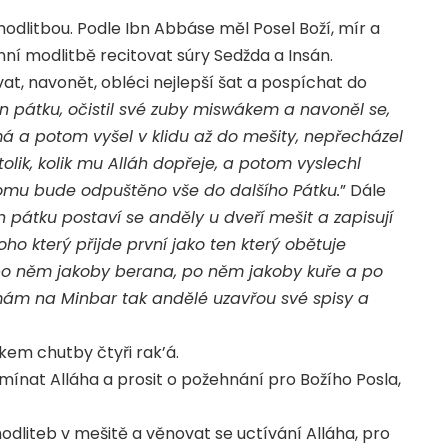
modlitbou. Podle Ibn Abbáse měl Posel Boží, mír a
nní modlitbě recitovat súry Sedžda a Insán.
at, navonět, obléci nejlepší šat a pospíchat do
n pátku, očistil své zuby miswákem a navoněl se,
má a potom vyšel v klidu až do mešity, nepřecházel
olik, kolik mu Alláh dopřeje, a potom vyslechl
tomu bude odpuštěno vše do dalšího Pátku.
” Dále
 pátku postaví se anděly u dveří mešit a zapisují
ho který přijde první jako ten který obětuje
 po něm jakoby berana, po něm jakoby kuře a po
mám na Minbar tak andělé uzavřou své spisy a
kem chutby čtyři rak’á.
mínat Alláha a prosit o požehnání pro Božího Posla,
odliteb v mešitě a věnovat se uctívání Alláha, pro