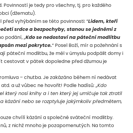
 Povinností je tedy pro všechny, tj. pro každého
 obci (džematu).
 před vyhýbáním se této povinnosti: “
Lidem, kteří
apečetí srdce a bezpochyby, stanou se jedněmi z
o podání, „
Kdo se nedostaví na páteční modlitbu
zapsán mezi pokrytce.
“ Posel Boží, mír a požehnání s
vají páteční modlitbu, že měl v úmyslu podpálit domy i
čít cestovat v pátek dopoledne před džumou je
 promluva – chutba. Je zakázáno během ní nedávat
atd. a už vůbec ne hovořit! Podle hadísů: „
Kdo
který nosí knihy a i ten který jej umlčuje tak ztratil
na kázání nebo se rozptyluje jakýmkoliv předmětem,
uze chvílí kázání a společné sváteční modlitby.
úkonů, z nichž mnoho je pozapomenutých. Na tomto