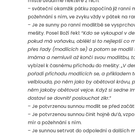
místě uvádíme některé z nich:
– sváteční okamžik pátku započíná již ranní 
požehnání s ním, ve zvyku vždy v pátek na ra
– Je ze sunny po ranní modlitbě se vysprchov
mešity. Posel Boží řekl: “
Kdo se vykoupal v de
pokud má voňavku, oblékl si to nejlepší co 
přes řady (modlících se) a potom se modlil t
Imáma a nemluvil až konči svou modlitbu, 
vybízel k časnému příchodu do mešity: „
V den
pořadí příchodu modlících se, a příkladem to
velblouda, po něm jako by obětoval krávu,
něm jakoby obětoval vejce. Když si sedne I
dostaví se dovnitř poslouchat zikr.
”
– Je potvrzenou sunnou modlit se před začát
– Je potvrzenou sunnou činit hojně du’á, vzpo
mír a požehnání s ním.
– Je sunnou setrvat do odpolední a dalších m