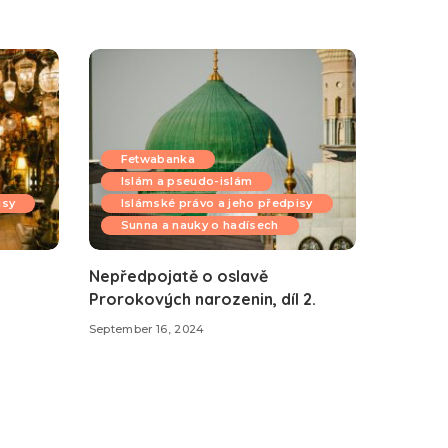
Fetwabanka
Islám a pseudo-islám
isy
Islámské právo a jeho předpisy
Sunna a nauky o hadísech
Nepředpojatě o oslavě
Prorokových narozenin, díl 2.
September 16, 2024