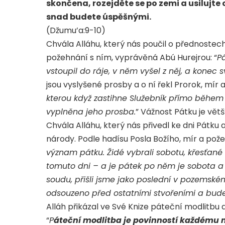
skončena, rozejděte se po zemi a usilujte
snad budete úspěšnými.
(Džumu’a:9-10)
Chvála Alláhu, který nás poučil o přednostec
požehnání s ním, vyprávěná Abú Hurejrou: “
P
vstoupil do ráje, v něm vyšel z něj, a konec 
jsou vyslyšené prosby a o ní řekl Prorok, mír 
kterou když zastihne Služebník přímo během
vyplněna jeho prosba.
” Vážnost Pátku je vět
Chvála Alláhu, který nás přivedl ke dni Pátku 
národy. Podle hadísu Posla Božího, mír a pože
význam pátku. Židé vybrali sobotu, křesťané 
tomuto dni – a je pátek po něm je sobota a 
soudu, přišli jsme jako poslední v pozems
odsouzeno před ostatními stvořeními a bude
Alláh přikázal ve Své Knize páteční modlitbu a
“
P
áteční modlitba je povinností každému m