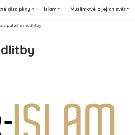
né disciplíny
Islám
Muslimové a jejich svět
tus páteční modlitby
dlitby