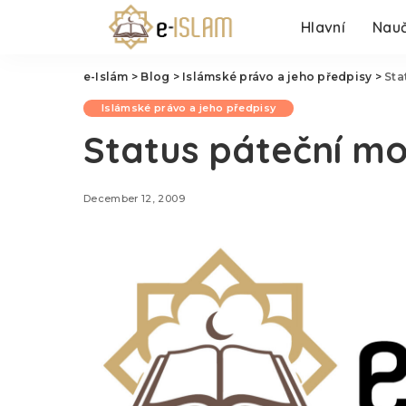
Hlavní
Nauč
e-Islám
>
Blog
>
Islámské právo a jeho předpisy
>
Sta
Islámské právo a jeho předpisy
Status páteční mo
December 12, 2009