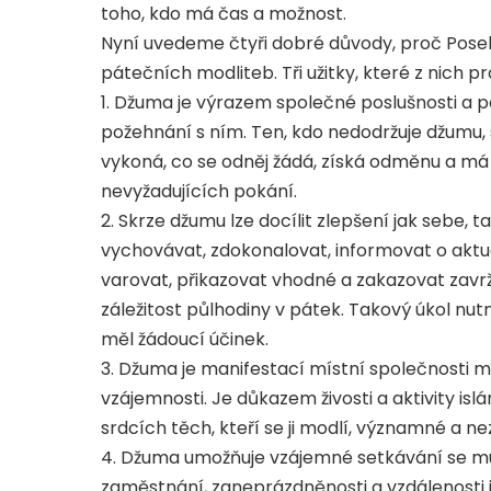
toho, kdo má čas a možnost.
Nyní uvedeme čtyři dobré důvody, proč Posel,
pátečních modliteb. Tři užitky, které z nich p
1. Džuma je výrazem společné poslušnosti a po
požehnání s ním. Ten, kdo nedodržuje džumu, 
vykoná, co se odněj žádá, získá odměnu a má
nevyžadujících pokání.
2. Skrze džumu lze docílit zlepšení jak sebe, 
vychovávat, zdokonalovat, informovat o aktuál
varovat, přikazovat vhodné a zakazovat zavrž
záležitost půlhodiny v pátek. Takový úkol nu
měl žádoucí účinek.
3. Džuma je manifestací místní společnosti musl
vzájemnosti. Je důkazem živosti a aktivity is
srdcích těch, kteří se ji modlí, významné a 
4. Džuma umožňuje vzájemné setkávání se musl
zaměstnání, zaneprázdněnosti a vzdálenosti j