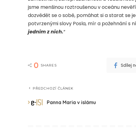
jsme menšinou roztroušenou v oceánu nevěř
dozvědět se o sobě, pomáhat si a starat se j
potvrzenými slovy Posla, mír a požehnání s ní
jedním z nich.
“
0
Sdílej
SHARES
PŘEDCHOZÍ ČLÁNEK
Panna Maria v islámu