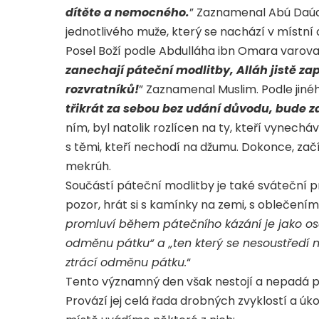
dítěte a nemocného.
” Zaznamenal Abú Daúd.
jednotlivého muže, který se nachází v místní
Posel Boží podle Abdulláha ibn Omara varoval
zanechají páteční modlitby, Alláh jistě z
rozvratníků!
” Zaznamenal Muslim. Podle jinéh
třikrát za sebou bez udání důvodu, bude 
ním, byl natolik rozlícen na ty, kteří vynechá
s těmi, kteří nechodí na džumu. Dokonce, za
mekrúh.
Součástí páteční modlitby je také sváteční
pozor, hrát si s kamínky na zemi, s oblečením 
promluví během pátečního kázání je jako osel 
odměnu pátku“ a „ten který se nesoustředí 
ztrácí odměnu pátku.
“
Tento významný den však nestojí a nepadá po
Provází jej celá řada drobných zvyklostí a 