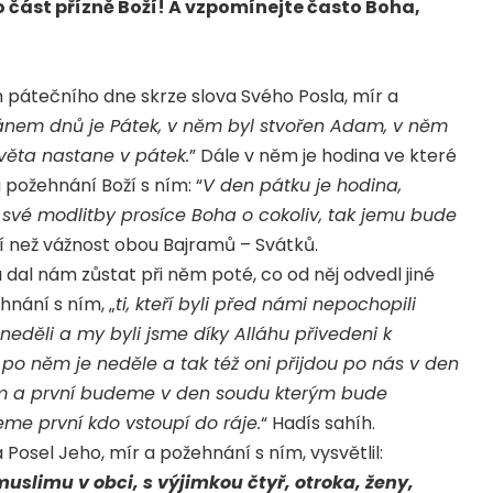
 o část přízně Boží! A vzpomínejte často Boha,
h pátečního dne skrze slova Svého Posla, mír a
ánem dnů je Pátek, v něm byl stvořen Adam, v něm
světa nastane v pátek.
” Dále v něm je hodina ve které
a požehnání Boží s ním: “
V den pátku je hodina,
 své modlitby prosíce Boha o cokoliv, tak jemu bude
ší než vážnost obou Bajramů – Svátků.
a dal nám zůstat při něm poté, co od něj odvedl jiné
hnání s ním, „
ti, kteří byli před námi nepochopili
neděli a my byli jsme díky Alláhu přivedeni k
po něm je neděle a tak též oni přijdou po nás v den
kém a první budeme v den soudu kterým bude
me první kdo vstoupí do ráje.
“ Hadís sahíh.
 Posel Jeho, mír a požehnání s ním, vysvětlil:
uslimu v obci, s výjimkou čtyř, otroka, ženy,