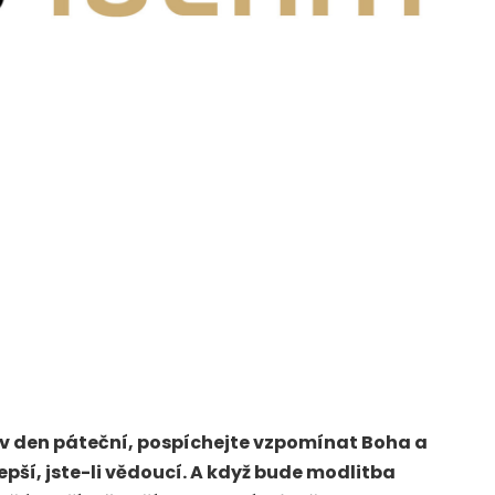
bě v den páteční, pospíchejte vzpomínat Boha a
pší, jste-li vědoucí. A když bude modlitba