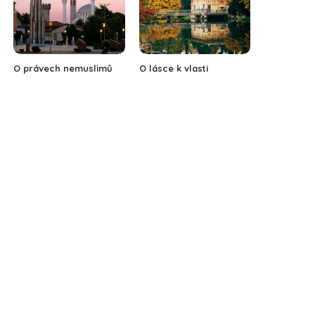
O právech nemuslimů
O lásce k vlasti