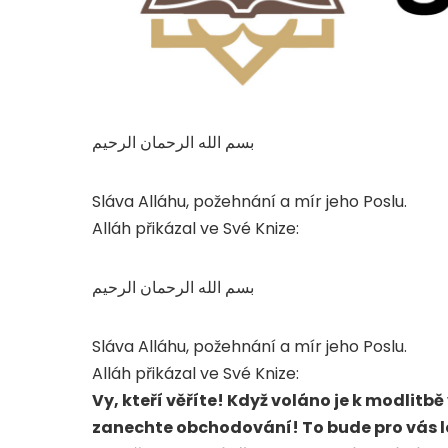
بسم الله الرحمان الرحيم
Sláva Alláhu, požehnání a mír jeho Poslu.
Alláh přikázal ve Své Knize:
بسم الله الرحمان الرحيم
Sláva Alláhu, požehnání a mír jeho Poslu.
Alláh přikázal ve Své Knize:
Vy, kteří věříte! Když voláno je k modlit
zanechte obchodování! To bude pro vás le