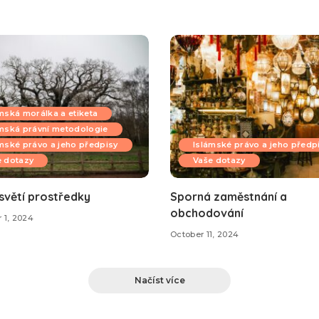
mská morálka a etiketa
mská právní metodologie
mské právo a jeho předpisy
Islámské právo a jeho předp
e dotazy
Vaše dotazy
světí prostředky
Sporná zaměstnání a
obchodování
 1, 2024
October 11, 2024
Načíst více