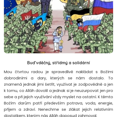
Buď vděčný, střídmý a solidární
Mou čtvrtou radou je spravedlivě nakládat s Božími
dobrodiními a dary, kterých se nám dostalo. To
znamená jednak jimi šetřit, využívat je zodpovědně a jen
k tomu, co Alláh dovolil a jednak si je neuzurpovat jen pro
sebe a při jejich využívání vždy myslet na ostatní. K těmto
Božím darům patří především potrava, voda, energie,
příjem a zdraví. Nenechme se zlákat jejich relativním
dostatkem, kterým nás Alláh doposud zahrnoval.