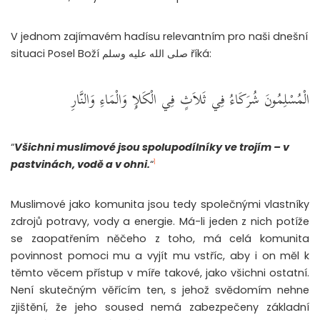
V jednom zajímavém hadísu relevantním pro naši dnešní
situaci Posel Boží صلى الله عليه وسلم říká:
الْمُسْلِمُونَ شُرَكَاءُ فِي ثَلاَثٍ فِي الْكَلإِ وَالْمَاءِ وَالنَّارِ
“
Všichni muslimové jsou spolupodílníky ve trojím – v
1
pastvinách, vodě a v ohni.
“
Muslimové jako komunita jsou tedy společnými vlastníky
zdrojů potravy, vody a energie. Má-li jeden z nich potíže
se zaopatřením něčeho z toho, má celá komunita
povinnost pomoci mu a vyjít mu vstříc, aby i on měl k
těmto věcem přístup v míře takové, jako všichni ostatní.
Není skutečným věřícím ten, s jehož svědomím nehne
zjištění, že jeho soused nemá zabezpečeny základní