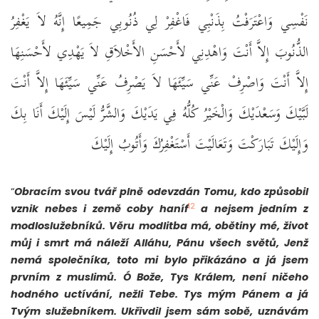
نَفْسِي وَاعْتَرَفْتُ بِذَنْبِي فَاغْفِرْ لِي ذُنُوبِي جَمِيعًا إِنَّهُ لاَ يَغْفِرُ
الذُّنُوبَ إِلاَّ أَنْتَ وَاهْدِنِي لأَحْسَنِ الأَخْلاَقِ لاَ يَهْدِي لأَحْسَنِهَا
إِلاَّ أَنْتَ وَاصْرِفْ عَنِّي سَيِّئَهَا لاَ يَصْرِفُ عَنِّي سَيِّئَهَا إِلاَّ أَنْتَ
لَبَّيْكَ وَسَعْدَيْكَ وَالْخَيْرُ كُلُّهُ فِي يَدَيْكَ وَالشَّرُّ لَيْسَ إِلَيْكَ أَنَا بِكَ
وَإِلَيْكَ تَبَارَكْتَ وَتَعَالَيْتَ أَسْتَغْفِرُكَ وَأَتُوبُ إِلَيْكَ ‏
“
Obracím svou tvář plně odevzdán Tomu, kdo způsobil
12
vznik nebes i země coby haníf
a nejsem jedním z
modloslužebníků. Věru modlitba má, obětiny mé, život
můj i smrt má náleží Alláhu, Pánu všech světů, Jenž
nemá společníka, toto mi bylo přikázáno a já jsem
prvním z muslimů. Ó Bože, Tys Králem, není ničeho
hodného uctívání, nežli Tebe. Tys mým Pánem a já
Tvým služebníkem. Ukřivdil jsem sám sobě, uznávám