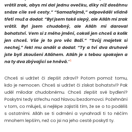
vrátil zrak, abys mi dal jednu ovečku, díky níž dosáhnu
snáze cíle své cesty.” “Samozřejmě,” odpověděl vlídně
třetí muž a dodal: “Byl jsem také slepý, ale Alláh mi zrak
vrátil. Byl jsem chudobný, ale Alláh mi daroval
bohatství. Vem si z mého jmění, cokoli jen chceš a kolik
jen chceš. Vše je to pro věc Boží.” “Svůj majetek si
nechej,” řekl mu anděl a dodal: “Ty a tví dva druhové
jste byli zkoušeni Alláhem. Alláh je s tebou spokojen a
6
na ty dva zbývající se hněvá.
“
Chceš si udržet či zlepšit zdraví? Potom pomož tomu,
kdo je nemocen. Chceš si udržet či získat bohatství? Pak
uděl milodar chudobnému. Chceš zlepšit své bydlení?
Poskytni tedy střechu nad hlavou bezdomovci. Požehnání
v tom, co miluješ, si nejlépe zajistíš tím, že se o to podělíš
s ostatními. Alláh se ti odmění a vynahradí ti to něčím
mnohem lepším, než co jsi na jeho cestě poskytl ty.