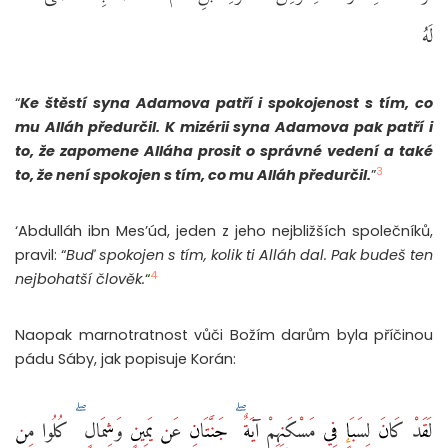
لَهُ
“
Ke štěstí syna Adamova patří i spokojenost s tím, co
mu Alláh předurčil. K mizérii syna Adamova pak patří i
to, že zapomene Alláha prosit o správné vedení a také
3
to, že není spokojen s tím, co mu Alláh předurčil.
”
‘Abdulláh ibn Mes’úd, jeden z jeho nejbližších společníků,
pravil: “
Buď spokojen s tím, kolik ti Alláh dal. Pak budeš ten
4
nejbohatší člověk.
“
Naopak marnotratnost vůči Božím darům byla příčinou
pádu Sáby, jak popisuje Korán:
لَقَدْ كَانَ لِسَبَإٍ فِي مَسْكَنِهِمْ آيَةٌ ۖ جَنَّتَانِ عَن يَمِينٍ وَشِمَالٍ ۖ كُلُوا مِن