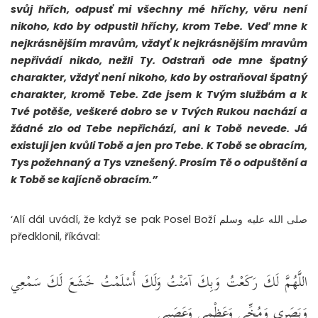
svůj hřích, odpusť mi všechny mé hříchy, věru není
nikoho, kdo by odpustil hříchy, krom Tebe. Veď mne k
nejkrásnějším mravům, vždyť k nejkrásnějším mravům
nepřivádí nikdo, nežli Ty. Odstraň ode mne špatný
charakter, vždyť není nikoho, kdo by ostraňoval špatný
charakter, kromě Tebe. Zde jsem k Tvým službám a k
Tvé potěše, veškeré dobro se v Tvých Rukou nachází a
žádné zlo od Tebe nepřichází, ani k Tobě nevede. Já
existuji jen kvůli Tobě a jen pro Tebe. K Tobě se obracím,
Tys požehnaný a Tys vznešený. Prosím Tě o odpuštění a
k Tobě se kajícně obracím.”
‘Alí dál uvádí, že když se pak Posel Boží صلى الله عليه وسلم
předklonil, říkával:
اللَّهُمَّ لَكَ رَكَعْتُ وَبِكَ آمَنْتُ وَلَكَ أَسْلَمْتُ خَشَعَ لَكَ سَمْعِي
وَبَصَرِي وَمُخِّي وَعَظْمِي وَعَصَبِي