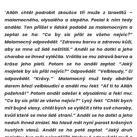
“
Alláh chtěl podrobit zkoušce tři muže z Izraelitů –
malomocného, olysalého a slepého. Poslal k nim tedy
anděla. Ten přiišel v lidské podobě za malomocným a
zeptal se ho: “Co by sis přál ze všeho nejvíc?”
Malomocný odpověděl: “Zdravou barvu a zdravou kůži,
aby se mne už lidé neštítili.” Anděl se ho dotkl a jeho
choroba se ihned vyléčila. Vrátila se mu zdravá barva a
krása jeho pleti. Potom se ho anděl zeptal: “Jaký
majetek by sis přál nejvíc?” Odpověděl: “Velbloudy,” či
5
odpověděl: “Krávy.”
Malomocný muž tedy obdržel
darem březí velbloudici a anděl mu řekl: “Ať ti to Alláh
požehná!” Potom anděl odešel k olysalému a řekl mu:
“Co by sis přál ze všeho nejvíc?” Lysý řekl: “Chtěl bych
mít bujné vlasy, chtěl bych se vyléčit z této své choroby,
kvůli které se mne lidé straní.” Anděl se ho dotkl a jeho
neduh ihned zmizel. Na hlavě měl nyní porost krásných
hustých vlasů. Anděl se ho poté zeptal: “Jaký druh