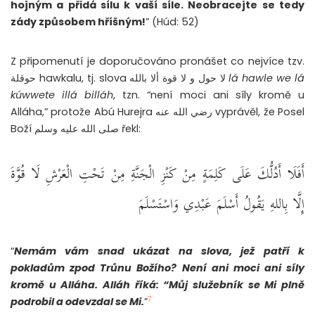
hojným a přidá sílu k vaší síle. Neobracejte se tedy
zády způsobem hříšným!
” (Húd: 52)
Z připomenutí je doporučováno pronášet co nejvíce tzv.
حوقلة hawkalu, tj. slova لا حول و لا قوة ألا بالله
lá hawle we lá
kúwwete illá billáh
, tzn. “není moci ani síly kromě u
Alláha,” protože Abú Hurejra رضي الله عنه vyprávěl, že Posel
Boží صلى الله عليه وسلم řekl:
أَفَلَا أَدُلُّكَ عَلَى كَلِمَةٍ مِنْ كَنْزِ الْجَنَّةِ مِنْ تَحْتِ الْعَرْشِ لَا قُوَّةَ
إِلَّا بِاللهِ يَقُولُ أَسْلَمَ عَبْدِي وَاسْتَسْلَمَ
“
Nemám vám snad ukázat na slova, jež patří k
pokladům zpod Trůnu Božího? Není ani moci ani síly
kromě u Alláha. Alláh říká: “Můj služebník se Mi plně
7
podrobil a odevzdal se Mi.
”