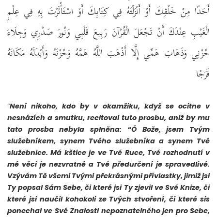
أَحَدًا مِنْ خَلْقِكَ أَوْ أَنْزَلْتَهُ فِي كِتَابِكَ أَوْ اسْتَأْثَرْتَ بِهِ فِي عِلْمِ
الْغَيْبِ عِنْدَكَ أَنْ تَجْعَلَ الْقُرْآنَ رَبِيعَ قَلْبِي وَنُورَ صَدْرِي وَجِلَاءَ
حُزْنِي وَذَهَابَ هَمِّي إِلَّا أَذْهَبَ اللَّهُ هَمَّهُ وَحُزْنَهُ وَأَبْدَلَهُ مَكَانَهُ
فَرَجًا
“
Není nikoho, kdo by v okamžiku, když se ocitne v
nesnázích a smutku, recitoval tuto prosbu, aniž by mu
tato prosba nebyla splněna: “Ó Bože, jsem Tvým
služebníkem, synem Tvého služebníka a synem Tvé
služebnice. Má kštice je ve Tvé Ruce, Tvé rozhodnutí v
mé věci je nezvratné a Tvé předurčení je spravedlivé.
Vzývám Tě všemi Tvými překrásnými přívlastky, jimiž jsi
Ty popsal Sám Sebe, či které jsi Ty zjevil ve Své Knize, či
které jsi naučil kohokoli ze Tvých stvoření, či které sis
ponechal ve Své Znalosti nepoznatelného jen pro Sebe,