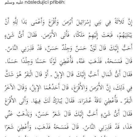
عليه وسلم následující příběh:
إِنَّ ثَلاَثَةً فِي بَنِي إِسْرَائِيلَ أَبْرَصَ وَأَقْرَعَ وَأَعْمَى بَدَا لِلَّهِ أَنْ
يَبْتَلِيَهُمْ، فَبَعَثَ إِلَيْهِمْ مَلَكًا، فَأَتَى الأَبْرَصَ‏.‏ فَقَالَ أَىُّ شَىْءٍ
أَحَبُّ إِلَيْكَ قَالَ لَوْنٌ حَسَنٌ وَجِلْدٌ حَسَنٌ، قَدْ قَذِرَنِي النَّاسُ‏.‏
قَالَ فَمَسَحَهُ، فَذَهَبَ عَنْهُ، فَأُعْطِيَ لَوْنًا حَسَنًا وَجِلْدًا حَسَنًا‏.‏
فَقَالَ أَىُّ الْمَالِ أَحَبُّ إِلَيْكَ قَالَ الإِبِلُ ـ أَوْ قَالَ الْبَقَرُ هُوَ شَكَّ
فِي ذَلِكَ، إِنَّ الأَبْرَصَ وَالأَقْرَعَ، قَالَ أَحَدُهُمَا الإِبِلُ، وَقَالَ الآخَرُ
الْبَقَرُ ـ فَأُعْطِيَ نَاقَةً عُشَرَاءَ‏.‏ فَقَالَ يُبَارَكُ لَكَ فِيهَا‏.‏ وَأَتَى الأَقْرَعَ
فَقَالَ أَىُّ شَىْءٍ أَحَبُّ إِلَيْكَ قَالَ شَعَرٌ حَسَنٌ، وَيَذْهَبُ عَنِّي
هَذَا، قَدْ قَذِرَنِي النَّاسُ‏.‏ قَالَ فَمَسَحَهُ فَذَهَبَ، وَأُعْطِيَ شَعَرًا