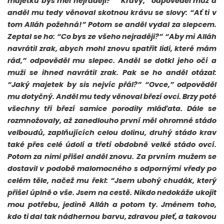
majetku bys měl nejraději?” “Krávy,” odpověděl muž a
anděl mu tedy věnoval skotnou krávu se slovy: “Ať ti v
tom Alláh požehná!” Potom se anděl vydal za slepcem.
Zeptal se ho: “Co bys ze všeho nejraději?” “Aby mi Alláh
navrátil zrak, abych mohl znovu spatřit lidi, které mám
rád,” odpověděl mu slepec. Anděl se dotkl jeho očí a
muži se ihned navrátil zrak. Pak se ho anděl otázal:
“Jaký majetek by sis nejvíc přál?” “Ovce,” odpověděl
mu dotyčný. Anděl mu tedy věnoval březí ovci. Brzy poté
všechny tři březí samice porodily mláďata. Dále se
rozmnožovaly, až zanedlouho první měl ohromné stádo
velboudů, zaplňujících celou dolinu, druhý stádo krav
také přes celé údolí a třetí obdobně velké stádo ovcí.
Potom za nimi přišel anděl znovu. Za prvním mužem se
dostavil v podobě malomocného s odpornými vředy po
celém těle, načež mu řekl: “Jsem ubohý chudák, který
přišel úplně o vše. Jsem na cestě. Nikdo nedokáže ukojit
mou potřebu, jedině Alláh a potom ty. Jménem toho,
kdo ti dal tak nádhernou barvu, zdravou pleť, a takovou