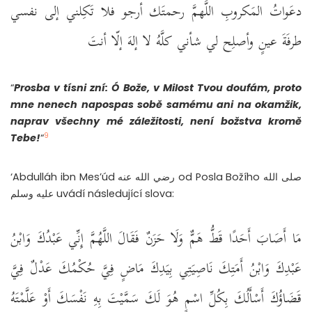
دعَواتُ المَكروبِ اللَّهمَّ رحمتَك أرجو فلا تَكِلني إلى نفسي
طرفَةَ عينٍ وأصلِح لي شأني كلَّهُ لا إلهَ إلّا أنتَ
“
Prosba v tísni zní: Ó Bože, v Milost Tvou doufám, proto
mne nenech napospas sobě samému ani na okamžik,
naprav všechny mé záležitosti, není božstva kromě
9
Tebe!
“
‘Abdulláh ibn Mes’úd رضي الله عنه od Posla Božího صلى الله
عليه وسلم uvádí následující slova:
مَا أَصَابَ أَحَدًا قَطُّ هَمٌّ وَلَا حَزَنٌ فَقَالَ اللَّهُمَّ إِنِّي عَبْدُكَ وَابْنُ
عَبْدِكَ وَابْنُ أَمَتِكَ نَاصِيَتِي بِيَدِكَ مَاضٍ فِيَّ حُكْمُكَ عَدْلٌ فِيَّ
قَضَاؤُكَ أَسْأَلُكَ بِكُلِّ اسْمٍ هُوَ لَكَ سَمَّيْتَ بِهِ نَفْسَكَ أَوْ عَلَّمْتَهُ