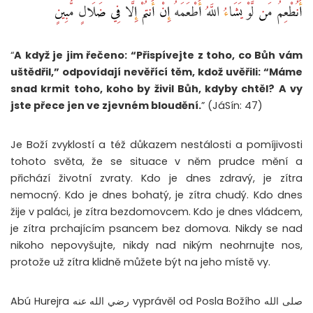
أَنُطْعِمُ مَن لَّوْ يَشَاءُ اللَّهُ أَطْعَمَهُ إِنْ أَنتُمْ إِلَّا فِي ضَلَالٍ مُّبِينٍ ‎
“
A když je jim řečeno: “Přispívejte z toho, co Bůh vám
uštědřil,” odpovídají nevěřící těm, kdož uvěřili: “Máme
snad krmit toho, koho by živil Bůh, kdyby chtěl? A vy
jste přece jen ve zjevném bloudění.
” (JáSín: 47)
Je Boží zvyklostí a též důkazem nestálosti a pomíjivosti
tohoto světa, že se situace v něm prudce mění a
přichází životní zvraty. Kdo je dnes zdravý, je zítra
nemocný. Kdo je dnes bohatý, je zítra chudý. Kdo dnes
žije v paláci, je zítra bezdomovcem. Kdo je dnes vládcem,
je zítra prchajícím psancem bez domova. Nikdy se nad
nikoho nepovyšujte, nikdy nad nikým neohrnujte nos,
protože už zítra klidně můžete být na jeho místě vy.
Abú Hurejra رضي الله عنه vyprávěl od Posla Božího صلى الله