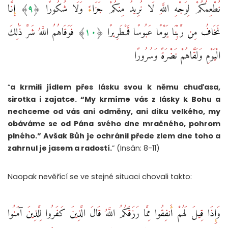
نُطْعِمُكُمْ لِوَجْهِ اللَّهِ لَا نُرِيدُ مِنكُمْ جَزَاءً وَلَا شُكُورًا ‎﴿٩﴾‏ إِنَّا
نَخَافُ مِن رَّبِّنَا يَوْمًا عَبُوسًا قَمْطَرِيرًا ‎﴿١٠﴾‏ فَوَقَاهُمُ اللَّهُ شَرَّ ذَٰلِكَ
الْيَوْمِ وَلَقَّاهُمْ نَضْرَةً وَسُرُورًا
“
a krmili jídlem přes lásku svou k němu chuďasa,
sirotka i zajatce. “My krmíme vás z lásky k Bohu a
nechceme od vás ani odměny, ani díku velkého, my
obáváme se od Pána svého dne mračného, pohrom
plného.” Avšak Bůh je ochránil přede zlem dne toho a
zahrnul je jasem a radostí.
” (Insán: 8-11)
Naopak nevěřící se ve stejné situaci chovali takto:
وَإِذَا قِيلَ لَهُمْ أَنفِقُوا مِمَّا رَزَقَكُمُ اللَّهُ قَالَ الَّذِينَ كَفَرُوا لِلَّذِينَ آمَنُوا