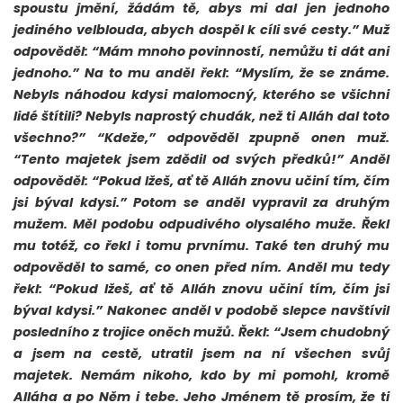
spoustu jmění, žádám tě, abys mi dal jen jednoho
jediného velblouda, abych dospěl k cíli své cesty.” Muž
odpověděl: “Mám mnoho povinností, nemůžu ti dát ani
jednoho.” Na to mu anděl řekl: “Myslím, že se známe.
Nebyls náhodou kdysi malomocný, kterého se všichni
lidé štítili? Nebyls naprostý chudák, než ti Alláh dal toto
všechno?” “Kdeže,” odpověděl zpupně onen muž.
“Tento majetek jsem zdědil od svých předků!” Anděl
odpověděl: “Pokud lžeš, ať tě Alláh znovu učiní tím, čím
jsi býval kdysi.” Potom se anděl vypravil za druhým
mužem. Měl podobu odpudivého olysalého muže. Řekl
mu totéž, co řekl i tomu prvnímu. Také ten druhý mu
odpověděl to samé, co onen před ním. Anděl mu tedy
řekl: “Pokud lžeš, ať tě Alláh znovu učiní tím, čím jsi
býval kdysi.” Nakonec anděl v podobě slepce navštívil
posledního z trojice oněch mužů. Řekl: “Jsem chudobný
a jsem na cestě, utratil jsem na ní všechen svůj
majetek. Nemám nikoho, kdo by mi pomohl, kromě
Alláha a po Něm i tebe. Jeho Jménem tě prosím, že ti