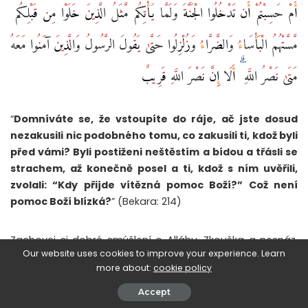
أَمْ حَسِبْتُمْ أَن تَدْخُلُوا الْجَنَّةَ وَلَمَّا يَأْتِكُم مَّثَلُ الَّذِينَ خَلَوْا مِن قَبْلِكُم ۖ
مَّسَّتْهُمُ الْبَأْسَاءُ وَالضَّرَّاءُ وَزُلْزِلُوا حَتَّىٰ يَقُولَ الرَّسُولُ وَالَّذِينَ آمَنُوا مَعَهُ
مَتَىٰ نَصْرُ اللَّهِ ۗ أَلَا إِنَّ نَصْرَ اللَّهِ قَرِيبٌ
“
Domníváte se, že vstoupíte do ráje, ač jste dosud
nezakusili nic podobného tomu, co zakusili ti, kdož byli
před vámi? Byli postiženi neštěstím a bídou a třásli se
strachem, až konečně posel a ti, kdož s ním uvěřili,
zvolali: “Kdy přijde vítězná pomoc Boží?” Což není
pomoc Boží blízká?
” (Bekara: 214)
Zachovej si dobré smýšlení o Alláhu. Zkouška a nesnáz,
Our website uses cookies to improve your experience. Learn
která tě potkala a kterou na tebe Alláh posílá, tě určitě
more about:
cookie policy
nepoloží. Alláh tě pomocí ní chce očistit od tvých hříchů,
jichž jistojistě nejsi zbaven, jako jich není prost ostatně
Accept
žádný smrtelník. A pokud už ti náhodou žádné hříchy