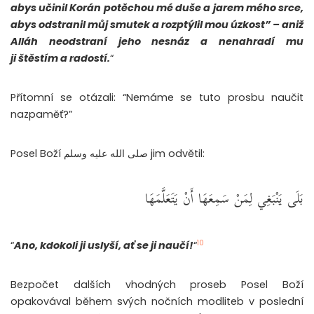
abys učinil Korán potěchou mé duše a jarem mého srce,
abys odstranil můj smutek a rozptýlil mou úzkost” – aniž
Alláh neodstraní jeho nesnáz a nenahradí mu
ji
štěstím
a
radostí.
“
Přítomní se otázali: “Nemáme se tuto prosbu naučit
nazpaměť?”
Posel Boží صلى الله عليه وسلم jim odvětil:
بَلَى يَنْبَغِي لِمَنْ سَمِعَهَا أَنْ يَتَعَلَّمَهَا
10
“
Ano, kdokoli ji uslyší, ať se ji naučí!
“
Bezpočet dalších vhodných proseb Posel Boží
opakovával během svých nočních modliteb v poslední