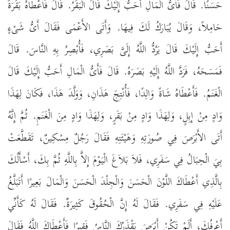
حَسَنًا‏.‏ قَالَ فَأَىُّ الْمَالِ أَحَبُّ إِلَيْكَ قَالَ الْبَقَرُ‏.‏ قَالَ فَأَعْطَاهُ بَقَرَةً
حَامِلاً، وَقَالَ يُبَارَكُ لَكَ فِيهَا‏.‏ وَأَتَى الأَعْمَى فَقَالَ أَىُّ شَىْءٍ
أَحَبُّ إِلَيْكَ قَالَ يَرُدُّ اللَّهُ إِلَىَّ بَصَرِي، فَأُبْصِرُ بِهِ النَّاسَ‏.‏ قَالَ
فَمَسَحَهُ، فَرَدَّ اللَّهُ إِلَيْهِ بَصَرَهُ‏.‏ قَالَ فَأَىُّ الْمَالِ أَحَبُّ إِلَيْكَ قَالَ
الْغَنَمُ‏.‏ فَأَعْطَاهُ شَاةً وَالِدًا، فَأُنْتِجَ هَذَانِ، وَوَلَّدَ هَذَا، فَكَانَ لِهَذَا
وَادٍ مِنْ إِبِلٍ، وَلِهَذَا وَادٍ مِنْ بَقَرٍ، وَلِهَذَا وَادٍ مِنَ الْغَنَمِ‏.‏ ثُمَّ إِنَّهُ
أَتَى الأَبْرَصَ فِي صُورَتِهِ وَهَيْئَتِهِ فَقَالَ رَجُلٌ مِسْكِينٌ، تَقَطَّعَتْ
بِيَ الْحِبَالُ فِي سَفَرِي، فَلاَ بَلاَغَ الْيَوْمَ إِلاَّ بِاللَّهِ ثُمَّ بِكَ، أَسْأَلُكَ
بِالَّذِي أَعْطَاكَ اللَّوْنَ الْحَسَنَ وَالْجِلْدَ الْحَسَنَ وَالْمَالَ بَعِيرًا أَتَبَلَّغُ
عَلَيْهِ فِي سَفَرِي‏.‏ فَقَالَ لَهُ إِنَّ الْحُقُوقَ كَثِيرَةٌ‏.‏ فَقَالَ لَهُ كَأَنِّي
أَعْرِفُكَ، أَلَمْ تَكُنْ أَبْرَصَ يَقْذَرُكَ النَّاسُ فَقِيرًا فَأَعْطَاكَ اللَّهُ فَقَالَ