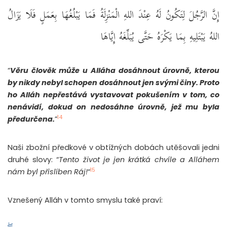
إِنَّ الرَّجُلَ لِتَكُونُ لَهُ عِنْدَ اللهِ الْمَنْزِلَةُ فَمَا يَبْلُغُهَا بِعَمَلٍ فَلَا يَزَالُ
اللهُ يَبْتَلِيهِ بِمَا يَكْرَهُ حَتَّى يُبَلِّغَهُ إِيَّاهَا
“
Věru člověk může u Alláha dosáhnout úrovně, kterou
by nikdy nebyl schopen dosáhnout jen svými činy. Proto
ho Alláh nepřestává vystavovat pokušením v tom, co
nenávidí, dokud on nedosáhne úrovně, jež mu byla
14
předurčena.
”
Naši zbožní předkové v obtížných dobách utěšovali jedni
druhé slovy: “
Tento život je jen krátká chvíle a Alláhem
15
nám byl přislíben Ráj!
“
Vznešený Alláh v tomto smyslu také praví: