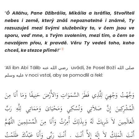
“
Ó Alláhu, Pane Džibráíla, Míkáíla a Isráfíla, Stvořiteli
nebes i země, který znáš nepoznatelné i známé, Ty
rozsuzuješ mezi Svými služebníky to, v čem jsou ve
sporu, veď mne, s Tvým svolením, mezi tím, o čem se
navzájem přou, k pravdě. Věru Ty vedeš toho, koho
11
chceš, ke stezce přímé!
”
‘Alí ibn Abí Tálib رضي الله عنه uvádí, že Posel Boží صلى الله
عليه وسلم v noci vstal, aby se pomodlil a řekl:
وَجَّهْتُ وَجْهِيَ لِلَّذِي فَطَرَ السَّمَوَاتِ وَالأَرْضَ حَنِيفًا وَمَا أَنَا مِنَ
الْمُشْرِكِينَ إِنَّ صَلاَتِي وَنُسُكِي وَمَحْيَاىَ وَمَمَاتِي لِلَّهِ رَبِّ
الْعَالَمِينَ لاَ شَرِيكَ لَهُ وَبِذَلِكَ أُمِرْتُ وَأَنَا مِنَ الْمُسْلِمِينَ اللَّهُمَّ
أَنْتَ الْمَلِكُ لاَ إِلَهَ إِلاَّ أَنْتَ ‏.‏ أَنْتَ رَبِّي وَأَنَا عَبْدُكَ ظَلَمْتُ