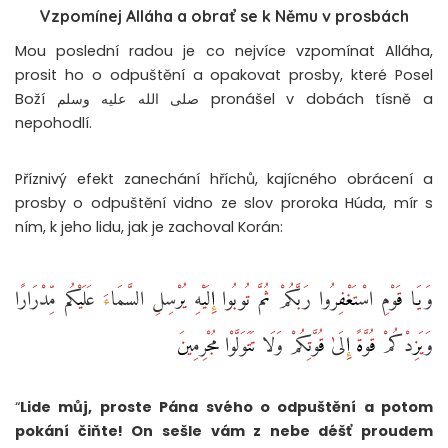
Vzpomínej Alláha a obrať se k Němu v prosbách
Mou poslední radou je co nejvíce vzpomínat Alláha,
prosit ho o odpuštění a opakovat prosby, které Posel
Boží صلى الله عليه وسلم pronášel v dobách tísně a
nepohodlí.
Příznivý efekt zanechání hříchů, kajícného obrácení a
prosby o odpuštění vidno ze slov proroka Húda, mír s
ním, k jeho lidu, jak je zachoval Korán:
وَيَا قَوْمِ اسْتَغْفِرُوا رَبَّكُمْ ثُمَّ تُوبُوا إِلَيْهِ يُرْسِلِ السَّمَاءَ عَلَيْكُم مِّدْرَارًا
وَيَزِدْكُمْ قُوَّةً إِلَىٰ قُوَّتِكُمْ وَلَا تَتَوَلَّوْا مُجْرِمِينَ
“
Lide můj, proste Pána svého o odpuštění a potom
pokání čiňte! On sešle vám z nebe déšť proudem