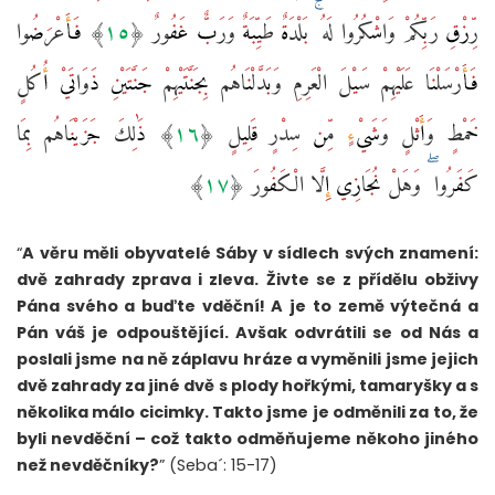
رِّزْقِ رَبِّكُمْ وَاشْكُرُوا لَهُ ۚ بَلْدَةٌ طَيِّبَةٌ وَرَبٌّ غَفُورٌ ‎﴿١٥﴾‏ فَأَعْرَضُوا
فَأَرْسَلْنَا عَلَيْهِمْ سَيْلَ الْعَرِمِ وَبَدَّلْنَاهُم بِجَنَّتَيْهِمْ جَنَّتَيْنِ ذَوَاتَيْ أُكُلٍ
خَمْطٍ وَأَثْلٍ وَشَيْءٍ مِّن سِدْرٍ قَلِيلٍ ‎﴿١٦﴾‏ ذَٰلِكَ جَزَيْنَاهُم بِمَا
كَفَرُوا ۖ وَهَلْ نُجَازِي إِلَّا الْكَفُورَ ‎﴿١٧﴾‏
“
A věru měli obyvatelé Sáby v sídlech svých znamení:
dvě zahrady zprava i zleva. Živte se z přídělu obživy
Pána svého a buďte vděční! A je to země výtečná a
Pán váš je odpouštějící. Avšak odvrátili se od Nás a
poslali jsme na ně záplavu hráze a vyměnili jsme jejich
dvě zahrady za jiné dvě s plody hořkými, tamaryšky a s
několika málo cicimky. Takto jsme je odměnili za to, že
byli nevděční – což takto odměňujeme někoho jiného
než nevděčníky?
” (Seba´: 15-17)