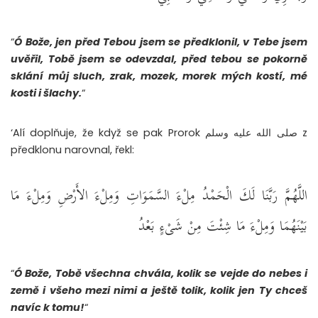
“
Ó Bože, jen před Tebou jsem se předklonil, v Tebe jsem
uvěřil, Tobě jsem se odevzdal, před tebou se pokorně
sklání můj sluch, zrak, mozek, morek mých kostí, mé
kosti i šlachy.
“
‘Alí doplňuje, že když se pak Prorok صلى الله عليه وسلم z
předklonu narovnal, řekl:
اللَّهُمَّ رَبَّنَا لَكَ الْحَمْدُ مِلْءَ السَّمَوَاتِ وَمِلْءَ الأَرْضِ وَمِلْءَ مَا
بَيْنَهُمَا وَمِلْءَ مَا شِئْتَ مِنْ شَىْءٍ بَعْدُ
“
Ó Bože, Tobě všechna chvála, kolik se vejde do nebes i
země i všeho mezi nimi a ještě tolik, kolik jen Ty chceš
navíc k tomu!
“