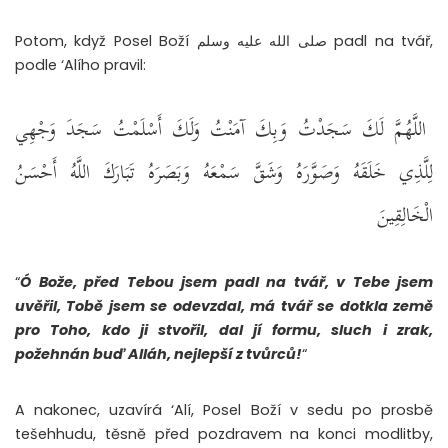
Potom, když Posel Boží صلى الله عليه وسلم padl na tvář,
podle ‘Alího pravil:
اللَّهُمَّ لَكَ سَجَدْتُ وَبِكَ آمَنْتُ وَلَكَ أَسْلَمْتُ سَجَدَ وَجْهِي
لِلَّذِي خَلَقَهُ وَصَوَّرَهُ وَشَقَّ سَمْعَهُ وَبَصَرَهُ تَبَارَكَ اللَّهُ أَحْسَنُ
الْخَالِقِينَ
“
Ó Bože, před Tebou jsem padl na tvář, v Tebe jsem
uvěřil, Tobě jsem se odevzdal, má tvář se dotkla země
pro Toho, kdo ji stvořil, dal jí formu, sluch i zrak,
požehnán buď Alláh, nejlepší z tvůrců!
“
A nakonec, uzavírá ‘Alí, Posel Boží v sedu po prosbě
tešehhudu, těsně před pozdravem na konci modlitby,