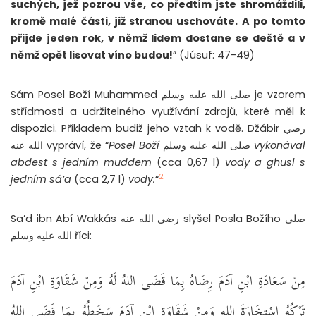
suchých, jež pozrou vše, co předtím jste shromáždili,
kromě malé části, již stranou uschováte. A po tomto
přijde jeden rok, v němž lidem dostane se deště a v
němž opět lisovat víno budou!
” (Júsuf: 47-49)
Sám Posel Boží Muhammed صلى الله عليه وسلم je vzorem
střídmosti a udržitelného využívání zdrojů, které měl k
dispozici. Příkladem budiž jeho vztah k vodě. Džábir رضي
الله عنه vypráví, že “
Posel Boží
صلى الله عليه وسلم
vykonával
abdest s jedním muddem
(cca 0,67 l)
vody a ghusl s
2
jedním sá’a
(cca 2,7 l)
vody.
“
Sa’d ibn Abí Wakkás رضي الله عنه slyšel Posla Božího صلى
الله عليه وسلم říci:
مِنْ سَعَادَةِ ابْنِ آدَمَ رِضَاهُ بِمَا قَضَى اللهُ لَهُ وَمِنْ شَقَاوَةِ ابْنِ آدَمَ
تَرْكُهُ اسْتِخَارَةَ اللهِ وَمِنْ شَقَاوَةِ ابْنِ آدَمَ سَخَطُهُ بِمَا قَضَى اللهُ