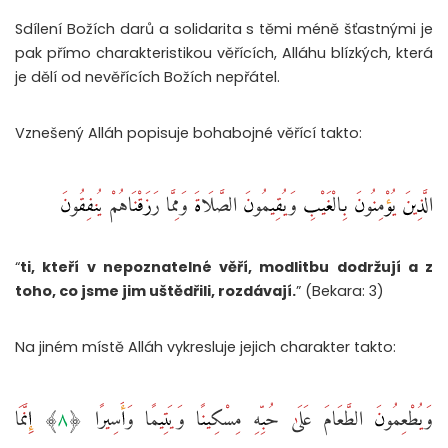
Sdílení Božích darů a solidarita s těmi méně šťastnými je
pak přímo charakteristikou věřících, Alláhu blízkých, která
je dělí od nevěřících Božích nepřátel.
Vznešený Alláh popisuje bohabojné věřící takto:
الَّذِينَ يُؤْمِنُونَ بِالْغَيْبِ وَيُقِيمُونَ الصَّلَاةَ وَمِمَّا رَزَقْنَاهُمْ يُنفِقُونَ ‎
“
ti, kteří v nepoznatelné věří, modlitbu dodržují a z
toho, co jsme jim uštědřili, rozdávají.
” (Bekara: 3)
Na jiném místě Alláh vykresluje jejich charakter takto:
وَيُطْعِمُونَ الطَّعَامَ عَلَىٰ حُبِّهِ مِسْكِينًا وَيَتِيمًا وَأَسِيرًا ‎﴿٨﴾‏ إِنَّمَا