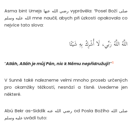
Asma bint Umejs رضي الله عنها vyprávěla: “Posel Boží صلى
الله عليه وسلم mne naučil, abych při úzkosti opakovala co
nejvíce tato slova:
اللَّهُ اللَّهُ رَبِّي، لَا أُشْرِكُ بِهِ شَيْئًا
8
“
Alláh, Alláh je můj Pán, nic k Němu nepřidružuji!
”
V Sunně také nalezneme velmi mnoho proseb určených
pro okamžiky těžkostí, nesnází a tísně. Uvedeme jen
některé.
Abú Bekr as-Siddík رضي الله عنه od Posla Božího صلى الله
عليه وسلم uvádí tuto: