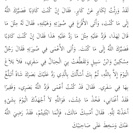
لَقَدْ وَرِثْتُ لِكَابِرٍ عَنْ كَابِرٍ‏.‏ فَقَالَ إِنْ كُنْتَ كَاذِبًا فَصَيَّرَكَ اللَّهُ
إِلَى مَا كُنْتَ، وَأَتَى الأَقْرَعَ فِي صُورَتِهِ وَهَيْئَتِهِ، فَقَالَ لَهُ مِثْلَ مَا
قَالَ لِهَذَا، فَرَدَّ عَلَيْهِ مِثْلَ مَا رَدَّ عَلَيْهِ هَذَا فَقَالَ إِنْ كُنْتَ كَاذِبًا
فَصَيَّرَكَ اللَّهُ إِلَى مَا كُنْتَ‏.‏ وَأَتَى الأَعْمَى فِي صُورَتِهِ فَقَالَ رَجُلٌ
مِسْكِينٌ وَابْنُ سَبِيلٍ وَتَقَطَّعَتْ بِيَ الْحِبَالُ فِي سَفَرِي، فَلاَ بَلاَغَ
الْيَوْمَ إِلاَّ بِاللَّهِ، ثُمَّ بِكَ أَسْأَلُكَ بِالَّذِي رَدَّ عَلَيْكَ بَصَرَكَ شَاةً أَتَبَلَّغُ
بِهَا فِي سَفَرِي‏.‏ فَقَالَ قَدْ كُنْتُ أَعْمَى فَرَدَّ اللَّهُ بَصَرِي، وَفَقِيرًا
فَقَدْ أَغْنَانِي، فَخُذْ مَا شِئْتَ، فَوَاللَّهِ لاَ أَجْهَدُكَ الْيَوْمَ بِشَىْءٍ
أَخَذْتَهُ لِلَّهِ‏.‏ فَقَالَ أَمْسِكْ مَالَكَ، فَإِنَّمَا ابْتُلِيتُمْ، فَقَدْ رَضِيَ اللَّهُ
عَنْكَ وَسَخِطَ عَلَى صَاحِبَيْكَ