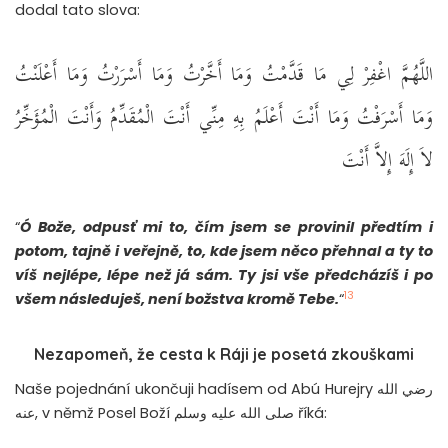
dodal tato slova:
اللَّهُمَّ اغْفِرْ لِي مَا قَدَّمْتُ وَمَا أَخَّرْتُ وَمَا أَسْرَرْتُ وَمَا أَعْلَنْتُ
وَمَا أَسْرَفْتُ وَمَا أَنْتَ أَعْلَمُ بِهِ مِنِّي أَنْتَ الْمُقَدِّمُ وَأَنْتَ الْمُؤَخِّرُ
لاَ إِلَهَ إِلاَّ أَنْتَ ‏
“
Ó Bože, odpusť mi to, čím jsem se provinil předtím i
potom, tajně i veřejně, to, kde jsem něco přehnal a ty to
víš nejlépe, lépe než já sám. Ty jsi vše předcházíš i po
13
všem následuješ, není božstva kromě Tebe.
“
Nezapomeň, že cesta k Ráji je posetá zkouškami
Naše pojednání ukončuji hadísem od Abú Hurejry رضي الله
عنه, v němž Posel Boží صلى الله عليه وسلم říká: