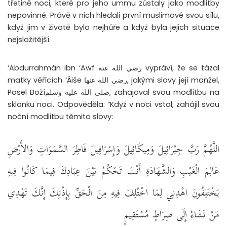
třetině noci, které pro jeho ummu zůstaly jako modlitby
nepovinné. Právě v nich hledali první muslimové svou sílu,
když jim v životě bylo nejhůře a když byla jejich situace
nejsložitější.
‘Abdurrahmán ibn ‘Awf رضي الله عنه vypráví, že se tázal
matky věřících ‘Áiše رضي الله عنها, jakými slovy její manžel,
Posel Božíصلى الله عليه وسلم, zahajoval svou modlitbu na
sklonku noci. Odpověděla: “Když v noci vstal, zahájil svou
noční modlitbu těmito slovy:
اللَّهُمَّ رَبَّ جِبْرَائِيلَ وَمِيكَائِيلَ وَإِسْرَافِيلَ فَاطِرَ السَّمَوَاتِ وَالأَرْضِ
عَالِمَ الْغَيْبِ وَالشَّهَادَةِ أَنْتَ تَحْكُمُ بَيْنَ عِبَادِكَ فِيمَا كَانُوا فِيهِ
يَخْتَلِفُونَ اهْدِنِي لِمَا اخْتُلِفَ فِيهِ مِنَ الْحَقِّ بِإِذْنِكَ إِنَّكَ تَهْدِي
مَنْ تَشَاءُ إِلَى صِرَاطٍ مُسْتَقِيمٍ