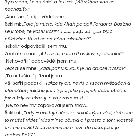
Bylo vidno, že se zlobí a řekl mi: „
Víš vůbec, kde se
nacházíš?!
“
„Ano, vím,“ odpověděl jsem.
Řekl mi: „
Toto je místo, kde Alláh potopil Faraona. Dostalo
se k tobě, že Poslu Božímu
صلى الله عليه و سلم
bylo
přikázáno tázat se na něco takového?
“
„Nikoli,“ odpověděl jsem mu.
Zeptal se mne: „
A hovořili o tom Prorokovi společníci?
“
„Nehovořili,“ odpověděl jsem mu.
Zeptal se mne: „
Zdalipak víš, kolik je na obloze hvězd?
“
„To netuším,“ přiznal jsem.
Aš-Šáfi’í podotkl: „
Takže ty ani nevíš o všech hvězdách a
planetách, jakého jsou typu, jaká je jejich doba oběhu,
jak a kdy se ukazují a kdy zase mizí …
“
„Ne, to nevím,“ zopakoval jsem znovu.
Řekl mi: „
Tedy – existuje něco ze stvořených věcí, dokonce
to můžeš vidět i vlastníma očima a i přesto o tom vlastně
ani nic nevíš! A odvažuješ se mluvit do toho, jaká je
znalost Boží?
“