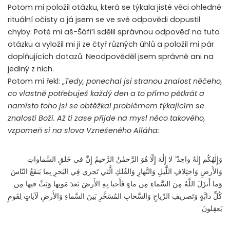
Potom mi položil otázku, která se týkala jisté věci ohledně
rituální očisty a já jsem se ve své odpovědi dopustil
chyby. Poté mi aš-Šáfi’í sdělil správnou odpověď na tuto
otázku a vyložil mi ji ze čtyř různých úhlů a položil mi pár
doplňujících dotazů. Neodpověděl jsem správně ani na
jediný z nich.
Potom mi řekl: „
Tedy, ponechal jsi stranou znalost něčeho,
co vlastně potřebuješ každý den a to přímo pětkrát a
namísto toho jsi se obtěžkal problémem týkajícím se
znalosti Boží. Až ti zase přijde na mysl něco takového,
vzpomeň si na slova Vznešeného Alláha:
وَإِلٰهُكُم إِلٰهٌ واحِدٌ ۖ لا إِلٰهَ إِلّا هُوَ الرَّحمٰنُ الرَّحيمُ إِنَّ في خَلقِ السَّماواتِ
وَالأَرضِ وَاختِلافِ اللَّيلِ وَالنَّهارِ وَالفُلكِ الَّتي تَجري فِي البَحرِ بِما يَنفَعُ النّاسَ
وَما أَنزَلَ اللَّهُ مِنَ السَّماءِ مِن ماءٍ فَأَحيا بِهِ الأَرضَ بَعدَ مَوتِها وَبَثَّ فيها مِن
كُلِّ دابَّةٍ وَتَصريفِ الرِّياحِ وَالسَّحابِ المُسَخَّرِ بَينَ السَّماءِ وَالأَرضِ لَآياتٍ لِقَومٍ
يَعقِلونَ