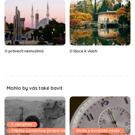
O právech nemuslimů
O lásce k vlasti
Mohlo by vás také bavit
K zamyšlení
Příběhy a promluvy jímající srdce
Korán a koránské nauky