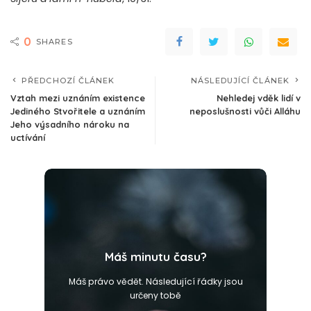
0
SHARES
PŘEDCHOZÍ ČLÁNEK
NÁSLEDUJÍCÍ ČLÁNEK
Vztah mezi uznáním existence
Nehledej vděk lidí v
Jediného Stvořitele a uznáním
neposlušnosti vůči Alláhu
Jeho výsadního nároku na
uctívání
Máš minutu času?
Máš právo vědět. Následující řádky jsou
určeny tobě