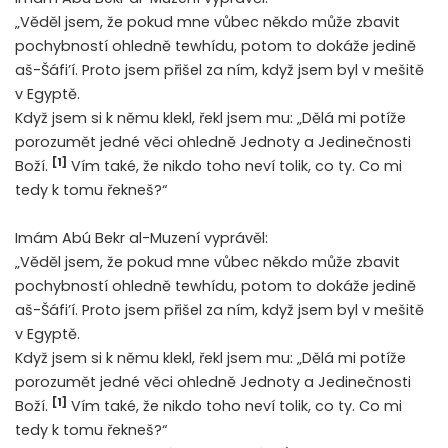
„Věděl jsem, že pokud mne vůbec někdo může zbavit
pochybností ohledně tewhídu, potom to dokáže jedině
aš-Šáfi’í. Proto jsem přišel za ním, když jsem byl v mešitě
v Egyptě.
Když jsem si k němu klekl, řekl jsem mu: „Dělá mi potíže
porozumět jedné věci ohledně Jednoty a Jedinečnosti
[1]
Boží.
Vím také, že nikdo toho neví tolik, co ty. Co mi
tedy k tomu řekneš?“
Imám Abú Bekr al-Muzení vyprávěl:
„Věděl jsem, že pokud mne vůbec někdo může zbavit
pochybností ohledně tewhídu, potom to dokáže jedině
aš-Šáfi’í. Proto jsem přišel za ním, když jsem byl v mešitě
v Egyptě.
Když jsem si k němu klekl, řekl jsem mu: „Dělá mi potíže
porozumět jedné věci ohledně Jednoty a Jedinečnosti
[1]
Boží.
Vím také, že nikdo toho neví tolik, co ty. Co mi
tedy k tomu řekneš?“