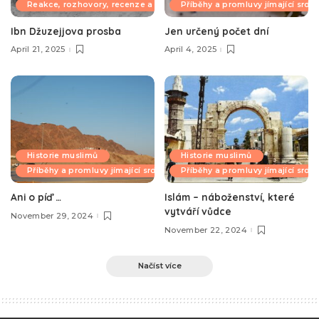
Reakce, rozhovory, recenze a komentáře
Příběhy a promluvy jímající srdc
Ibn Džuzejjova prosba
Jen určený počet dní
April 21, 2025
April 4, 2025
Historie muslimů
Historie muslimů
Příběhy a promluvy jímající srdce
Příběhy a promluvy jímající srdc
Ani o píď …
Islám – náboženství, které
vytváří vůdce
November 29, 2024
November 22, 2024
Načíst více