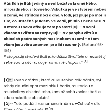
Váš Bůh je Bůh jediný a není božstva kromě Něho,
milosrdného, slitovného. Vskutku je ve stvoření nebes
a země, ve střídání noci a dne, v lodi, jež pluje po moři s
tím, co užitečné je lidem, ve vodě, již Bůh z nebe sesílá
a kterou znovu oživuje zem po smrti její – a na ní
všechna zvířata se rozptylují – a v pohybu větrů a
oblacích podrobených mezi nebem a zemí – v tom
všem jsou věru znamení pro lid rozumný.
(Bekara:163-
164)
Proto použij stvoření Boží jako důkaz Stvořitele a nezatěžuj
[2]
sebe sama něčím, co je mimo tvé chápání.
“
______________________________________
__
[1]
 Touto otázkou, která al-Muzeního tolik trápila, byl
tehdy aktuální spor mezi ahlu l-hadís, mu’tezilou a
mutekellimy ohledně toho, kam až sahá znalost Boží a
zda a nakolik je absolutní.
[2]
 Toto podání zaznamenal imám az-Zehebí v díle
Sijeru a’lámi n-nubelá
, 10/31.