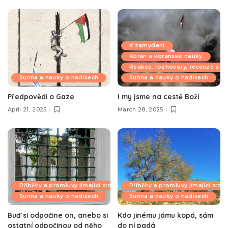
K zamyšlení
Korán a koránské nauky
Reakce, rozhovory, recenze a k
Sunna a nauky o hadísech
Sunna a nauky o hadísech
Předpovědi o Gaze
I my jsme na cestě Boží
April 21, 2025
March 28, 2025
Příběhy a promluvy jímající srdce
Příběhy a promluvy jímající srdc
Sunna a nauky o hadísech
Sunna a nauky o hadísech
Buď si odpočine on, anebo si
Kdo jinému jámu kopá, sám
ostatní odpočinou od něho
do ní padá