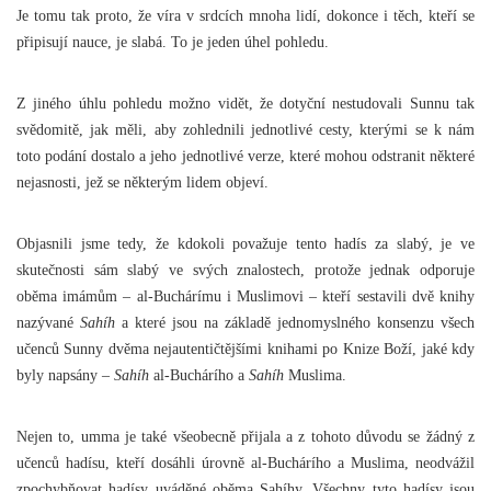
Je tomu tak proto, že víra v srdcích mnoha lidí, dokonce i těch, kteří se
připisují nauce, je slabá. To je jeden úhel pohledu.
Z jiného úhlu pohledu možno vidět, že dotyční nestudovali Sunnu tak
svědomitě, jak měli, aby zohlednili jednotlivé cesty, kterými se k nám
toto podání dostalo a jeho jednotlivé verze, které mohou odstranit některé
nejasnosti, jež se některým lidem objeví.
Objasnili jsme tedy, že kdokoli považuje tento hadís za slabý, je ve
skutečnosti sám slabý ve svých znalostech, protože jednak odporuje
oběma imámům – al-Buchárímu i Muslimovi – kteří sestavili dvě knihy
nazývané
Sahíh
a které jsou na základě jednomyslného konsenzu všech
učenců Sunny dvěma nejautentičtějšími knihami po Knize Boží, jaké kdy
byly napsány –
Sahíh
al-Buchárího a
Sahíh
Muslima.
Nejen to, umma je také všeobecně přijala a z tohoto důvodu se žádný z
učenců hadísu, kteří dosáhli úrovně al-Buchárího a Muslima, neodvážil
zpochybňovat hadísy uváděné oběma Sahíhy. Všechny tyto hadísy jsou