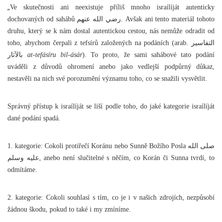
„
Ve skutečnosti ani neexistuje příliš mnoho israílíját autenticky
dochovaných od sahábů رضي الله عنهم. Avšak ani tento materiál tohoto
druhu, který se k nám dostal autentickou cestou, nás nemůže odradit od
toho, abychom čerpali z tefsírů založených na podáních (arab. التفاسير
بالآثار
at-tefásíru bil-ásár
). To proto, že sami sahábové tato podání
uváděli z důvodů ohromení anebo jako vedlejší podpůrný důkaz,
nestavěli na nich své porozumění významu toho, co se snažili vysvětlit.
Správný přístup k israílíját se liší podle toho, do jaké kategorie israílíját
dané podání spadá.
1. kategorie: Cokoli protiřečí Koránu nebo Sunně Božího Posla صلى الله
عليه وسلم, anebo není slučitelné s něčím, co Korán či Sunna tvrdí, to
odmítáme.
2. kategorie: Cokoli souhlasí s tím, co je i v našich zdrojích, nezpůsobí
žádnou škodu, pokud to také i my zmíníme.