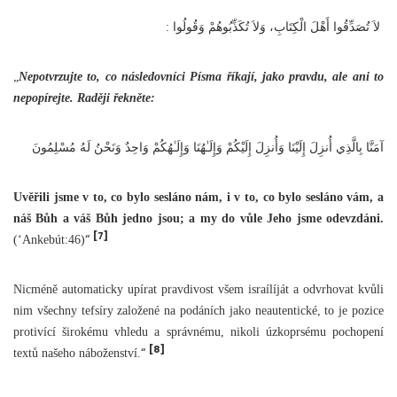
‏ لاَ تُصَدِّقُوا أَهْلَ الْكِتَابِ، وَلاَ تُكَذِّبُوهُمْ وَقُولُوا :
„
Nepotvrzujte to, co následovníci Písma říkají, jako pravdu, ale ani to
nepopírejte. Raději řekněte:
آمَنَّا بِالَّذِي أُنزِلَ إِلَيْنَا وَأُنزِلَ إِلَيْكُمْ وَإِلَـٰهُنَا وَإِلَـٰهُكُمْ وَاحِدٌ وَنَحْنُ لَهُ مُسْلِمُونَ
Uvěřili jsme v to, co bylo sesláno nám, i v to, co bylo sesláno vám, a
náš Bůh a váš Bůh jedno jsou; a my do vůle Jeho jsme odevzdáni.
[7]
“
(‘Ankebút:46)
Nicméně automaticky upírat pravdivost všem israílíját a odvrhovat kvůli
nim všechny tefsíry založené na podáních jako neautentické, to je pozice
protivící širokému vhledu a správnému, nikoli úzkoprsému pochopení
[8]
“
textů našeho náboženství.