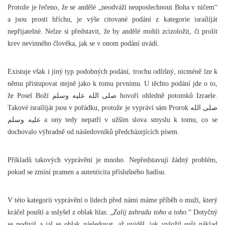
Protože je řečeno, že se andělé „neodváží neuposlechnout Boha v ničem“
a jsou prosti hříchu, je výše citované podání z kategorie israílíját
nepřijatelné. Nelze si představit, že by andělé mohli zcizoložit, či prolít
krev nevinného člověka, jak se v onom podání uvádí.
Existuje však i jiný typ podobných podání, trochu odlišný, nicméně lze k
němu přistupovat stejně jako k tomu prvnímu. U těchto podání jde o to,
že Posel Boží صلى الله عليه وسلم hovoří ohledně potomků Izraele.
Takové israílíját jsou v pořádku, protože je vypráví sám Prorok صلى الله
عليه وسلم a ony tedy nepatří v užším slova smyslu k tomu, co se
dochovalo výhradně od následovníků předcházejících písem.
Příkladů takových vyprávění je mnoho. Nepředstavují žádný problém,
pokud se zmíní pramen a autenticita příslušného hadísu.
V této kategorii vyprávění o lidech před námi máme příběh o muži, který
kráčel pouští a uslyšel z oblak hlas: „
Zalij zahradu toho a toho.
“ Dotyčný
se podivil a jal se oblak následovat, až uviděl, jak vyložil svůj náklad