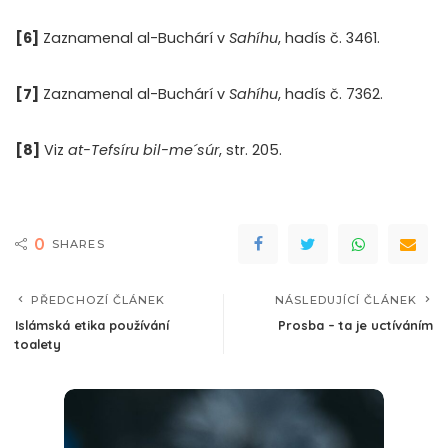
[6]
Zaznamenal al-Buchárí v
Sahíhu
, hadís č. 3461.
[7]
Zaznamenal al-Buchárí v
Sahíhu
, hadís č. 7362.
[8]
Viz
at-Tefsíru bil-me´súr
, str. 205.
0
SHARES
PŘEDCHOZÍ ČLÁNEK
NÁSLEDUJÍCÍ ČLÁNEK
Islámská etika používání
Prosba – ta je uctíváním
toalety