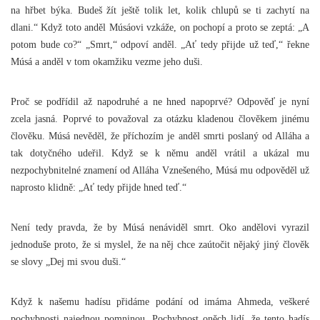
na hřbet býka. Budeš žít ještě tolik let, kolik chlupů se ti zachytí na
dlani.“ Když toto anděl Músáovi vzkáže, on pochopí a proto se zeptá: „A
potom bude co?“ „Smrt,“ odpoví anděl. „Ať tedy přijde už teď,“ řekne
Músá a anděl v tom okamžiku vezme jeho duši.
Proč se podřídil až napodruhé a ne hned napoprvé? Odpověď je nyní
zcela jasná. Poprvé to považoval za otázku kladenou člověkem jinému
člověku. Músá nevěděl, že příchozím je anděl smrti poslaný od Alláha a
tak dotyčného udeřil. Když se k němu anděl vrátil a ukázal mu
nezpochybnitelné znamení od Alláha Vznešeného, Músá mu odpověděl už
naprosto klidně: „Ať tedy přijde hned teď.“
Není tedy pravda, že by Músá nenáviděl smrt. Oko andělovi vyrazil
jednoduše proto, že si myslel, že na něj chce zaútočit nějaký jiný člověk
se slovy „Dej mi svou duši.“
Když k našemu hadísu přidáme podání od imáma Ahmeda, veškeré
pochybnosti najednou pomninou. Pochybnost oněch lidí, že tento hadís