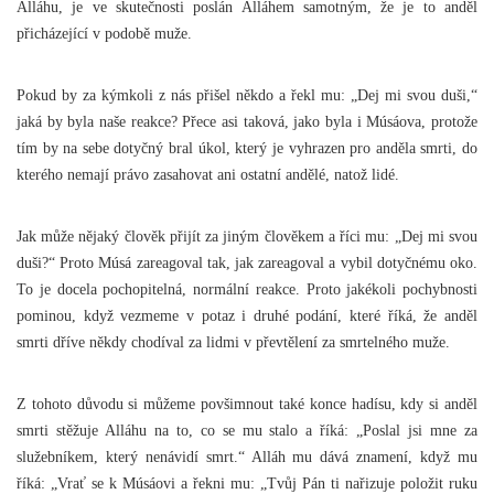
Alláhu, je ve skutečnosti poslán Alláhem samotným, že je to anděl
přicházející v podobě muže.
Pokud by za kýmkoli z nás přišel někdo a řekl mu: „Dej mi svou duši,“
jaká by byla naše reakce? Přece asi taková, jako byla i Músáova, protože
tím by na sebe dotyčný bral úkol, který je vyhrazen pro anděla smrti, do
kterého nemají právo zasahovat ani ostatní andělé, natož lidé.
Jak může nějaký člověk přijít za jiným člověkem a říci mu: „Dej mi svou
duši?“ Proto Músá zareagoval tak, jak zareagoval a vybil dotyčnému oko.
To je docela pochopitelná, normální reakce. Proto jakékoli pochybnosti
pominou, když vezmeme v potaz i druhé podání, které říká, že anděl
smrti dříve někdy chodíval za lidmi v převtělení za smrtelného muže.
Z tohoto důvodu si můžeme povšimnout také konce hadísu, kdy si anděl
smrti stěžuje Alláhu na to, co se mu stalo a říká: „Poslal jsi mne za
služebníkem, který nenávidí smrt.“ Alláh mu dává znamení, když mu
říká: „Vrať se k Músáovi a řekni mu: „Tvůj Pán ti nařizuje položit ruku