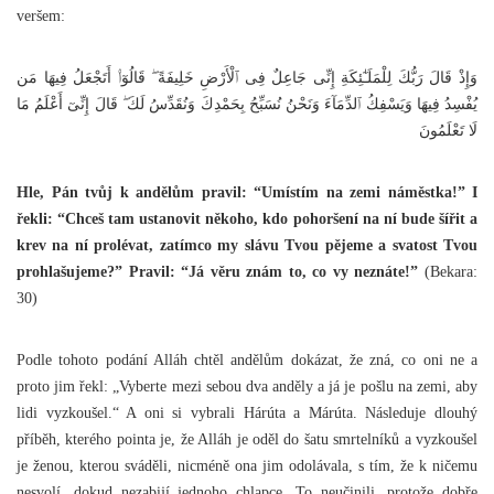
veršem:
وَإِذْ قَالَ رَبُّكَ لِلْمَلَـٰٓئِكَةِ إِنِّى جَاعِلٌ فِى ٱلْأَرْضِ خَلِيفَةً ۖ قَالُوٓا۟ أَتَجْعَلُ فِيهَا مَن
يُفْسِدُ فِيهَا وَيَسْفِكُ ٱلدِّمَآءَ وَنَحْنُ نُسَبِّحُ بِحَمْدِكَ وَنُقَدِّسُ لَكَ ۖ قَالَ إِنِّىٓ أَعْلَمُ مَا
لَا تَعْلَمُونَ
Hle, Pán tvůj k andělům pravil: “Umístím na zemi náměstka!” I
řekli: “Chceš tam ustanovit někoho, kdo pohoršení na ní bude šířit a
krev na ní prolévat, zatímco my slávu Tvou pějeme a svatost Tvou
prohlašujeme?” Pravil: “Já věru znám to, co vy neznáte!”
(Bekara:
30)
Podle tohoto podání Alláh chtěl andělům dokázat, že zná, co oni ne a
proto jim řekl: „Vyberte mezi sebou dva anděly a já je pošlu na zemi, aby
lidi vyzkoušel.“ A oni si vybrali Hárúta a Márúta. Následuje dlouhý
příběh, kterého pointa je, že Alláh je oděl do šatu smrtelníků a vyzkoušel
je ženou, kterou sváděli, nicméně ona jim odolávala, s tím, že k ničemu
nesvolí, dokud nezabijí jednoho chlapce. To neučinili, protože dobře