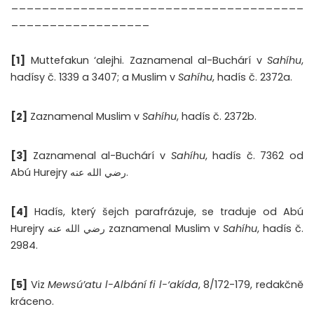
______________________________________
__________________
[1]
Muttefakun ‘alejhi. Zaznamenal al-Buchárí v
Sahíhu
,
hadísy č. 1339 a 3407; a Muslim v
Sahíhu
, hadís č. 2372a.
[2]
Zaznamenal Muslim v
Sahíhu
, hadís č. 2372b.
[3]
Zaznamenal al-Buchárí v
Sahíhu
, hadís č. 7362 od
Abú Hurejry رضي الله عنه.
[4]
Hadís, který šejch parafrázuje, se traduje od Abú
Hurejry رضي الله عنه zaznamenal Muslim v
Sahíhu
, hadís č.
2984.
[5]
Viz
Mewsú’atu l-Albání fi l-‘akída
, 8/172-179, redakčně
kráceno.