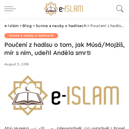
e-Islám
>
Blog
>
Sunna a nauky o hadísech
>
Poučení z hadísu o tom, jak Músá/Mojžíš, mír s ním, udeřil Anděla smrti
Sunna a nauky o hadísech
Poučení z hadísu o tom, jak Músá/Mojžíš,
mír s ním, udeřil Anděla smrti
August 3, 2018
Abú Hurejra رضي الله عنه převyprávěl, co vyprávěl i Posel