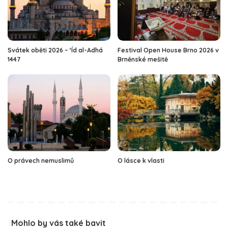
Svátek oběti 2026 – ‘Íd al-Adhá
Festival Open House Brno 2026 v
1447
Brněnské mešitě
O právech nemuslimů
O lásce k vlasti
Mohlo by vás také bavit