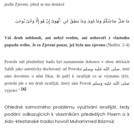
podle Zjevení, jehož se mu dostává:
مَا ضَلَّ صَاحِبُكُمْ وَمَا غَوَىٰ وَمَا يَنطِقُ عَنِ ٱلْهَوَىٰٓ إِنْ هُوَ إِلَّا وَحْىٌ يُوحَىٰ
Váš druh nebloudí, ani nebyl sveden, ani nehovoří z vlastního
popudu svého. Je to Zjevení pouze, jež bylo mu zjeveno
(Nedžm: 2-4)
Protože náš předmětný hadís byl zaznamenán dokonce v obou sbírkách
Sahíh jako autenticky dochovaný od Proroka صلى الله عليه وسلم, není
nám dovoleno o něm říkat, že patří k israílíját co se významu týče,
protože jde o ten druh israílíját, který sám Prorok صلى الله عليه وسلم
[5]
”
vypráví.
Ohledně samotného problému využívání israílíját, tedy
podání odkazujících k vlastníkům předešlých Písem a k
žido-křesťanské tradici hovoří Muhammed Bázmúl: