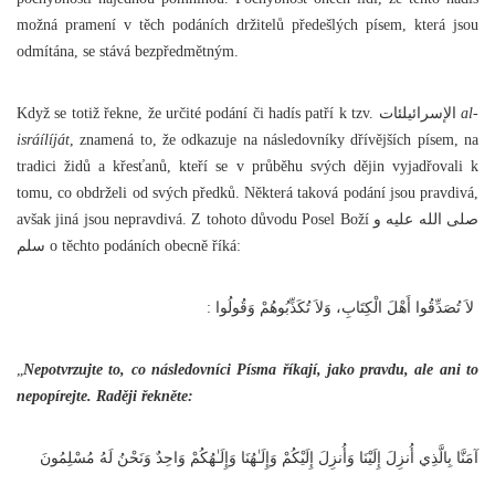
možná pramení v těch podáních držitelů předešlých písem, která jsou
odmítána, se stává bezpředmětným.
Když se totiž řekne, že určité podání či hadís patří k tzv. الإسرائيلئات
al-
isráílíját
, znamená to, že odkazuje na následovníky dřívějších písem, na
tradici židů a křesťanů, kteří se v průběhu svých dějin vyjadřovali k
tomu, co obdrželi od svých předků. Některá taková podání jsou pravdivá,
avšak jiná jsou nepravdivá. Z tohoto důvodu Posel Boží صلى الله عليه و
سلم o těchto podáních obecně říká:
‏ لاَ تُصَدِّقُوا أَهْلَ الْكِتَابِ، وَلاَ تُكَذِّبُوهُمْ وَقُولُوا :
„
Nepotvrzujte to, co následovníci Písma říkají, jako pravdu, ale ani to
nepopírejte. Raději řekněte:
آمَنَّا بِالَّذِي أُنزِلَ إِلَيْنَا وَأُنزِلَ إِلَيْكُمْ وَإِلَـٰهُنَا وَإِلَـٰهُكُمْ وَاحِدٌ وَنَحْنُ لَهُ مُسْلِمُونَ