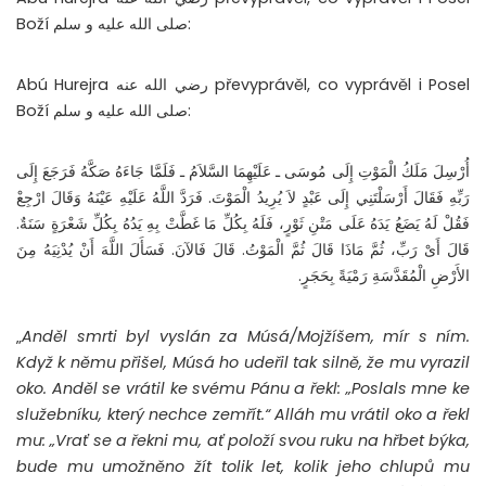
Boží صلى الله عليه و سلم:
Abú Hurejra رضي الله عنه převyprávěl, co vyprávěl i Posel
Boží صلى الله عليه و سلم:
أُرْسِلَ مَلَكُ الْمَوْتِ إِلَى مُوسَى ـ عَلَيْهِمَا السَّلاَمُ ـ فَلَمَّا جَاءَهُ صَكَّهُ فَرَجَعَ إِلَى
رَبِّهِ فَقَالَ أَرْسَلْتَنِي إِلَى عَبْدٍ لاَ يُرِيدُ الْمَوْتَ‏.‏ فَرَدَّ اللَّهُ عَلَيْهِ عَيْنَهُ وَقَالَ ارْجِعْ
فَقُلْ لَهُ يَضَعُ يَدَهُ عَلَى مَتْنِ ثَوْرٍ، فَلَهُ بِكُلِّ مَا غَطَّتْ بِهِ يَدُهُ بِكُلِّ شَعْرَةٍ سَنَةٌ‏.‏
قَالَ أَىْ رَبِّ، ثُمَّ مَاذَا قَالَ ثُمَّ الْمَوْتُ‏.‏ قَالَ فَالآنَ‏.‏ فَسَأَلَ اللَّهَ أَنْ يُدْنِيَهُ مِنَ
الأَرْضِ الْمُقَدَّسَةِ رَمْيَةً بِحَجَرٍ.
„
Anděl smrti byl vyslán za Músá/Mojžíšem, mír s ním.
Když k němu přišel, Músá ho udeřil tak silně, že mu vyrazil
oko. Anděl se vrátil ke svému Pánu a řekl: „Poslals mne ke
služebníku, který nechce zemřít.“ Alláh mu vrátil oko a řekl
mu: „Vrať se a řekni mu, ať položí svou ruku na hřbet býka,
bude mu umožněno žít tolik let, kolik jeho chlupů mu