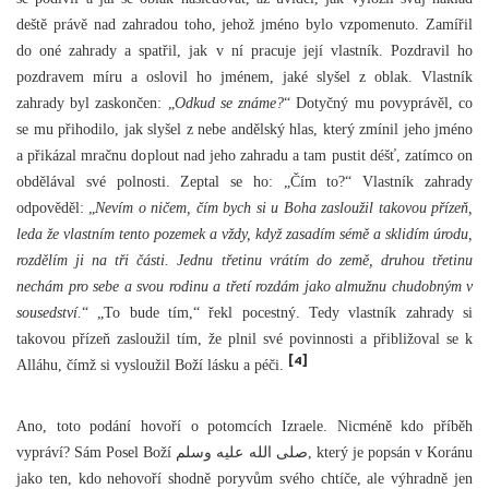
deště právě nad zahradou toho, jehož jméno bylo vzpomenuto. Zamířil
do oné zahrady a spatřil, jak v ní pracuje její vlastník. Pozdravil ho
pozdravem míru a oslovil ho jménem, jaké slyšel z oblak. Vlastník
zahrady byl zaskončen: „
Odkud se známe?
“ Dotyčný mu povyprávěl, co
se mu přihodilo, jak slyšel z nebe andělský hlas, který zmínil jeho jméno
a přikázal mračnu doplout nad jeho zahradu a tam pustit déšť, zatímco on
obdělával své polnosti. Zeptal se ho: „Čím to?“ Vlastník zahrady
odpověděl: „
Nevím o ničem, čím bych si u Boha zasloužil takovou přízeň,
leda že vlastním tento pozemek a vždy, když zasadím sémě a sklidím úrodu,
rozdělím ji na tři části. Jednu třetinu vrátím do země, druhou třetinu
nechám pro sebe a svou rodinu a třetí rozdám jako almužnu chudobným v
sousedství.
“ „To bude tím,“ řekl pocestný. Tedy vlastník zahrady si
takovou přízeň zasloužil tím, že plnil své povinnosti a přibližoval se k
[4]
Alláhu, čímž si vysloužil Boží lásku a péči.
Ano, toto podání hovoří o potomcích Izraele. Nicméně kdo příběh
vypráví? Sám Posel Boží صلى الله عليه وسلم, který je popsán v Koránu
jako ten, kdo nehovoří shodně poryvům svého chtíče, ale výhradně jen