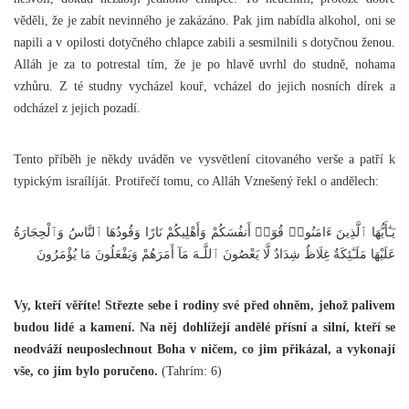
věděli, že je zabít nevinného je zakázáno. Pak jim nabídla alkohol, oni se
napili a v opilosti dotyčného chlapce zabili a sesmilnili s dotyčnou ženou.
Alláh je za to potrestal tím, že je po hlavě uvrhl do studně, nohama
vzhůru. Z té studny vycházel kouř, vcházel do jejich nosních dírek a
odcházel z jejich pozadí.
Tento příběh je někdy uváděn ve vysvětlení citovaného verše a patří k
typickým israílíját. Protiřečí tomu, co Alláh Vznešený řekl o andělech:
يَـٰٓأَيُّهَا ٱلَّذِينَ ءَامَنُوا۟ قُوٓا۟ أَنفُسَكُمْ وَأَهْلِيكُمْ نَارًا وَقُودُهَا ٱلنَّاسُ وَٱلْحِجَارَةُ
عَلَيْهَا مَلَـٰٓئِكَةٌ غِلَاظٌ شِدَادٌ لَّا يَعْصُونَ ٱللَّـهَ مَآ أَمَرَهُمْ وَيَفْعَلُونَ مَا يُؤْمَرُونَ
Vy, kteří věříte! Střezte sebe i rodiny své před ohněm, jehož palivem
budou lidé a kamení. Na něj dohlížejí andělé přísní a silní, kteří se
neodváží neuposlechnout Boha v ničem, co jim přikázal, a vykonají
vše, co jim bylo poručeno.
(Tahrím: 6)