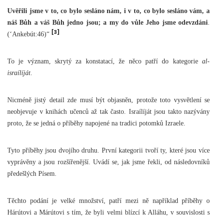
Uvěřili jsme v to, co bylo sesláno nám, i v to, co bylo sesláno vám, a
náš Bůh a váš Bůh jedno jsou; a my do vůle Jeho jsme odevzdáni
.
[3]
(‘Ankebút:46)“
To je význam, skrytý za konstatací, že něco patří do kategorie
al-
israílíját
.
Nicméně jistý detail zde musí být objasněn, protože toto vysvětlení se
neobjevuje v knihách učenců až tak často. Israílíját jsou takto nazývány
proto, že se jedná o příběhy napojené na tradici potomků Izraele.
Tyto příběhy jsou dvojího druhu. První kategorii tvoří ty, které jsou více
vyprávěny a jsou rozšířenější. Uvádí se, jak jsme řekli, od následovníků
předešlých Písem.
Těchto podání je velké množství, patří mezi ně například příběhy o
Hárútovi a Márútovi s tím, že byli velmi blízcí k Alláhu, v souvislosti s