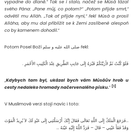
vypadne do dlaně.“ Tak se i stalo, načež se Músá tázal
svého Pána: „Pane můj, co potom?“ „Potom přijde smrt,“
odvětil mu Alláh. „Tak ať přijde nyní,“ řekl Músá a prosil
Alláha, aby mu dal přiblížit se k Zemi zaslíbené alespoň
co by kamenem dohodil.
“
Potom Posel Boží صلى الله عليه و سلم řekl:
فَلَوْ كُنْتُ ثَمَّ لأَرَيْتُكُمْ قَبْرَهُ إِلَى جَانِبِ الطَّرِيقِ عِنْدَ الْكَثِيبِ الأَحْمَرِ .
„
Kdybych tam byl, ukázal bych vám Músáův hrob u
[1]
cesty nedaleko hromady načervenalého písku.
“
V Muslimově verzi stojí navíc i toto:
…فَرَجَعَ الْمَلَكُ إِلَى اللَّهِ تَعَالَى فَقَالَ إِنَّكَ أَرْسَلْتَنِي إِلَى عَبْدٍ لَكَ لاَ يُرِيدُ الْمَوْتَ
وَقَدْ فَقَأَ عَيْنِي – قَالَ – فَرَدَّ اللَّهُ إِلَيْهِ عَيْنَهُ …