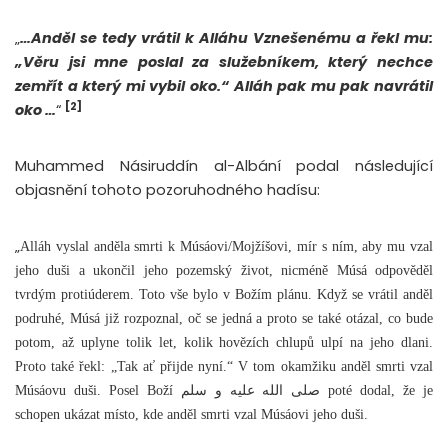
„
…Anděl se tedy vrátil k Alláhu Vznešenému a řekl mu:
„Věru jsi mne poslal za služebníkem, který nechce
zemřít a který mi vybil oko.“ Alláh pak mu pak navrátil
[2]
oko …
“
Muhammed Násiruddín al-Albání podal následující
objasnění tohoto pozoruhodného hadísu:
„
Alláh vyslal anděla smrti k Músáovi/Mojžíšovi, mír s ním, aby mu vzal
jeho duši a ukončil jeho pozemský život, nicméně Músá odpověděl
tvrdým protiúderem. Toto vše bylo v Božím plánu. Když se vrátil anděl
podruhé, Músá již rozpoznal, oč se jedná a proto se také otázal, co bude
potom, až uplyne tolik let, kolik hovězích chlupů ulpí na jeho dlani.
Proto také řekl: „Tak ať přijde nyní.“ V tom okamžiku anděl smrti vzal
Músáovu duši. Posel Boží صلى الله عليه و سلم poté dodal, že je
schopen ukázat místo, kde anděl smrti vzal Músáovi jeho duši.