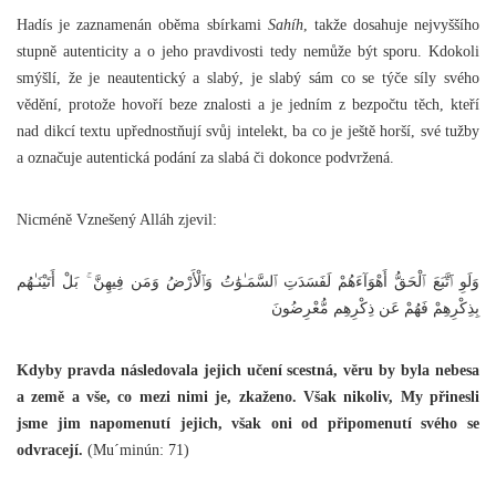
Hadís je zaznamenán oběma sbírkami
Sahíh
, takže dosahuje nejvyššího
stupně autenticity a o jeho pravdivosti tedy nemůže být sporu. Kdokoli
smýšlí, že je neautentický a slabý, je slabý sám co se týče síly svého
vědění, protože hovoří beze znalosti a je jedním z bezpočtu těch, kteří
nad dikcí textu upřednostňují svůj intelekt, ba co je ještě horší, své tužby
a označuje autentická podání za slabá či dokonce podvržená.
Nicméně Vznešený Alláh zjevil:
وَلَوِ ٱتَّبَعَ ٱلْحَقُّ أَهْوَآءَهُمْ لَفَسَدَتِ ٱلسَّمَـٰوَٰتُ وَٱلْأَرْضُ وَمَن فِيهِنَّ ۚ بَلْ أَتَيْنَـٰهُم
بِذِكْرِهِمْ فَهُمْ عَن ذِكْرِهِم مُّعْرِضُونَ
Kdyby pravda následovala jejich učení scestná, věru by byla nebesa
a země a vše, co mezi nimi je, zkaženo. Však nikoliv, My přinesli
jsme jim napomenutí jejich, však oni od připomenutí svého se
odvracejí.
(Mu´minún: 71)