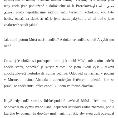
tedy zcela jistě podložené a doložitelné až k Prorokoviصلى الله عليه
وسلم, proto nepřikládáme žádnou váhu tvrzením kohokoli, kdo tyto
hadísy označí za slabé, ať už je jeho status jakýkoli a ať už lidé o jeho
znalostech soudí jakkoli.
Jak mohl potom Músá udeřit anděla? A dokonce anděla smrti? A vybít mu
oko?
Co se týče obtížnosti pochopení toho, jak mohl Músá, mír s ním, udeřit
anděla smrti, odpověď je skryta v tom, co jsem uvedl výše – takoví
zpochybňovači nestudovali Sunnu pečlivě. Odpověď se nachází v podání
v Musnedu imáma Ahmeda s autentickým řetězcem tradentů, kde se
praví, že anděl smrti dříve chodil k lidem ve formě člověka.
Když tedy anděl smrti v lidské podobě navštívil Músá a řekl mu, aby
odpověděl na výzvu svého Pána, nepřinesl Músáovi žádné znamení, podle
kterého by poznal, že dotyčný muž, jenž mu říká, aby svou duši odevzdal