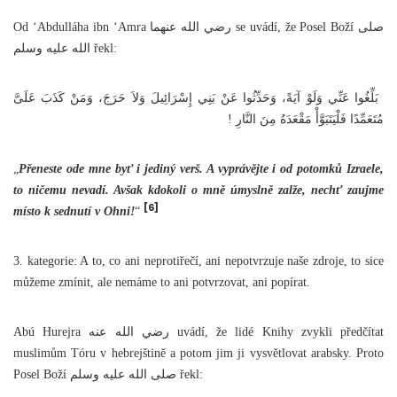
Od ‘Abdulláha ibn ‘Amra رضي الله عنهما se uvádí, že Posel Boží صلى
الله عليه وسلم řekl:
‏ بَلِّغُوا عَنِّي وَلَوْ آيَةً، وَحَدِّثُوا عَنْ بَنِي إِسْرَائِيلَ وَلاَ حَرَجَ، وَمَنْ كَذَبَ عَلَىَّ
مُتَعَمِّدًا فَلْيَتَبَوَّأْ مَقْعَدَهُ مِنَ النَّارِ !
„
Přeneste ode mne byť i jediný verš. A vyprávějte i od potomků Izraele,
to ničemu nevadí. Avšak kdokoli o mně úmyslně zalže, nechť zaujme
[6]
místo k sednutí v Ohni!
“
3. kategorie: A to, co ani neprotiřečí, ani nepotvrzuje naše zdroje, to sice
můžeme zmínit, ale nemáme to ani potvrzovat, ani popírat.
Abú Hurejra رضي الله عنه uvádí, že lidé Knihy zvykli předčítat
muslimům Tóru v hebrejštině a potom jim ji vysvětlovat arabsky. Proto
Posel Boží صلى الله عليه وسلم řekl: