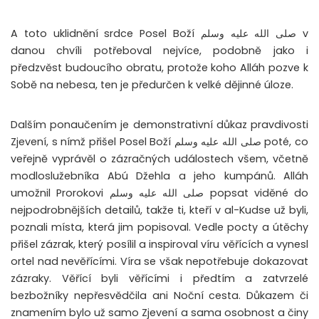
A toto uklidnění srdce Posel Boží صلى الله عليه وسلم v
danou chvíli potřeboval nejvíce, podobně jako i
předzvěst budoucího obratu, protože koho Alláh pozve k
Sobě na nebesa, ten je předurčen k velké dějinné úloze.
Dalším ponaučením je demonstrativní důkaz pravdivosti
Zjevení, s nímž přišel Posel Boží صلى الله عليه وسلم poté, co
veřejně vyprávěl o zázračných událostech všem, včetně
modloslužebníka Abú Džehla a jeho kumpánů. Alláh
umožnil Prorokovi صلى الله عليه وسلم popsat viděné do
nejpodrobnějších detailů, takže ti, kteří v al-Kudse už byli,
poznali místa, která jim popisoval. Vedle pocty a útěchy
přišel zázrak, který posílil a inspiroval víru věřících a vynesl
ortel nad nevěřícími. Víra se však nepotřebuje dokazovat
zázraky. Věřící byli věřícími i předtím a zatvrzelé
bezbožníky nepřesvědčila ani Noční cesta. Důkazem či
znamením bylo už samo Zjevení a sama osobnost a činy