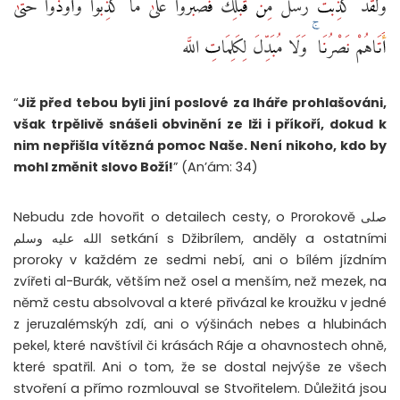
وَلَقَدْ كُذِّبَتْ رُسُلٌ مِّن قَبْلِكَ فَصَبَرُوا عَلَىٰ مَا كُذِّبُوا وَأُوذُوا حَتَّىٰ
أَتَاهُمْ نَصْرُنَا ۚ وَلَا مُبَدِّلَ لِكَلِمَاتِ اللَّه
“
Již před tebou byli jiní poslové za lháře prohlašováni,
však trpělivě snášeli obvinění ze lži i příkoří, dokud k
nim nepřišla vítězná pomoc Naše. Není nikoho, kdo by
mohl změnit slovo Boží!
” (An’ám: 34)
Nebudu zde hovořit o detailech cesty, o Prorokově صلى
الله عليه وسلم setkání s Džibrílem, anděly a ostatními
proroky v každém ze sedmi nebí, ani o bílém jízdním
zvířeti al-Burák, větším než osel a menším, než mezek, na
němž cestu absolvoval a které přivázal ke kroužku v jedné
z jeruzalémskýh zdí, ani o výšinách nebes a hlubinách
pekel, které navštívil či krásách Ráje a ohavnostech ohně,
které spatřil. Ani o tom, že se dostal nejvýše ze všech
stvoření a přímo rozmlouval se Stvořitelem. Důležitá jsou