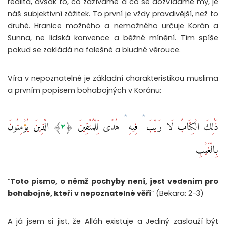
realita, avšak to, co zažíváme a co se dozvídáme my, je
náš subjektivní zážitek. To první je vždy pravdivější, než to
druhé. Hranice možného a nemožného určuje Korán a
Sunna, ne lidská konvence a běžné mínění. Tím spíše
pokud se zakládá na falešné a bludné věrouce.
Víra v nepoznatelné je základní charakteristikou muslima
a prvním popisem bohabojných v Koránu:
ذَٰلِكَ الْكِتَابُ لَا رَيْبَ ۛ فِيهِ ۛ هُدًى لِّلْمُتَّقِينَ ‎﴿٢﴾‏ الَّذِينَ يُؤْمِنُونَ
بِالْغَيْبِ
“
Toto písmo, o němž pochyby není, jest vedením pro
bohabojné, kteří v nepoznatelné věří
” (Bekara: 2-3)
A já jsem si jist, že Alláh existuje a Jediný zaslouží být