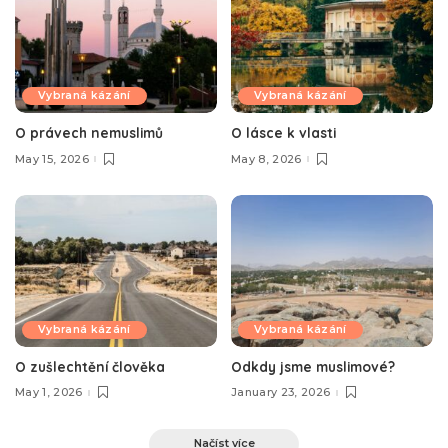
Vybraná kázání
Vybraná kázání
O právech nemuslimů
O lásce k vlasti
May 15, 2026
May 8, 2026
Vybraná kázání
Vybraná kázání
O zušlechtění člověka
Odkdy jsme muslimové?
May 1, 2026
January 23, 2026
Načíst více