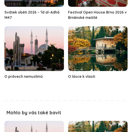
Svátek oběti 2026 – ‘Íd al-Adhá
Festival Open House Brno 2026 v
1447
Brněnské mešitě
O právech nemuslimů
O lásce k vlasti
Mohlo by vás také bavit