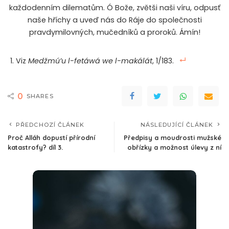
každodenním dilematům. Ó Bože, zvětši naši víru, odpusť
naše hříchy a uveď nás do Ráje do společnosti
pravdymilovných, mučedníků a proroků. Ámín!
Viz
Medžmú’u l-fetáwá we l-makálát
, 1/183.
0
SHARES
PŘEDCHOZÍ ČLÁNEK
NÁSLEDUJÍCÍ ČLÁNEK
Proč Alláh dopustí přírodní
Předpisy a moudrosti mužské
katastrofy? díl 3.
obřízky a možnost úlevy z ní