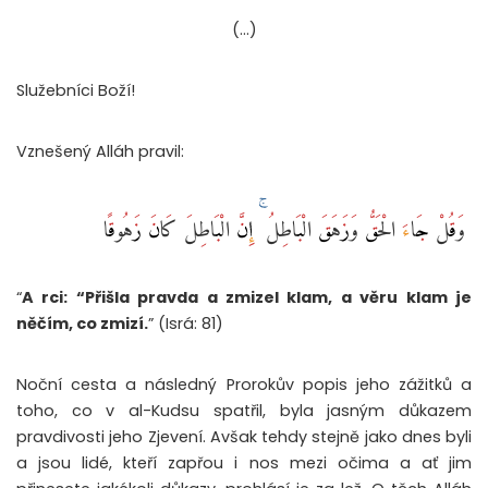
(…)
Služebníci Boží!
Vznešený Alláh pravil:
‏ وَقُلْ جَاءَ الْحَقُّ وَزَهَقَ الْبَاطِلُ ۚ إِنَّ الْبَاطِلَ كَانَ زَهُوقًا
“
A rci: “Přišla pravda a zmizel klam, a věru klam je
něčím, co zmizí.
” (Isrá: 81)
Noční cesta a následný Prorokův popis jeho zážitků a
toho, co v al-Kudsu spatřil, byla jasným důkazem
pravdivosti jeho Zjevení. Avšak tehdy stejně jako dnes byli
a jsou lidé, kteří zapřou i nos mezi očima a ať jim