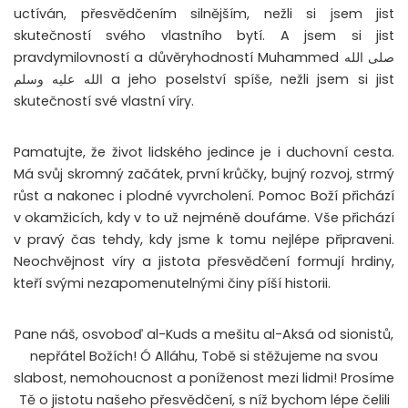
uctíván, přesvědčením silnějším, nežli si jsem jist
skutečností svého vlastního bytí. A jsem si jist
pravdymilovností a důvěryhodností Muhammed صلى الله
الله عليه وسلم a jeho poselství spíše, nežli jsem si jist
skutečností své vlastní víry.
Pamatujte, že život lidského jedince je i duchovní cesta.
Má svůj skromný začátek, první krůčky, bujný rozvoj, strmý
růst a nakonec i plodné vyvrcholení. Pomoc Boží přichází
v okamžicích, kdy v to už nejméně doufáme. Vše přichází
v pravý čas tehdy, kdy jsme k tomu nejlépe připraveni.
Neochvějnost víry a jistota přesvědčení formují hrdiny,
kteří svými nezapomenutelnými činy píší historii.
Pane náš, osvoboď al-Kuds a mešitu al-Aksá od sionistů,
nepřátel Božích! Ó Alláhu, Tobě si stěžujeme na svou
slabost, nemohoucnost a poníženost mezi lidmi! Prosíme
Tě o jistotu našeho přesvědčení, s níž bychom lépe čelili