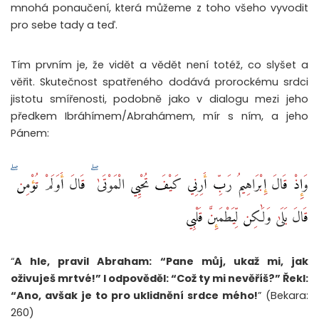
mnohá ponaučení, která můžeme z toho všeho vyvodit
pro sebe tady a teď.
Tím prvním je, že vidět a vědět není totéž, co slyšet a
věřit. Skutečnost spatřeného dodává prorockému srdci
jistotu smířenosti, podobně jako v dialogu mezi jeho
předkem Ibráhímem/Abrahámem, mír s ním, a jeho
Pánem:
وَإِذْ قَالَ إِبْرَاهِيمُ رَبِّ أَرِنِي كَيْفَ تُحْيِي الْمَوْتَىٰ ۖ قَالَ أَوَلَمْ تُؤْمِن ۖ
قَالَ بَلَىٰ وَلَٰكِن لِّيَطْمَئِنَّ قَلْبِي
“
A hle, pravil Abraham: “Pane můj, ukaž mi, jak
oživuješ mrtvé!” I odpověděl: “Což ty mi nevěříš?” Řekl:
“Ano, avšak je to pro uklidnění srdce mého!
” (Bekara:
260)