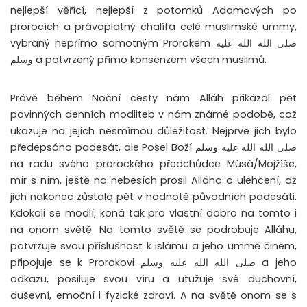
nejlepší věřící, nejlepší z potomků Adamových po
prorocích a právoplatný chalífa celé muslimské ummy,
vybraný nepřímo samotným Prorokem صلى الله الله عليه
وسلم a potvrzený přímo konsenzem všech muslimů.
Právě během Noční cesty nám Alláh přikázal pět
povinných denních modliteb v nám známé podobě, což
ukazuje na jejich nesmírnou důležitost. Nejprve jich bylo
předepsáno padesát, ale Posel Boží صلى الله الله عليه وسلم
na radu svého prorockého předchůdce Músá/Mojžíše,
mír s ním, ještě na nebesích prosil Alláha o ulehčení, až
jich nakonec zůstalo pět v hodnotě původních padesáti.
Kdokoli se modlí, koná tak pro vlastní dobro na tomto i
na onom světě. Na tomto světě se podrobuje Alláhu,
potvrzuje svou příslušnost k islámu a jeho ummě činem,
připojuje se k Prorokovi صلى الله الله عليه وسلم a jeho
odkazu, posiluje svou víru a utužuje své duchovní,
duševní, emoční i fyzické zdraví. A na světě onom se s