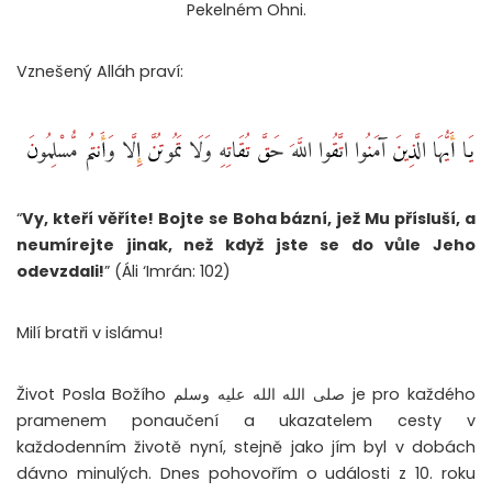
Pekelném Ohni.
Vznešený Alláh praví:
يَا أَيُّهَا الَّذِينَ آمَنُوا اتَّقُوا اللَّهَ حَقَّ تُقَاتِهِ وَلَا تَمُوتُنَّ إِلَّا وَأَنتُم مُّسْلِمُونَ
“
Vy, kteří věříte! Bojte se Boha bázní, jež Mu přísluší, a
neumírejte jinak, než když jste se do vůle Jeho
odevzdali!
” (Áli ‘Imrán: 102)
Milí bratři v islámu!
Život Posla Božího صلى الله الله عليه وسلم je pro každého
pramenem ponaučení a ukazatelem cesty v
každodenním životě nyní, stejně jako jím byl v dobách
dávno minulých. Dnes pohovořím o události z 10. roku