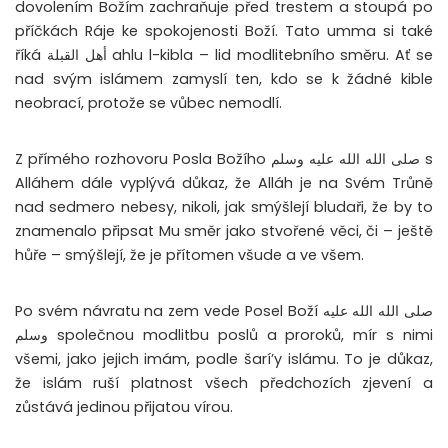
dovolením Božím zachraňuje před trestem a stoupá po
příčkách Ráje ke spokojenosti Boží. Tato umma si také
říká أهل القبلة ahlu l-kibla – lid modlitebního směru. Ať se
nad svým islámem zamyslí ten, kdo se k žádné kible
neobrací, protože se vůbec nemodlí.
Z přímého rozhovoru Posla Božího صلى الله الله عليه وسلم s
Alláhem dále vyplývá důkaz, že Alláh je na Svém Trůně
nad sedmero nebesy, nikoli, jak smýšlejí bludaři, že by to
znamenalo připsat Mu směr jako stvořené věci, či – ještě
hůře – smýšlejí, že je přítomen všude a ve všem.
Po svém návratu na zem vede Posel Boží صلى الله الله عليه
وسلم společnou modlitbu poslů a proroků, mír s nimi
všemi, jako jejich imám, podle šarí’y islámu. To je důkaz,
že islám ruší platnost všech předchozích zjevení a
zůstává jedinou přijatou vírou.