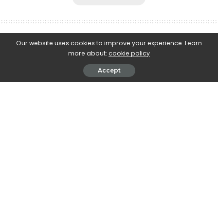
e-Islám
>
Blog
>
Islámská morálka a etiketa
>
Proč Alláh dopustí přírodní katastrofy? díl 3.
Our website uses cookies to improve your experience. Learn
more about:
cookie policy
Islámská morálka a etiketa
Islámská věrouka
Vaše dotazy
Accept
Proč Alláh dopustí přírodní katastrofy?
díl 3.
February 19, 2023