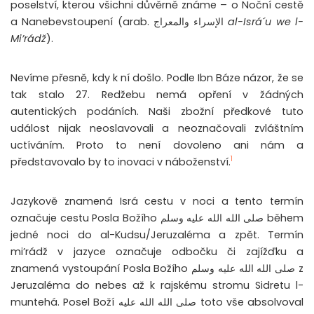
poselství, kterou všichni důvěrně známe – o Noční cestě
a Nanebevstoupení (arab. الإسراء والمعراج
al-Isrá´u we l-
Mi’rádž
).
Nevíme přesně, kdy k ní došlo. Podle Ibn Báze názor, že se
tak stalo 27. Redžebu nemá opření v žádných
autentických podáních. Naši zbožní předkové tuto
událost nijak neoslavovali a neoznačovali zvláštním
uctíváním. Proto to není dovoleno ani nám a
1
představovalo by to inovaci v náboženství.
Jazykově znamená Isrá cestu v noci a tento termín
označuje cestu Posla Božího صلى الله الله عليه وسلم během
jedné noci do al-Kudsu/Jeruzaléma a zpět. Termín
mi’rádž v jazyce označuje odbočku či zajížďku a
znamená vystoupání Posla Božího صلى الله الله عليه وسلم z
Jeruzaléma do nebes až k rajskému stromu Sidretu l-
muntehá. Posel Boží صلى الله الله عليه toto vše absolvoval