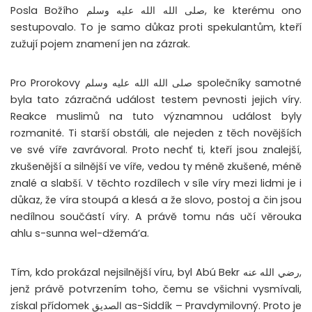
Posla Božího صلى الله الله عليه وسلم, ke kterému ono
sestupovalo. To je samo důkaz proti spekulantům, kteří
zužují pojem znamení jen na zázrak.
Pro Prorokovy صلى الله الله عليه وسلم společníky samotné
byla tato zázračná událost testem pevnosti jejich víry.
Reakce muslimů na tuto významnou událost byly
rozmanité. Ti starší obstáli, ale nejeden z těch novějších
ve své víře zavrávoral. Proto nechť ti, kteří jsou znalejší,
zkušenější a silnější ve víře, vedou ty méně zkušené, méně
znalé a slabší. V těchto rozdílech v síle víry mezi lidmi je i
důkaz, že víra stoupá a klesá a že slovo, postoj a čin jsou
nedílnou součástí víry. A právě tomu nás učí věrouka
ahlu s-sunna wel-džemá’a.
Tím, kdo prokázal nejsilnější víru, byl Abú Bekr رضي الله عنه,
jenž právě potvrzením toho, čemu se všichni vysmívali,
získal přídomek الصديق as-Siddík – Pravdymilovný. Proto je