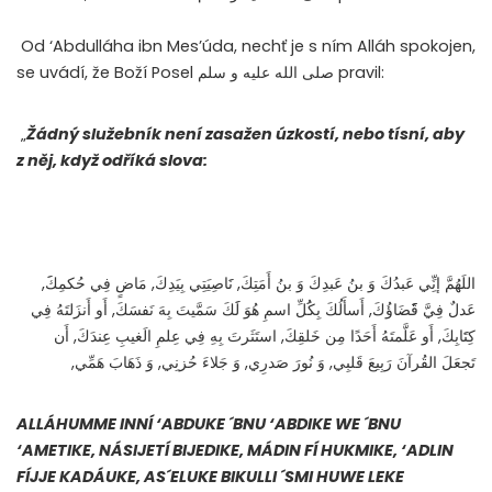
Od ‘Abdulláha ibn Mes’úda, nechť je s ním Alláh spokojen,
se uvádí, že Boží Posel
صلى الله عليه و سلم
pravil:
„
Žádný služebník není zasažen úzkostí, nebo tísní, aby
z něj, když odříká slova:
اللَهُمَّ إنِِّي عَبدُكَ وَ بنُ عَبدِكَ وَ بنُ أَمَتِكَ, نََاصِيَتِي بِيَدِكَ, مَاضٍ فِي حُكمِكََ,
عَدلٌ فِيَّ قََََضَاؤُكَ, أَسأَلُكَ بِكَُلِّ اسمِ هُوَ لََكَ سَمَّيتَ بِهَ نَفسَكَ, أَو أَنزَلتَهُ فِي
كِتََابِكَ, أَو عَلَّمتَهُ أَحَدًا مِن خَلقِكَ, استَثَرتَ بِهِ فِي عِلمِ الَغيبِ عِندَكَ, أَن
تَجعَلَ القُرآنَ رَبِيعَ قَلبِي, وَ نُورَ صَدرِي, وَ جَلاءَ حُزنِي, وَ ذَهَابَ هَمِّي,
ALLÁHUMME INNÍ ‘ABDUKE ´BNU ‘ABDIKE WE ´BNU
‘AMETIKE, NÁSIJETÍ BIJEDIKE, MÁDIN FÍ HUKMIKE, ‘ADLIN
FÍJJE KADÁUKE, AS´ELUKE BIKULLI ´SMI HUWE LEKE