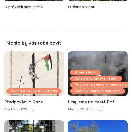
O právech nemuslimů
O lásce k vlasti
Mohlo by vás také bavit
K zamyšlení
Korán a koránské nauky
Reakce, rozhovory, recenze a k
Sunna a nauky o hadísech
Sunna a nauky o hadísech
Předpovědi o Gaze
I my jsme na cestě Boží
April 21, 2025
March 28, 2025