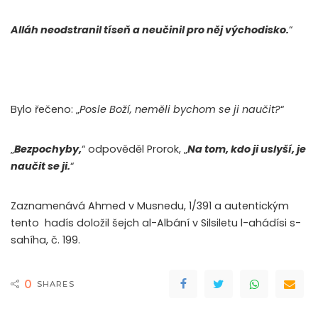
Alláh neodstranil tíseň a neučinil pro něj východisko.
“
Bylo řečeno: „
Posle Boží, neměli bychom se ji naučit?
“
„
Bezpochyby,
“ odpověděl Prorok, „
Na tom, kdo ji uslyší, je
naučit se ji.
“
Zaznamenává Ahmed v Musnedu, 1/391 a autentickým
tento hadís doložil šejch al-Albání v Silsiletu l-ahádísi s-
sahíha, č. 199.
0
SHARES