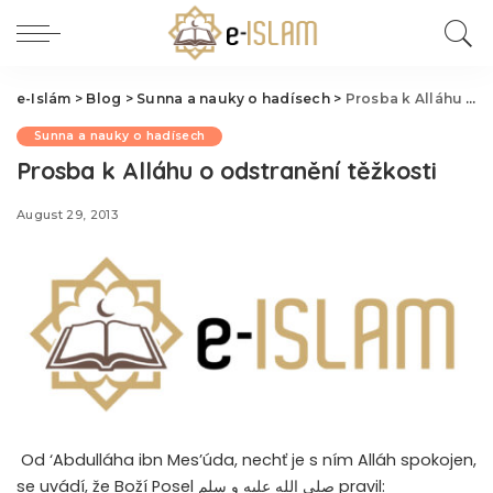
e-Islám
>
Blog
>
Sunna a nauky o hadísech
>
Prosba k Alláhu o odstranění těžkosti
Sunna a nauky o hadísech
Prosba k Alláhu o odstranění těžkosti
August 29, 2013
Od ‘Abdulláha ibn Mes’úda, nechť je s ním Alláh spokojen,
se uvádí, že Boží Posel
صلى الله عليه و سلم
pravil: