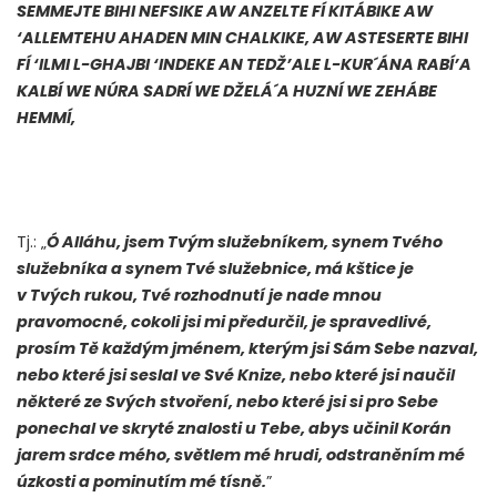
SEMMEJTE BIHI NEFSIKE AW ANZELTE FÍ KITÁBIKE AW
‘ALLEMTEHU AHADEN MIN CHALKIKE, AW ASTESERTE BIHI
FÍ ‘ILMI L-GHAJBI ‘INDEKE AN TEDŽ’ALE L-KUR´ÁNA RABÍ’A
KALBÍ WE NÚRA SADRÍ WE DŽELÁ´A HUZNÍ WE ZEHÁBE
HEMMÍ,
Tj.: „
Ó Alláhu, jsem Tvým služebníkem, synem Tvého
služebníka a synem Tvé služebnice, má kštice je
v Tvých rukou, Tvé rozhodnutí je nade mnou
pravomocné, cokoli jsi mi předurčil, je spravedlivé,
prosím Tě každým jménem, kterým jsi Sám Sebe nazval,
nebo které jsi seslal ve Své Knize, nebo které jsi naučil
některé ze Svých stvoření, nebo které jsi si pro Sebe
ponechal ve skryté znalosti u Tebe, abys učinil Korán
jarem srdce mého, světlem mé hrudi, odstraněním mé
úzkosti a pominutím mé tísně.
”