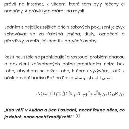
právě na internet, k věcem, které tam byly řečeny či
napsány. A právě tyto mám i na mysli.
Jedním z nejdůležitějších příčin takových pokušení je zvyk
schovávat se za falešná jména, tituly, označení a
přezdívky, zamlžující identitu dotyčné osoby.
Řešit neustále se prohlubující a rostoucí problém chaosu
a pokušení způsobených online prostředím nelze bez
toho, abychom se drželi toho, k čemu vyzývám, totiž k
následování hadísu Božího Posla صلى الله عليه و سلم:
مَنْ كَانَ يُؤْمِنُ بِاللَّهِ وَالْيَوْمِ الآخِرِ فَلْيَقُلْ خَيْرًا أَوْ لِيَصْمُتْ.
„
Kdo věří v Alláha a Den Poslední, nechť řekne něco, co
[1]
je dobré, nebo nechť raději mlčí.
”