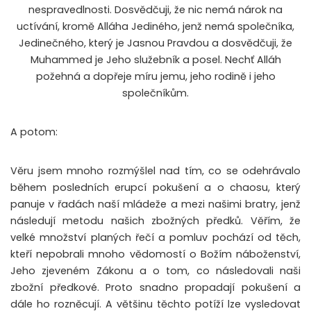
nespravedlnosti. Dosvědčuji, že nic nemá nárok na
uctívání, kromě Alláha Jediného, jenž nemá společníka,
Jedinečného, který je Jasnou Pravdou a dosvědčuji, že
Muhammed je Jeho služebník a posel. Nechť Alláh
požehná a dopřeje míru jemu, jeho rodině i jeho
společníkům.
A potom:
Věru jsem mnoho rozmýšlel nad tím, co se odehrávalo
během posledních erupcí pokušení a o chaosu, který
panuje v řadách naší mládeže a mezi našimi bratry, jenž
následují metodu našich zbožných předků. Věřím, že
velké množství planých řečí a pomluv pochází od těch,
kteří nepobrali mnoho vědomostí o Božím náboženství,
Jeho zjeveném Zákonu a o tom, co následovali naši
zbožní předkové. Proto snadno propadají pokušení a
dále ho rozněcují. A většinu těchto potíží lze vysledovat