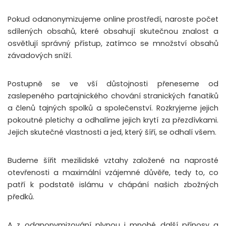
Pokud odanonymizujeme online prostředí, naroste počet
sdílených obsahů, které obsahují skutečnou znalost a
osvětlují správný přístup, zatímco se množství obsahů
závadových sníží.
Postupně se ve vší důstojnosti přeneseme od
zaslepeného partajnického chování stranických fanatiků
a členů tajných spolků a společenství. Rozkryjeme jejich
pokoutné pletichy a odhalíme jejich krytí za přezdívkami.
Jejich skutečné vlastnosti a jed, který šíří, se odhalí všem.
Budeme šířit mezilidské vztahy založené na naprosté
otevřenosti a maximální vzájemné důvěře, tedy to, co
patří k podstatě islámu v chápání našich zbožných
předků.
A z odanonymizování plynou i mnohé další přínosy a