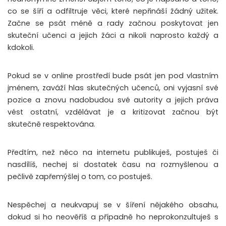
co se šíří a odfiltruje věci, které nepřináší žádný užitek.
Začne se psát méně a rady začnou poskytovat jen
skuteční učenci a jejich žáci a nikoli naprosto každý a
kdokoli.
Pokud se v online prostředí bude psát jen pod vlastním
jménem, zaváží hlas skutečných učenců, oni vyjasní své
pozice a znovu nadobudou své autority a jejich práva
vést ostatní, vzdělávat je a kritizovat začnou být
skutečně respektována.
Předtím, než něco na internetu publikuješ, postuješ či
nasdílíš, nechej si dostatek času na rozmyšlenou a
pečlivě zapřemýšlej o tom, co postuješ.
Nespěchej a neukvapuj se v šíření nějakého obsahu,
dokud si ho neověříš a případně ho neprokonzultuješ s