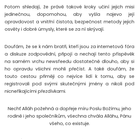
Potom shledají, že právě takové kroky učiní jejich misi
jedinečnou, dopomohou, aby vyšla najevo její
opravdovost a vnitřní čistota, bezpečnost metody jejich
osvěty i dobré úmysly, které se za ní skrývají.
Doufám, že se k nám bratři, kteří jsou za internetová fóra
a diskuze zodpovědní, připojí a nechají tento příspěvěk
na samém vrchu newsfeedu dostatečně dlouho, aby si
ho opravdu všichni mohli přečíst. A také doufám, že
touto cestou přiměji co nejvíce lidí k tomu, aby se
registrovali pod svými skutečnými jmény a nikoli pod
nicneříkajícími přezdívkami.
Nechť Alláh požehná a dopřeje míru Poslu Božímu, jeho
rodině i jeho společníkům, všechna chvála Alláhu, Pánu
všeho, co existuje.