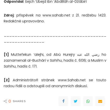
Odpovídal
: šejch ‘Ubejd ibn ‘Abdilláh al-Džábirí
Zdroj
: příspěvek na www.sahab.net z 21. redžebu 1423.
Redakčně upravováno.
______________________________________
_______________
[1]
Muttefekun ‘alejhi, od Abú Hurejry رضي الله عنه ho
zaznamenali al-Buchárí v
Sahíhu
, hadís č. 6136; a Muslim v
Sahíhu
, hadís č. 171.
[2]
Administrátoři stránek www.Sahab.net se touto
radou řídili a odstoupili od anonymních diskusí.
0
SHARES