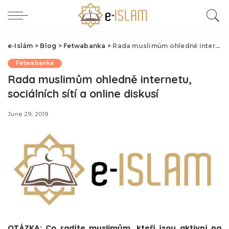
e-Islám
>
Blog
>
Fetwabanka
>
Rada muslimům ohledně internetu, sociálních sítí a online diskusí
Fetwabanka
Rada muslimům ohledně internetu,
sociálních sítí a online diskusí
June 29, 2019
OTÁZKA
: Co radíte muslimům, kteří jsou aktivní na