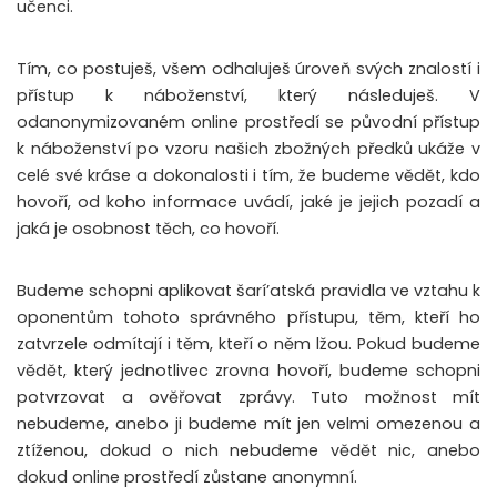
učenci.
Tím, co postuješ, všem odhaluješ úroveň svých znalostí i
přístup k náboženství, který následuješ. V
odanonymizovaném online prostředí se původní přístup
k náboženství po vzoru našich zbožných předků ukáže v
celé své kráse a dokonalosti i tím, že budeme vědět, kdo
hovoří, od koho informace uvádí, jaké je jejich pozadí a
jaká je osobnost těch, co hovoří.
Budeme schopni aplikovat šarí’atská pravidla ve vztahu k
oponentům tohoto správného přístupu, těm, kteří ho
zatvrzele odmítají i těm, kteří o něm lžou. Pokud budeme
vědět, který jednotlivec zrovna hovoří, budeme schopni
potvrzovat a ověřovat zprávy. Tuto možnost mít
nebudeme, anebo ji budeme mít jen velmi omezenou a
ztíženou, dokud o nich nebudeme vědět nic, anebo
dokud online prostředí zůstane anonymní.