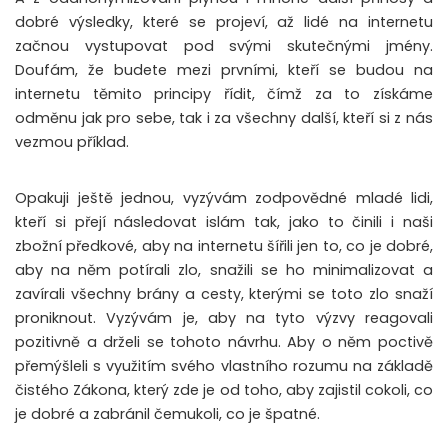
dobré výsledky, které se projeví, až lidé na internetu
začnou vystupovat pod svými skutečnými jmény.
Doufám, že budete mezi prvními, kteří se budou na
internetu těmito principy řídit, čímž za to získáme
odměnu jak pro sebe, tak i za všechny další, kteří si z nás
vezmou příklad.
Opakuji ještě jednou, vyzývám zodpovědné mladé lidi,
kteří si přejí následovat islám tak, jako to činili i naši
zbožní předkové, aby na internetu šířili jen to, co je dobré,
aby na něm potírali zlo, snažili se ho minimalizovat a
zavírali všechny brány a cesty, kterými se toto zlo snaží
proniknout. Vyzývám je, aby na tyto výzvy reagovali
pozitivně a drželi se tohoto návrhu. Aby o něm poctivě
přemýšleli s využitím svého vlastního rozumu na základě
čistého Zákona, který zde je od toho, aby zajistil cokoli, co
je dobré a zabránil čemukoli, co je špatné.