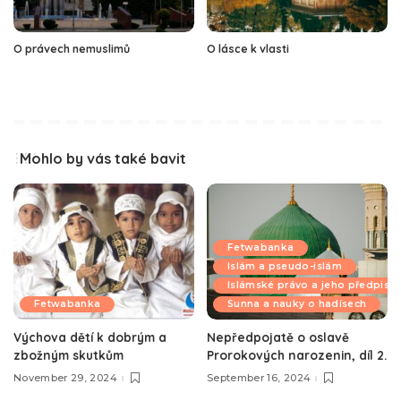
O právech nemuslimů
O lásce k vlasti
Mohlo by vás také bavit
Fetwabanka
Islám a pseudo-islám
Islámské právo a jeho předpisy
Fetwabanka
Sunna a nauky o hadísech
Výchova dětí k dobrým a
Nepředpojatě o oslavě
zbožným skutkům
Prorokových narozenin, díl 2.
November 29, 2024
September 16, 2024