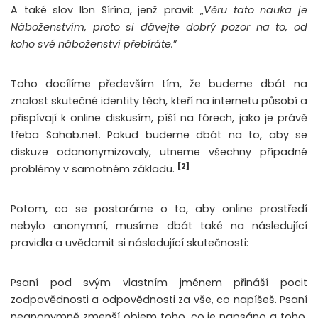
A také slov Ibn Sírína, jenž pravil: „
Věru tato nauka je
Náboženstvím, proto si dávejte dobrý pozor na to, od
koho své náboženství přebíráte.
”
Toho docílíme především tím, že budeme dbát na
znalost skutečné identity těch, kteří na internetu působí a
přispívají k online diskusím, píší na fórech, jako je právě
třeba Sahab.net. Pokud budeme dbát na to, aby se
diskuze odanonymizovaly, utneme všechny případné
[2]
problémy v samotném základu.
Potom, co se postaráme o to, aby online prostředí
nebylo anonymní, musíme dbát také na následující
pravidla a uvědomit si následující skutečnosti:
Psaní pod svým vlastním jménem přináší pocit
zodpovědnosti a odpovědnosti za vše, co napíšeš. Psaní
neanonymně zmenší objem toho, co je napsáno a toho,