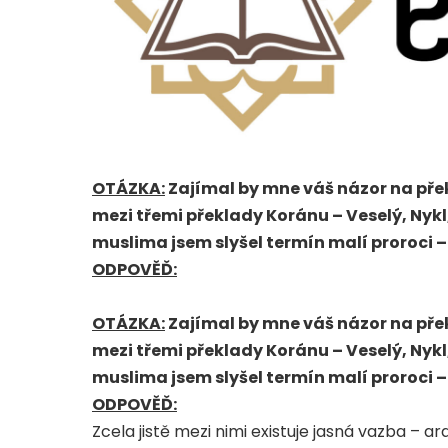
OTÁZKA:
Zajímal by mne váš názor na překl
mezi třemi překlady Koránu – Veselý, Nykl
muslima jsem slyšel termín malí proroci –
ODPOVĚĎ:
OTÁZKA:
Zajímal by mne váš názor na překl
mezi třemi překlady Koránu – Veselý, Nykl
muslima jsem slyšel termín malí proroci –
ODPOVĚĎ:
Zcela jistě mezi nimi existuje jasná vazba – ar