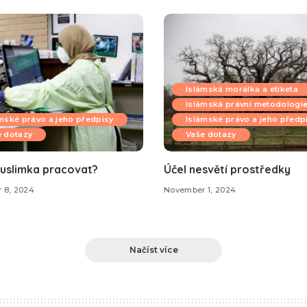
Islámská morálka a etiketa
Islámská právní metodologi
mské právo a jeho předpisy
Islámské právo a jeho předp
e dotazy
Vaše dotazy
uslimka pracovat?
Účel nesvětí prostředky
 8, 2024
November 1, 2024
Načíst více