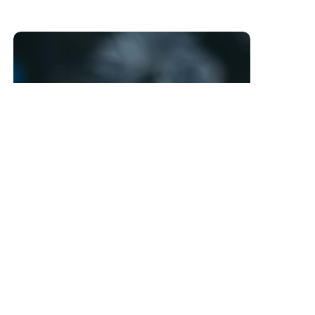
Máš minutu času?
Máš právo vědět. Následující řádky jsou
určeny tobě
Learn More