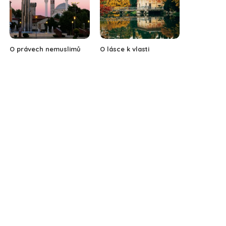
O právech nemuslimů
O lásce k vlasti