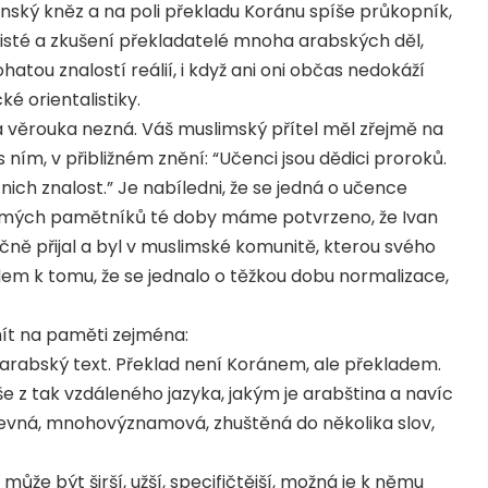
ťanský kněz a na poli překladu Koránu spíše průkopník,
arabisté a zkušení překladatelé mnoha arabských děl,
hatou znalostí reálií, i když ani oni občas nedokáží
é orientalistiky.
á věrouka nezná. Váš muslimský přítel měl zřejmě na
 ním, v přibližném znění: “Učenci jsou dědici proroků.
 nich znalost.” Je nabíledni, že se jedná o učence
římých pamětníků té doby máme potvrzeno, že Ivan
čně přijal a byl v muslimské komunitě, kterou svého
m k tomu, že se jednalo o těžkou dobu normalizace,
ít na paměti zejména:
jen arabský text. Překlad není Koránem, ale překladem.
še z tak vzdáleného jazyka, jakým je arabština a navíc
stevná, mnohovýznamová, zhuštěná do několika slov,
ůže být širší, užší, specifičtější, možná je k němu