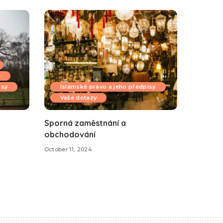
e
isy
Islámské právo a jeho předpisy
Vaše dotazy
Sporná zaměstnání a
obchodování
October 11, 2024