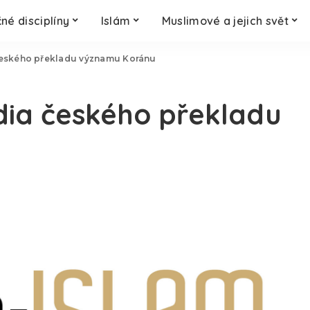
né disciplíny
Islám
Muslimové a jejich svět
českého překladu významu Koránu
dia českého překladu