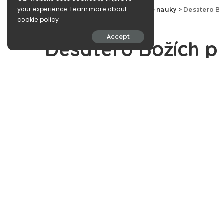
your experience. Learn more about:
e-Islám
>
Blog
>
Korán a koránské nauky
>
Desatero B
cookie policy
Korán a koránské nauky
Accept
Desatero Božích p
April 22, 2011