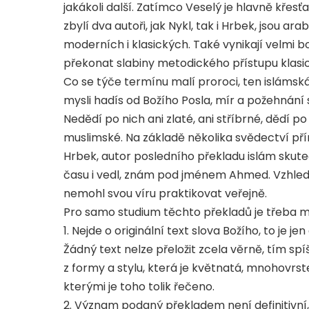
jakákoli další. Zatímco Veselý je hlavně křes
zbylí dva autoři, jak Nykl, tak i Hrbek, jsou 
moderních i klasických. Také vynikají velmi bo
překonat slabiny metodického přístupu klasick
Co se týče termínu malí proroci, ten islámsk
mysli hadís od Božího Posla, mír a požehnání s
Nedědí po nich ani zlaté, ani stříbrné, dědí po
muslimské. Na základě několika svědectví p
Hrbek, autor posledního překladu islám skute
času i vedl, znám pod jménem Ahmed. Vzhlede
nemohl svou víru praktikovat veřejně.
Pro samo studium těchto překladů je třeba m
1. Nejde o originální text slova Božího, to je 
Žádný text nelze přeložit zcela věrně, tím spí
z formy a stylu, která je květnatá, mnohovr
kterými je toho tolik řečeno.
2. Význam podaný překladem není definitivní, m