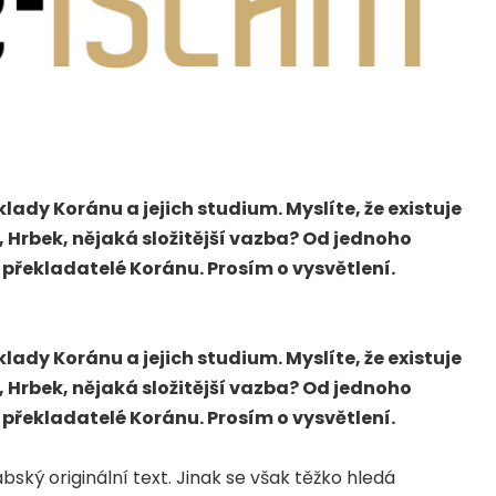
ady Koránu a jejich studium. Myslíte, že existuje
, Hrbek, nějaká složitější vazba? Od jednoho
 překladatelé Koránu. Prosím o vysvětlení.
ady Koránu a jejich studium. Myslíte, že existuje
, Hrbek, nějaká složitější vazba? Od jednoho
 překladatelé Koránu. Prosím o vysvětlení.
abský originální text. Jinak se však těžko hledá