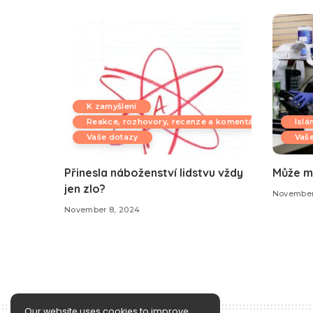
K zamyšlení
Reakce, rozhovory, recenze a komentáře
Islá
Vaše dotazy
Vaš
Přinesla náboženství lidstvu vždy
Může m
jen zlo?
November
November 8, 2024
Our website uses cookies to improve