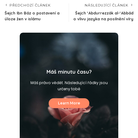
PŘEDCHOZÍ ČLÁNEK
NÁSLEDUJÍCÍ ČLÁNEK
Šejch Ibn Báz o postavení a
Šejch ‘Abdurrezzák al-‘Abbád
úloze žen v islámu
o vlivu jazyka na posilnění víry
Máš minutu času?
Máš právo vědět. Následující řádky jsou
určeny tobě
Learn More