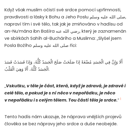
Když však muslim očistí své srdce pomocí upřímnosti,
pravdivosti a lásky k Bohu a Jeho Poslu صلى الله عليه وسلم,
napraví tím i své tělo, tak jak je zmiňováno v hadísu od
an-Nu’mána ibn Bašíra رضي الله عنه, který je zaznamenán
ve sbírkách Sahíh al-Buchárího a Muslima: „Slyšel jsem
Posla Božího صلى الله عليه وسلم říci:
أَلَا وَإِنَّ فِي الْجَسَدِ مُضْغَةً إذَا صَلَحَتْ صَلَحَ الْجَسَدُ كُلُّهُ، وَإذَا فَسَدَتْ فَسَدَ
الْجَسَدُ كُلُّهُ، أَلَا وَهِيَ الْقَلْبُ.
„
Vskutku, v těle je část, která, když je zdravá, je zdravé i
celé tělo, a pokud je s ní něco v nepořádku, je něco
1
v nepořádku i s celým tělem. Tou částí těla je srdce.
“
Tento hadís nám ukazuje, že náprava vnějších projevů
člověka se bez nápravy jeho srdce a duše neobejde.