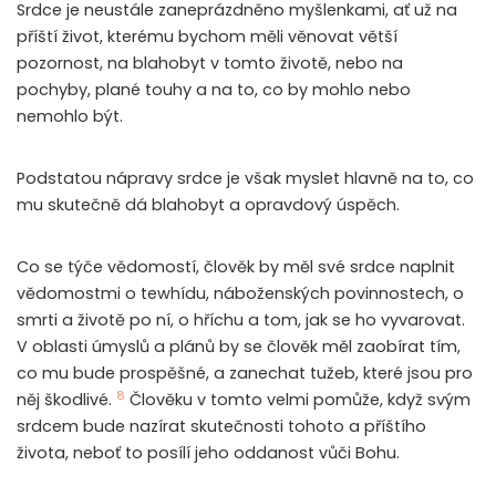
Srdce je neustále zaneprázdněno myšlenkami, ať už na
příští život, kterému bychom měli věnovat větší
pozornost, na blahobyt v tomto životě, nebo na
pochyby, plané touhy a na to, co by mohlo nebo
nemohlo být.
Podstatou nápravy srdce je však myslet hlavně na to, co
mu skutečně dá blahobyt a opravdový úspěch.
Co se týče vědomostí, člověk by měl své srdce naplnit
vědomostmi o tewhídu, náboženských povinnostech, o
smrti a životě po ní, o hříchu a tom, jak se ho vyvarovat.
V oblasti úmyslů a plánů by se člověk měl zaobírat tím,
co mu bude prospěšné, a zanechat tužeb, které jsou pro
8
něj škodlivé.
Člověku v tomto velmi pomůže, když svým
srdcem bude nazírat skutečnosti tohoto a příštího
života, neboť to posílí jeho oddanost vůči Bohu.