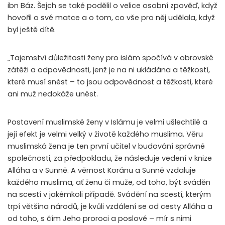
ibn Báz. Šejch se také podělil o velice osobní zpověď, když
hovořil o své matce a o tom, co vše pro něj udělala, když
byl ještě dítě.
„Tajemství důležitosti ženy pro islám spočívá v obrovské
zátěži a odpovědnosti, jenž je na ni ukládána a těžkostí,
které musí snést – to jsou odpovědnost a těžkosti, které
ani muž nedokáže unést.
Postavení muslimské ženy v Islámu je velmi ušlechtilé a
její efekt je velmi velký v životě každého muslima. Věru
muslimská žena je ten první učitel v budování správné
společnosti, za předpokladu, že následuje vedení v knize
Alláha a v Sunně. A věrnost Koránu a Sunně vzdaluje
každého muslima, ať ženu či muže, od toho, být sváděn
na scestí v jakémkoli případě. Svádění na scestí, kterým
trpí většina národů, je kvůli vzdálení se od cesty Alláha a
od toho, s čím Jeho proroci a poslové – mír s nimi