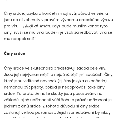
Činy srdce, jazyka a končetin mají svůj původ ve víře, a
jsou do ní zahrnuty v pravém významu arabského výrazu
pro víru – الإيمان
al-
ímán
. Když bude muslim konat tyto
činy, zvýší se mu víra, bude-li je však zanedbávat, víra se
mu naopak sníží.
Činy srdce
Činy srdce ve skutečnosti představují základ celé víry.
Jsou její nejvýznamnější a nejdůležitější její součástí. Činy,
které jsou viditelné navenek (tj. činy jazyka a končetin)
nemohou být přijaty, pokud je nedoprovází také činy
srdce. To proto, že naše skutky jsou posuzovány na
základě jejich upřímnosti vůči Bohu a právě upřímnost je
jedním z činů srdce. Z tohoto důvodu si činy srdce
zasluhují velikou pozornost. Jejich zanedbávání by nikdy