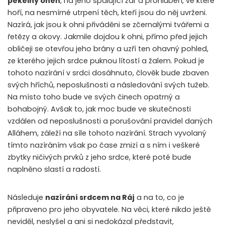
pekelný oheň
, na jeho spalující žár a prohlubeň, ve které
hoří, na nesmírné utrpení těch, kteří jsou do něj uvrženi.
Nazírá, jak jsou k ohni přiváděni se zčernalými tvářemi a
řetězy a okovy. Jakmile dojdou k ohni, přímo před jejich
obličeji se otevřou jeho brány a uzří ten ohavný pohled,
ze kterého jejich srdce puknou lítostí a žalem. Pokud je
tohoto nazírání v srdci dosáhnuto, člověk bude zbaven
svých hříchů, neposlušnosti a následování svých tužeb.
Na místo toho bude ve svých činech opatrný a
bohabojný. Avšak to, jak moc bude ve skutečnosti
vzdálen od neposlušnosti a porušování pravidel daných
Alláhem, záleží na síle tohoto nazírání. Strach vyvolaný
tímto nazíráním však po čase zmizí a s ním i veškeré
zbytky ničivých prvků z jeho srdce, které poté bude
naplněno slastí a radostí.
Následuje
nazírání srdcem na Ráj
a na to, co je
připraveno pro jeho obyvatele. Na věci, které nikdo ještě
neviděl, neslyšel a ani si nedokázal představit,