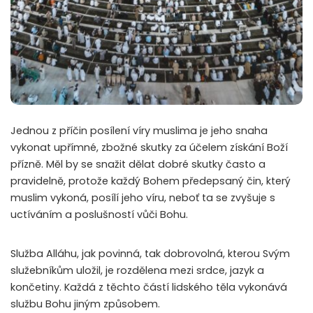
Jednou z příčin posílení víry muslima je jeho snaha
vykonat upřímné, zbožné skutky za účelem získání Boží
přízně. Měl by se snažit dělat dobré skutky často a
pravidelně, protože každý Bohem předepsaný čin, který
muslim vykoná, posílí jeho víru, neboť ta se zvyšuje s
uctíváním a poslušností vůči Bohu.
Služba Alláhu, jak povinná, tak dobrovolná, kterou Svým
služebníkům uložil, je rozdělena mezi srdce, jazyk a
končetiny. Každá z těchto částí lidského těla vykonává
službu Bohu jiným způsobem.