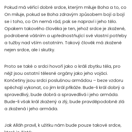
Pokud má věřící dobré srdce, kterým miluje Boha a to, co
On miluje, pokud se Boha zdravým způsobem bojí a bojí
se i toho, co On nemá rád, pak se napraví i jeho tělo.
Opakem takového člověka je ten, jehož srdce je zkažené,
podrobené vášním a upřednostňující své vlastní potřeby
a tužby nad vším ostatním. Takový člověk má zkažené
nejen srdce, ale i skutky.
Proto se také o srdci hovoří jako o králi zbytku těla, pro
nějž jsou ostatní tělesné orgány jako jeho vojáci.
Končetiny jsou srdci poslušnou armádou – beze vzdoru
spěchají vykonat, co jim král přikáže. Bude-li král dobrý a
spravedlivý, bude dobrá a spravedlivá i jeho armáda.
Bude-li však král zkažený a zlý, bude pravděpodobně zlá
a zkažená i jeho armáda.
Jak Alláh pravil, k užitku nám bude pouze takové srdce,