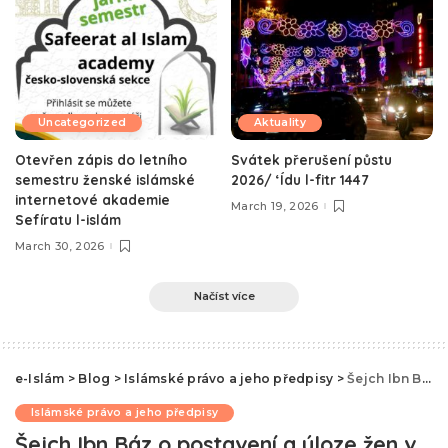
Uncategorized
Aktuality
Otevřen zápis do letního
Svátek přerušení půstu
semestru ženské islámské
2026/ ‘Ídu l-fitr 1447
internetové akademie
March 19, 2026
Sefíratu l-islám
March 30, 2026
Načíst více
e-Islám
>
Blog
>
Islámské právo a jeho předpisy
>
Šejch Ibn Báz o postavení a úloze žen v islámu
Islámské právo a jeho předpisy
Šejch Ibn Báz o postavení a úloze žen v