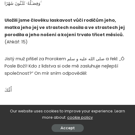
وَفِصَـٰلُهُۥ ثَلَـٰثُونَ شَهْرًا ۚ
Uložili jsme člověku laskavost vůči rodičům jeho,
matka jeho jej ve strastech nosila a ve strastech jej
porodila a jeho nošení a kojení trvalo třicet měsíců.
(Ahkáf: 15)
Jistý muž přišel za Prorokem صلى الله عليه و سلم a řekl: „Ó
Posle Boží! Kdo z lidstva si ode mě zasluhuje nejlepší
společnost?“ On mír sním odpověděl:
أُمُّكَ
„
Tvoje matka.
“
Our website uses cookies to improve your experience. Learn
more about:
cookie policy
Muž se zeptal: „A kdo poté?“
Accept