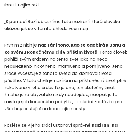
Ibnu l-Kajjim řekl:
„S pomocí Boží objasníme tato nazírání, která člověku
ukážou jak se v tomto ohledu věci mají:
Prvním z nich je
nazírání toho, kdo se odebírá k Bohu a
ke svému konečnému cíli v příštím životě.
Tento člověk
pohlíží svým srdcem na tento svět jako na něco
nedůležitého, nicotného, marnivého a pomíjivého. Jeho
srdce vycestuje z tohoto světa do domova života
příštího. V tuto chvíli je nazírání na příští, věčný život plně
zakotveno v jeho srdci. To je ono, ten skutečný život.
Z něho jeho obyvatelé nikdy neodejdou, naopak je to
místo jejich konečného příbytku, poslední zastávka pro
všechny cestující na konci jejich cesty.
Posléze se v jeho srdci ustanoví správné
nazírání na