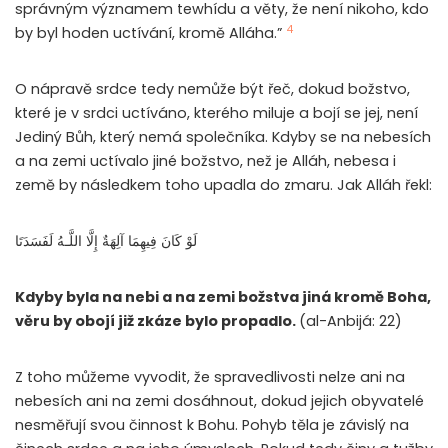
správným významem tewhídu a věty, že není nikoho, kdo
4
by byl hoden uctívání, kromě Alláha.”
O nápravě srdce tedy nemůže být řeč, dokud božstvo,
které je v srdci uctíváno, kterého miluje a bojí se jej, není
Jediný Bůh, který nemá společníka. Kdyby se na nebesích
a na zemi uctívalo jiné božstvo, než je Alláh, nebesa i
země by následkem toho upadla do zmaru. Jak Alláh řekl:
لَوْ كَانَ فِيهِمَا آلِهَةٌ إِلَّا اللَّـهُ لَفَسَدَتَا
Kdyby byla na nebi a na zemi božstva jiná kromě Boha,
věru by obojí již zkáze bylo propadlo.
(al-Anbijá: 22)
Z toho můžeme vyvodit, že spravedlivosti nelze ani na
nebesích ani na zemi dosáhnout, dokud jejich obyvatelé
nesměřují svou činnost k Bohu. Pohyb těla je závislý na