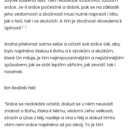
zbytek lidského těla. Tělo nedokáže vzdorovat tužbám
srdce. Je-li srdce počestné a dobré, pak se na základě
jeho vědomostí a zbožnosti musí nutně napravit i tělo,
jak v řeči, tak i ve skutcích. A tím je zbožnost dovedena k
3
úplnosti.”
Snaha překonat sama sebe a očistit své srdce tak, aby
bylo naplněno láskou k Bohu a k výrokům a skutkům,
které On miluje, je tím nejimpozantnějším a nejúčinnějším
způsobem, jak se stát lepším věřícím, jak zevnitř, tak i
navenek.
Ibn Redžeb řekl:
“Srdce se nedokáže očistit, dokud se v něm neusadí
znalost o Bohu, láska k Němu, vědomí Jeho velikosti,
strach a úžas z Něj, naděje a víra v Něj a dokud tímto
vším není srdce naplněno až po okraj. To je tím