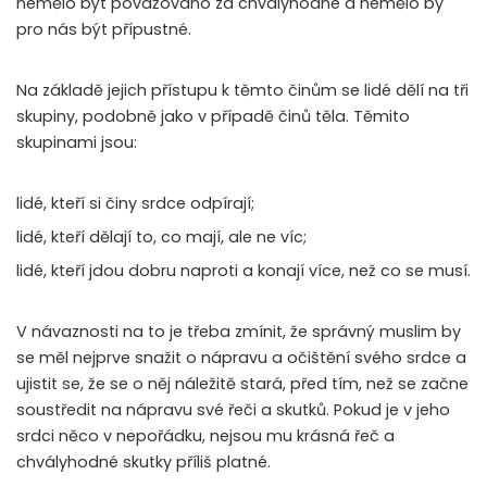
nemělo být považováno za chvályhodné a nemělo by
pro nás být přípustné.
Na základě jejich přístupu k těmto činům se lidé dělí na tři
skupiny, podobně jako v případě činů těla. Těmito
skupinami jsou:
lidé, kteří si činy srdce odpírají;
lidé, kteří dělají to, co mají, ale ne víc;
lidé, kteří jdou dobru naproti a konají více, než co se musí.
V návaznosti na to je třeba zmínit, že správný muslim by
se měl nejprve snažit o nápravu a očištění svého srdce a
ujistit se, že se o něj náležitě stará, před tím, než se začne
soustředit na nápravu své řeči a skutků. Pokud je v jeho
srdci něco v nepořádku, nejsou mu krásná řeč a
chvályhodné skutky příliš platné.