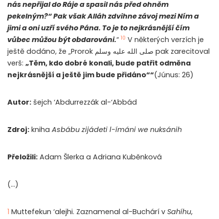
nás nepřijal do Ráje a spasil nás před ohněm
pekelným?“ Pak však Alláh zdvihne závoj mezi Ním a
jimi a oni uzří svého Pána. To je to nejkrásnější čím
10
vůbec můžou být obdarováni.
“
V některých verzích je
ještě dodáno, že „Prorok صلى الله عليه وسلم pak zarecitoval
verš:
„Těm, kdo dobré konali, bude patřit odměna
nejkrásnější a ještě jim bude přidáno““
(Júnus: 26)
Autor:
šejch ‘Abdurrezzák al-‘Abbád
Zdroj:
kniha
Asbábu zijádeti l-ímáni we nuksánih
Přeložili:
Adam Šlerka a Adriana Kuběnková
(…)
1
Muttefekun ‘alejhi. Zaznamenal al-Buchárí v
Sahíhu
,