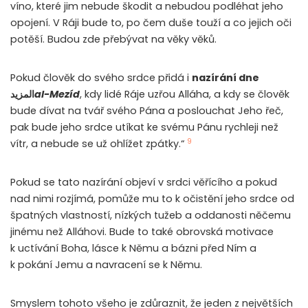
víno, které jim nebude škodit a nebudou podléhat jeho
opojení. V Ráji bude to, po čem duše touží a co jejich oči
potěší. Budou zde přebývat na věky věků.
Pokud člověk do svého srdce přidá i
nazírání dne
المزيد
al-Mezíd
, kdy lidé Ráje uzřou Alláha, a kdy se člověk
bude dívat na tvář svého Pána a poslouchat Jeho řeč,
pak bude jeho srdce utíkat ke svému Pánu rychleji než
9
vítr, a nebude se už ohlížet zpátky.“
Pokud se tato nazírání objeví v srdci věřícího a pokud
nad nimi rozjímá, pomůže mu to k očistění jeho srdce od
špatných vlastností, nízkých tužeb a oddanosti něčemu
jinému než Alláhovi. Bude to také obrovská motivace
k uctívání Boha, lásce k Němu a bázni před Ním a
k pokání Jemu a navracení se k Němu.
Smyslem tohoto všeho je zdůraznit, že jeden z největších