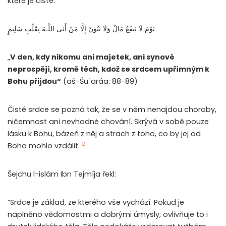
které je čisté:
يَوْمَ لَا يَنفَعُ مَالٌ وَلَا بَنُونَ إِلَّا مَنْ أَتَى اللَّـهَ بِقَلْبٍ سَلِيمٍ
„
V den, kdy nikomu ani majetek, ani synové
neprospějí, kromě těch, kdož se srdcem upřímným k
Bohu přijdou“
(aš-Šu´aráa: 88-89)
Čisté srdce se pozná tak, že se v něm nenajdou choroby,
ničemnost ani nevhodné chování. Skrývá v sobě pouze
lásku k Bohu, bázeň z něj a strach z toho, co by jej od
2
Boha mohlo vzdálit.
Šejchu l-islám Ibn Tejmíja řekl:
“Srdce je základ, ze kterého vše vychází. Pokud je
naplněno vědomostmi a dobrými úmysly, ovlivňuje to i