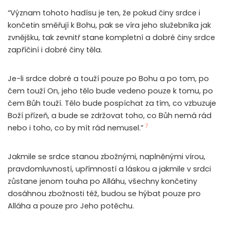
“Význam tohoto hadísu je ten, že pokud činy srdce i
končetin směřují k Bohu, pak se víra jeho služebníka jak
zvnějšku, tak zevnitř stane kompletní a dobré činy srdce
zapříčiní i dobré činy těla.
Je-li srdce dobré a touží pouze po Bohu a po tom, po
čem touží On, jeho tělo bude vedeno pouze k tomu, po
čem Bůh touží. Tělo bude pospíchat za tím, co vzbuzuje
Boží přízeň, a bude se zdržovat toho, co Bůh nemá rád
7
nebo i toho, co by mít rád nemusel.”
Jakmile se srdce stanou zbožnými, naplněnými vírou,
pravdomluvností, upřímností a láskou a jakmile v srdci
zůstane jenom touha po Alláhu, všechny končetiny
dosáhnou zbožnosti též, budou se hýbat pouze pro
Alláha a pouze pro Jeho potěchu.