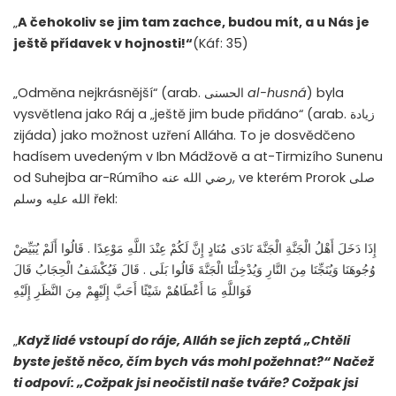
„
A čehokoliv se jim tam zachce, budou mít, a u Nás je
ještě přídavek v hojnosti!“
(Káf: 35)
„Odměna nejkrásnější“ (arab. الحسنى
al-
h
usná
) byla
vysvětlena jako Ráj a „ještě jim bude přidáno“ (arab. زيادة
zijáda) jako možnost uzření Alláha. To je dosvědčeno
hadísem uvedeným v Ibn Mádžově a at-Tirmizího Sunenu
od Suhejba ar-Rúmího رضي الله عنه, ve kterém Prorok صلى
الله عليه وسلم řekl:
إِذَا دَخَلَ أَهْلُ الْجَنَّةِ الْجَنَّةَ نَادَى مُنَادٍ إِنَّ لَكُمْ عِنْدَ اللَّهِ مَوْعِدًا ‏.‏ قَالُوا أَلَمْ يُبَيِّضْ
وُجُوهَنَا وَيُنَجِّنَا مِنَ النَّارِ وَيُدْخِلْنَا الْجَنَّةَ قَالُوا بَلَى ‏.‏ قَالَ فَيُكْشَفُ الْحِجَابُ قَالَ
فَوَاللَّهِ مَا أَعْطَاهُمْ شَيْئًا أَحَبَّ إِلَيْهِمْ مِنَ النَّظَرِ إِلَيْهِ
„
Když lidé vstoupí do ráje, Alláh se jich zeptá „Chtěli
byste ještě něco, čím bych vás mohl požehnat?“ Načež
ti odpoví: „Cožpak jsi neočistil naše tváře? Cožpak jsi