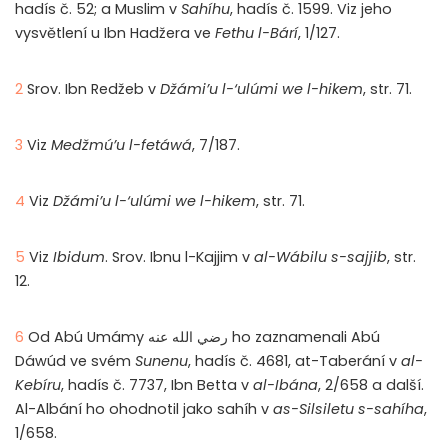
hadís č. 52; a Muslim v
Sahíhu
, hadís č. 1599. Viz jeho
vysvětlení u Ibn Hadžera ve
Fethu l-Bárí
, 1/127.
2
Srov. Ibn Redžeb v
Džámi’u l-‘ulúmi we l-hikem
, str. 71.
3
Viz
Medžmú’u l-fetáwá
, 7/187.
4
Viz
Džámi’u l-‘ulúmi we l-hikem
, str. 71.
5
Viz
Ibidum
. Srov. Ibnu l-Kajjim v
al-Wábilu s-sajjib
, str.
12.
6
Od Abú Umámy رضي الله عنه ho zaznamenali Abú
Dáwúd ve svém
Sunenu
, hadís č. 4681, at-Taberání v
al-
Kebíru
, hadís č. 7737, Ibn Betta v
al-Ibána
, 2/658 a další.
Al-Albání ho ohodnotil jako sahíh v
as-Silsiletu s-sahíha
,
1/658.