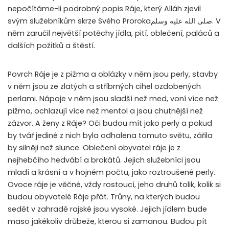
nepočítáme-li podrobný popis Ráje, který Alláh zjevil
svým služebníkům skrze Svého Prorokaصلى الله عليه وسلم. V
něm zaručil největší potěchy jídla, pití, oblečení, paláců a
dalších požitků a štěstí.
Povrch Ráje je z pižma a oblázky v něm jsou perly, stavby
v něm jsou ze zlatých a stříbrných cihel ozdobených
perlami. Nápoje v něm jsou sladší než med, voní více než
pižmo, ochlazují více než mentol a jsou chutnější než
zázvor. A ženy z Ráje? Oči budou mít jako perly a pokud
by tvář jediné z nich byla odhalena tomuto světu, zářila
by silněji než slunce. Oblečení obyvatel ráje je z
nejhebčího hedvábí a brokátů. Jejich služebníci jsou
mladí a krásní a v hojném počtu, jako roztroušené perly.
Ovoce ráje je věčné, vždy rostoucí, jeho druhů tolik, kolik si
budou obyvatelé Ráje přát. Trůny, na kterých budou
sedět v zahradě rajské jsou vysoké. Jejich jídlem bude
maso jakékoliv drůbeže, kterou si zamanou. Budou pít