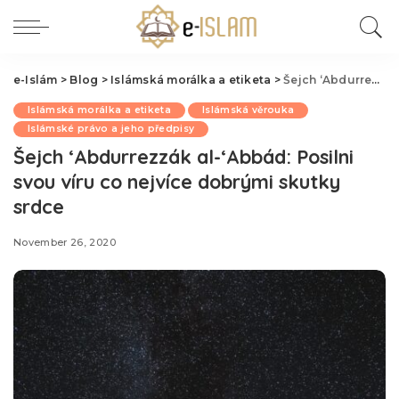
e-Islám
>
Blog
>
Islámská morálka a etiketa
>
Šejch ‘Abdurrezzák al-‘Abbád: Posilni svou víru co nejvíce dobrými skutky srdce
Islámská morálka a etiketa
Islámská věrouka
Islámské právo a jeho předpisy
Šejch ‘Abdurrezzák al-‘Abbád: Posilni
svou víru co nejvíce dobrými skutky
srdce
November 26, 2020