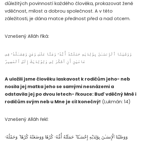
důležitých povinností každého člověka, prokazovat ženě
vděčnost, milost a dobrou společnost. A v této
záležitosti, je dána matce přednost před a nad otcem.
Vznešený Alláh říká:
وَوَصَّيْنَا ٱلْإِنسَـٰنَ بِوَٰلِدَيْهِ حَمَلَتْهُ أُمُّهُۥ وَهْنًا عَلَىٰ وَهْنٍ وَفِصَـٰلُهُۥ فِى
عَامَيْنِ أَنِ ٱشْكُرْ لِى وَلِوَٰلِدَيْكَ إِلَىَّ ٱلْمَصِيرُ
A uložili jsme člověku laskavost k rodičům jeho- neb
nosila jej matka jeho se samými nesnázemi a
odstavila jej po dvou letech- řkouce: Buď vděčný Mně i
rodičům svým neb u Mne je cíl konečný!
(Lukmán: 14)
Vznešený Alláh řekl:
وَوَصَّيْنَا ٱلْإِنسَـٰنَ بِوَٰلِدَيْهِ إِحْسَـٰنًا ۖ حَمَلَتْهُ أُمُّهُۥ كُرْهًا وَوَضَعَتْهُ كُرْهًا ۖ وَحَمْلُهُۥ