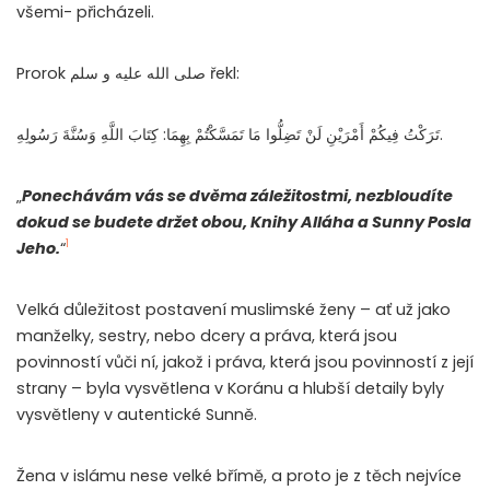
všemi- přicházeli.
Prorok صلى الله عليه و سلم řekl:
تَرَكْتُ فِيكُمْ أَمْرَيْنِ لَنْ تَضِلُّوا مَا تَمَسَّكْتُمْ بِهِمَا: كِتَابَ اللَّهِ وَسُنَّةَ رَسُولِهِ.
„
Ponechávám vás se dvěma záležitostmi, nezbloudíte
dokud se budete držet obou, Knihy Alláha a Sunny Posla
1
Jeho.
“
Velká důležitost postavení muslimské ženy – ať už jako
manželky, sestry, nebo dcery a práva, která jsou
povinností vůči ní, jakož i práva, která jsou povinností z její
strany – byla vysvětlena v Koránu a hlubší detaily byly
vysvětleny v autentické Sunně.
Žena v islámu nese velké břímě, a proto je z těch nejvíce