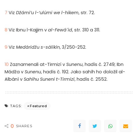
7
Viz
Džámi’u l-‘ulúmi we l-hikem
, str. 72.
8
Viz Ibnu l-Kajjim v
al-Fewá´id
, str. 310 a 311.
9
Viz
Medáridžu s-sálikín
, 3/250-252.
10
Zaznamenali at-Tirmizí v
Sunenu
, hadís č. 2749; Ibn
Mádža v
Sunenu
, hadís č. 192. Jako sahíh ho doložil al-
Albání v
Sahíhu Suneni t-Tirmizí
, hadís č. 2552.
Featured
TAGS:
0
SHARES