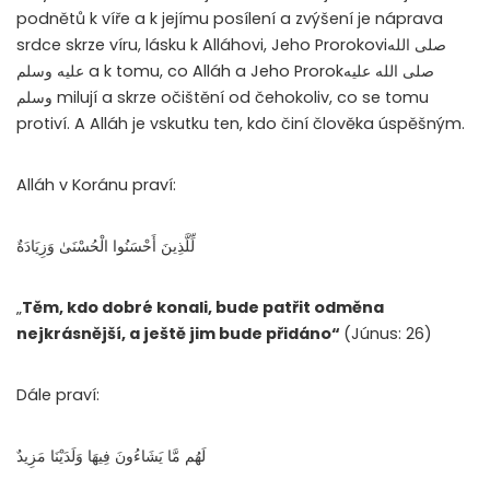
podnětů k víře a k jejímu posílení a zvýšení je náprava
srdce skrze víru, lásku k Alláhovi, Jeho Prorokoviصلى الله
عليه وسلم a k tomu, co Alláh a Jeho Prorokصلى الله عليه
وسلم milují a skrze očištění od čehokoliv, co se tomu
protiví. A Alláh je vskutku ten, kdo činí člověka úspěšným.
Alláh v Koránu praví:
لِّلَّذِينَ أَحْسَنُوا الْحُسْنَىٰ وَزِيَادَةٌ
„
Těm, kdo dobré konali, bude patřit odměna
nejkrásnější, a ještě jim bude přidáno“
(Júnus: 26)
Dále praví:
لَهُم مَّا يَشَاءُونَ فِيهَا وَلَدَيْنَا مَزِيدٌ