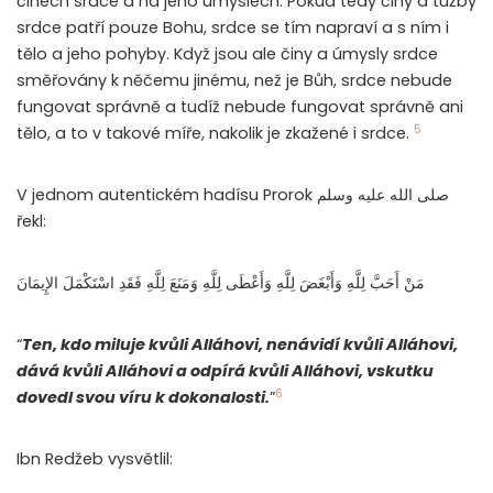
činech srdce a na jeho úmyslech. Pokud tedy činy a tužby
srdce patří pouze Bohu, srdce se tím napraví a s ním i
tělo a jeho pohyby. Když jsou ale činy a úmysly srdce
směřovány k něčemu jinému, než je Bůh, srdce nebude
fungovat správně a tudíž nebude fungovat správně ani
5
tělo, a to v takové míře, nakolik je zkažené i srdce.
V jednom autentickém hadísu Prorok صلى الله عليه وسلم
řekl:
مَنْ أَحَبَّ لِلَّهِ وَأَبْغَضَ لِلَّهِ وَأَعْطَى لِلَّهِ وَمَنَعَ لِلَّهِ فَقَدِ اسْتَكْمَلَ الإِيمَانَ
“
Ten, kdo miluje kvůli Alláhovi, nenávidí kvůli Alláhovi,
dává kvůli Alláhovi a odpírá kvůli Alláhovi, vskutku
6
dovedl svou víru k dokonalosti.
”
Ibn Redžeb vysvětlil: