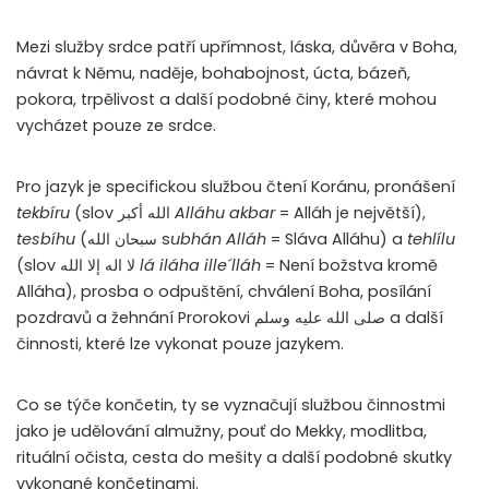
Mezi služby srdce patří upřímnost, láska, důvěra v Boha,
návrat k Němu, naděje, bohabojnost, úcta, bázeň,
pokora, trpělivost a další podobné činy, které mohou
vycházet pouze ze srdce.
Pro jazyk je specifickou službou čtení Koránu, pronášení
tekbíru
(slov الله أكبر
Alláhu akbar
= Alláh je největší),
tesbíhu
(سبحان الله s
ubh
á
n
A
ll
á
h
= Sláva Alláhu) a
tehlílu
(slov ﻻ اله إﻻ الله
l
á iláha ill
e´
ll
á
h
= Není božstva kromě
Alláha), prosba o odpuštění, chválení Boha, posílání
pozdravů a žehnání Prorokovi صلى الله عليه وسلم a další
činnosti, které lze vykonat pouze jazykem.
Co se týče končetin, ty se vyznačují službou činnostmi
jako je udělování almužny, pouť do Mekky, modlitba,
rituální očista, cesta do mešity a další podobné skutky
vykonané končetinami.