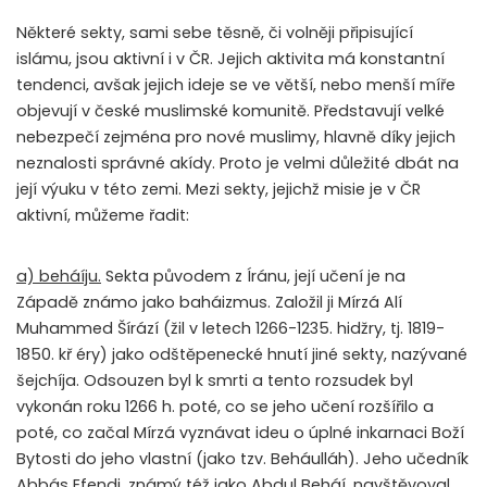
Některé sekty, sami sebe těsně, či volněji připisující
islámu, jsou aktivní i v ČR. Jejich aktivita má konstantní
tendenci, avšak jejich ideje se ve větší, nebo menší míře
objevují v české muslimské komunitě. Představují velké
nebezpečí zejména pro nové muslimy, hlavně díky jejich
neznalosti správné akídy. Proto je velmi důležité dbát na
její výuku v této zemi. Mezi sekty, jejichž misie je v ČR
aktivní, můžeme řadit:
a) beháíju.
Sekta původem z Íránu, její učení je na
Západě známo jako baháizmus. Založil ji Mírzá Alí
Muhammed Šírází (žil v letech 1266-1235. hidžry, tj. 1819-
1850. kř éry) jako odštěpenecké hnutí jiné sekty, nazývané
šejchíja. Odsouzen byl k smrti a tento rozsudek byl
vykonán roku 1266 h. poté, co se jeho učení rozšířilo a
poté, co začal Mírzá vyznávat ideu o úplné inkarnaci Boží
Bytosti do jeho vlastní (jako tzv. Beháulláh). Jeho učedník
Abbás Efendi, známý též jako Abdul Beháí, navštěvoval