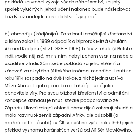
pokládá za vrchol vývoje všech náboženství, za jistý
spolek výlučných, jehož učení nakonec bude následovat
každý, až nadejde čas a lidstvo "vyspěje."
b) ahmedíju (kádjáníja). Toto hnutí směšující křesťanství
a islám založil r. 1889 odpadlík a lžiprorok Mírzá Ghulám
Ahmed Kádjání (žil v l. 1838 – 1908) kř.éry v tehdejší Britské
Indii. Podle něj Ísá, mír s ním, nebyl Bohem vzat na nebe a
usadil se v Indii. Sám sebe pokládá za jeho vtělení a
zároveň za skrytého ší’itského imáma-mehdího. Hnutí se
roku 1914 rozpadlo na dvě frakce, z nichž jedna uctívá
Mírzu Ahmeda jako proroka a druhá "pouze" jako
obnovitele víry. Pro svou blízkost křesťanství a odmítání
koncepce džihádu je hnutí štědře podporováno ze
Západu. Hlavní misijní oblasti ahmedíjců zahrnují chudé a
málo rozvinuté země západní Afriky, ale působili (a
možná ještě působí) i v ČR. V češtině vyšel roku 1990 jejich
překlad významu koránských veršů od Alí Šér Mawláwího.