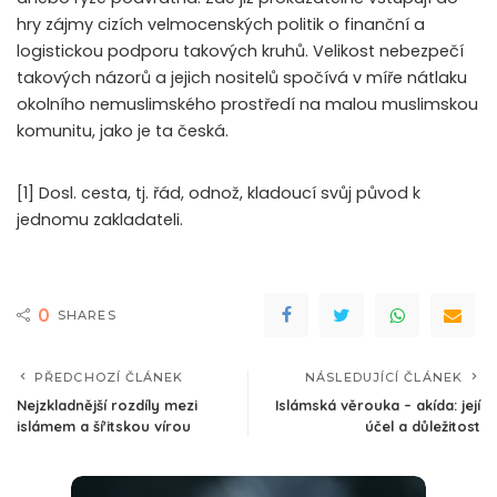
hry zájmy cizích velmocenských politik o finanční a
logistickou podporu takových kruhů. Velikost nebezpečí
takových názorů a jejich nositelů spočívá v míře nátlaku
okolního nemuslimského prostředí na malou muslimskou
komunitu, jako je ta česká.
[1] Dosl. cesta, tj. řád, odnož, kladoucí svůj původ k
jednomu zakladateli.
0
SHARES
PŘEDCHOZÍ ČLÁNEK
NÁSLEDUJÍCÍ ČLÁNEK
Nejzkladnější rozdíly mezi
Islámská věrouka – akída: její
islámem a ší'itskou vírou
účel a důležitost