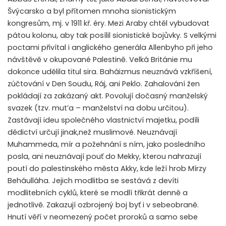
Švýcarsko a byl přítomen mnoha sionistickým
kongresům, mj. v 1911 kř. éry. Mezi Araby chtěl vybudovat
pátou kolonu, aby tak posílil sionistické bojůvky. S velkými
poctami přivítal i anglického generála Allenbyho při jeho
návštěvě v okupované Palestině. Velká Británie mu
dokonce udělila titul sira. Baháizmus neuznává vzkříšení,
zúčtování v Den Soudu, Ráj, ani Peklo. Zahalování žen
pokládají za zakázaný akt. Povolují dočasný manželský
svazek (tzv. mut’a – manželství na dobu určitou).
Zastávají ideu společného vlastnictví majetku, podíli
dědictví určují jinak,než muslimové. Neuznávají
Muhammeda, mír a požehnání s ním, jako posledního
posla, ani neuznávají pouť do Mekky, kterou nahrazují
poutí do palestinského města Akky, kde leží hrob Mírzy
Beháulláha. Jejich modlitba se sestává z devíti
modlitebních cyklů, které se modlí třikrát denně a
jednotlivě. Zakazují ozbrojený boj byť i v sebeobraně.
Hnutí věří v neomezený počet proroků a samo sebe