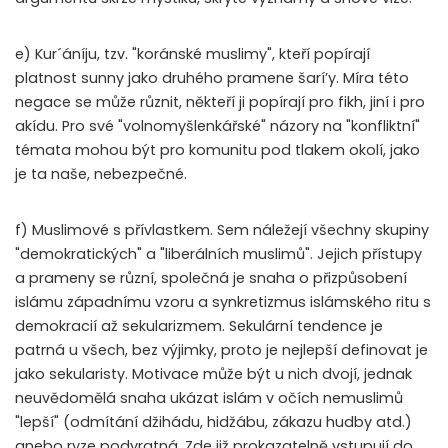
e) Kur´áníju, tzv. "koránské muslimy", kteří popírají
platnost sunny jako druhého pramene šarí’y. Míra této
negace se může různit, někteří ji popírají pro fikh, jiní i pro
akídu. Pro své "volnomyšlenkářské" názory na "konfliktní"
témata mohou být pro komunitu pod tlakem okolí, jako
je ta naše, nebezpečné.
f) Muslimové s přívlastkem. Sem náležejí všechny skupiny
"demokratických" a "liberálních muslimů". Jejich přístupy
a prameny se různí, společná je snaha o přizpůsobení
islámu západnímu vzoru a synkretizmus islámského ritu s
demokracií až sekularizmem. Sekulární tendence je
patrná u všech, bez výjimky, proto je nejlepší definovat je
jako sekularisty. Motivace může být u nich dvojí, jednak
neuvědomělá snaha ukázat islám v očích nemuslimů
"lepší" (odmítání džihádu, hidžábu, zákazu hudby atd.)
anebo ryze podvratná. Zde již prokazatelně vstupují do