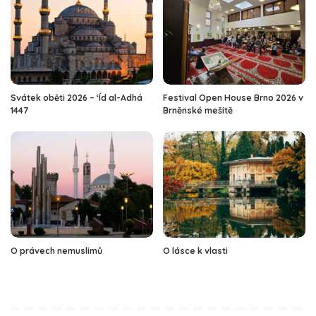
Svátek oběti 2026 – ‘Íd al-Adhá
Festival Open House Brno 2026 v
1447
Brněnské mešitě
O právech nemuslimů
O lásce k vlasti