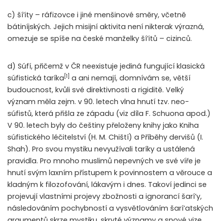
c) ší’ity – ráfizovce i jiné menšinové směry, včetně
bátiníjských. Jejich misijní aktivita není nikterak výrazná,
omezuje se spíše na české manželky ší’itů – cizinců.
d) Súfí, přičemž v ČR neexistuje jediná fungující klasická
[1]
súfistická taríka
a ani nemají, domnívám se, větší
budoucnost, kvůli své direktivnosti a rigiditě. Velký
význam měla zejm. v 90. letech vlna hnutí tzv. neo-
súfistů, která přišla ze západu (viz díla F. Schuona apod.)
V 90. letech byly do češtiny přeloženy knihy jako Kniha
súfistického léčitelství (H. M. Chiští) a Příběhy dervišů (I.
Shah). Pro svou mystiku nevyužívali taríky a ustálená
pravidla. Pro mnoho muslimů nepevných ve své víře je
hnutí svým laxním přístupem k povinnostem a věrouce a
kladným k filozofování, lákavým i dnes. Takoví jedinci se
projevují vlastními projevy zbožnosti a ignorancí šarí’y,
následováním pochybností a vysvětlováním šarí’atských
argumentů skrze mystiku, skryté významy a snové vize.