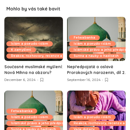
Mohlo by vás také bavit
Fetwabanka
Islám a pseudo-islám
Islám a pseudo-islám
K zamyšlení
Islámské právo a jeho předpisy
Reakce, rozhovory, recenze a komentáře
Sunna a nauky o hadísech
Současné muslimské myšlení:
Nepředpojatě o oslavě
Nová Mihna na obzoru?
Prorokových narozenin, díl 2.
December 6, 2024
September 16, 2024
Fetwabanka
Islám a pseudo-islám
Islám a pseudo-islám
Islámské právo a jeho předpisy
Reakce, rozhovory, recenze a k
Sunna a nauky o hadísech
Vaše dotazy