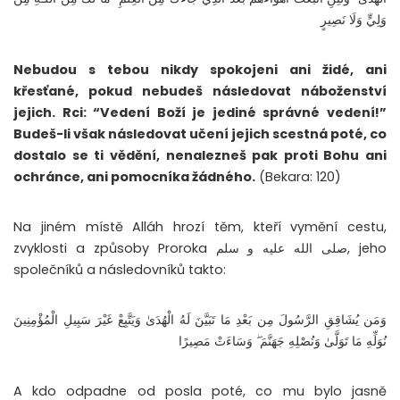
وَلِيٍّ وَلَا نَصِيرٍ
Nebudou s tebou nikdy spokojeni ani židé, ani
křesťané, pokud nebudeš následovat náboženství
jejich. Rci: “Vedení Boží je jediné správné vedení!”
Budeš-li však následovat učení jejich scestná poté, co
dostalo se ti vědění, nenalezneš pak proti Bohu ani
ochránce, ani pomocníka žádného.
(Bekara: 120)
Na jiném místě Alláh hrozí těm, kteří vymění cestu,
zvyklosti a způsoby Proroka صلى الله عليه و سلم, jeho
společníků a následovníků takto:
وَمَن يُشَاقِقِ الرَّسُولَ مِن بَعْدِ مَا تَبَيَّنَ لَهُ الْهُدَىٰ وَيَتَّبِعْ غَيْرَ سَبِيلِ الْمُؤْمِنِينَ
نُوَلِّهِ مَا تَوَلَّىٰ وَنُصْلِهِ جَهَنَّمَ ۖ وَسَاءَتْ مَصِيرًا
A kdo odpadne od posla poté, co mu bylo jasně