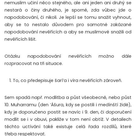
nemuslim učiní něco stejného, ale ani jeden ani druhý se
nestará o činy druhého, je sporné, zda vůbec jde o
napodobování, či nikoli. Je lepší se tomu snažit vyhnout,
aby se to nestalo důvodem pro samotné zakázané
napodobování nevěřících a aby se muslimové snažili od
nevěřících lišit.
Otázku napodobování nevěřících možno dále
rozpracovat na tři situace.
1. To, co předepisuje šarí’a i víra nevěřících zároveň.
Sem spadá např. modlitba a půst všeobecně, nebo půst
10. Muharramu (den ‘Ášura, kdy se postili i medínští židé),
kdy je doporučeno postit se navíc i 9. den, či doporučení
modlit se i v obuvi, pakliže v tom není obtíž. V detailech
těchto uctívání také existuje celá řada rozdílů, které
třeba respektovat.