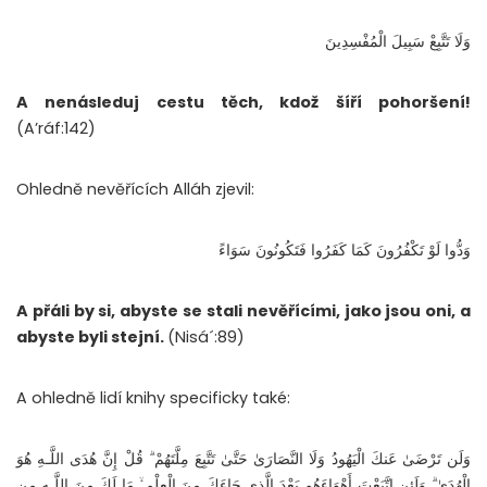
وَلَا تَتَّبِعْ سَبِيلَ الْمُفْسِدِينَ
A nenásleduj cestu těch, kdož šíří pohoršení!
(A’ráf:142)
Ohledně nevěřících Alláh zjevil:
وَدُّوا لَوْ تَكْفُرُونَ كَمَا كَفَرُوا فَتَكُونُونَ سَوَاءً
A přáli by si, abyste se stali nevěřícími, jako jsou oni, a
abyste byli stejní.
(Nisá´:89)
A ohledně lidí knihy specificky také:
وَلَن تَرْضَىٰ عَنكَ الْيَهُودُ وَلَا النَّصَارَىٰ حَتَّىٰ تَتَّبِعَ مِلَّتَهُمْ ۗ قُلْ إِنَّ هُدَى اللَّـهِ هُوَ
الْهُدَىٰ ۗ وَلَئِنِ اتَّبَعْتَ أَهْوَاءَهُم بَعْدَ الَّذِي جَاءَكَ مِنَ الْعِلْمِ ۙ مَا لَكَ مِنَ اللَّـهِ مِن