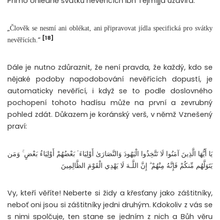
Přímo ohledně svátků nevěřících Ibn Tejmíjja uzavírá:
„
Člověk se nesmí ani oblékat, ani připravovat jídla specifická pro svátky
[18]
“
nevěřících.
Dále je nutno zdůraznit, že není pravda, že každý, kdo se
nějaké podoby napodobování nevěřících dopustí, je
automaticky nevěřící, i když se to podle doslovného
pochopení tohoto hadísu může na první a zevrubný
pohled zdát. Důkazem je koránský verš, v němž Vznešený
praví:
يَا أَيُّهَا الَّذِينَ آمَنُوا لَا تَتَّخِذُوا الْيَهُودَ وَالنَّصَارَىٰ أَوْلِيَاءَ ۘ بَعْضُهُمْ أَوْلِيَاءُ بَعْضٍ ۚ وَمَن
يَتَوَلَّهُم مِّنكُمْ فَإِنَّهُ مِنْهُمْ ۗ إِنَّ اللَّـهَ لَا يَهْدِي الْقَوْمَ الظَّالِمِينَ
Vy, kteří věříte! Neberte si židy a křesťany jako záštitníky,
neboť oni jsou si záštitníky jedni druhým. Kdokoliv z vás se
s nimi spolčuje, ten stane se jedním z nich a Bůh věru