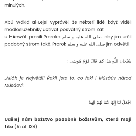
minulých.
Abú Wákid al-Lejsí vyprávěl, že někteří lidé, když viděli
modloslužebníky uctívat posvátný strom Zát
u l-Anwát, prosili Proroka صلى الله عليه و سلم, aby jim určil
podobný strom také. Prorok صلى الله عليه و سلم jim odvětil:
سُبْحَانَ اللَّهِ هَذَا كَمَا قَالَ قَوْمُ مُوسَى ‏:‏ ‏
„
Alláh je Největší! Řekli jste to, co řekl i Músáův národ
Músáovi:
‏‏اجْعَلْ لَنَا إِلَهًا كَمَا لَهُمْ آلِهَةٌ
Udělej nám božstvo podobné božstvům, která mají
tito
(A’ráf: 138)