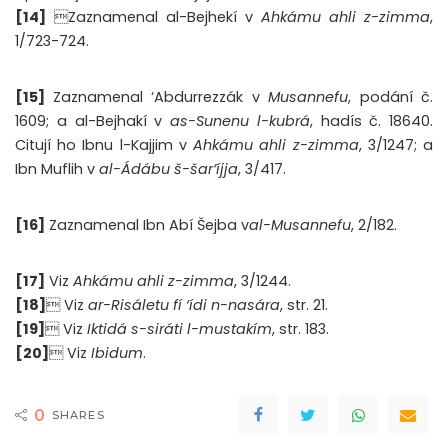
[14]
Zaznamenal al-Bejhekí v
Ahkámu ahli z-zimma
,
1/723-724.
[15]
Zaznamenal ‘Abdurrezzák v
Musannefu
, podání č.
1609; a al-Bejhakí v
as-Sunenu l-kubrá
, hadís č. 18640.
Citují ho Ibnu l-Kajjim v
Ahkámu ahli z-zimma
, 3/1247; a
Ibn Muflih v
al-Ádábu š-šar’íjja
, 3/417.
[16]
Zaznamenal Ibn Abí Šejba v
al-Musannefu
, 2/182.
[17]
Viz
Ahkámu ahli z-zimma
, 3/1244.
[18]
 Viz
ar-Risáletu fí ‘ídi n-nasára
, str. 21.
[19]
 Viz
Iktidá s-siráti l-mustakím
, str. 183.
[20]
 Viz
Ibidum
.
0
SHARES