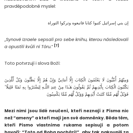
pravděpodobně myslel:
إن بني إسرائيل كتبوا كتابا فاتبعوه وتركوا التوراة
„
Synové Izraele sepsali pro sebe knihu, kterou následovali
[7]
a opustili kvůli ní Tóru.
“
Toto potvrzují i slova Boží:
وَمِنْهُمْ أُمِّيُّونَ لَا يَعْلَمُونَ الْكِتَابَ إِلَّا أَمَانِيَّ وَإِنْ هُمْ إِلَّا يَظُنُّونَ وَيْلٌ لِّلَّذِينَ
يَكْتُبُونَ الْكِتَابَ بِأَيْدِيهِمْ ثُمَّ يَقُولُونَ هَـٰذَا مِنْ عِندِ اللَّـهِ لِيَشْتَرُوا بِهِ ثَمَنًا قَلِيلًا ۖ
فَوَيْلٌ لَّهُم مِّمَّا كَتَبَتْ أَيْدِيهِمْ وَوَيْلٌ لَّهُم مِّمَّا يَكْسِبُونَ
Mezi nimi jsou lidé neučení, kteří neznají z Písma nic
než “ameny” a kteří mají jen své domněnky. Běda těm,
kteří Písmo vlastníma rukama sepisují a potom
hovoří: “Toto od Boha pochází!”, aby tak nakoupili za