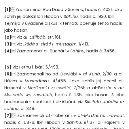
[1]
 Zaznamenal Abú Dáúd v
Sunenu
, hadís č. 4031, jako
sahíh jej doložil Ibn Hibbán v
Sahíhu
, hadís č. 1930. Ibn
Tejmíjja v uváděné diskusi k tématu oceňuje tento hadís
jako hasan.
[2]
 Viz
al-Džilbáb
, str. 161.
[3]
 Viz
Iktidá s-siráti l-mustakím
, 1/413.
[4]
 Zaznamenal al-Buchárí v
Sahíhu
, hadís č. 3456.
[5]
Viz Fethu l-bárí, 6/498.
[6]
 Zaznamenali ho ad-Dewlábí v
al-Kuná
, 2/30; a al-
Hákim v
Mustedreku
, 4/455. Jako sahíh jej ocenil al-
Hajsemí v
Medžme’u z-zewáid
, 7/261; a al-Bezzár v
al-
Musnedu we zewáidih
, hadís č. 235, jako hasan. S jeho
hodnocením souhlasil i al-Albání, viz
Silsilatu ahádísi s-
sahíha
, č. 1348.
[7]
 Zaznamenali at-Taberání v
al-Mu’džemu l-awsat
,
hadís č. 5876; Ibn Hibbán v
Sahíhu
, 8/167; al-Hajsemí v