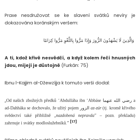
Praxe nesdružovat se ke slavení svátků nevíry je
dokazována koránským veršem:
وَالَّذِينَ لَا يَشْهَدُونَ الزُّورَ وَإِذَا مَرُّوا بِاللَّغْوِ مَرُّوا كِرَامًا
A ti, kdož křivě nesvědčí, a když kolem řečí hnusných
jdou, míjejí je důstojně
(Furkán: 75)
Ibnu l-Kajjim al-Džewzíjja k tomuto verši dodal:
„
Od našich zbožných předků ‘Abdulláha ibn ‘Abbáse رضي الله عنهما a
ad-Dahháka se dochovalo, že užitý pojem الزور
az-zúr
(tj. kromě křivého
svědectví také přibližně
„
nazdobená nepravda
” – pozn. překladu)
[17]
”
zahrnuje i svátky modloslužebníků.