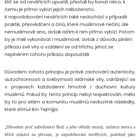
lišit se od nevěřících upustili, přestali by konat něco, k
čemu je přímo vybízí jejich náboženství.
K napodobování nevěřících také nedochází v případě
praktik, přesvědčení a činů, které muslimové nečiní, ale
nemuslimové ano, avšak islám k nim přímo vybízí. Potom
by je měli vykonávat i muslimové, avšak z důvodu plnění
příkazu své víry a vzdálení se od hříchu, jehož se
neplněním tohoto příkazu dopouštěli.
Důvodem tohoto principu je právě zachování autenticity,
autochtonnosti a svébytnosti islámské víry, odrážející se
v projevech každodenní hmotné i duchovní kultury
muslimů.
Pokud by tento princip nebyl respektován, mělo
by to pro islám a komunitu muslimů nedozírné následky,
které shrnul Ibn Tejmíjja:
„
Důvodem proč náboženství Boží a jeho obřady mizejí, zatímco nevíra a
hřích získává na převaze, je napodobování nevěřících, podobně jako