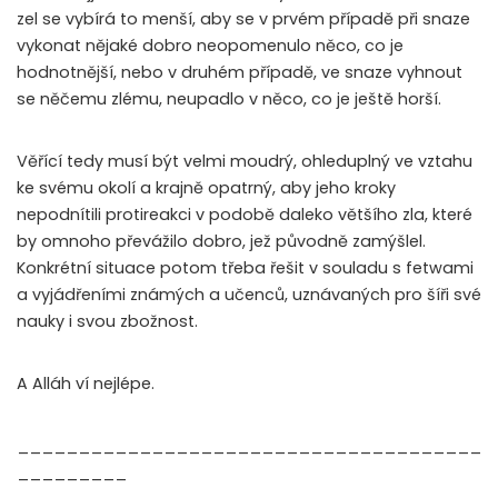
zel se vybírá to menší, aby se v prvém případě při snaze
vykonat nějaké dobro neopomenulo něco, co je
hodnotnější, nebo v druhém případě, ve snaze vyhnout
se něčemu zlému, neupadlo v něco, co je ještě horší.
Věřící tedy musí být velmi moudrý, ohleduplný ve vztahu
ke svému okolí a krajně opatrný, aby jeho kroky
nepodnítili protireakci v podobě daleko většího zla, které
by omnoho převážilo dobro, jež původně zamýšlel.
Konkrétní situace potom třeba řešit v souladu s fetwami
a vyjádřeními známých a učenců, uznávaných pro šíři své
nauky i svou zbožnost.
A Alláh ví nejlépe.
______________________________________
_________