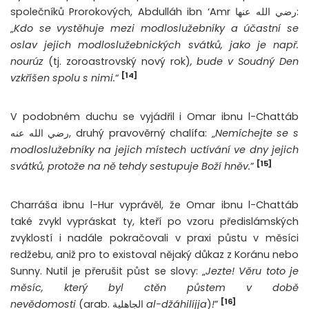
společníků Prorokových, Abdulláh ibn ‘Amr رضي الله عنها:
„
Kdo se vystěhuje mezi modloslužebníky a účastní se
oslav jejich modloslužebnických svátků, jako je např.
nourúz
(tj. zoroastrovský nový rok)
, bude v Soudný Den
[14]
vzkříšen spolu s nimi.
“
V podobném duchu se vyjádřil i Omar ibnu l-Chattáb
رضي الله عنه, druhý pravověrný chalífa:
„
Nemíchejte se s
modloslužebníky na jejich místech uctívání ve dny jejich
[15]
svátků, protože na ně tehdy sestupuje Boží hněv.
”
Charráša ibnu l-Hur vyprávěl, že Omar ibnu l-Chattáb
také zvykl vypráskat ty, kteří po vzoru předislámských
zvyklostí i nadále pokračovali v praxi půstu v měsíci
redžebu, aniž pro to existoval nějaký důkaz z Koránu nebo
Sunny. Nutil je přerušit půst se slovy:
„
Jezte! Věru toto je
měsíc, který byl ctěn půstem v době
[16]
nevědomosti
(arab.
الجاهلية
al-džáhilíjja
)
!
”