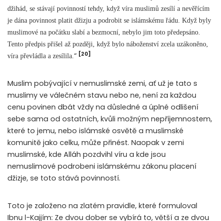
džihád, se stávají povinností tehdy, když víra muslimů zesílí a nevěřícím
je dána povinnost platit džizju a podrobit se islámskému řádu. Když byly
muslimové na počátku slabí a bezmocní, nebylo jim toto předepsáno.
Tento předpis přišel až později, když bylo náboženství zcela uzákoněno,
[20]
“
víra převládla a zesílila.
Muslim pobývající v nemuslimské zemi, ať už je tato s
muslimy ve válečném stavu nebo ne, není za každou
cenu povinen dbát vždy na důsledné a úplné odlišení
sebe sama od ostatních, kvůli možným nepříjemnostem,
které to jemu, nebo islámské osvětě a muslimské
komunitě jako celku, může přinést. Naopak v zemi
muslimské, kde Alláh pozdvihl víru a kde jsou
nemuslimové podrobeni islámskému zákonu placení
džizje, se toto stává povinností.
Toto je založeno na zlatém pravidle, které formuloval
Ibnu l-Kajjím: Ze dvou dober se vybírá to, větší a ze dvou