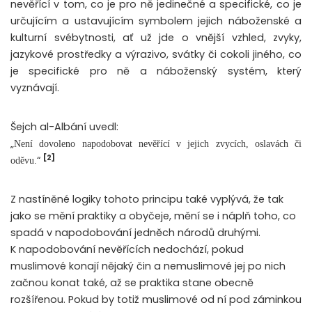
nevěřící v tom, co je pro ně jedinečné a specifické, co je
určujícím a ustavujícím symbolem jejich náboženské a
kulturní svébytnosti, ať už jde o vnější vzhled, zvyky,
jazykové prostředky a výrazivo, svátky či cokoli jiného, co
je specifické pro ně a náboženský systém, který
vyznávají.
Šejch al-Albání uvedl:
„
Není dovoleno napodobovat nevěřící v jejich zvycích, oslavách či
[2]
“
oděvu.
Z nastíněné logiky tohoto principu také vyplývá, že tak
jako se mění praktiky a obyčeje, mění se i náplň toho, co
spadá v napodobování jedněch národů druhými.
K napodobování nevěřících nedochází, pokud
muslimové konají nějaký čin a nemuslimové jej po nich
začnou konat také, až se praktika stane obecně
rozšířenou. Pokud by totiž muslimové od ní pod záminkou