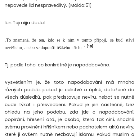
nepovede lid nespravedlivý.
(Máida:51)
Ibn Tejmíjja dodal:
„
To znamená, že ten, kdo se k nim v tomto připojí, se buď stává
[19]
“
nevěřícím, anebo se dopouští těžkého hříchu.
Tj. podle toho, co konkrétně je napodobováno.
Vysvětlením je, že toto napodobování má mnoho
různých podob, pokud je celistvé a úplné, dotažené do
všech důsledků, pak představuje nevíru, neboť se nutně
bude týkat i přesvědčení. Pokud je jen částečné, bez
ohledu na jeho podobu, zda jde o napodobování,
popírání, hřešení atd., je osoba, která tak činí, shodně
svému provinění hříšníkem nebo pachatelem aktů nevíry,
které ji ovšem nutně nezbavují islámu. Pokud muslim a