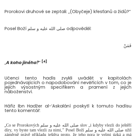
Prorokovi druhové se zeptali: „(Obyčeje) křesťanů a židů?“
Posel Boží صلى الله عليه و سلم odpověděl:
فَمَنْ
[4]
„
A koho jiného?
”
Učenci tento hadís zvykli uvádět v kapitolách
pojednávajících o napodobování nevěřících v tom, co je
jejich výsostným specifikem a pramení z jejich
náboženství.
Háfiz Ibn Hadžer al-‘Askalání poskytl k tomuto hadísu
tento komentář:
„
Co se Prorokových صلى الله عليه و سلم
slov
„i kdyby vlezli do ještěří
díry, vy byste tam vlezli za nimi,” Posel Boží صلى الله عليه و سلم užil
záměrně právě příkladu ještěra proto, že jeho nora je velmi úzká a má