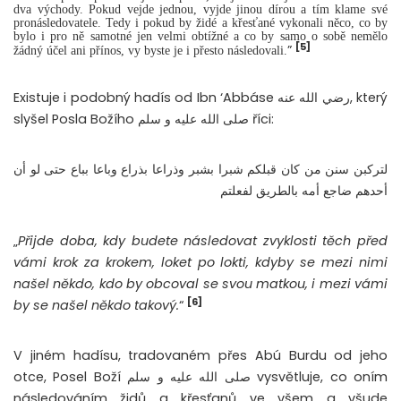
dva východy. Pokud vejde jednou, vyjde jinou dírou a tím klame své
pronásledovatele. Tedy i pokud by židé a křesťané vykonali něco, co by
bylo i pro ně samotné jen velmi obtížné a co by samo o sobě nemělo
[5]
”
žádný účel ani přínos, vy byste je i přesto následovali.
Existuje i podobný hadís od Ibn ‘Abbáse رضي الله عنه, který
slyšel Posla Božího صلى الله عليه و سلم říci:
لتركبن سنن من كان قبلكم شبرا بشبر وذراعا بذراع وباعا بباع حتى لو أن
أحدهم ضاجع أمه بالطريق لفعلتم
„
Přijde doba, kdy budete následovat zvyklosti těch před
vámi krok za krokem, loket po lokti, kdyby se mezi nimi
našel někdo, kdo by obcoval se svou matkou, i mezi vámi
[6]
by se našel někdo takový.
“
V jiném hadísu, tradovaném přes Abú Burdu od jeho
otce, Posel Boží صلى الله عليه و سلم vysvětluje, co oním
následováním židů a křesťanů ve všem a všude