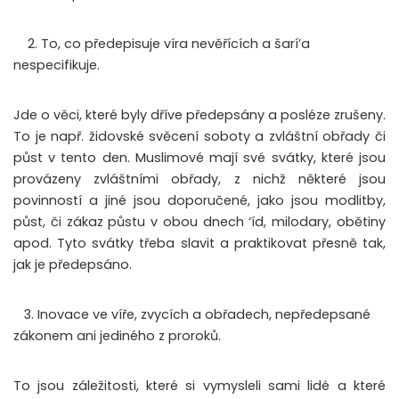
2. To, co předepisuje víra nevěřících a šarí’a
nespecifikuje.
Jde o věci, které byly dříve předepsány a posléze zrušeny.
To je např. židovské svěcení soboty a zvláštní obřady či
půst v tento den. Muslimové mají své svátky, které jsou
provázeny zvláštními obřady, z nichž některé jsou
povinností a jiné jsou doporučené, jako jsou modlitby,
půst, či zákaz půstu v obou dnech ‘íd, milodary, obětiny
apod. Tyto svátky třeba slavit a praktikovat přesně tak,
jak je předepsáno.
3. Inovace ve víře, zvycích a obřadech, nepředepsané
zákonem ani jediného z proroků.
To jsou záležitosti, které si vymysleli sami lidé a které