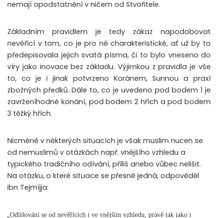
nemají opodstatnění v ničem od Stvořitele.
Základním pravidlem je tedy zákaz napodobovat
nevěřící v tom, co je pro ně charakteristické, ať už by to
předepisovala jejich svatá písma, či to bylo vneseno do
víry jako inovace bez základu. Výjimkou z pravidla je vše
to, co je i jinak potvrzeno Koránem, Sunnou a praxí
zbožných předků. Dále to, co je uvedeno pod bodem 1 je
zavrženíhodné konání, pod bodem 2 hřích a pod bodem
3 těžký hřích.
Nicméně v některých situacích je však muslim nucen se
od nemuslimů v otázkách např. vnějšího vzhledu a
typického tradičního odívání, příliš anebo vůbec nelišit.
Na otázku, o které situace se přesně jedná, odpověděl
Ibn Tejmíjja:
„
Odlišování se od nevěřících i ve vnějším vzhledu, právě tak jako i