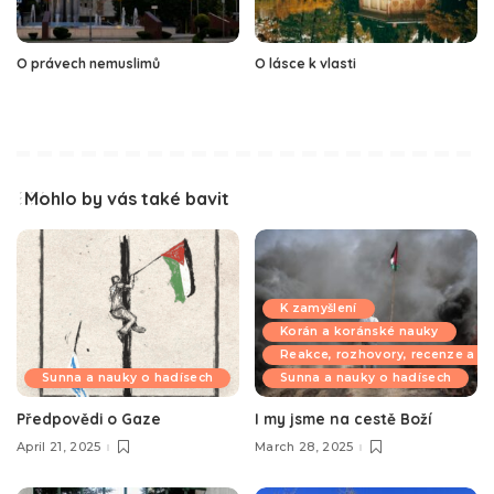
O právech nemuslimů
O lásce k vlasti
Mohlo by vás také bavit
K zamyšlení
Korán a koránské nauky
Reakce, rozhovory, recenze a k
Sunna a nauky o hadísech
Sunna a nauky o hadísech
Předpovědi o Gaze
I my jsme na cestě Boží
April 21, 2025
March 28, 2025