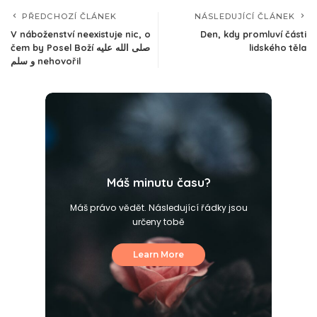
PŘEDCHOZÍ ČLÁNEK
NÁSLEDUJÍCÍ ČLÁNEK
V náboženství neexistuje nic, o
Den, kdy promluví části
čem by Posel Boží صلى الله عليه
lidského těla
و سلم nehovořil
Máš minutu času?
Máš právo vědět. Následující řádky jsou
určeny tobě
Learn More