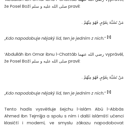
že Posel Boží صلى الله عليه و سلم pravil:
مَنْ تَشَبَّهَ بِقَوْمٍ, فَهُوَ مِنْهُمْ .
[1]
„
Kdo napodobuje nějaký lid, ten je jedním z nich.
“
‘Abdulláh ibn Omar ibnu l-Chattáb رضي الله عنهما vyprávěl,
že Posel Boží صلى الله عليه و سلم pravil:
مَنْ تَشَبَّهَ بِقَوْمٍ, فَهُوَ مِنْهُمْ .
[1]
„
Kdo napodobuje nějaký lid, ten je jedním z nich.
“
Tento hadís vysvětluje šejchu l-islám Abú l-Abbás
Ahmed Ibn Tejmíjja a spolu s ním i další islámští učenci
klasičtí i moderní, ve smyslu zákazu napodobovat