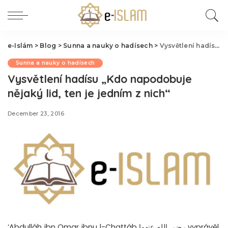
e-Islám
>
Blog
>
Sunna a nauky o hadísech
>
Vysvětlení hadísu „Kdo napodobuje nějaký lid, ten je jedním z nich“
Sunna a nauky o hadísech
Vysvětlení hadísu „Kdo napodobuje
nějaký lid, ten je jedním z nich“
December 23, 2016
‘Abdulláh ibn Omar ibnu l-Chattáb رضي الله عنهما vyprávěl,