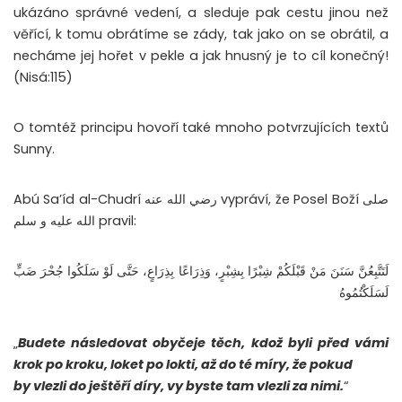
ukázáno správné vedení, a sleduje pak cestu jinou než
věřící, k tomu obrátíme se zády, tak jako on se obrátil, a
necháme jej hořet v pekle a jak hnusný je to cíl konečný!
(Nisá:115)
O tomtéž principu hovoří také mnoho potvrzujících textů
Sunny.
Abú Sa’íd al-Chudrí رضي الله عنه vypráví, že Posel Boží صلى
الله عليه و سلم pravil:
لَتَتَّبِعُنَّ سَنَنَ مَنْ قَبْلَكُمْ شِبْرًا بِشِبْرٍ، وَذِرَاعًا بِذِرَاعٍ، حَتَّى لَوْ سَلَكُوا جُحْرَ ضَبٍّ
لَسَلَكْتُمُوهُ
„
Budete následovat obyčeje těch, kdož byli před vámi
krok po kroku, loket po lokti, až do té míry, že pokud
by vlezli do ještěří díry, vy byste tam vlezli za nimi.
“