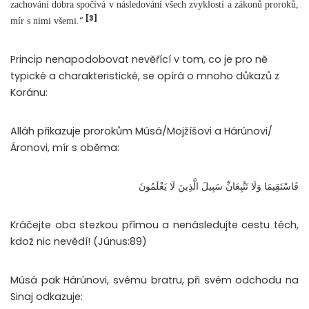
zachování dobra spočívá v následování všech zvyklostí a zákonů proroků,
[3]
“
mír s nimi všemi.
Princip nenapodobovat nevěřící v tom, co je pro ně
typické a charakteristické, se opírá o mnoho důkazů z
Koránu:
Alláh přikazuje prorokům Músá/Mojžíšovi a Hárúnovi/
Áronovi, mír s oběma:
فَاسْتَقِيمَا وَلَا تَتَّبِعَانِّ سَبِيلَ الَّذِينَ لَا يَعْلَمُونَ
Kráčejte oba stezkou přímou a nenásledujte cestu těch,
kdož nic nevědí!
(Júnus:89)
Músá pak Hárúnovi, svému bratru, při svém odchodu na
Sinaj odkazuje: