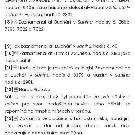
Medžme’u z-zewáid
, 1/192; a as-Sujútí v
Džámi’u l-kebír
,
hadís č. 6405. Jako hasan jej doložil al-Albání v
Silsiletu l-
ahádísi s-sahíha
, hadís č. 2832.
[8]
 Zaznamenal al-Buchárí v
Sahíhu
, hadísy č. 2685,
7363, 7522 a 7523.
[9]
Tak zaznamenal al-Buchárí v
Sahíhu
, hadís č. 40.
[10]
 Zaznamenal at-Tirmizí v
Sunenu
, hadís č. 2180 jako
hasan sahíh.
[11]
 Hadís o tom je muttefakun ‘alejhi. Zaznamenali ho
al-Buchárí v
Sahíhu
, hadís č. 3379; a Muslim v
Sahíhu
,
hadís č. 2981.
[12]
Národ Proroka
Sáliha, mír s ním, který byl potrestán za své hříchy a
zničen pro svou tvrdošíjnou nevíru. Jeho příběh se
vzpomíná na mnoha místech v Koránu.
[13]
 Zázračná velbloudice s hojností mléka, daná jim
jako zázrak a dar od Alláha, kterou zařízli, drze
opovrhujíce dobrodiním jejich Pána.