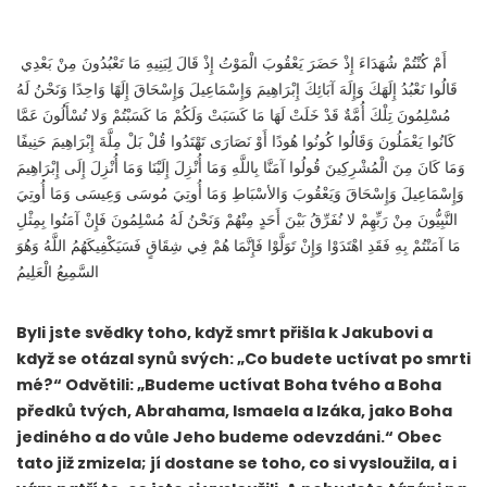
أَمْ كُنْتُمْ شُهَدَاءَ إِذْ حَضَرَ يَعْقُوبَ الْمَوْتُ إِذْ قَالَ لِبَنِيهِ مَا تَعْبُدُونَ مِنْ بَعْدِي
قَالُوا نَعْبُدُ إِلَهَكَ وَإِلَهَ آبَائِكَ إِبْرَاهِيمَ وَإِسْمَاعِيلَ وَإِسْحَاقَ إِلَهًا وَاحِدًا وَنَحْنُ لَهُ
مُسْلِمُونَ تِلْكَ أُمَّةٌ قَدْ خَلَتْ لَهَا مَا كَسَبَتْ وَلَكُمْ مَا كَسَبْتُمْ وَلا تُسْأَلُونَ عَمَّا
كَانُوا يَعْمَلُونَ وَقَالُوا كُونُوا هُودًا أَوْ نَصَارَى تَهْتَدُوا قُلْ بَلْ مِلَّةَ إِبْرَاهِيمَ حَنِيفًا
وَمَا كَانَ مِنَ الْمُشْرِكِينَ
قُولُوا آمَنَّا بِاللَّهِ وَمَا أُنْزِلَ إِلَيْنَا وَمَا أُنْزِلَ إِلَى إِبْرَاهِيمَ
وَإِسْمَاعِيلَ وَإِسْحَاقَ وَيَعْقُوبَ وَالأسْبَاطِ وَمَا أُوتِيَ مُوسَى وَعِيسَى وَمَا أُوتِيَ
النَّبِيُّونَ مِنْ رَبِّهِمْ لا نُفَرِّقُ بَيْنَ أَحَدٍ مِنْهُمْ وَنَحْنُ لَهُ مُسْلِمُونَ فَإِنْ آمَنُوا بِمِثْلِ
مَا آمَنْتُمْ بِهِ فَقَدِ اهْتَدَوْا وَإِنْ تَوَلَّوْا فَإِنَّمَا هُمْ فِي شِقَاقٍ فَسَيَكْفِيكَهُمُ اللَّهُ وَهُوَ
السَّمِيعُ الْعَلِيمُ
Byli jste svědky toho, když smrt přišla k Jakubovi a
když se otázal synů svých: „Co budete uctívat po smrti
mé?“ Odvětili: „Budeme uctívat Boha tvého a Boha
předků tvých, Abrahama, Ismaela a Izáka, jako Boha
jediného a do vůle Jeho budeme odevzdáni.“ Obec
tato již zmizela; jí dostane se toho, co si vysloužila, a i