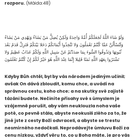
rozporu.
(Máida:48)
وَلَوْ شَاءَ اللَّهُ لَجَعَلَكُمْ أُمَّةً وَاحِدَةً وَلَكِنْ يُضِلُّ مَنْ يَشَاءُ وَيَهْدِي مَنْ يَشَاءُ
وَلَتُسْأَلُنَّ عَمَّا كُنْتُمْ تَعْمَلُونَ وَلا تَتَّخِذُوا أَيْمَانَكُمْ دَخَلا بَيْنَكُمْ فَتَزِلَّ قَدَمٌ بَعْدَ
ثُبُوتِهَا وَتَذُوقُوا السُّوءَ بِمَا صَدَدْتُمْ عَنْ سَبِيلِ اللَّهِ وَلَكُمْ عَذَابٌ عَظِيمٌ وَلا
تَشْتَرُوا بِعَهْدِ اللَّهِ ثَمَنًا قَلِيلا إِنَّمَا عِنْدَ اللَّهِ هُوَ خَيْرٌ لَكُمْ إِنْ كُنْتُمْ تَعْلَمُونَ
Kdyby Bůh chtěl, byl by vás národem jediným učinil;
avšak On dává zbloudit, komu chce, a uvádí na
správnou cestu, koho chce; a na skutky své zajisté
tázáni budete. Nečiníte přísahy své s úmyslem je
vzájemně porušit, aby vám neuklouzla noha vaše
poté, co pevně stála, abyste neokusili zlého za to, že
jiné jste z cesty Boží odvraceli, a abyste se trestu
nesmírného nedočkali. Neprodávejte úmluvu Boží za
cenu nízkou, vždyť věru to, co u Boha máte, je pro vás