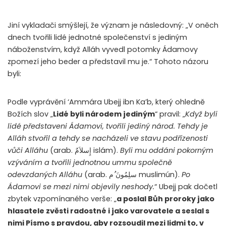
Jiní vykladači smýšlejí, že význam je následovný: „V oněch
dnech tvořili lidé jednotné společenství s jediným
náboženstvím, když Alláh vyvedl potomky Ádamovy
zpomezí jeho beder a představil mu je.“ Tohoto názoru
byli:
Podle vyprávění ‘Ammára Ubejj ibn Ka’b, který ohledně
Božích slov „
Lidé byli národem jediným
“ pravil: „
Když byli
lidé představeni Ádamovi, tvořili jediný národ. Tehdy je
Alláh stvořil a tehdy se nacházeli ve stavu podřízenosti
vůči Alláhu
(arab.
إِسلاَمٌ
islám).
Byli mu oddáni pokorným
vzýváním a tvořili jednotnou ummu společně
odevzdaných Alláhu
(arab.
م
سلِمُونَ
muslimún).
Po
Ádamovi se mezi nimi objevily neshody.
“ Ubejj pak dočetl
zbytek vzpomínaného verše: „
a poslal Bůh proroky jako
hlasatele zvěsti radostné i jako varovatele a seslal s
nimi Písmo s pravdou, aby rozsoudil mezi lidmi to, v