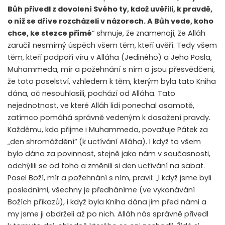
Bůh přivedl z dovolení Svého ty, kdož uvěřili, k pravdě,
o níž se dříve rozcházeli v názorech. A Bůh vede, koho
chce, ke stezce přímé
“ shrnuje, že znamenají, že Alláh
zaručil nesmírný úspěch všem těm, kteří uvěří. Tedy všem
těm, kteří podpoří víru v Alláha (Jediného) a Jeho Posla,
Muhammeda, mír a požehnání s ním a jsou přesvědčeni,
že toto poselství, vzhledem k těm, kterým byla tato Kniha
dána, ač nesouhlasili, pochází od Alláha. Tato
nejednotnost, ve které Alláh lidi ponechal osamotě,
zatímco pomáhá správně vedeným k dosažení pravdy.
Každému, kdo přijme i Muhammeda, považuje Pátek za
„den shromáždění“ (k uctívání Alláha). I když to všem
bylo dáno za povinnost, stejně jako nám v současnosti,
odchýlili se od toho a změnili si den uctívání na sabat.
Posel Boží, mír a požehnání s ním, pravil: „I když jsme byli
posledními, všechny je předháníme (ve vykonávání
Božích příkazů), i když byla Kniha dána jim před námi a
my jsme ji obdrželi až po nich. Alláh nás správně přivedl