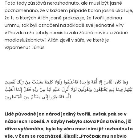
Toto tedy zůstává nerozhodnuto, ale musí být jasně
poznamenáno, že v každém případě Korán jasně ukazuje,
že ti, o kterých Alláh jasně prokazuje, že tvořili jedinou
ummu, tak byli označeni na základě své jednotné víry
v Pravdu a že tehdy neexistovala žádná nevíra a žádné
modloslužebnictví. Alláh zjevil v súře, ve které je
vzpomenut Júnus:
وَمَا كَانَ النَّاسُ إِلا أُمَّةً وَاحِدَةً فَاخْتَلَفُوا وَلَوْلا كَلِمَةٌ سَبَقَتْ مِنْ رَبِّكَ لَقُضِيَ
بَيْنَهُمْ فِيمَا فِيهِ يَخْتَلِفُونَ وَيَقُولُونَ لَوْلا أُنْزِلَ عَلَيْهِ آيَةٌ مِنْ رَبِّهِ فَقُلْ إِنَّمَا الْغَيْبُ
لِلَّهِ فَانْتَظِرُوا إِنِّي مَعَكُمْ مِنَ الْمُنْتَظِرِينَ
Lidé původně jen národ jediný tvořili, avšak pak se v
názorech rozešli. A kdyby nebylo slova Pána tvého, již
dříve vyřčeného, bylo by věru mezi nimi již rozhodnuto
vše, v čem se rozcházeli. Říkají: „Pročpak mu nebylo