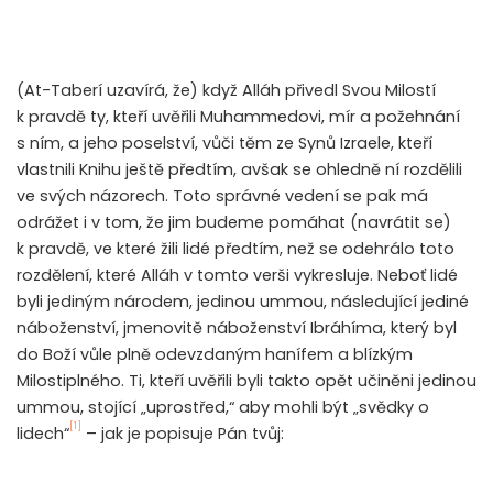
(At-Taberí uzavírá, že) když Alláh přivedl Svou Milostí
k pravdě ty, kteří uvěřili Muhammedovi, mír a požehnání
s ním, a jeho poselství, vůči těm ze Synů Izraele, kteří
vlastnili Knihu ještě předtím, avšak se ohledně ní rozdělili
ve svých názorech. Toto správné vedení se pak má
odrážet i v tom, že jim budeme pomáhat (navrátit se)
k pravdě, ve které žili lidé předtím, než se odehrálo toto
rozdělení, které Alláh v tomto verši vykresluje. Neboť lidé
byli jediným národem, jedinou ummou, následující jediné
náboženství, jmenovitě náboženství Ibráhíma, který byl
do Boží vůle plně odevzdaným hanífem a blízkým
Milostiplného. Ti, kteří uvěřili byli takto opět učiněni jedinou
ummou, stojící „uprostřed,“ aby mohli být „svědky o
[1]
lidech“
– jak je popisuje Pán tvůj: