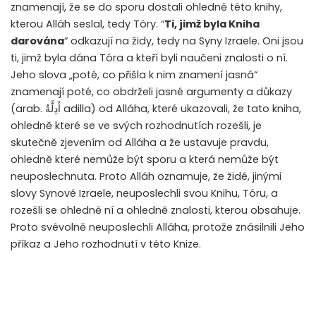
znamenají, že se do sporu dostali ohledně této knihy,
kterou Alláh seslal, tedy Tóry. “
Ti, jimž byla Kniha
darována
“ odkazují na židy, tedy na Syny Izraele. Oni jsou
ti, jimž byla dána Tóra a kteří byli naučeni znalosti o ní.
Jeho slova „poté, co přišla k nim znamení jasná“
znamenají poté, co obdrželi jasné argumenty a důkazy
(arab.
أَدِلَّةٌ
adilla) od Alláha, které ukazovali, že tato kniha,
ohledně které se ve svých rozhodnutích rozešli, je
skutečně zjevením od Alláha a že ustavuje pravdu,
ohledně které nemůže být sporu a která nemůže být
neuposlechnuta. Proto Alláh oznamuje, že židé, jinými
slovy Synové Izraele, neuposlechli svou Knihu, Tóru, a
rozešli se ohledně ní a ohledně znalosti, kterou obsahuje.
Proto svévolně neuposlechli Alláha, protože znásilnili Jeho
příkaz a Jeho rozhodnutí v této Knize.