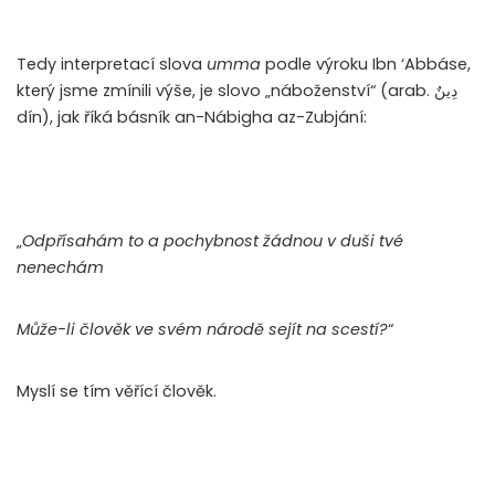
Tedy interpretací slova
umma
podle výroku Ibn ‘Abbáse,
který jsme zmínili výše, je slovo „náboženství“ (arab.
دِينٌ
dín), jak říká básník an-Nábigha az-Zubjání:
„
Odpřísahám to a pochybnost žádnou v duši tvé
nenechám
Může-li člověk ve svém národě sejít na scestí?
“
Myslí se tím věřící člověk.