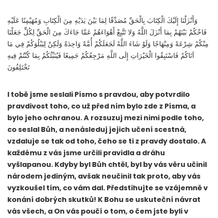
وَأَنْزَلْنَا إِلَيْكَ الْكِتَابَ بِالْحَقِّ مُصَدِّقًا لِمَا بَيْنَ يَدَيْهِ مِنَ الْكِتَابِ وَمُهَيْمِنًا عَلَيْهِ
فَاحْكُمْ بَيْنَهُمْ بِمَا أَنْزَلَ اللَّهُ وَلا تَتَّبِعْ أَهْوَاءَهُمْ عَمَّا جَاءَكَ مِنَ الْحَقِّ لِكُلٍّ جَعَلْنَا
مِنْكُمْ شِرْعَةً وَمِنْهَاجًا وَلَوْ شَاءَ اللَّهُ لَجَعَلَكُمْ أُمَّةً وَاحِدَةً وَلَكِنْ لِيَبْلُوَكُمْ فِي مَا
آتَاكُمْ فَاسْتَبِقُوا الْخَيْرَاتِ إِلَى اللَّهِ مَرْجِعُكُمْ جَمِيعًا فَيُنَبِّئُكُمْ بِمَا كُنْتُمْ فِيهِ
تَخْتَلِفُونَ
I tobě jsme seslali Písmo s pravdou, aby potvrdilo
pravdivost toho, co už před ním bylo zde z Písma, a
bylo jeho ochranou. A rozsuzuj mezi nimi podle toho,
co seslal Bůh, a nenásleduj jejich učení scestná,
vzdaluje se tak od toho, čeho se ti z pravdy dostalo. A
každému z vás jsme určili pravidla a dráhu
vyšlapanou. Kdyby byl Bůh chtěl, byl by vás věru učinil
národem jediným, avšak neučinil tak proto, aby vás
vyzkoušel tím, co vám dal. Předstihujte se vzájemně v
konání dobrých skutků! K Bohu se uskuteční návrat
vás všech, a On vás poučí o tom, o čem jste byli v