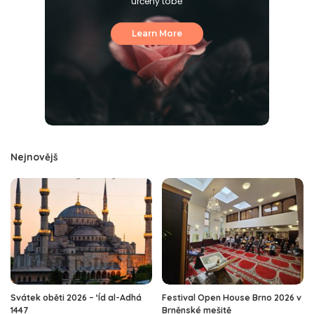
určeny tobě
Learn More
Nejnovějš
Svátek oběti 2026 – ‘Íd al-Adhá
Festival Open House Brno 2026 v
1447
Brněnské mešitě