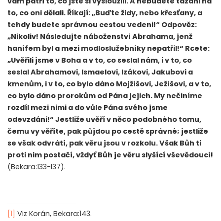
vám patří to, co jste si vysloužili. A nebudete tázáni na
to, co oni dělali. Říkají: „Buďte židy, nebo křesťany, a
tehdy budete správnou cestou vedeni!“ Odpověz:
„Nikoliv! Následujte náboženství Abrahama, jenž
hanífem byl a mezi modloslužebníky nepatřil!“ Rcete:
„Uvěřili jsme v Boha a v to, co seslal nám, i v to, co
seslal Abrahamovi, Ismaelovi, Izákovi, Jakubovi a
kmenům, i v to, co bylo dáno Mojžíšovi, Ježíšovi, a v to,
co bylo dáno prorokům od Pána jejich. My nečiníme
rozdíl mezi nimi a do vůle Pána svého jsme
odevzdáni!“ Jestliže uvěří v něco podobného tomu,
čemu vy věříte, pak půjdou po cestě správné; jestliže
se však odvrátí, pak věru jsou v rozkolu. Však Bůh ti
proti nim postačí, vždyť Bůh je věru slyšící vševědoucí!
(Bekara:133-l37).
[1]
Viz Korán, Bekara:143.