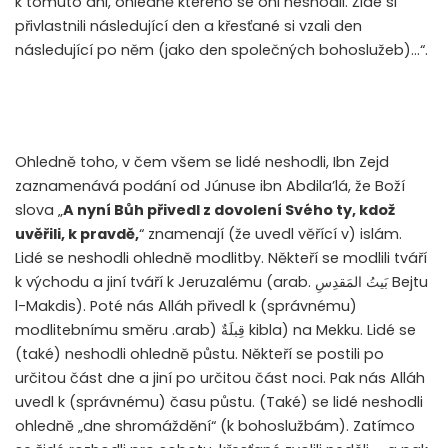
k tomuto dni, ohledně kterého se oni neshodli. Židé si
přivlastnili následující den a křesťané si vzali den
následující po něm (jako den společných bohoslužeb)…“.
Ohledně toho, v čem všem se lidé neshodli, Ibn Zejd
zaznamenává podání od Júnuse ibn Abdila’lá, že Boží
slova „
A nyní Bůh přivedl z dovolení Svého ty, kdož
uvěřili, k pravdě,
“ znamenají (že uvedl věřící v) islám.
Lidé se neshodli ohledně modlitby. Někteří se modlili tváří
k východu a jiní tváří k Jeruzalému (arab.
بَيتُ المَقدِسِ
Bejtu
l-Makdis). Poté nás Alláh přivedl k (správnému)
modlitebnímu směru
(arab.
قِبلَةٌ
kibla) na Mekku. Lidé se
(také) neshodli ohledně půstu. Někteří se postili po
určitou část dne a jiní po určitou část noci. Pak nás Alláh
uvedl k (správnému) času půstu. (Také) se lidé neshodli
ohledně „dne shromáždění“ (k bohoslužbám). Zatímco