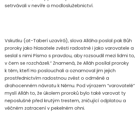
setrvávali v nevíře a modloslužebnictví.
Vskutku (at-Taberí uzavírá), slova Alláha poslal pak Bůh
proroky jako hlasatele zvěsti radostné i jako varovatele a
seslal s nimi Písmo s pravdou, aby rozsoudil mezi lidmi to,
v čem se rozcházeli.“ Znamená, že Alláh posílal proroky
k těm, kteří Ho poslouchali a oznamoval jim jejich
prostřednictvím radostnou zvěst o odměně a
drahocenném návratu k Němu. Pod výrazem “varovatelé“
myslí Alláh to, že úkolem proroků bylo také varovat ty
neposlušné před krutým trestem, zničující odplatou a
věčném zatracení v pekelném ohni.