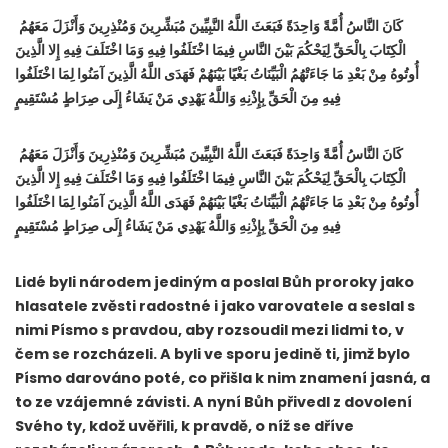
كَانَ النَّاسُ أُمَّةً وَاحِدَةً فَبَعَثَ اللَّهُ النَّبِيِّينَ مُبَشِّرِينَ وَمُنْذِرِينَ وَأَنْزَلَ مَعَهُمُ
الْكِتَابَ بِالْحَقِّ لِيَحْكُمَ بَيْنَ النَّاسِ فِيمَا اخْتَلَفُوا فِيهِ وَمَا اخْتَلَفَ فِيهِ إِلا الَّذِينَ
أُوتُوهُ مِنْ بَعْدِ مَا جَاءَتْهُمُ الْبَيِّنَاتُ بَغْيًا بَيْنَهُمْ فَهَدَى اللَّهُ الَّذِينَ آمَنُوا لِمَا اخْتَلَفُوا
فِيهِ مِنَ الْحَقِّ بِإِذْنِهِ وَاللَّهُ يَهْدِي مَنْ يَشَاءُ إِلَى صِرَاطٍ مُسْتَقِيمٍ
كَانَ النَّاسُ أُمَّةً وَاحِدَةً فَبَعَثَ اللَّهُ النَّبِيِّينَ مُبَشِّرِينَ وَمُنْذِرِينَ وَأَنْزَلَ مَعَهُمُ
الْكِتَابَ بِالْحَقِّ لِيَحْكُمَ بَيْنَ النَّاسِ فِيمَا اخْتَلَفُوا فِيهِ وَمَا اخْتَلَفَ فِيهِ إِلا الَّذِينَ
أُوتُوهُ مِنْ بَعْدِ مَا جَاءَتْهُمُ الْبَيِّنَاتُ بَغْيًا بَيْنَهُمْ فَهَدَى اللَّهُ الَّذِينَ آمَنُوا لِمَا اخْتَلَفُوا
فِيهِ مِنَ الْحَقِّ بِإِذْنِهِ وَاللَّهُ يَهْدِي مَنْ يَشَاءُ إِلَى صِرَاطٍ مُسْتَقِيمٍ
Lidé byli národem jediným a poslal Bůh proroky jako
hlasatele zvěsti radostné i jako varovatele a seslal s
nimi Písmo s pravdou, aby rozsoudil mezi lidmi to, v
čem se rozcházeli. A byli ve sporu jedině ti, jimž bylo
Písmo darováno poté, co přišla k nim znamení jasná, a
to ze vzájemné závisti. A nyní Bůh přivedl z dovolení
Svého ty, kdož uvěřili, k pravdě, o níž se dříve