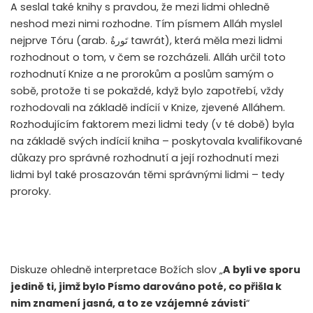
A seslal také knihy s pravdou, že mezi lidmi ohledně
neshod mezi nimi rozhodne. Tím písmem Alláh myslel
nejprve Tóru (arab.
تَورةٌ
tawrát), která měla mezi lidmi
rozhodnout o tom, v čem se rozcházeli. Alláh určil toto
rozhodnutí Knize a ne prorokům a poslům samým o
sobě, protože ti se pokaždé, když bylo zapotřebí, vždy
rozhodovali na základě indícií v Knize, zjevené Alláhem.
Rozhodujícím faktorem mezi lidmi tedy (v té době) byla
na základě svých indícií kniha – poskytovala kvalifikované
důkazy pro správné rozhodnutí a její rozhodnutí mezi
lidmi byl také prosazován těmi správnými lidmi – tedy
proroky.
Diskuze ohledně interpretace Božích slov „
A byli ve sporu
jedině ti, jimž bylo Písmo darováno poté, co přišla k
nim znamení jasná, a to ze vzájemné závisti
“