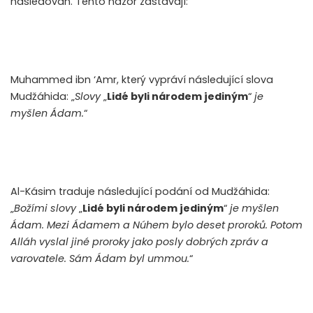
následován. Tento názor zastávají:
Muhammed ibn ‘Amr, který vypráví následující slova
Mudžáhida: „
Slovy
„
Lidé byli národem jediným
“
je
myšlen Ádam.
“
Al-Kásim traduje následující podání od Mudžáhida:
„
Božími slovy
„
Lidé byli národem jediným
“
je myšlen
Ádam. Mezi Ádamem a Núhem bylo deset proroků. Potom
Alláh vyslal jiné proroky jako posly dobrých zpráv a
varovatele. Sám Ádam byl ummou.
“