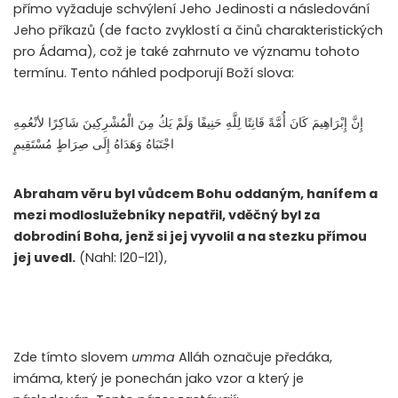
přímo vyžaduje schvýlení Jeho Jedinosti a následování
Jeho příkazů (de facto zvyklostí a činů charakteristických
pro Ádama), což je také zahrnuto ve významu tohoto
termínu. Tento náhled podporují Boží slova:
إِنَّ إِبْرَاهِيمَ كَانَ أُمَّةً قَانِتًا لِلَّهِ حَنِيفًا وَلَمْ يَكُ مِنَ الْمُشْرِكِينَ شَاكِرًا لأنْعُمِهِ
اجْتَبَاهُ وَهَدَاهُ إِلَى صِرَاطٍ مُسْتَقِيمٍ
Abraham věru byl vůdcem Bohu oddaným, hanífem a
mezi modloslužebníky nepatřil, vděčný byl za
dobrodiní Boha, jenž si jej vyvolil a na stezku přímou
jej uvedl.
(Nahl: l20-l21),
Zde tímto slovem
umma
Alláh označuje předáka,
imáma, který je ponechán jako vzor a který je