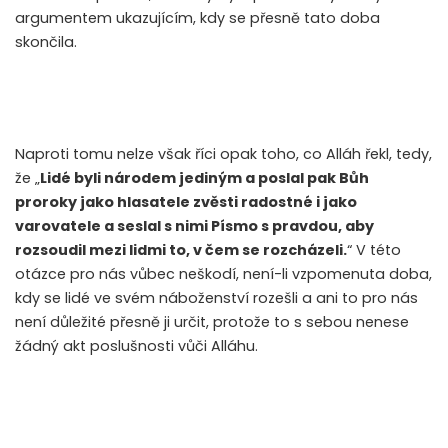
argumentem ukazujícím, kdy se přesně tato doba
skončila.
Naproti tomu nelze však říci opak toho, co Alláh řekl, tedy,
že „
Lidé byli národem jediným a poslal pak Bůh
proroky jako hlasatele zvěsti radostné i jako
varovatele a seslal s nimi Písmo s pravdou, aby
rozsoudil mezi lidmi to, v čem se rozcházeli.
“ V této
otázce pro nás vůbec neškodí, není-li vzpomenuta doba,
kdy se lidé ve svém náboženství rozešli a ani to pro nás
není důležité přesně ji určit, protože to s sebou nenese
žádný akt poslušnosti vůči Alláhu.