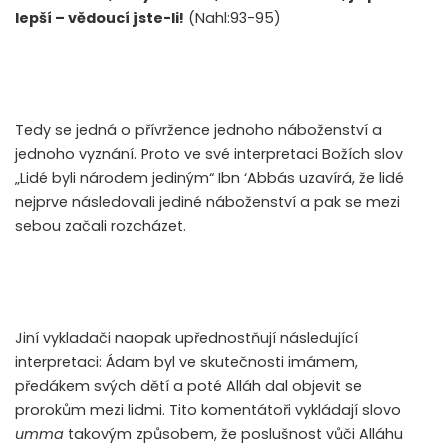
lepší – vědoucí jste-li!
(Nahl:93-95)
Tedy se jedná o přívržence jednoho náboženství a
jednoho vyznání. Proto ve své interpretaci Božích slov
„Lidé byli národem jediným“ Ibn ‘Abbás uzavírá, že lidé
nejprve následovali jediné náboženství a pak se mezi
sebou začali rozcházet.
Jiní vykladači naopak upřednostňují následující
interpretaci: Ádam byl ve skutečnosti imámem,
předákem svých dětí a poté Alláh dal objevit se
prorokům mezi lidmi. Tito komentátoři vykládají slovo
umma
takovým způsobem, že poslušnost vůči Alláhu