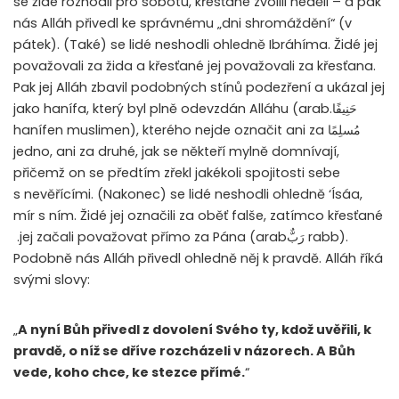
se židé rozhodli pro sobotu, křesťané zvolili neděli – a pak
nás Alláh přivedl ke správnému „dni shromáždění“ (v
pátek). (Také) se lidé neshodli ohledně Ibráhíma. Židé jej
považovali za žida a křesťané jej považovali za křesťana.
Pak jej Alláh zbavil podobných stínů podezření a ukázal jej
jako hanífa, který byl plně odevzdán Alláhu (arab.
حَنِيفًا
hanífen muslimen), kterého nejde označit ani za
مُسلِمًا
jedno, ani za druhé, jak se někteří mylně domnívají,
přičemž on se předtím zřekl jakékoli spojitosti sebe
s nevěřícími. (Nakonec) se lidé neshodli ohledně ‘Ísáa,
mír s ním. Židé jej označili za oběť falše, zatímco křesťané
jej začali považovat přímo za Pána (arab.
رَبٌّ
rabb).
Podobně nás Alláh přivedl ohledně něj k pravdě. Alláh říká
svými slovy:
„
A nyní Bůh přivedl z dovolení Svého ty, kdož uvěřili, k
pravdě, o níž se dříve rozcházeli v názorech. A Bůh
vede, koho chce, ke stezce přímé.
“