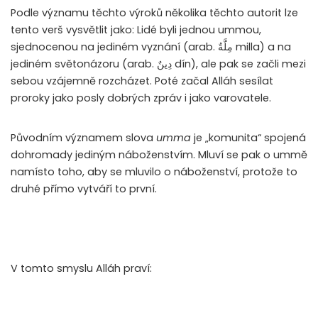
Podle významu těchto výroků několika těchto autorit lze
tento verš vysvětlit jako: Lidé byli jednou ummou,
sjednocenou na jediném vyznání (arab.
مِلَّةٌ
milla) a na
jediném světonázoru (arab.
دِينٌ
dín), ale pak se začli mezi
sebou vzájemně rozcházet. Poté začal Alláh sesílat
proroky jako posly dobrých zpráv i jako varovatele.
Původním významem slova
umma
je „komunita“ spojená
dohromady jediným náboženstvím. Mluví se pak o ummě
namísto toho, aby se mluvilo o náboženství, protože to
druhé přímo vytváří to první.
V tomto smyslu Alláh praví: