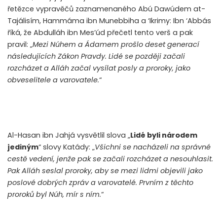
řetězce vypravěčů zaznamenaného Abú Dawúdem at-
Tajálisím, Hammáma ibn Munebbiha a ‘Ikrimy: Ibn ‘Abbás
říká, že Abdulláh ibn Mes’úd přečetl tento verš a pak
pravil: „
Mezi Núhem a Ádamem prošlo deset generací
následujících Zákon Pravdy. Lidé se později začali
rozcházet a Alláh začal vysílat posly a proroky, jako
obveselitele a varovatele.
“
Al-Hasan ibn Jahjá vysvětlil slova „
Lidé byli národem
jediným
“ slovy Katády: „
Všichni se nacházeli na správné
cestě vedení, jenže pak se začali rozcházet a nesouhlasit.
Pak Alláh seslal proroky, aby se mezi lidmi objevili jako
poslové dobrých zpráv a varovatelé. Prvním z těchto
proroků byl Núh, mír s ním.
“