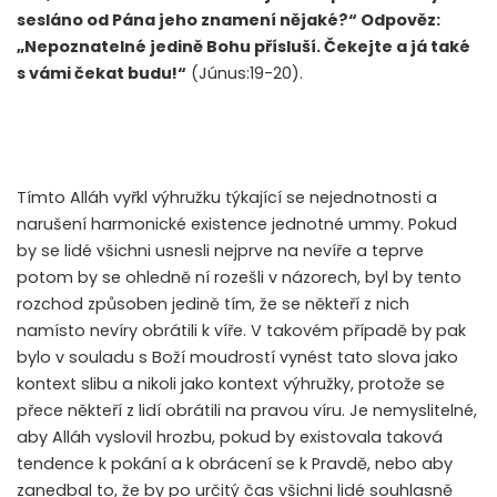
sesláno od Pána jeho znamení nějaké?“ Odpověz:
„Nepoznatelné jedině Bohu přísluší. Čekejte a já také
s vámi čekat budu!“
(Júnus:19-20).
Tímto Alláh vyřkl výhružku týkající se nejednotnosti a
narušení harmonické existence jednotné ummy. Pokud
by se lidé všichni usnesli nejprve na nevíře a teprve
potom by se ohledně ní rozešli v názorech, byl by tento
rozchod způsoben jedině tím, že se někteří z nich
namísto nevíry obrátili k víře. V takovém případě by pak
bylo v souladu s Boží moudrostí vynést tato slova jako
kontext slibu a nikoli jako kontext výhružky, protože se
přece někteří z lidí obrátili na pravou víru. Je nemyslitelné,
aby Alláh vyslovil hrozbu, pokud by existovala taková
tendence k pokání a k obrácení se k Pravdě, nebo aby
zanedbal to, že by po určitý čas všichni lidé souhlasně