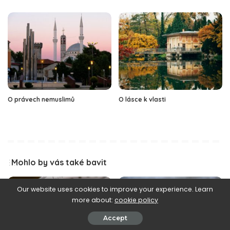
O právech nemuslimů
O lásce k vlasti
Mohlo by vás také bavit
Our website uses cookies to improve your experience. Learn
more about:
cookie policy
K zamyšlení
Accept
Korán a koránské nauky