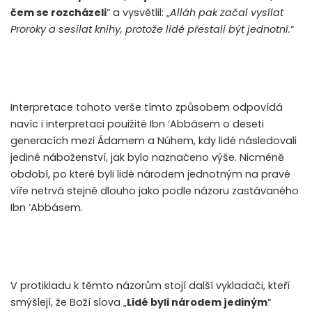
čem se rozcházeli
“ a vysvětlil: „
Alláh pak začal vysílat
Proroky a sesílat knihy, protože lidé přestali být jednotní.
“
Interpretace tohoto verše tímto způsobem odpovídá
navíc i interpretaci pouižité Ibn ‘Abbásem o deseti
generacích mezi Ádamem a Núhem, kdy lidé následovali
jediné náboženství, jak bylo naznačeno výše. Nicméně
období, po které byli lidé národem jednotným na pravé
víře netrvá stejně dlouho jako podle názoru zastávaného
Ibn ‘Abbásem.
V protikladu k těmto názorům stojí další vykladači, kteří
smýšlejí, že Boží slova „
Lidé byli národem jediným
“