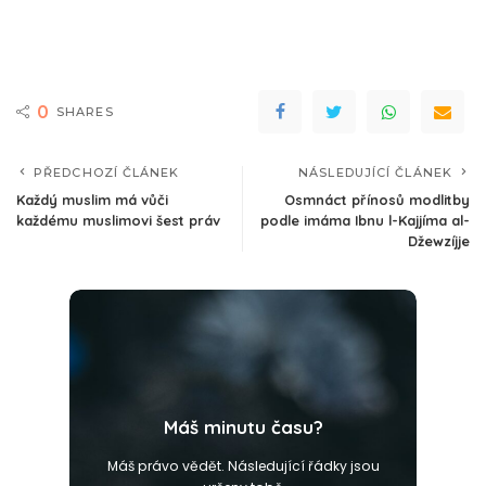
0
SHARES
PŘEDCHOZÍ ČLÁNEK
NÁSLEDUJÍCÍ ČLÁNEK
Každý muslim má vůči
Osmnáct přínosů modlitby
každému muslimovi šest práv
podle imáma Ibnu l-Kajjíma al-
Džewzíjje
Máš minutu času?
Máš právo vědět. Následující řádky jsou