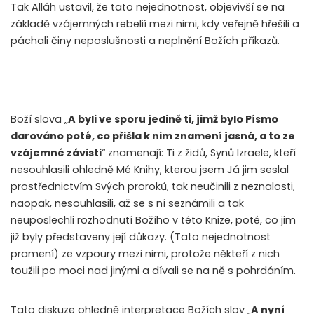
Tak Alláh ustavil, že tato nejednotnost, objevivší se na
základě vzájemných rebelií mezi nimi, kdy veřejně hřešili a
páchali činy neposlušnosti a neplnění Božích příkazů.
Boží slova „
A byli ve sporu jedině ti, jimž bylo Písmo
darováno poté, co přišla k nim znamení jasná, a to ze
vzájemné závisti
“ znamenají: Ti z židů, Synů Izraele, kteří
nesouhlasili ohledně Mé Knihy, kterou jsem Já jim seslal
prostřednictvím Svých proroků, tak neučinili z neznalosti,
naopak, nesouhlasili, až se s ní seznámili a tak
neuposlechli rozhodnutí Božího v této Knize, poté, co jim
již byly představeny její důkazy. (Tato nejednotnost
pramení) ze vzpoury mezi nimi, protože někteří z nich
toužili po moci nad jinými a dívali se na ně s pohrdáním.
Tato diskuze ohledně interpretace Božích slov „
A nyní