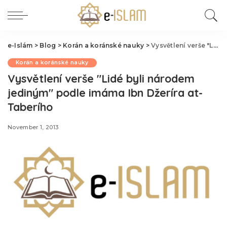
e-Islám
>
Blog
>
Korán a koránské nauky
>
Vysvětlení verše "Lidé byli národem jediným" podle imáma Ibn Džeríra at-Taberího
Korán a koránské nauky
Vysvětlení verše "Lidé byli národem
jediným" podle imáma Ibn Džeríra at-
Taberího
November 1, 2013