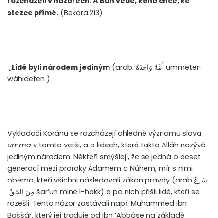
rozcházeli v názorech. A Bůh vede, koho chce, ke
stezce přímé.
(Bekara:213)
„
Lidé byli národem jediným
(arab. أُمَّةً وَاحِدَةً ummeten
wáhideten )
Vykladači Koránu se rozcházejí ohledně významu slova
umma
v tomto verši, a o lidech, které takto Alláh nazývá
jediným národem. Někteří smýšlejí, že se jedná o deset
generací mezi proroky Ádamem a Núhem, mír s nimi
oběma, kteří všichni následovali zákon pravdy (arab.
شَرعٌ
مِنَ الحَقِّ
šar’un mine l-hakk) a po nich přišli lidé, kteří se
rozešli. Tento názor zastávali např. Muhammed ibn
Baššár, který jej traduje od Ibn ‘Abbáse na základě