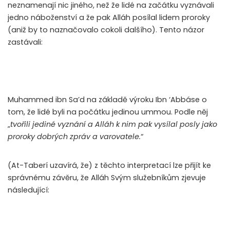
neznamenají nic jiného, než že lidé na začátku vyznávali
jedno náboženství a že pak Alláh posílal lidem proroky
(aniž by to naznačovalo cokoli dalšího). Tento názor
zastávali:
Muhammed ibn Sa’d na základě výroku Ibn ‘Abbáse o
tom, že lidé byli na počátku jedinou ummou. Podle něj
„
tvořili jediné vyznání a Alláh k nim pak vysílal posly jako
proroky dobrých zpráv a varovatele.
“
(At-Taberí uzavírá, že) z těchto interpretací lze přijít ke
správnému závěru, že Alláh Svým služebníkům zjevuje
následující: