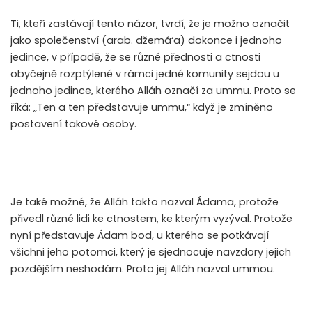
Ti, kteří zastávají tento názor, tvrdí, že je možno označit
jako společenství (arab. džemá‘a) dokonce i jednoho
jedince, v případě, že se různé přednosti a ctnosti
obyčejně rozptýlené v rámci jedné komunity sejdou u
jednoho jedince, kterého Alláh označí za ummu. Proto se
říká: „Ten a ten představuje ummu,“ když je zmíněno
postavení takové osoby.
Je také možné, že Alláh takto nazval Ádama, protože
přivedl různé lidi ke ctnostem, ke kterým vyzýval. Protože
nyní představuje Ádam bod, u kterého se potkávají
všichni jeho potomci, který je sjednocuje navzdory jejich
pozdějším neshodám. Proto jej Alláh nazval ummou.