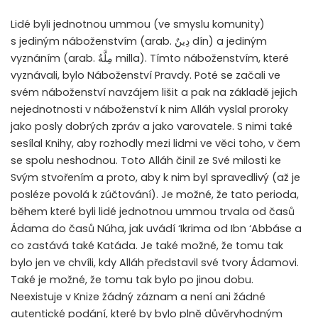
Lidé byli jednotnou ummou (ve smyslu komunity)
s jediným náboženstvím (arab.
دِينٌ
dín) a jediným
vyznáním (arab.
مِلَّةٌ
milla). Tímto náboženstvím, které
vyznávali, bylo Náboženství Pravdy. Poté se začali ve
svém náboženství navzájem lišit a pak na základě jejich
nejednotnosti v náboženství k nim Alláh vyslal proroky
jako posly dobrých zpráv a jako varovatele. S nimi také
sesílal Knihy, aby rozhodly mezi lidmi ve věci toho, v čem
se spolu neshodnou. Toto Alláh činil ze Své milosti ke
Svým stvořením a proto, aby k nim byl spravedlivý (až je
posléze povolá k zúčtování). Je možné, že tato perioda,
během které byli lidé jednotnou ummou trvala od časů
Ádama do časů Núha, jak uvádí ‘Ikrima od Ibn ‘Abbáse a
co zastává také Katáda. Je také možné, že tomu tak
bylo jen ve chvíli, kdy Alláh představil své tvory Ádamovi.
Také je možné, že tomu tak bylo po jinou dobu.
Neexistuje v Knize žádný záznam a není ani žádné
autentické podání, které by bylo plně důvěryhodným