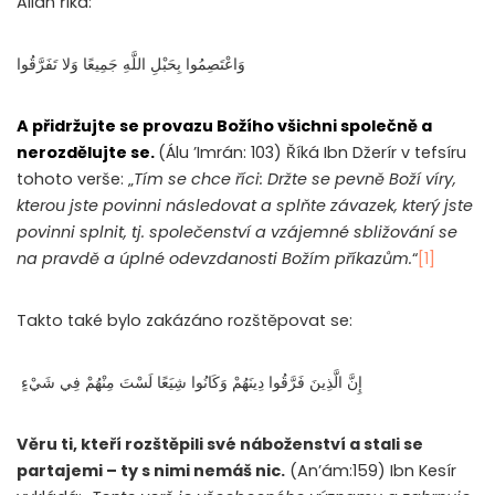
Alláh říká:
وَاعْتَصِمُوا بِحَبْلِ اللَّهِ جَمِيعًا وَلا تَفَرَّقُوا
A přidržujte se provazu Božího všichni společně a
nerozdělujte se.
(Álu ’Imrán: 103) Říká Ibn Džerír v tefsíru
tohoto verše: „
Tím se chce říci: Držte se pevně Boží víry,
kterou jste povinni následovat a splňte závazek, který jste
povinni splnit, tj. společenství a vzájemné sbližování se
na pravdě a úplné odevzdanosti Božím příkazům.
“
[1]
Takto také bylo zakázáno rozštěpovat se:
إِنَّ الَّذِينَ فَرَّقُوا دِينَهُمْ وَكَانُوا شِيَعًا لَسْتَ مِنْهُمْ فِي شَيْءٍ
Věru ti, kteří rozštěpili své náboženství a stali se
partajemi – ty s nimi nemáš nic.
(An’ám:159) Ibn Kesír