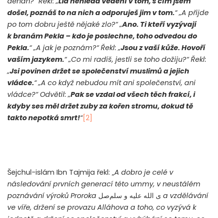
dehan?“ Řekl: „
Lid nehledá vedení v tom, s čím jsem
došel, poznáš to na nich a odporuješ jim v tom.
“ „A přijde
po tom dobru ještě nějaké zlo?“ „
Ano. Ti kteří vyzývají
k branám Pekla – kdo je poslechne, toho odvedou do
Pekla.
“ „A jak je poznám?“ Řekl: „
Jsou z vaší kůže. Hovoří
vaším jazykem.
“ „Co mi radíš, jestli se toho dožiju?“ Řekl:
„
Jsi povinen držet se společenství muslimů a jejich
vládce.
“ „A co když nebudou mít ani společenství, ani
vládce?“ Odvětil: „
Pak se vzdal od všech těch frakcí, i
kdyby ses měl držet zuby za kořen stromu, dokud tě
takto nepotká smrt!
“
[2]
Šejchul-islám Ibn Tajmija řekl: „
A dobro je celé v
následování prvních generací této ummy, v neustálém
poznávání výroků Proroka
صل
ى الله عليه و سلم
a vzdělávání
ve víře, držení se provazu Alláhova a toho, co vyzývá k