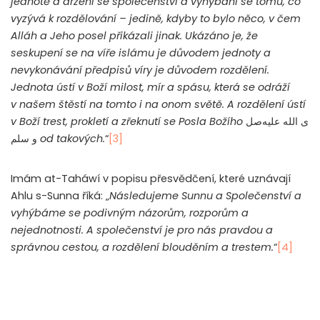
jednotě a držení se společenství a vyhýbání se tomu, co
vyzývá k rozdělování – jedině, kdyby to bylo něco, v čem
Alláh a Jeho posel přikázali jinak. Ukázáno je, že
seskupení se na víře islámu je důvodem jednoty a
nevykonávání předpisů víry je důvodem rozdělení.
Jednota ústí v Boží milost, mír a spásu, která se odráží
v našem štěstí na tomto i na onom světě. A rozdělení ústí
v Boží trest, prokletí a zřeknutí se Posla Božího
صل
ى الله عليه
و سلم
od takových.
“
[3]
Imám at-Taháwí v popisu přesvědčení, které uznávají
Ahlu s-Sunna říká: „
Následujeme Sunnu a Společenství a
vyhýbáme se podivným názorům, rozporům a
nejednotnosti.
A společenství je pro nás pravdou a
správnou cestou, a rozdělení blouděním a trestem.
“
[4]