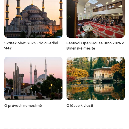
Svátek oběti 2026 – ‘Íd al-Adhá
Festival Open House Brno 2026 v
1447
Brněnské mešitě
O právech nemuslimů
O lásce k vlasti