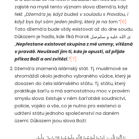
zajisté na mysli tento význam slova džemá’a, když
řekl: „
Džemá’a je, když budeš v souladu s Pravdou, i
když bys byl sám jeden jediný, který je na tom.
“
[6]
Tato džemá’a bude vždy existovat až do dne soudu.
Důkazem je hadís, kde říká Prorok
صل
ى الله عليه و سلم
:
„
Nepřestane existovat skupina z mé ummy, vítězná
v pravdě. Neuškodí jim ti, kdo je opustí, až přijde
příkaz Boží a oni zvítězí.
“
[7]
Džemá’a znamená islámský stát. Tj. muslimové se
shromáždí okolo jednoho vybraného vůdce, který je
dosazen do čela islámského státu. Tj. státu, který
praktikuje šarí’u a má samostatnou moc v pravém
smyslu slova. Existuje v něm šarí’atské soudnictví,
policie, vojsko a vše, co je nutno pro existenci a
udržení státu jednoho společenství na daném
území. Důkazem jsou slova Boží:
يَا أَيُّهَا الَّذِينَ آمَنُوا أَطِيعُوا اللَّهَ وَأَطِيعُوا الرَّسُولَ وَأُولِي