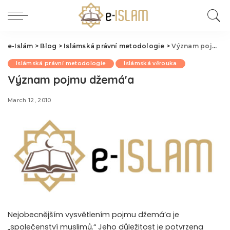
e-Islám
>
Blog
>
Islámská právní metodologie
>
Význam pojmu džemá'a
Islámská právní metodologie
Islámská věrouka
Význam pojmu džemá'a
March 12, 2010
Nejobecnějším vysvětlením pojmu džemá’a je
„společenství muslimů.“ Jeho důležitost je potvrzena