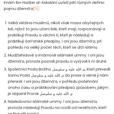
Imám Ibn Hadžer al-Askalání uvádí pět různých definic
pojmu džemá’a
[5]
:
Velká většina muslimů, nikoli však masa obyčejných
lidí, nýbrž to jsou učení lidé, kteří znají, rozpoznávají a
praktikují Pravdu a všichni ti, kteří je následují a
praktikují šarí’atské předpisy. I oni jsou džemá’a, při
pohledu na veliký počet těch, kteří se drží islámu.
Mudžtehidové a imámové islámské ummy. I oni jsou
džemá’a, protože poznali pravdu a vyzývali k ní druhé.
Společníci Posla Božího
صل
ى الله عليه و سلم
, kteří převedli
Sunnu Posla
صل
ى الله عليه و سلم
do praxe a věrně ji nám
přenesli. I oni jsou džemá’a, v pohledu požehnání
onoho času a praktikování předpisů způsobem, jakým
je objasnil Prorok
صل
ى الله عليه و سلم
.
Následovníci islámské ummy. I oni jsou džemá’a,
protože následují Pravdu na rozdíl od nevěřících, kteří
se Pravdě protiví.