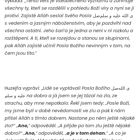
vykládá: „
Tento verš je všeobecného významu a zahrnuje
všechny ty, kteří se rozdělili v pohledu Boží víry a nyní se jí
protiví. Zajisté Alláh seslal Svého Posla
صل
ى الله عليه و سلم
s vedením a jasným náboženstvím, aby je pozdvihl nad
všechna ostatní. Jeho šarí’a je jedna a není v ní rozkolu a
rozštěpení. A ti, kteří se rozejdou a stanou se skupinami,
pak Alláh zajisté učinil Posla Božího nevinným v tom, na
čem jsou tito.
“
Huzejfa vypráví: „
Lidé se vyptávali Posla Božího
صل
ى الله
عليه و سلم
na dobro a já jsem se jej tázal na zlo, ze
strachu, aby mne nepotkalo. Řekl jsem tedy: „Posle Boží,
my jsme byli v době nevědomosti ve zlu a pak k nám
přišel Alláh s tímto dobrem. Nastane po něm ještě nějaké
zlo?“ „
Ano,
“ odpověděl. „A přijde po tom zlu ještě nějaké
dobro?“ „
Ano,
“ odpověděl, „
a je v tom dehan.
“ „A co je