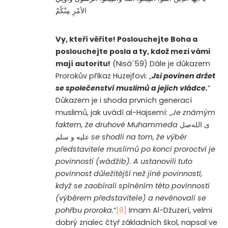
الأمْرِ مِنْكُمْ
Vy, kteří věříte! Poslouchejte Boha a
poslouchejte posla a ty, kdož mezi vámi
mají autoritu!
(Nisá´59) Dále je důkazem
Prorokův příkaz Huzejfovi: „
Jsi povinen držet
se společenství muslimů a jejich vládce.
“
Důkazem je i shoda prvních generací
muslimů, jak uvádí al-Hajsemí: „
Je známým
faktem, že druhové Muhammeda
صل
ى الله
عليه و سلم
se shodli na tom, že výběr
představitele muslimů po konci proroctví je
povinností (wádžib). A ustanovili tuto
povinnost důležitější než jiné povinnosti,
když se zaobírali splněním této povinnosti
(výběrem představitele) a nevěnovali se
pohřbu proroka.
“
[8]
Imam Al-Džuzerí, velmi
dobrý znalec čtyř základních škol, napsal ve