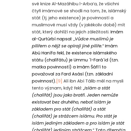
své knize Al-Mazáhibu l-Arba‘a, že všichni
čtyři imámové se shodli na tom, že, islámský
stát (tj. jeho existence) je povinností a
muslimové musí vždy (v jakékoliv době) mít
stát, který dohlíží na jejich záležitosti.
Imám
al-Qurtúrbí napsal: „
Vůdce muslimů je
pilířem o nějž se opírají jiné pilíře.
“ Imám
Abú Hanífa řekl, že existence islámského
státu (chalífátu) je Ummu ´l-Fará´id (tzn.
matka povinností) a Imám Šáfi’í to
považoval za Fard Asásí (tzn. základní
povinnost).
[9]
Alí ibn Abí Tálib měl na mysli
tento význam, když řekl:
„
Islám a stát
(chalífát) jsou jako bratři. Jeden nemůže
existovat bez druhého, neboť islám je
základem pro stát (chalífát) a stát
(chalífát) je strážcem islámu. Pro stát je
islám jediným základem a pro islám je stát
(chalífát) jediným strážcem.
“ Tato džemá’a