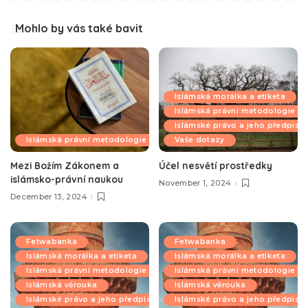
Mohlo by vás také bavit
Islámská morálka a etiketa
Islámská právní metodologie
Islámské právo a jeho předpisy
Islámská právní metodologie
Vaše dotazy
Mezi Božím Zákonem a
Účel nesvětí prostředky
islámsko-právní naukou
November 1, 2024
December 13, 2024
Fetwabanka
Fetwabanka
Islámská morálka a etiketa
Islámská morálka a etiketa
Islámská právní metodologie
Islámská právní metodologie
Islámská věrouka
Islámská věrouka
Islámské právo a jeho předpisy
Islámské právo a jeho předpisy