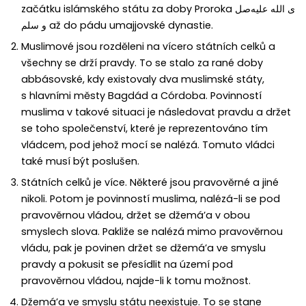
začátku islámského státu za doby Proroka
صل
ى الله عليه
و سلم
až do pádu umajjovské dynastie.
Muslimové jsou rozděleni na vícero státních celků a
všechny se drží pravdy. To se stalo za rané doby
abbásovské, kdy existovaly dva muslimské státy,
s hlavními městy Bagdád a Córdoba. Povinností
muslima v takové situaci je následovat pravdu a držet
se toho společenství, které je reprezentováno tím
vládcem, pod jehož mocí se nalézá. Tomuto vládci
také musí být poslušen.
Státních celků je více. Některé jsou pravověrné a jiné
nikoli. Potom je povinností muslima, nalézá-li se pod
pravověrnou vládou, držet se džemá’a v obou
smyslech slova. Pakliže se nalézá mimo pravověrnou
vládu, pak je povinen držet se džemá’a ve smyslu
pravdy a pokusit se přesídlit na území pod
pravověrnou vládou, najde-li k tomu možnost.
Džemá’a ve smyslu státu neexistuje. To se stane