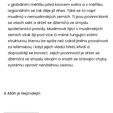
v globálním měřítku před koncem světa a v měřítku
regionálním se tak děje již dnes. Týká se to např.
muslimů v nemuslimských zemích. Ti jsou povinni klonit
se všech sekt a držet se džemá’a ve smyslu
společenství pravdy. Muslimové žijící v muslimských
zemích však žijí pod více či méně fungující státní
strukturou, kterou lze spíše než cokoli jiného považovat
za islámskou, i když jejich vládci hřeší, křivdí a
dopouštějí se inovací. Jejich povinností je držet se
džemá’a ve smyslu obojím a snažit se stávající chyby
systému opravit nenásilnou cestou.
A Alláh je Nejznalejší.