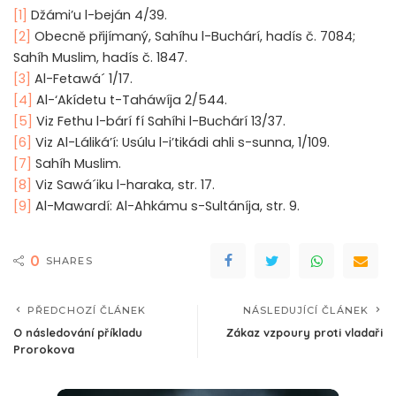
[1]
Džámi’u l-beján 4/39.
[2]
Obecně přijímaný, Sahíhu l-Buchárí, hadís č. 7084;
Sahíh Muslim, hadís č. 1847.
[3]
Al-Fetawá´ 1/17.
[4]
Al-‘Akídetu t-Taháwíja 2/544.
[5]
Viz Fethu l-bárí fí Sahíhi l-Buchárí 13/37.
[6]
Viz Al-Láliká’í: Usúlu l-i’tikádi ahli s-sunna, 1/109.
[7]
Sahíh Muslim.
[8]
Viz Sawá´iku l-haraka, str. 17.
[9]
Al-Mawardí: Al-Ahkámu s-Sultáníja, str. 9.
0
SHARES
PŘEDCHOZÍ ČLÁNEK
NÁSLEDUJÍCÍ ČLÁNEK
O následování příkladu
Zákaz vzpoury proti vladaři
Prorokova