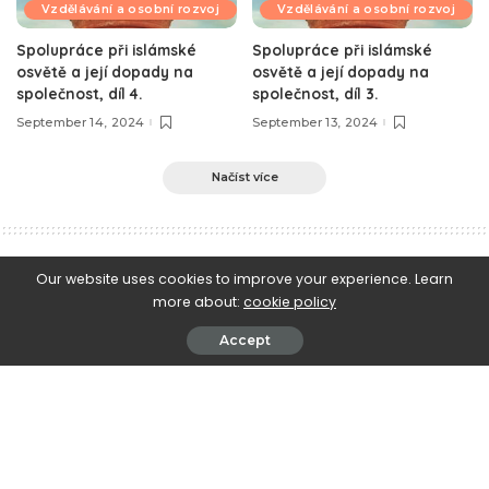
Vzdělávání a osobní rozvoj
Vzdělávání a osobní rozvoj
Spolupráce při islámské
Spolupráce při islámské
osvětě a její dopady na
osvětě a její dopady na
společnost, díl 4.
společnost, díl 3.
September 14, 2024
September 13, 2024
Načíst více
e-Islám
>
Blog
>
Vybraná kázání
>
O následování příkladu Prorokova
Our website uses cookies to improve your experience. Learn
more about:
cookie policy
Vybraná kázání
O následování příkladu Prorokova
Accept
March 12, 2010