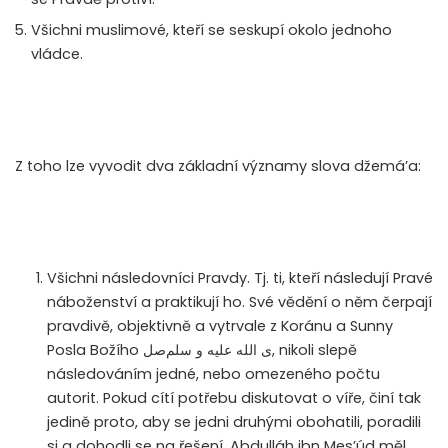
Všichni muslimové, kteří se seskupí okolo jednoho
vládce.
Z toho lze vyvodit dva základní významy slova džemá’a:
Všichni následovníci Pravdy. Tj. ti, kteří následují Pravé
náboženství a praktikují ho. Své vědění o něm čerpají
pravdivě, objektivně a vytrvale z Koránu a Sunny
Posla Božího
صل
ى الله عليه و سلم
, nikoli slepě
následováním jedné, nebo omezeného počtu
autorit. Pokud cítí potřebu diskutovat o víře, činí tak
jedině proto, aby se jedni druhými obohatili, poradili
si a dohodli se na řešení. Abdulláh ibn Mes’úd měl