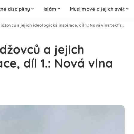
né disciplíny
Islám
Muslimové a jejich svět
žovců a jejich ideologická inspirace, díl 1.: Nová vlna tekfírovců
džovců a jejich
ce, díl 1.: Nová vlna