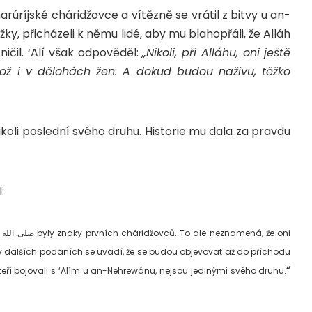
y, přicházeli k němu lidé, aby mu blahopřáli, že Alláh
ičil. ‘Alí však odpověděl:
„Nikoli, při Alláhu, oni ještě
kož i v dělohách žen. A dokud budou naživu, těžko
nikoli poslední svého druhu. Historie mu dala za pravdu
:
oť v dalších podáních se uvádí, že se budou objevovat až do příchodu
“
teří bojovali s ‘Alím u an-Nehrewánu, nejsou jedinými svého druhu.