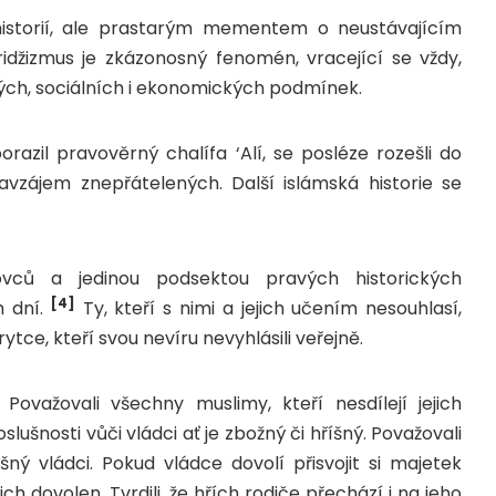
historií, ale prastarým mementem o neustávajícím
džizmus je zkázonosný fenomén, vracející se vždy,
ných, sociálních i ekonomických podmínek.
azil pravověrný chalífa ‘Alí, se posléze rozešli do
zájem znepřátelených. Další islámská historie se
žovců a jedinou podsektou pravých historických
[4]
h dní.
Ty, kteří s nimi a jejich učením nesouhlasí,
ytce, kteří svou nevíru nevyhlásili veřejně.
. Považovali všechny muslimy, kteří nesdílejí jejich
slušnosti vůči vládci ať je zbožný či hříšný. Považovali
ný vládci. Pokud vládce dovolí přisvojit si majetek
h dovolen. Tvrdili, že hřích rodiče přechází i na jeho