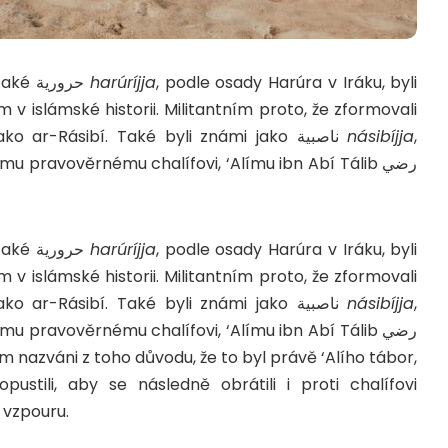
Historičtí cháridžovci ze 7. století, nazývaní také حرورية
harúríjja
, podle osady Harúra v Iráku, byli
islámské historii. Militantním proto, že zformovali
vlastní vojsko v čele s vůdcem známým jako ar-Rásibí. Také byli známi jako ناصبية
násibíjja
,
u pravověrnému chalífovi, ‘Alímu ibn Abí Tálib رضي
Historičtí cháridžovci ze 7. století, nazývaní také حرورية
harúríjja
, podle osady Harúra v Iráku, byli
islámské historii. Militantním proto, že zformovali
vlastní vojsko v čele s vůdcem známým jako ar-Rásibí. Také byli známi jako ناصبية
násibíjja
,
u pravověrnému chalífovi, ‘Alímu ibn Abí Tálib رضي
stili, aby se následně obrátili i proti chalífovi
 vzpouru.