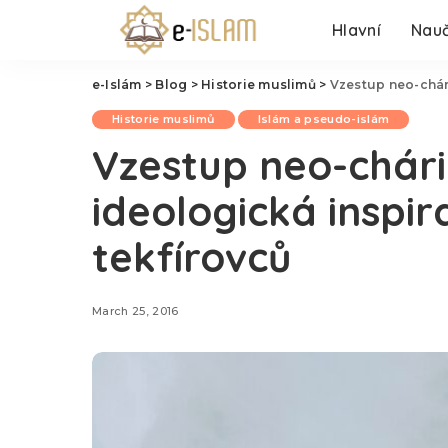
Hlavní
Nauč
e-Islám
>
Blog
>
Historie muslimů
>
Vzestup neo-chárid
Historie muslimů
Islám a pseudo-islám
Vzestup neo-chári
ideologická inspira
tekfírovců
March 25, 2016