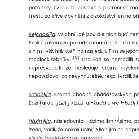
potomky. Tvrdili, že poslové a proroci se moh
trestu za křivé obvinění z cizoložství jen na p
Bejchasíjja
. Všichni lidé jsou dle nich buď 
Přišli k závěru, že pokud se imám některé sku
s ním i všichni, kteří ho následují. Tím se je
[5]
modloslužebníky.
Tito lidé se nemodlili 
nepřesvědčili, že následuje stejný myšl
nepovažovali za nevyhnutelné, resp. tvrdili, 
Sa’lebíjja
. Kromě obecně cháridžovských pře
Boží (arab. القضاء و القدر
al-kadá´u we l-kadr
)
Házimíjja
ímán
, věřili, že cokoli učiní, Alláh jim to o
všude, bez jakéhokoli omezení.