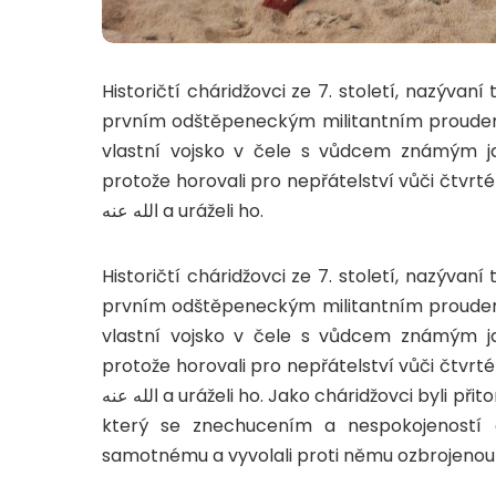
prvním odštěpeneckým militantním proudem v 
protože horovali pro nepřátelství vůči čtvrtém
الله عنه a uráželi ho.
prvním odštěpeneckým militantním proudem v 
protože horovali pro nepřátelství vůči čtvrtém
الله عنه a uráželi ho. Jako cháridžovci byli přitom nazváni z toho důvodu, že to byl právě ‘Alího tábor,
který se znechucením a nespokojeností opu
samotnému a vyvolali proti němu ozbrojenou