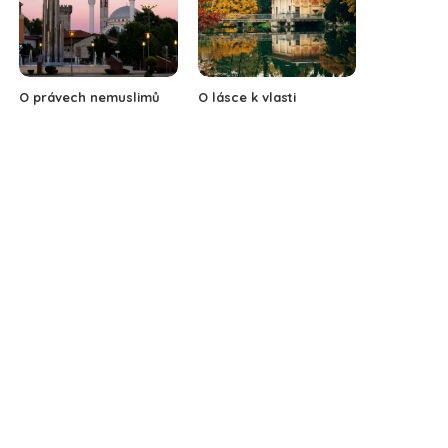
O právech nemuslimů
O lásce k vlasti