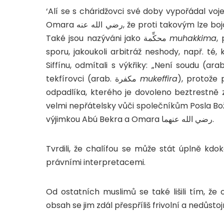
‘Alí se s cháridžovci své doby vypořádal voj
Omara رضي الله عنه, že proti tak
Také jsou nazýváni jako محكِّمة
muhakkima
,
sporu, jakoukoli arbitráž neshody, např. té, která vz
tekfírovci (arab. مكفرة
mukeffira
), protože 
odpadlíka, kterého je dovoleno beztrestně zab
velmi nepřátelsky vůči společníkům Posla Božího صلى الله عليه و سلم a nepovažovali je za m
výjimkou Abú Bekra a Omara رضي الله عنهما.
Tvrdili, že chalífou se může stát úplně kdokol
právními interpretacemi.
Od ostatních muslimů se také lišili tím, že 
obsah se jim zdál přespříliš frivolní a nedůst