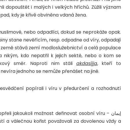
li dopouštět i malých i velkých hříchů. Zúžili význam
řípad, kdy je křivě obviněna vdaná žena.
nemuslimové, nebo odpadlíci, dokud se neprokáže opak.
piny stane nevěřícím, resp. odpadne od víry, odpadají
jich země stává zemí modloslužebnictví a celá populace
za nikým, kdo nepatřil k jejich sektě, nebo o kom se
enkový směr. Naproti nim stáli
akdasíjja
, kteří to
že nevíra jednoho se nemůže přenášet na jiné.
svědčení popírali i víru v předurčení a rozhodnutí
.
, následovníci Házima ibn ‘Ásima, popřeli jakoukoli možnost definovat osobní víru – إيمان
dpustí a válečnou kořist považovali za dovolenou vždy a