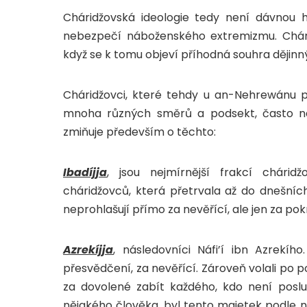
Cháridžovská ideologie tedy není dávnou 
nebezpečí náboženského extremizmu. Chári
když se k tomu objeví příhodná souhra dějin
Cháridžovci, které tehdy u an-Nehrewánu por
mnoha různých směrů a podsekt, často nav
zmiňuje především o těchto:
Ibadíjja
, jsou nejmírnější frakcí chárid
cháridžovců, která přetrvala až do dnešníc
neprohlašují přímo za nevěřící, ale jen za pokr
Azrekíjja
, následovníci Náfi’í ibn Azrekího
přesvědčení, za nevěřící. Zároveň volali po po
za dovolené zabít každého, kdo není posluš
nějakého člověka, byl tento majetek podle nic