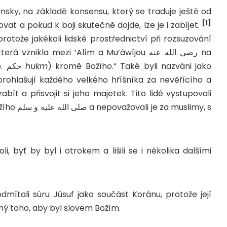
ensky, na základě konsensu, který se traduje ještě od
[1]
ovým lze bojovat a pokud k boji skutečně dojde, lze je i zabíjet.
 protože jakékoli lidské prostřednictví při rozsuzování
nikla mezi ‘Alím a Mu’áwíjou رضي الله عنه na
Siffínu, odmítali s výkřiky: „Není soudu (arab. حكم
hukm
) kromě Božího.“ Také byli nazváni jako
prohlašují každého velkého hříšníka za nevěřícího a
ít a přisvojit si jeho majetek. Tito lidé vystupovali
uslimy, s
i, byť by byl i otrokem a lišili se i několika dalšími
odmítali súru Júsuf jako součást Koránu, protože její
ojný toho, aby byl slovem Božím.