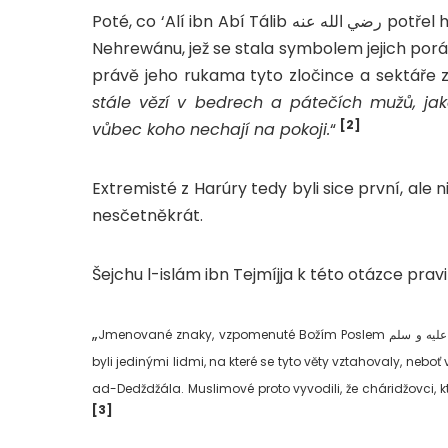
Poté, co ‘Alí ibn Abí Tálib رضي الله عنه potřel harúríjské cháridžovce a vítězně se vrátil z bitvy u an-
Nehrewánu, jež se stala symbolem jejich porážk
právě jeho rukama tyto zločince a sektáře zn
stále vězí v bedrech a pátečích mužů, ja
[2]
vůbec koho nechají na pokoji.
“
Extremisté z Harúry tedy byli sice první, ale 
nesčetněkrát.
Šejchu l-islám ibn Tejmíjja k této otázce pravil
„
Jmenované znaky, vzpomenuté Božím Poslem صلى الله عليه و سلم byly znaky prvních cháridžovců. To ale neznamená, že oni
byli jedinými lidmi, na které se tyto věty vztahovaly, neb
ad-Dedždžála. Muslimové proto vyvodili, že cháridžovci, k
[3]