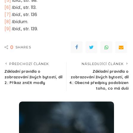
[5]
Ibid.
, str. 98.
[6]
Ibid.
, str. 113.
[7]
Ibid
., str. 136
[8]
Ibidum
.
[9]
Ibid.
, str. 139.
0
SHARES
PŘEDCHOZÍ ČLÁNEK
NÁSLEDUJÍCÍ ČLÁNEK
Základní pravidla o
Základní pravidla o
zobrazování živých bytostí, díl
zobrazování živých bytostí, díl
2.: Příkaz zničit modly
4.: Obecné předpisy podobizen
toho, co má duši