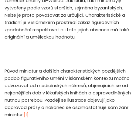
zámeček chalífy al-Welída. Jak sídla, tak i mince byly
vytvořeny podle vzorů starších, zejména byzantských.
Nelze je proto považovat za určující. Charakteristické a
tradiční je v islámském prostředí zákaz figurativních
zpodobnění respektovat a i tato jejich absence má také
originální a uměleckou hodnotu.
Původ miniatur a dalších charakteristických pozdějších
podob figurativního umění v islámském kontextu možno
odvozovat od medicínských nákresů, objevujících se od
nejranějších dob v lékařských knihách a ospravedlněných
nutnou potřebou. Později se ilustrace objevují jako
doprovod prózy a nakonec se osamostatňuje sám žánr
miniatur.
[1]