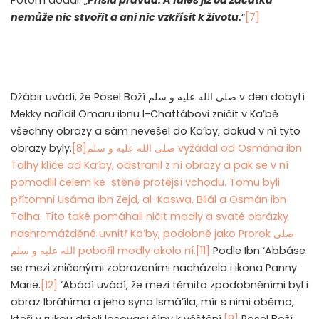
nemůže nic stvořit a ani nic vzkřísit k životu.
“
[7]
Džábir uvádí, že Posel Boží
صلى الله عليه و سلم
v den dobytí
Mekky nařídil Omaru ibnu l-Chattábovi zničit v Ka’bě
všechny obrazy a sám nevešel do Ka’by, dokud v ní tyto
obrazy byly.
[8]
صلى الله عليه و سلم
vyžádal od Osmána ibn
Talhy klíče od Ka’by, odstranil z ní obrazy a pak se v ní
pomodlil čelem ke stěně protější vchodu. Tomu byli
přítomni Usáma ibn Zejd, al-Kaswa, Bilál a Osmán ibn
Talha. Tito také pomáhali ničit modly a svaté obrázky
nashromážděné uvnitř Ka’by, podobně jako Prorok
صلى
الله عليه و سلم
pobořil modly okolo ní.
[11]
Podle Ibn ‘Abbáse
se mezi zničenými zobrazeními nacházela i ikona Panny
Marie.
[12]
‘Abádí uvádí, že mezi těmito zpodobněními byl i
obraz Ibráhíma a jeho syna Ismá’íla, mír s nimi oběma,
kteří v rukou drželi losovací šípy k věštění.
[9]
Posel Boží