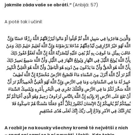
jakmile záda vaše se obrátí.“
(Anbijá: 57)
A poté tak i učinil:
وَالَّذِينَ هَاجَرُوا فِي سَبِيلِ اللَّهِ ثُمَّ قُتِلُوا أَوْ مَاتُوا لَيَرْزُقَنَّهُمُ اللَّهُ رِزْقًا حَسَنًا وَإِنَّ
اللَّهَ لَهُوَ خَيْرُ الرَّازِقِينَ لَيُدْخِلَنَّهُمْ مُدْخَلا يَرْضَوْنَهُ وَإِنَّ اللَّهَ لَعَلِيمٌ حَلِيمٌ ذَلِكَ وَمَنْ
عَاقَبَ بِمِثْلِ مَا عُوقِبَ بِهِ ثُمَّ بُغِيَ عَلَيْهِ لَيَنْصُرَنَّهُ اللَّهُ إِنَّ اللَّهَ لَعَفُوٌّ غَفُورٌ ذَلِكَ
بِأَنَّ اللَّهَ يُولِجُ اللَّيْلَ فِي النَّهَارِ وَيُولِجُ النَّهَارَ فِي اللَّيْلِ وَأَنَّ اللَّهَ سَمِيعٌ بَصِيرٌ ذَلِكَ
بِأَنَّ اللَّهَ هُوَ الْحَقُّ وَأَنَّ مَا يَدْعُونَ مِنْ دُونِهِ هُوَ الْبَاطِلُ وَأَنَّ اللَّهَ هُوَ الْعَلِيُّ الْكَبِيرُ
أَلَمْ تَرَ أَنَّ اللَّهَ أَنْزَلَ مِنَ السَّمَاءِ مَاءً فَتُصْبِحُ الأرْضُ مُخْضَرَّةً إِنَّ اللَّهَ لَطِيفٌ
خَبِيرٌ لَهُ مَا فِي السَّمَاوَاتِ وَمَا فِي الأرْضِ وَإِنَّ اللَّهَ لَهُوَ الْغَنِيُّ الْحَمِيدُ
أَلَمْ تَرَ أَنَّ
اللَّهَ سَخَّرَ لَكُمْ مَا فِي الأرْضِ وَالْفُلْكَ تَجْرِي فِي الْبَحْرِ بِأَمْرِهِ وَيُمْسِكُ السَّمَاءَ
أَنْ تَقَعَ عَلَى الأرْضِ إِلا بِإِذْنِهِ إِنَّ اللَّهَ بِالنَّاسِ لَرَءُوفٌ رَحِيمٌ وَهُوَ الَّذِي أَحْيَاكُمْ ثُمَّ
يُمِيتُكُمْ ثُمَّ يُحْيِيكُمْ إِنَّ الإنْسَانَ لَكَفُورٌ لِكُلِّ أُمَّةٍ جَعَلْنَا مَنْسَكًا هُمْ نَاسِكُوهُ فَلا
يُنَازِعُنَّكَ فِي الأمْرِ وَادْعُ إِلَى رَبِّكَ إِنَّكَ لَعَلَى هُدًى مُسْتَقِيمٍ
A rozbil je na kousky všechny kromě té největší z nich
– snad oni sami se k ní navrátí. I řekli: „Kdo tohle