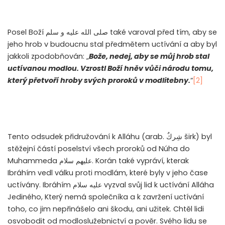
Posel Boží
صلى الله عليه و سلم
také varoval před tím, aby se
jeho hrob v budoucnu stal předmětem uctívání a aby byl
jakkoli zpodobňován: „
Bože, nedej, aby se můj hrob stal
uctívanou modlou. Vzrostl Boží hněv vůči národu tomu,
který přetvoří hroby svých proroků v modlitebny.
“
[2]
Tento odsudek přidružování k Alláhu (arab.
شِركٌ
širk) byl
stěžejní částí poselství všech proroků od Núha do
Muhammeda
عليهم سلام
. Korán také vypráví, kterak
Ibráhím vedl válku proti modlám, které byly v jeho čase
uctívány. Ibráhím
عليه سلام
vyzval svůj lid k uctívání Alláha
Jediného, Který nemá společníka a k zavržení uctívání
toho, co jim nepřinášelo ani škodu, ani užitek. Chtěl lidi
osvobodit od modloslužebnictví a pověr. Svého lidu se