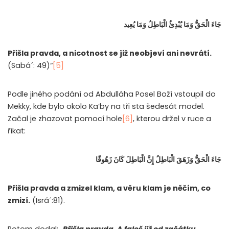
جَاءَ الْحَقُّ وَمَا يُبْدِئُ الْبَاطِلُ وَمَا يُعِيد
Přišla pravda, a nicotnost se již neobjeví ani nevrátí.
(Sabá´: 49)“
[5]
Podle jiného podání od Abdulláha Posel Boží vstoupil do
Mekky, kde bylo okolo Ka’by na tři sta šedesát model.
Začal je zhazovat pomocí hole
[6]
, kterou držel v ruce a
říkat:
جَاءَ الْحَقُّ وَزَهَقَ الْبَاطِلُ إِنَّ الْبَاطِلَ كَانَ زَهُوقًا
Přišla pravda a zmizel klam, a věru klam je něčím, co
zmizí.
(Isrá´:81).
Potom dodal: „
Přišla pravda. A faleš již od začátku