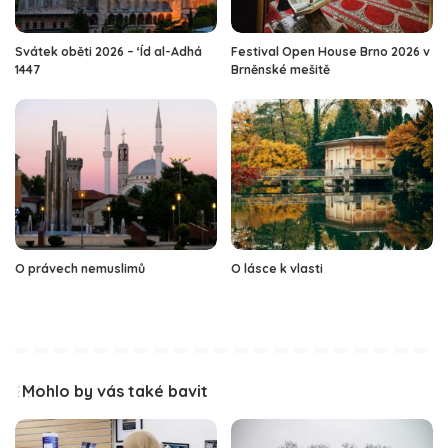
Svátek oběti 2026 – ‘Íd al-Adhá
Festival Open House Brno 2026 v
1447
Brněnské mešitě
O právech nemuslimů
O lásce k vlasti
Mohlo by vás také bavit