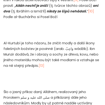
pravil: „
Alláh nechť je zničí
(tj. tvůrce těchto obrazů)
oni
dva
(tj. Ibráhím a Ismá‘íl)
nikdy ze šípů nehádali.
“
[10]
Podle al-Buchárího si Posel Boží
Al-Kurtubí je toho názoru, že zničit modly a další ikony
falešných božstev je povinné (arab.
وَاجِبٌ
wádžib). Ibn
Munzir dodává, že i obrazy a sochy ze dřeva, kovu, nebo
jiného materiálu mohou být také modlami a vztahuje se
na ně stejný předpis.
[13]
Šlo o jasný příkaz daný Alláhem, realizovaný jeho
Prorokem
صلى الله عليه و سلم
a přikázaný dále jeho
následovníkům. Modly by už patrně nadále uctívány