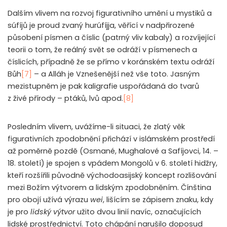
Dalším vlivem na rozvoj figurativního umění u mystiků a
súfíjů je proud zvaný hurúfíjja, věřící v nadpřirozené
působení písmen a číslic (patrný vliv kabaly) a rozvíjející
teorii o tom, že reálný svět se odráží v písmenech a
číslicích, případně že se přímo v koránském textu odráží
Bůh
[7]
– a Alláh je Vznešenější než vše toto. Jasným
mezistupněm je pak kaligrafie uspořádaná do tvarů
z živé přírody – ptáků, lvů apod.
[8]
Posledním vlivem, uvážíme-li situaci, že zlatý věk
figurativních zpodobnění přichází v islámském prostředí
až poměrně pozdě (Osmané, Mughalové a Safíjovci, 14. –
18. století) je spojen s vpádem Mongolů v 6. století hidžry,
kteří rozšířili původně východoasijský koncept rozlišování
mezi Božím výtvorem a lidským zpodobněním. Čínština
pro obojí užívá výrazu
wei
, lišícím se zápisem znaku, kdy
je pro
lidský výtvor
užito dvou linií navíc, označujících
lidské prostřednictví. Toto chápání narušilo doposud