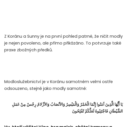
Z Koránu a Sunny je na první pohled patrné, že ničit modly
je nejen povoleno, ale přímo přikázáno. To potvrzuje také
praxe zbožných předků.
Modloslužebnictví je v Koránu samotném velmi ostře
odsouzeno, stejně jako modly samotné:
يَا أَيُّهَا الَّذِينَ آمَنُوا إِنَّمَا الْخَمْرُ وَالْمَيْسِرُ وَالأنْصَابُ وَالأزْلامُ رِجْسٌ مِنْ عَمَلِ
الشَّيْطَانِ فَاجْتَنِبُوهُ لَعَلَّكُمْ تُفْلِحُونَ
Vy, kteří věříte! Víno, hra majsir, obětní kameny a