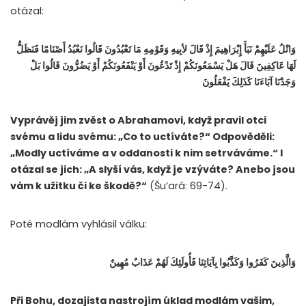
otázal:
وَاتْلُ عَلَيْهِمْ نَبَأَ إِبْرَاهِيمَ إِذْ قَالَ لأبِيهِ وَقَوْمِهِ مَا تَعْبُدُونَ قَالُوا نَعْبُدُ أَصْنَامًا فَنَظَلُّ
لَهَا عَاكِفِينَ قَالَ هَلْ يَسْمَعُونَكُمْ إِذْ تَدْعُونَ أَوْ يَنْفَعُونَكُمْ أَوْ يَضُرُّونَ قَالُوا بَلْ
وَجَدْنَا آبَاءَنَا كَذَلِكَ يَفْعَلُونَ
Vyprávěj jim zvěst o Abrahamovi, když pravil otci
svému a lidu svému: „Co to uctíváte?“ Odpověděli:
„Modly uctíváme a v oddanosti k nim setrváváme.“ I
otázal se jich: „A slyší vás, když je vzýváte? Anebo jsou
vám k užitku či ke škodě?“
(Šu‘ará: 69-74).
Poté modlám vyhlásil válku:
وَالَّذِينَ كَفَرُوا وَكَذَّبُوا بِآيَاتِنَا فَأُولَئِكَ لَهُمْ عَذَابٌ مُهِينٌ
Při Bohu, dozajista nastrojím úklad modlám vašim,