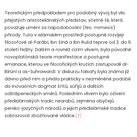
Teoretickým předpokladem pro podobný vývoj byl vliv
přejatých aristoteliánských představ, včetně té, která
považuje umění za napodobování (řec.
mimesis
)
přírody. Tuto v islámském prostředí postupně rozvíjejí
filozofové al-Farábí, Ibn Síná a Ibn Rušd teprve od 3. do 6.
století hidžry. Dalším a rovněž cizím vlivem, byla původně
novoplatónská teorie manifestace a postupné
emanace, kterou ve filozofických kruzích zastupovali al-
Bírúní a as-Suhrawardí. V diskurzu falsafy byla známa již
dávno před ním a přešla prakticky v nezměněné podobě
do inovačních dogmat ší’itů, súfíjů a dalších
odštěpeneckých směrů. Posledním vlivem bylo oživení
předislámských tradic nearabů, zejména obyčejů
persko-jazyčných národů a jejich předislámské tradice
zobrazovat zbožňované vládce.
[2]