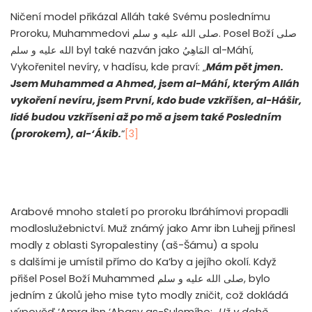
Ničení model přikázal Alláh také Svému poslednímu
Proroku, Muhammedovi
صلى الله عليه و سلم
. Posel Boží
صلى
الله عليه و سلم
byl také nazván jako
المَاهِيُ
al-Máhí,
Vykořenitel nevíry, v hadísu, kde praví: „
Mám pět jmen.
Jsem Muhammed a Ahmed, jsem al-Máhí, kterým Alláh
vykoření nevíru, jsem První, kdo bude vzkříšen, al-Hášir,
lidé budou vzkříseni až po mě a jsem také Posledním
(prorokem), al-‘Ákib.
“
[3]
Arabové mnoho staletí po proroku Ibráhímovi propadli
modloslužebnictví. Muž známý jako Amr ibn Luhejj přinesl
modly z oblasti Syropalestiny (aš-Šámu) a spolu
s dalšími je umístil přímo do Ka’by a jejího okolí. Když
přišel Posel Boží Muhammed
صلى الله عليه و سلم
, bylo
jedním z úkolů jeho mise tyto modly zničit, což dokládá
výpověď ‘Amra ibn ‘Abasy as-Sulemího: „
Už v době