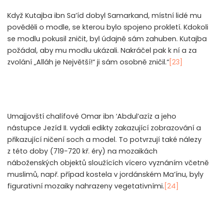
Když Kutajba ibn Sa’íd dobyl Samarkand, místní lidé mu
pověděli o modle, se kterou bylo spojeno prokletí. Kdokoli
se modlu pokusil zničit, byl údajně sám zahuben. Kutajba
požádal, aby mu modlu ukázali. Nakráčel pak k ní a za
zvolání „Alláh je Největší!“ ji sám osobně zničil.“
[23]
Umajjovští chalífové Omar ibn ‘Abdul’azíz a jeho
nástupce Jezíd II. vydali edikty zakazující zobrazování a
přikazující ničení soch a model. To potvrzují také nálezy
z této doby (719-720 kř. éry) na mozaikách
náboženských objektů sloužících vícero vyznáním včetně
muslimů, např. případ kostela v jordánském Ma’ínu, byly
figurativní mozaiky nahrazeny vegetativními.
[24]