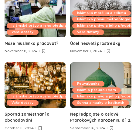
Islámská morálka a etiketa
Islámská právní metodologie
Islámské právo a jeho předpisy
Islámské právo a jeho předpisy
Vaše dotazy
Vaše dotazy
Může muslimka pracovat?
Účel nesvětí prostředky
November 8, 2024
November 1, 2024
Fetwabanka
Islám a pseudo-islám
Islámské právo a jeho předpisy
Islámské právo a jeho předpisy
Vaše dotazy
Sunna a nauky o hadísech
Sporná zaměstnání a
Nepředpojatě o oslavě
obchodování
Prorokových narozenin, díl 2.
October 11, 2024
September 16, 2024