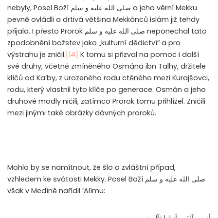
nebyly, Posel Boží
صلى الله عليه و سلم
a jeho věrní Mekku
pevně ovládli a drtivá většina Mekkánců islám již tehdy
přijala. I přesto Prorok
صلى الله عليه و سلم
neponechal tato
zpodobnění božstev jako „kulturní dědictví“ a pro
výstrahu je zničil.
[14]
K tomu si přizval na pomoc i další
své druhy, včetně zmíněného Osmána ibn Talhy, držitele
klíčů od Ka’by, z urozeného rodu ctěného mezi Kurajšovci,
rodu, který vlastnil tyto klíče po generace. Osmán a jeho
druhové modly ničili, zatímco Prorok tomu přihlížel. Zničili
mezi jinými také obrázky dávných proroků.
Mohlo by se namítnout, že šlo o zvláštní případ,
vzhledem ke svátosti Mekky. Posel Boží
صلى الله عليه و سلم
však v Medíně nařídil ‘Alímu:
أنيسويآلقبروأنيلطخآلصنم