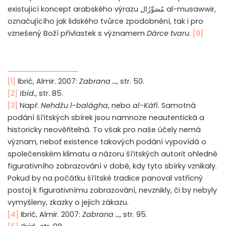
existující koncept arabského výrazu
ال
مُصَوِّرُ
al-musawwir,
označujícího jak lidského tvůrce zpodobnění, tak i pro
vznešený Boží přívlastek s významem
Dárce tvaru
.
[9]
[1]
Ibrić, Almir. 2007:
Zabrana …
, str. 50.
[2]
Ibid.
, str. 85.
[3]
Např.
Nehdžu l-balágha
, nebo
al-Káfí
. Samotná
podání ší’itských sbírek jsou namnoze neautentická a
historicky neověřitelná. To však pro naše účely nemá
význam, neboť existence takových podání vypovídá o
společenském klimatu a názoru ší’itských autorit ohledně
figurativního zobrazování v době, kdy tyto sbírky vznikaly.
Pokud by na počátku ší’itské tradice panoval vstřícný
postoj k figurativnímu zobrazování, nevznikly, či by nebyly
vymyšleny, zkazky o jejich zákazu.
[4]
Ibrić, Almir. 2007:
Zabrana …
, str. 95.