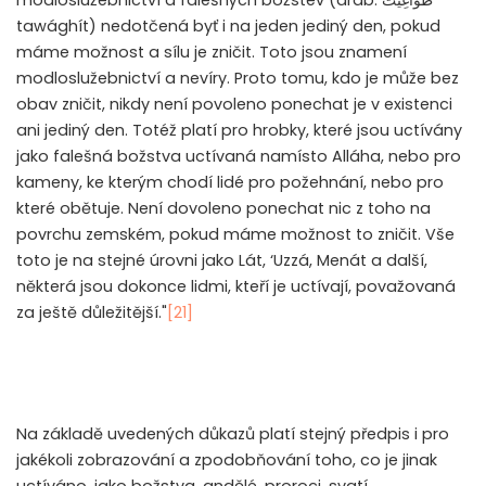
tawághít) nedotčená byť i na jeden jediný den, pokud
máme možnost a sílu je zničit. Toto jsou znamení
modloslužebnictví a nevíry. Proto tomu, kdo je může bez
obav zničit, nikdy není povoleno ponechat je v existenci
ani jediný den. Totéž platí pro hrobky, které jsou uctívány
jako falešná božstva uctívaná namísto Alláha, nebo pro
kameny, ke kterým chodí lidé pro požehnání, nebo pro
které obětuje. Není dovoleno ponechat nic z toho na
povrchu zemském, pokud máme možnost to zničit. Vše
toto je na stejné úrovni jako Lát, ‘Uzzá, Menát a další,
některá jsou dokonce lidmi, kteří je uctívají, považovaná
za ještě důležitější."
[21]
Na základě uvedených důkazů platí stejný předpis i pro
jakékoli zobrazování a zpodobňování toho, co je jinak
uctíváno, jako božstva, andělé, proroci, svatí,