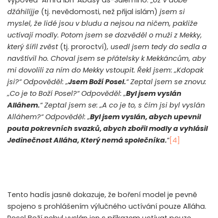
džáhilíjje
(tj. nevědomosti, než přijal islám)
jsem si
myslel, že lidé jsou v bludu a nejsou na ničem, pakliže
uctívají modly. Potom jsem se dozvěděl o muži z Mekky,
který šířil zvěst
(tj. proroctví)
, usedl jsem tedy do sedla a
navštívil ho. Choval jsem se přátelsky k Mekkáncům, aby
mi dovolili za ním do Mekky vstoupit. Řekl jsem: „Kdopak
jsi?“ Odpověděl: „
Jsem Boží Posel.
“ Zeptal jsem se znovu:
„Co je to Boží Posel?“ Odpověděl: „
Byl jsem vyslán
Alláhem.
“ Zeptal jsem se: „A co je to, s čím jsi byl vyslán
Alláhem?“ Odpověděl: „
Byl jsem vyslán, abych upevnil
pouta pokrevních svazků, abych zbořil modly a vyhlásil
Jedinečnost Alláha, Který nemá společníka.
“
[4]
Tento hadís jasně dokazuje, že boření model je pevně
spojeno s prohlášením výlučného uctívání pouze Alláha.
Posel Boží nebyl vyslán jen s příkazem uctívat pouze