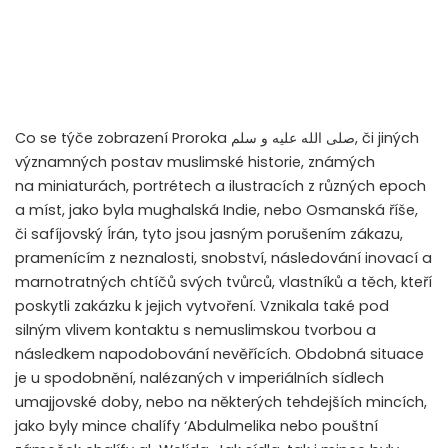
Co se týče zobrazení Proroka
صلى الله عليه و سلم
, či jiných
významných postav muslimské historie, známých
na miniaturách, portrétech a ilustracích z různých epoch
a míst, jako byla mughalská Indie, nebo Osmanská říše,
či safíjovský Írán, tyto jsou jasným porušením zákazu,
pramenícím z neznalosti, snobství, následování inovací a
marnotratných chtíčů svých tvůrců, vlastníků a těch, kteří
poskytli zakázku k jejich vytvoření. Vznikala také pod
silným vlivem kontaktu s nemuslimskou tvorbou a
následkem napodobování nevěřících. Obdobná situace
je u spodobnění, nalézaných v imperiálních sídlech
umajjovské doby, nebo na některých tehdejších mincích,
jako byly mince chalífy ‘Abdulmelika nebo pouštní