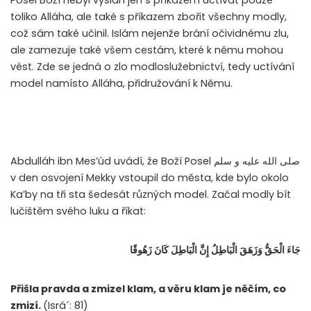
toliko Alláha, ale také s příkazem zbořit všechny modly,
což sám také učinil. Islám nejenže brání očividnému zlu,
ale zamezuje také všem cestám, které k němu mohou
vést. Zde se jedná o zlo modloslužebnictví, tedy uctívání
model namísto Alláha, přidružování k Němu.
Abdulláh ibn Mes’úd uvádí, že Boží Posel
صلى الله عليه و سلم
v den osvojení Mekky vstoupil do města, kde bylo okolo
Ka’by na tři sta šedesát různých model. Začal modly bít
lučištěm svého luku a říkat:
جَاءَ الْحَقُّ وَزَهَقَ الْبَاطِلُ إِنَّ الْبَاطِلَ كَانَ زَهُوقًا
Přišla pravda a zmizel klam, a věru klam je něčím, co
zmizí.
(Isrá´: 81)