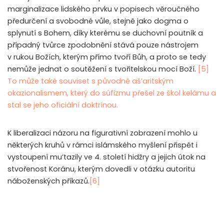
marginalizace lidského prvku v popisech věroučného
předurčení a svobodné vůle, stejně jako dogma o
splynutí s Bohem, díky kterému se duchovní poutník a
případný tvůrce zpodobnění stává pouze nástrojem
v rukou Božích, kterým přímo tvoří Bůh, a proto se tedy
nemůže jednat o soutěžení s tvořitelskou mocí Boží.
[5]
To může také souviset s původně aš’aritským
okazionalismem, který do súfizmu přešel ze škol kelámu a
stal se jeho oficiální doktrínou.
K liberalizaci názoru na figurativní zobrazení mohlo u
některých kruhů v rámci islámského myšlení přispět i
vystoupení mu’tazily ve 4. století hidžry a jejich útok na
stvořenost Koránu, kterým dovedli v otázku autoritu
náboženských příkazů.
[6]