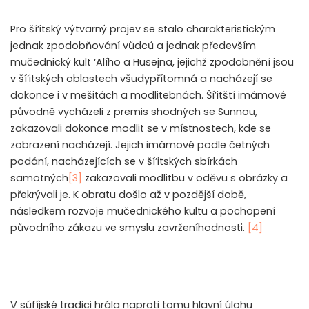
Pro ší’itský výtvarný projev se stalo charakteristickým
jednak zpodobňování vůdců a jednak především
mučednický kult ‘Alího a Husejna, jejichž zpodobnění jsou
v ší’itských oblastech všudypřítomná a nacházejí se
dokonce i v mešitách a modlitebnách. Ší’itští imámové
původně vycházeli z premis shodných se Sunnou,
zakazovali dokonce modlit se v místnostech, kde se
zobrazení nacházejí. Jejich imámové podle četných
podání, nacházejících se v ší’itských sbírkách
samotných
[3]
zakazovali modlitbu v oděvu s obrázky a
překrývali je. K obratu došlo až v pozdější době,
následkem rozvoje mučednického kultu a pochopení
původního zákazu ve smyslu zavrženíhodnosti.
[4]
V súfíjské tradici hrála naproti tomu hlavní úlohu