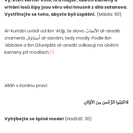
vrhání losů šípy jsou věru věci hnusné z díla satanova.
Vystříhejte se toho, abyste byli úspěšní.
(Máida: 90)
Al-Kurtúbí uvádí od Ibn ‘Atíjji, že slovo
الأنْصَابُ
al-ansáb
znamená
ال
أَصنَامُ
al-asnám, tedy modly. Podle Ibn
‘Abbáse a Ibn Džurejdže al-ansáb odkazují na obětní
kameny při modlách.
[1]
Alláh v Koránu praví:
فَاجْتَنِبُوا الرِّجْسَ مِنَ الأوْثَانِ
Vyhýbejte se špíně model
(Hadždž: 30)