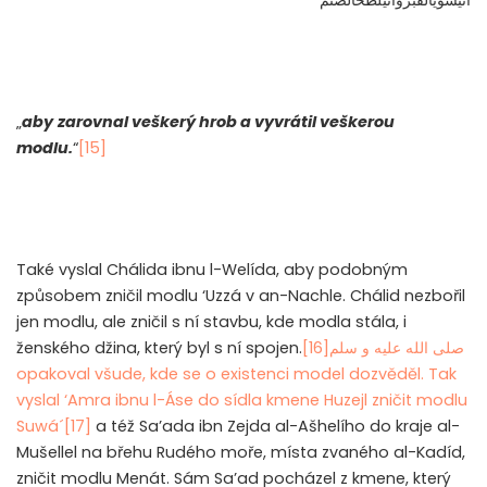
„
aby
zarovnal veškerý hrob a vyvrátil veškerou
modlu.
“
[15]
Také vyslal Chálida ibnu l-Welída, aby podobným
způsobem zničil modlu ‘Uzzá v an-Nachle. Chálid nezbořil
jen modlu, ale zničil s ní stavbu, kde modla stála, i
ženského džina, který byl s ní spojen.
[16]
صلى الله عليه و سلم
opakoval všude, kde se o existenci model dozvěděl. Tak
vyslal ‘Amra ibnu l-Áse do sídla kmene Huzejl zničit modlu
Suwá´
[17]
a též Sa’ada ibn Zejda al-Ašhelího do kraje al-
Mušellel na břehu Rudého moře, místa zvaného al-Kadíd,
zničit modlu Menát. Sám Sa’ad pocházel z kmene, který