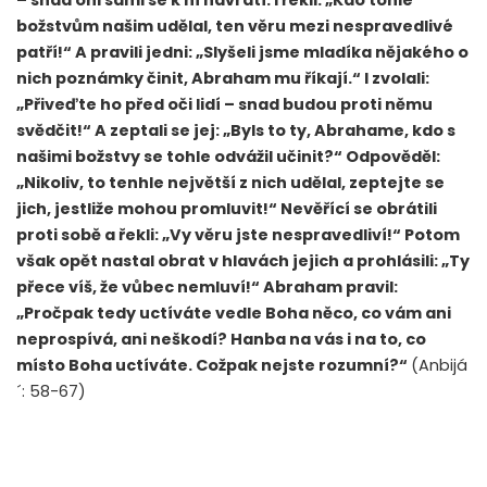
božstvům našim udělal, ten věru mezi nespravedlivé
patří!“ A pravili jedni: „Slyšeli jsme mladíka nějakého o
nich poznámky činit, Abraham mu říkají.“ I zvolali:
„Přiveďte ho před oči lidí – snad budou proti němu
svědčit!“ A zeptali se jej: „Byls to ty, Abrahame, kdo s
našimi božstvy se tohle odvážil učinit?“ Odpověděl:
„Nikoliv, to tenhle největší z nich udělal, zeptejte se
jich, jestliže mohou promluvit!“ Nevěřící se obrátili
proti sobě a řekli: „Vy věru jste nespravedliví!“ Potom
však opět nastal obrat v hlavách jejich a prohlásili: „Ty
přece víš, že vůbec nemluví!“ Abraham pravil:
„Pročpak tedy uctíváte vedle Boha něco, co vám ani
neprospívá, ani neškodí? Hanba na vás i na to, co
místo Boha uctíváte. Cožpak nejste rozumní?“
(Anbijá
´: 58-67)