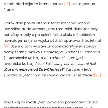
Menát před přijetím islámu uctíval.
[18]
Tento postup
Prorok
Prorok dále poslal jistého Džeríra ibn ‘Abdulláha al-
Bedželího až do Jemenu, aby tam zničil dům, kde byly
uctívány modly a po splnění jeho úkolu a úspěšném
návratu jemu i jeho vojsku pětkrát opakovaně požehnal.
[19]
Džerír o tom vypráví: „
V době džáhilíjje existovaly
domy známé jako Zu l-Chalesa, al-Ka’betu l-Jemeníjja
(tj. Jemenská Ka‘ba)
a al-Ka’betu š-Šámíjja
(tj.
Levantská Ka‘ba).
Posel Boží
صلى الله عليه و سلم
mi řekl:
„
Což mi neulevíš od Zu l-Chalesy?
“
Táhl jsem tedy
s padesáti jezdci a dům i vše okolo něj jsme zničili.
“
[20]
Ibnu l-Kajjím uvádí: „Není povoleno ponechávat místa
modloslužebnictví a falešných božstev (arab.
طَوَاغِيتٌ