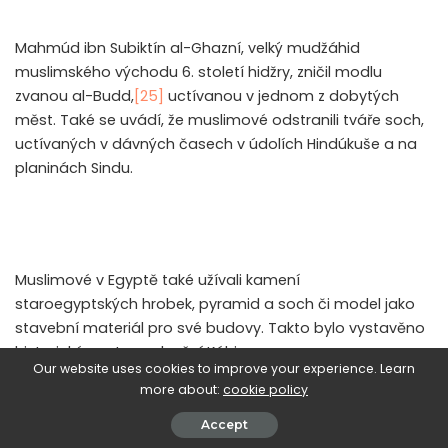
Mahmúd ibn Subiktín al-Ghazní, velký mudžáhid
muslimského východu 6. století hidžry, zničil modlu
zvanou al-Budd,
[25]
uctívanou v jednom z dobytých
měst. Také se uvádí, že muslimové odstranili tváře soch,
uctívaných v dávných časech v údolích Hindúkuše a na
planinách Sindu.
Muslimové v Egyptě také užívali kamení
staroegyptských hrobek, pyramid a soch či model jako
stavební materiál pro své budovy. Takto bylo vystavěno
historické centrum dnešní Káhiry.
Our website uses cookies to improve your experience. Learn
more about:
cookie policy
Accept