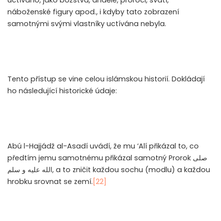
náboženské figury apod., i kdyby tato zobrazení
samotnými svými vlastníky uctívána nebyla.
Tento přístup se vine celou islámskou historií. Dokládají
ho následující historické údaje:
Abú l-Hajjádž al-Asadí uvádí, že mu ‘Alí přikázal to, co
předtím jemu samotnému přikázal samotný Prorok
صلى
الله عليه و سلم
, a to zničit každou sochu (modlu) a každou
hrobku srovnat se zemí.
[22]