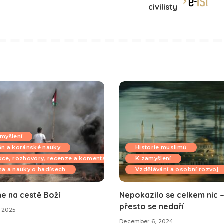
civilisty
myšlení
án a koránské nauky
Historie muslimů
ce, rozhovory, recenze a komentáře
K zamyšlení
a a nauky o hadísech
Vzdělávání a osobní rozvoj
me na cestě Boží
Nepokazilo se celkem nic – 
přesto se nedaří
 2025
December 6, 2024