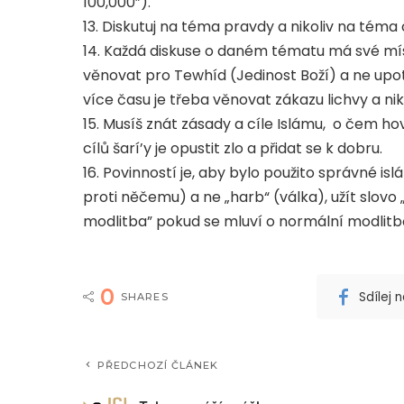
100,000”).
13. Diskutuj na téma pravdy a nikoliv na tém
14. Každá diskuse o daném tématu má své mí
věnovat pro Tewhíd (Jedinost Boží) a ne upo
více času je třeba věnovat zákazu lichvy a ni
15. Musíš znát zásady a cíle Islámu, o čem hov
cílů šarí’y je opustit zlo a přidat se k dobru.
16. Povinností je, aby bylo použito správné islá
proti něčemu) a ne „harb“ (válka), užít slovo 
modlitba” pokud se mluví o normální modlitb
0
Sdílej
SHARES
PŘEDCHOZÍ ČLÁNEK