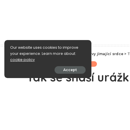
Our website uses cookies to improve
your experience. Learn more about:
e-Islám
>
Blog
>
Příběhy a promluvy jímající srdce
>
T
cookie policy
Příběhy a promluvy jímající srdce
Accept
Tak se snáší uráž
December 21, 2009