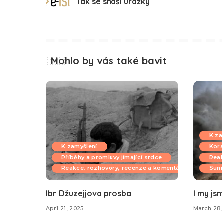
Tak se snáší urážky
Mohlo by vás také bavit
K za
K zamyšlení
Kor
Příběhy a promluvy jímající srdce
Reak
Reakce, rozhovory, recenze a komentáře
Sunn
Ibn Džuzejjova prosba
I my js
April 21, 2025
March 28,