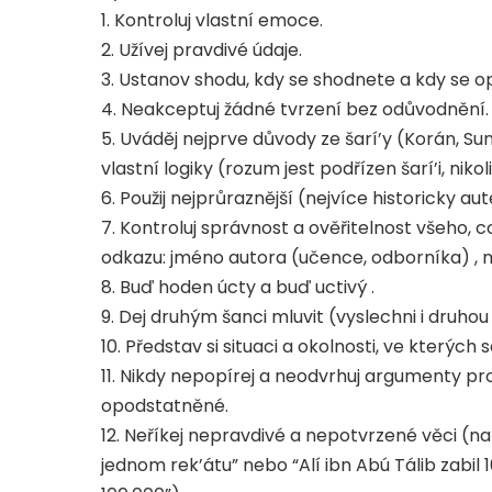
1. Kontroluj vlastní emoce.
2. Užívej pravdivé údaje.
3. Ustanov shodu, kdy se shodnete a kdy se o
4. Neakceptuj žádné tvrzení bez odůvodnění.
5. Uváděj nejprve důvody ze šarí’y (Korán, Su
vlastní logiky (rozum jest podřízen šarí’i, niko
6. Použij nejprůraznější (nejvíce historicky 
7. Kontroluj správnost a ověřitelnost všeho, 
odkazu: jméno autora (učence, odborníka) , ná
8. Buď hoden úcty a buď uctivý .
9. Dej druhým šanci mluvit (vyslechni i druhou
10. Představ si situaci a okolnosti, ve kterých 
11. Nikdy nepopírej a neodvrhuj argumenty prot
opodstatněné.
12. Neříkej nepravdivé a nepotvrzené věci (na
jednom rek’átu” nebo “Alí ibn Abú Tálib zabil 