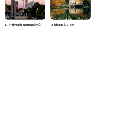
O právech nemuslimů
O lásce k vlasti