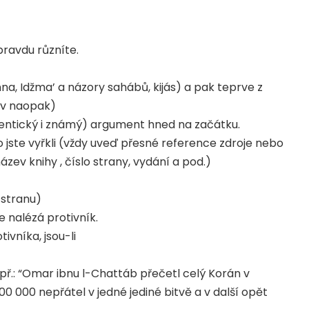
pravdu různíte.
nna, Idžma’ a názory sahábů, kijás) a pak teprve z
liv naopak)
autentický i známý) argument hned na začátku.
co jste vyřkli (vždy uveď přesné reference zdroje nebo
zev knihy , číslo strany, vydání a pod.)
 stranu)
se nalézá protivník.
ivníka, jsou-li
př.: “Omar ibnu l-Chattáb přečetl celý Korán v
100 000 nepřátel v jedné jediné bitvě a v další opět