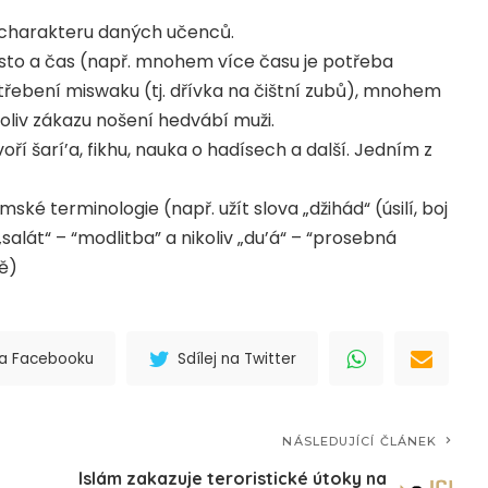
a charakteru daných učenců.
sto a čas (např. mnohem více času je potřeba
třebení miswaku (tj. dřívka na čištní zubů), mnohem
koliv zákazu nošení hedvábí muži.
oří šarí’a, fikhu, nauka o hadísech a další. Jedním z
mské terminologie (např. užít slova „džihád“ (úsilí, boj
„salát“ – “modlitba” a nikoliv „du’á“ – “prosebná
ě)
 na Facebooku
Sdílej na Twitter
NÁSLEDUJÍCÍ ČLÁNEK
Islám zakazuje teroristické útoky na