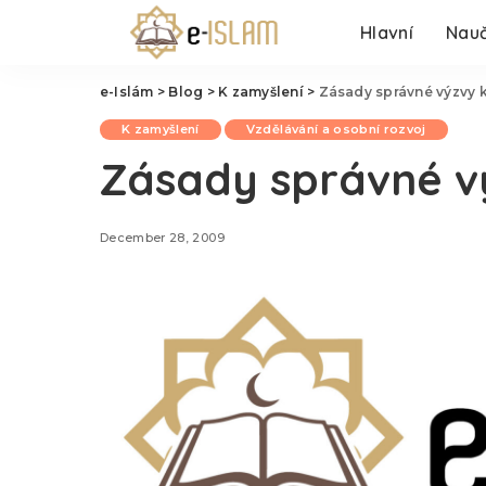
Hlavní
Nauč
e-Islám
>
Blog
>
K zamyšlení
>
Zásady správné výzvy 
K zamyšlení
Vzdělávání a osobní rozvoj
Zásady správné v
December 28, 2009