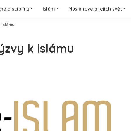
né disciplíny
Islám
Muslimové a jejich svět
k islámu
ýzvy k islámu