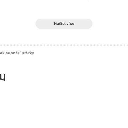
Načíst více
ak se snáší urážky
ky