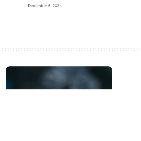
December 6, 2024
Máš minutu času?
Máš právo vědět. Následující řádky jsou
určeny tobě