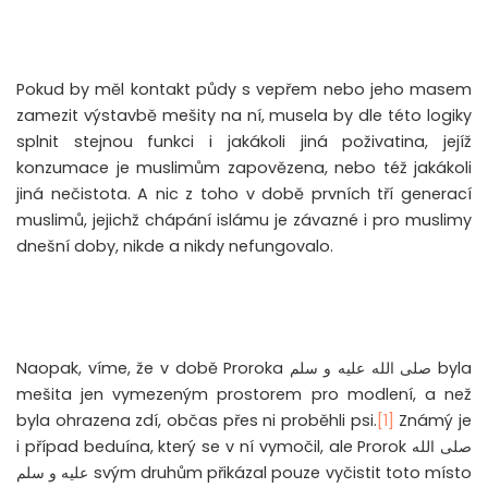
Pokud by měl kontakt půdy s vepřem nebo jeho masem
zamezit výstavbě mešity na ní, musela by dle této logiky
splnit stejnou funkci i jakákoli jiná poživatina, jejíž
konzumace je muslimům zapovězena, nebo též jakákoli
jiná nečistota. A nic z toho v době prvních tří generací
muslimů, jejichž chápání islámu je závazné i pro muslimy
dnešní doby, nikde a nikdy nefungovalo.
Naopak, víme, že v době Proroka
صلى الله عليه و سلم
byla
mešita jen vymezeným prostorem pro modlení, a než
byla ohrazena zdí, občas přes ni proběhli psi.
[1]
Známý je
i případ beduína, který se v ní vymočil, ale Prorok
صلى الله
عليه و سلم
svým druhům přikázal pouze vyčistit toto místo