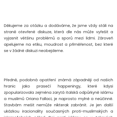
Děkujeme za otázku a dodáváme, že jsme vždy stáli na
straně otevřené diskuze, která dle nás může vyřešit a
vyjasnit většinu problémů a sporů mezi lidmi. Zároveň
apelujeme na etiku, moudrost a přiměřenost, bez které
se v žádné diskuzi neobejdeme.
Předně, podobná opatření známá západněji od našich
hranic jako prasečí happeningy, které kdysi
zpopularizovala zejména zarytá italská odpůrkyně islámu
a muslimů Oriana Fallaci, je naprosto mylné a neúčinné.
Stavbám mešit nemůže nikterak zabránit. Je jen další
ukázkou iracionality současných proti-muslimských a