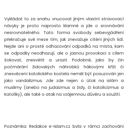
Vykládat to za snahu vnucovat jiným vlastní stravovací
návyky je proto naprosto klamné a jde o srovnávání
nesrovnatelného. Tato forma svobody sebevyjádření
překračuje své meze tím, jak znevažuje cítění jiných lidí.
Nejde ani o prosté odhazování odpadků na místa, kam
se odpadky neodhazují, ale o jasnou provokaci s cílem
šokovat, znesvětit a urazit. Podobně, jako by čin
počmárání židovských náhrobků hákovými kříži či
znesvěcení katolického kostela neměl být posuzován jen
jako vandalizmus. Jde zde nejen o útok na islám a
muslimy (anebo na judaizmus a židy, či katolicizmus a
katolíky), ale také o atak na vzájemnou důvěru a soužití.
Poznámka: Redakce e-Islam.cz byla v rámci zachování