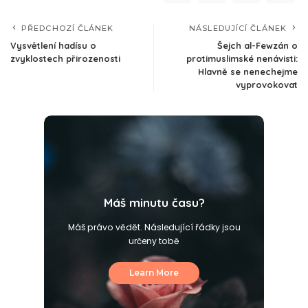
PŘEDCHOZÍ ČLÁNEK
NÁSLEDUJÍCÍ ČLÁNEK
Vysvětlení hadísu o
Šejch al-Fewzán o
zvyklostech přirozenosti
protimuslimské nenávisti:
Hlavně se nenechejme
vyprovokovat
Máš minutu času?
Máš právo vědět. Následující řádky jsou
určeny tobě
Learn More