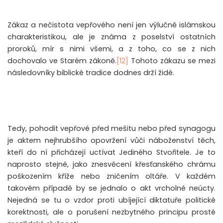
Zákaz a nečistota vepřového není jen výlučně islámskou
charakteristikou, ale je známa z poselství ostatních
proroků, mír s nimi všemi, a z toho, co se z nich
dochovalo ve Starém zákoně.
[12]
Tohoto zákazu se mezi
následovníky biblické tradice dodnes drží židé.
Tedy, pohodit vepřové před mešitu nebo před synagogu
je aktem nejhrubšího opovržení vůči náboženství těch,
kteří do ní přicházejí uctívat Jediného Stvořitele. Je to
naprosto stejné, jako znesvěcení křesťanského chrámu
poškozením kříže nebo zničením oltáře. V každém
takovém případě by se jednalo o akt vrcholné neúcty.
Nejedná se tu o vzdor proti ubíjející diktatuře politické
korektnosti, ale o porušení nezbytného principu prosté