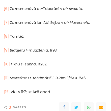
[6]
Zaznamenává at-Taberání v
al-Awsatu
.
[7]
Zaznamenává Ibn Abí Šejba v
al-Musennefu
.
[8]
Tamtéž.
[9]
Bidájetu l-mudžtehid
, 1/93.
[10]
Fikhu s-sunna
, 1/202.
[11]
Mewsú’atu t-tehrímát fi l-islám
, 1/244-246.
[12]
Viz Lv 11:7; Dt 14:8 apod.
0
SHARES