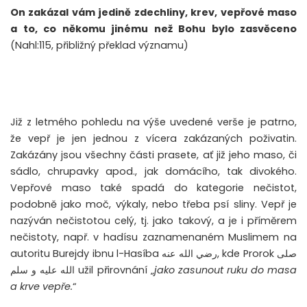
On zakázal vám jedině zdechliny, krev, vepřové maso
a to, co někomu jinému než Bohu bylo zasvěceno
(Nahl:115, přibližný překlad významu)
Již z letmého pohledu na výše uvedené verše je patrno,
že vepř je jen jednou z vícera zakázaných poživatin.
Zakázány jsou všechny části prasete, ať již jeho maso, či
sádlo, chrupavky apod., jak domácího, tak divokého.
Vepřové maso také spadá do kategorie nečistot,
podobně jako moč, výkaly, nebo třeba psí sliny. Vepř je
nazýván nečistotou celý, tj. jako takový, a je i příměrem
nečistoty, např. v hadísu zaznamenaném Muslimem na
autoritu Burejdy ibnu l-Hasíba
رضي الله عنه
, kde Prorok
صلى
الله عليه و سلم
užil přirovnání „
jako zasunout ruku do masa
a krve vepře.
“