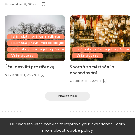
November 8, 2024
Islámská morálka a etiketa
Islámská právní metodologie
Islámské právo a jeho předpisy
Islámské právo a jeho předpisy
Vaše dotazy
Vaše dotazy
Účel nesvětí prostředky
Sporná zaměstnání a
obchodování
November 1, 2024
October 11, 2024
Načíst více
e-Islám
>
Blog
>
Sunna a nauky o hadísech
>
Vysvětlení hadísu o zvyklostech přirozenosti
Our website uses cookies to improve your experience. Learn
more about:
cookie policy
Sunna a nauky o hadísech