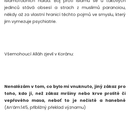
islamofobních nálad. Boj proti islámu se u takových
jedinců stává obsesí a strach z muslimů paranoiou,
někdy až za vlastní hranicí těchto pojmů ve smyslu, který
jim vymezuje psychiatrie.
Všemohoucí Alláh zjevil v Koránu:
Nenalézám v tom, co bylo mi vnuknuto, jiný zákaz pro
toho, kdo jí, než zákaz mršiny nebo krve prolité či
vepřového masa, neboť to je nečisté a hanebné
(An’ám:145, přibližný překlad významu)