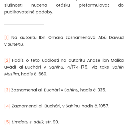
slušnosti nucena otázku přeformulovat do
publikovatelné podoby.
[1]
Na autoritu Ibn Omara zaznamenává Abú Dawúd
v
Sunenu
.
[2]
Hadís o této události na autoritu Anase ibn Málika
uvádí al-Buchárí v
Sahíhu
, 4/174-175. Viz také
Sahíh
Muslim
, hadís č. 660.
[3]
Zaznamenal al-Buchárí v
Sahíhu
, hadís č. 335.
[4]
Zaznamenal al-Buchárí, v Sahíhu, hadís č. 1057.
[5]
Umdetu s-sálik
, str. 90.