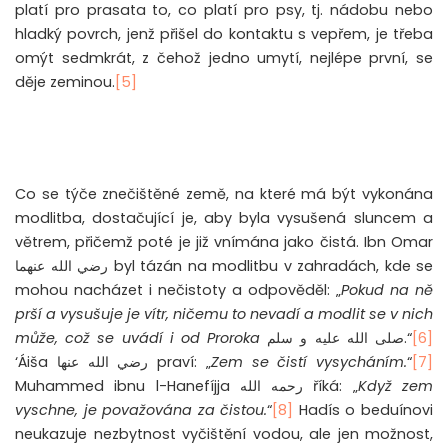
platí pro prasata to, co platí pro psy, tj. nádobu nebo
hladký povrch, jenž přišel do kontaktu s vepřem, je třeba
omýt sedmkrát, z čehož jedno umytí, nejlépe první, se
děje zeminou.
[5]
Co se týče znečištěné země, na které má být vykonána
modlitba, dostačující je, aby byla vysušená sluncem a
větrem, přičemž poté je již vnímána jako čistá. Ibn Omar
رضي الله عنهما
byl tázán na modlitbu v zahradách, kde se
mohou nacházet i nečistoty a odpověděl: „
Pokud na ně
prší a vysušuje je vítr, ničemu to nevadí a modlit se v nich
může, což se uvádí i od Proroka
صلى الله عليه و سلم
.“
[6]
‘Áiša
رضي الله عنها
praví: „
Zem se čistí vysycháním.
“
[7]
Muhammed ibnu l-Hanefíjja
رحمه الله
říká: „
Když zem
vyschne, je považována za čistou.
“
[8]
Hadís o beduínovi
neukazuje nezbytnost vyčištění vodou, ale jen možnost,