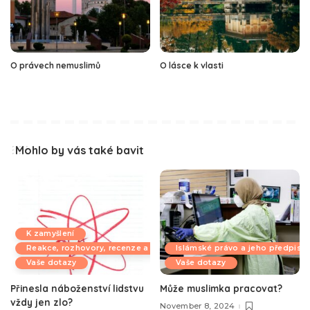
O právech nemuslimů
O lásce k vlasti
Mohlo by vás také bavit
K zamyšlení
Reakce, rozhovory, recenze a komentáře
Islámské právo a jeho předpisy
Vaše dotazy
Vaše dotazy
Přinesla náboženství lidstvu
Může muslimka pracovat?
vždy jen zlo?
November 8, 2024