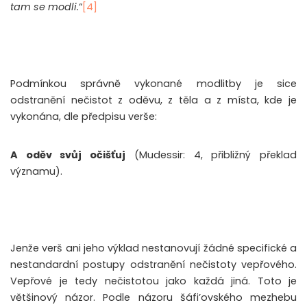
tam se modli.
“
[4]
Podmínkou správně vykonané modlitby je sice
odstranění nečistot z oděvu, z těla a z místa, kde je
vykonána, dle předpisu verše:
A oděv svůj očišťuj
(Mudessir: 4, přibližný překlad
významu).
Jenže verš ani jeho výklad nestanovují žádné specifické a
nestandardní postupy odstranění nečistoty vepřového.
Vepřové je tedy nečistotou jako každá jiná. Toto je
většinový názor. Podle názoru šáfi’ovského mezhebu