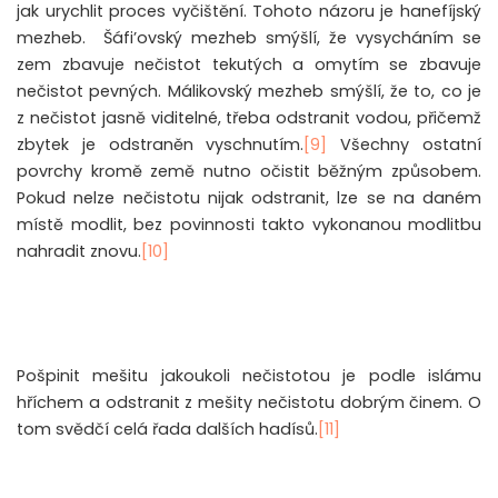
jak urychlit proces vyčištění. Tohoto názoru je hanefíjský
mezheb. Šáfi’ovský mezheb smýšlí, že vysycháním se
zem zbavuje nečistot tekutých a omytím se zbavuje
nečistot pevných. Málikovský mezheb smýšlí, že to, co je
z nečistot jasně viditelné, třeba odstranit vodou, přičemž
zbytek je odstraněn vyschnutím.
[9]
Všechny ostatní
povrchy kromě země nutno očistit běžným způsobem.
Pokud nelze nečistotu nijak odstranit, lze se na daném
místě modlit, bez povinnosti takto vykonanou modlitbu
nahradit znovu.
[10]
Pošpinit mešitu jakoukoli nečistotou je podle islámu
hříchem a odstranit z mešity nečistotu dobrým činem. O
tom svědčí celá řada dalších hadísů.
[11]