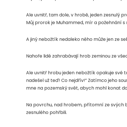
Ale uvnitř, tam dole, v hrobě, jeden zesnulý 
Můj prorok je Muhammed, mír a požehnání s 
A jiný nebožtík nedaleko něho může jen ze s
Nahoře lidé zahrabávají hrob zeminou ze všech
Ale uvnitř hrobu jeden nebožtík opakuje své 
nadešel už teď! Co nejdřív!” Zatímco jeho so
mne na pozemský svět, abych mohl konat dob
Na povrchu, nad hrobem, přítomní ze svých bo
zesnulého pohřbili.