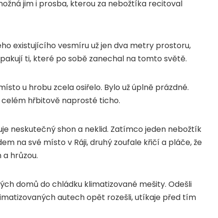
možná jim i prosba, kterou za nebožtíka recitoval
o existujícího vesmíru už jen dva metry prostoru,
opakují ti, které po sobě zanechal na tomto světě.
sto u hrobu zcela osiřelo. Bylo už úplně prázdné.
o celém hřbitově naprosté ticho.
je neskutečný shon a neklid. Zatímco jeden nebožtík
m na své místo v Ráji, druhý zoufale křičí a pláče, že
 a hrůzou.
ných domů do chládku klimatizované mešity. Odešli
matizovaných autech opět rozešli, utíkaje před tím