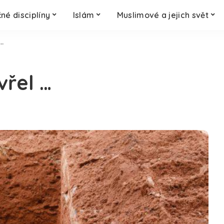
né disciplíny
Islám
Muslimové a jejich svět
 …
vřel …