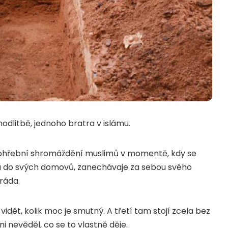
odlitbě, jednoho bratra v islámu.
pohřební shromáždění muslimů v momentě, kdy se
ou do svých domovů, zanechávaje za sebou svého
ráda.
idět, kolik moc je smutný. A třetí tam stojí zcela bez
ni nevěděl, co se to vlastně děje.