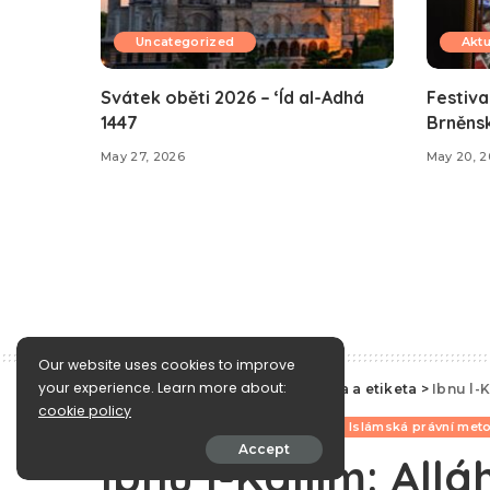
Uncategorized
Aktu
Svátek oběti 2026 – ‘Íd al-Adhá
Festiva
1447
Brněns
May 27, 2026
May 20, 
Our website uses cookies to improve
your experience. Learn more about:
e-Islám
>
Blog
>
Islámská morálka a etiketa
>
Ibnu l-K
cookie policy
Islámská morálka a etiketa
Islámská právní met
Accept
Ibnu l-Kajjim: All