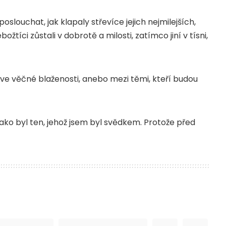
slouchat, jak klapaly střevíce jejich nejmilejších,
ožtíci zůstali v dobrotě a milosti, zatímco jiní v tísni,
ve věčné blaženosti, anebo mezi těmi, kteří budou
jako byl ten, jehož jsem byl svědkem. Protože před