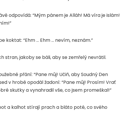
právě odpovídá: “Mým pánem je Alláh! Má víra je islám!
ním!”
ebe koktat: “Ehm … Ehm … nevím, neznám.”
 stran, jakoby se báli, aby se zemřelý nevrátil.
toužebné přání: “Pane můj! Učiň, aby Soudný Den
used v hrobě opodál žadoní: “Pane můj! Prosím! Vrať
ré skutky a vynahradil vše, co jsem promeškal!”
t a kalhot stírají prach a bláto poté, co svého