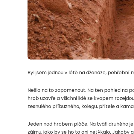
Byl jsem jednou v létě na dženáze, pohřební m
Nešlo na to zapomenout. Na ten pohled na 
hrob uzavře a všichni lidé se kvapem rozejd
zesnulého příbuzného, kolegu, přítele a kama
Jeden nad hrobem pláče. Na tváři druhého je v
zájmu, jako by se ho to ani netýkalo. Jakoby a