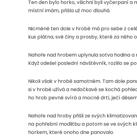
Ten den bylo horko, všichni byli vyčerpaní a 
místní imám, přišla už moc dlouhá.
Nicméně ten dole v hrobě má pro sebe z celéh
kus plátna, své činy a prosby, které za něho 
Nahoře nad hrobem uplynula sotva hodina a mí
Když odešel poslední návštěvník, rozlilo se p
Nikoli však v hrobě samotném. Tam dole panu
si v hrobě užívá a nedočkavě se kochá pohlede
ho hrob pevně svírá a mocně drtí, ječí děsem
Nahoře nad hroby přišli ze svých klimatizova
na pohřební modlitbu a potom se ve svých kli
horkem, které onoho dne panovalo.