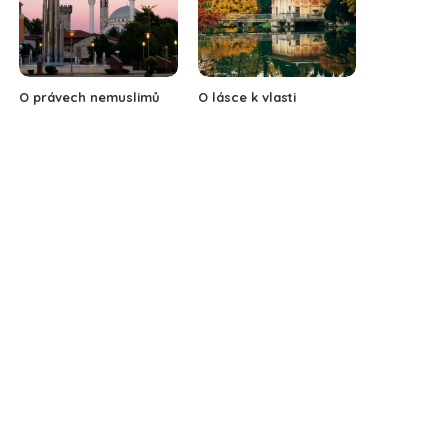
O právech nemuslimů
O lásce k vlasti