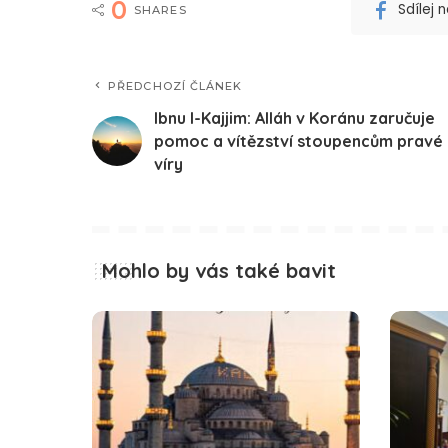
0
Sdílej
SHARES
PŘEDCHOZÍ ČLÁNEK
Ibnu l-Kajjim: Alláh v Koránu zaručuje
pomoc a vítězství stoupencům pravé
víry
Mohlo by vás také bavit