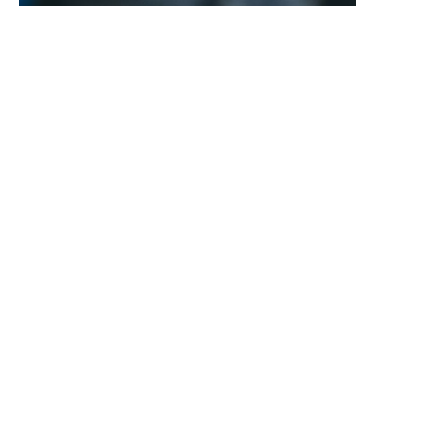
Máš minutu času?
Máš právo vědět. Následující řádky jsou
určeny tobě
Learn More
Nejnovějš