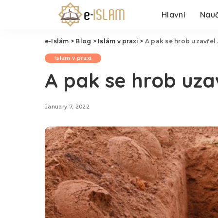
Hlavní
Nauč
e-Islám
>
Blog
>
Islám v praxi
>
A pak se hrob uzavřel
Islám v praxi
A pak se hrob uza
January 7, 2022