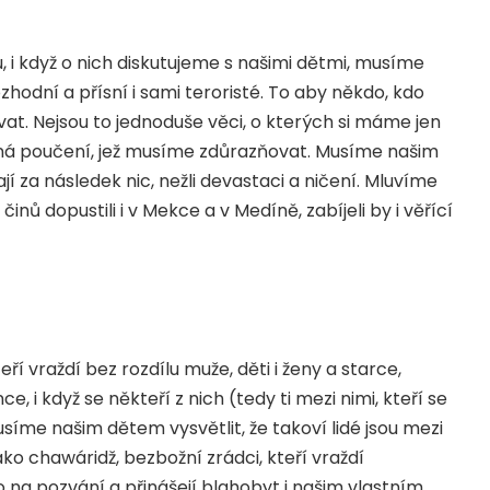
u, i když o nich diskutujeme s našimi dětmi, musíme
ozhodní a přísní i sami teroristé. To aby někdo, kdo
at. Nejsou to jednoduše věci, o kterých si máme jen
sná poučení, jež musíme zdůrazňovat. Musíme našim
í za následek nic, nežli devastaci a ničení. Mluvíme
činů dopustili i v Mekce a v Medíně, zabíjeli by i věřící
teří vraždí bez rozdílu muže, děti i ženy a starce,
e, i když se někteří z nich (tedy ti mezi nimi, kteří se
síme našim dětem vysvětlit, že takoví lidé jsou mezi
ako chawáridž, bezbožní zrádci, kteří vraždí
bo na pozvání a přinášejí blahobyt i našim vlastním