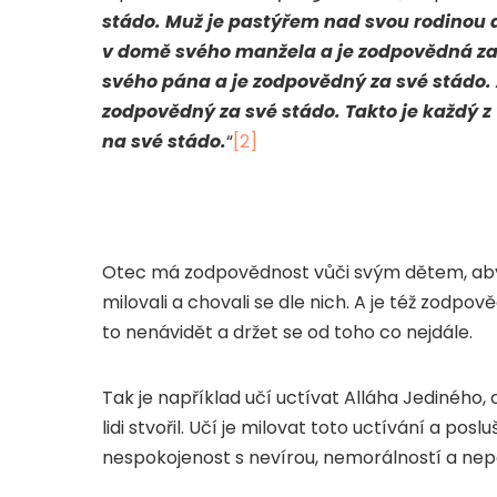
stádo. Muž je pastýřem nad svou rodinou a
v domě svého manžela a je zodpovědná za
svého pána a je zodpovědný za své stádo.
zodpovědný za své stádo. Takto je každý 
na své stádo.
“
[2]
Otec má zodpovědnost vůči svým dětem, aby 
milovali a chovali se dle nich. A je též zodpov
to nenávidět a držet se od toho co nejdále.
Tak je například učí uctívat Alláha Jediného, c
lidi stvořil. Učí je milovat toto uctívání a posl
nespokojenost s nevírou, nemorálností a nepo