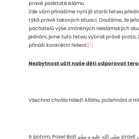
pravé podstatě islámu.
Zde vám přinášíme nyní již starší fetwu pře
týká právě takových situací. Doufáme, že jeho 
pachatelů výše zmíněných neislámských sku
jednání, jsme tuto fetwu vybrali právě proto
přináší konkrétní řešení:
[1]
Nezbytnost učit naše děti odporovat tero
Všechna chvála náleží Alláhu, požehnání a m
A potom, Posel Boží
صلى الله عليه و سلم
pravil: „