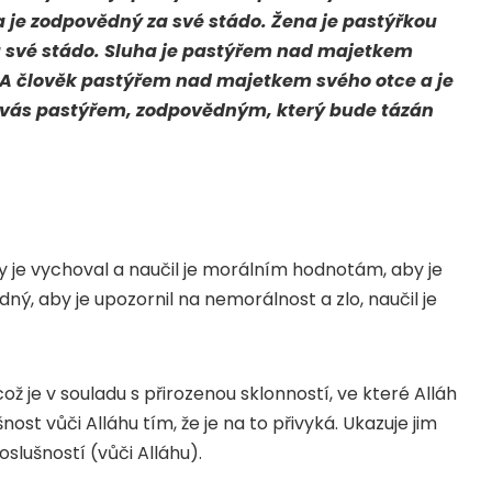
 je zodpovědný za své stádo. Žena je pastýřkou
 své stádo. Sluha je pastýřem nad majetkem
 A člověk pastýřem nad majetkem svého otce a je
z vás pastýřem, zodpovědným, který bude tázán
je vychoval a naučil je morálním hodnotám, aby je
ědný, aby je upozornil na nemorálnost a zlo, naučil je
ož je v souladu s přirozenou sklonností, ve které Alláh
ušnost vůči Alláhu tím, že je na to přivyká. Ukazuje jim
slušností (vůči Alláhu).