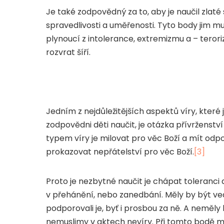
Je také zodpovědný za to, aby je naučil zlaté 
spravedlivosti a uměřenosti. Tyto body jim mu
plynoucí z intolerance, extremizmu a – terorizmu
rozvrat šíří.
Jedním z nejdůležitějších aspektů víry, které j
zodpovědni děti naučit, je otázka přívrženství
typem víry je milovat pro věc Boží a mít odpo
prokazovat nepřátelství pro věc Boží.
[3]
Proto je nezbytné naučit je chápat toleranc
v přehánění, nebo zanedbání. Měly by být ve
podporovali je, byť i prosbou za ně. A neměly
nemuslimy v aktech nevíry. Při tomto bodě m