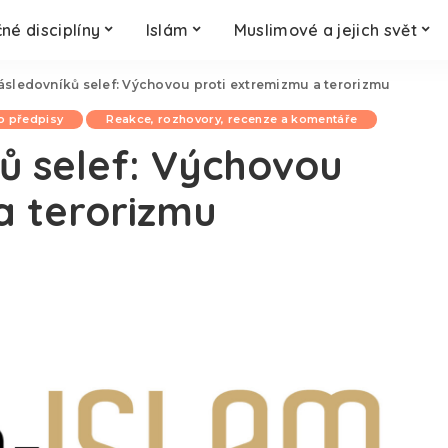
né disciplíny
Islám
Muslimové a jejich svět
ásledovníků selef: Výchovou proti extremizmu a terorizmu
o předpisy
Reakce, rozhovory, recenze a komentáře
ů selef: Výchovou
a terorizmu