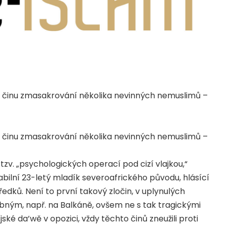
o činu zmasakrování několika nevinných nemuslimů –
o činu zmasakrování několika nevinných nemuslimů –
tzv. „psychologických operací pod cizí vlajkou,“
abilní 23-letý mladík severoafrického původu, hlásící
edků. Není to první takový zločin, v uplynulých
bným, např. na Balkáně, ovšem ne s tak tragickými
jské da’wě v opozici, vždy těchto činů zneužili proti