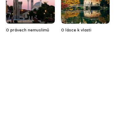
O právech nemuslimů
O lásce k vlasti