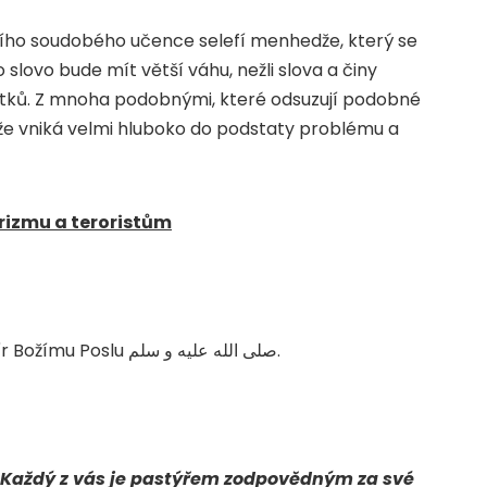
dního soudobého učence selefí menhedže, který se
slovo bude mít větší váhu, nežli slova a činy
tků. Z mnoha podobnými, které odsuzují podobné
, že vniká velmi hluboko do podstaty problému a
rizmu a teroristům
ír Božímu Poslu
صلى الله عليه و سلم
.
Každý z vás je pastýřem zodpovědným za své