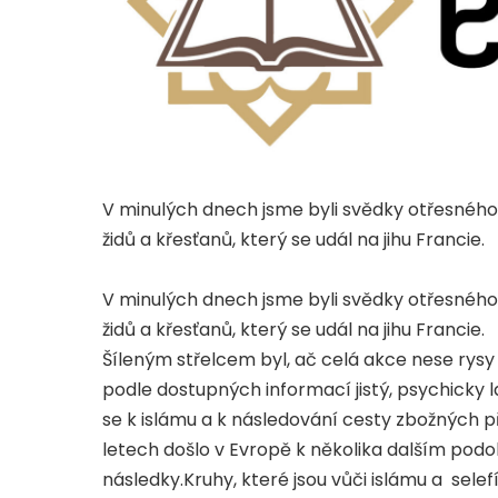
V minulých dnech jsme byli svědky otřesnéh
židů a křesťanů, který se udál na jihu Francie.
V minulých dnech jsme byli svědky otřesnéh
židů a křesťanů, který se udál na jihu Francie.
Šíleným střelcem byl, ač celá akce nese rysy 
podle dostupných informací jistý, psychicky l
se k islámu a k následování cesty zbožných př
letech došlo v Evropě k několika dalším podo
následky.Kruhy, které jsou vůči islámu a selefí