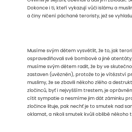
Dokonce i ti, kteří vykazují vůči islámu a m
a činy ničení páchané teroristy, jež se vyhlašuj
Musíme svým dětem vysvětlit, že to, jak teror
ospravedlňovali své bombové a jiné atentáty, 
musíme svým dětem radit, že by ve skutečnosti
zastaven (uvězněn), protože to je vítězství pr
muslimy, že se zbavili někoho zlého a destruk
zločinců, byť i nejvyšším trestem, je oprávně
cítit sympatie a nesmíme jim dát záminku pr
zločince lituje, pak nechť je to smutek nad sa
oklamat, a nikoli smutek kvůli oblibě někoho 