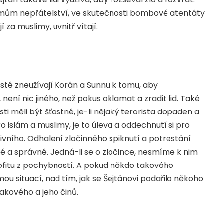
uslimům nepřátelství, ve skutečnosti bombové atentáty
í za muslimy, uvnitř vítají.
isté zneužívají Korán a Sunnu k tomu, aby
není nic jiného, než pokus oklamat a zradit lid. Také
 měli být šťastné, je-li nějaký terorista dopaden a
o islám a muslimy, je to úleva a oddechnutí si pro
tivního. Odhalení zločinného spiknutí a potrestání
né a správné. Jedná-li se o zločince, nesmíme k nim
ofitu z pochybností. A pokud někdo takového
mou situací, nad tím, jak se Šejtánovi podařilo někoho
takového a jeho činů.