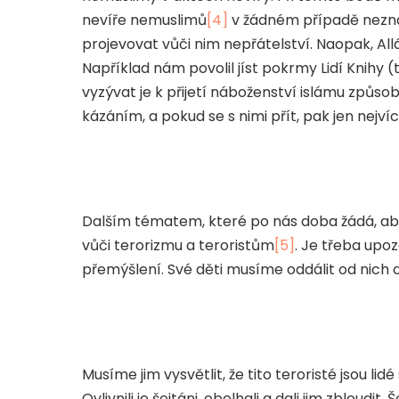
nevíře nemuslimů
[4]
v žádném případě neznam
projevovat vůči nim nepřátelství. Naopak, All
Například nám povolil jíst pokrmy Lidí Knihy (t
vyzývat je k přijetí náboženství islámu zp
kázáním, a pokud se s nimi přít, pak jen nej
Dalším tématem, které po nás doba žádá, aby
vůči terorizmu a teroristům
[5]
. Je třeba upoz
přemýšlení. Své děti musíme oddálit od nich a
Musíme jim vysvětlit, že tito teroristé jsou lid
Ovlivnili je šejtáni, obelhali a dali jim zbloudit