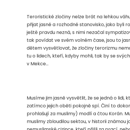
Teroristické zločiny nelze brát na lehkou váh
přijat jasné a rozhodné stanovisko, jako byli r
ještě pravdu nezná, s nimi nezačal sympatizov
tak povídat ve svém volném čase, jsou to ja
dětem vysvětlovat, že zločiny terorizmu nemaj
tu o lidech, kteří, kdyby mohli, tak by se svých 
v Mekce…
Musíme jim jasně vysvětlit, že se jedná o lidi, k
zatímco jejich oběti pokojně spí. Činí to dokonc
prohlašují za muslimy) modlí a čtou Korán. Mu
muslimy zbloudilou sektou, v historii známou j
nemuslimské cizince, kteří přišli za prací, ne