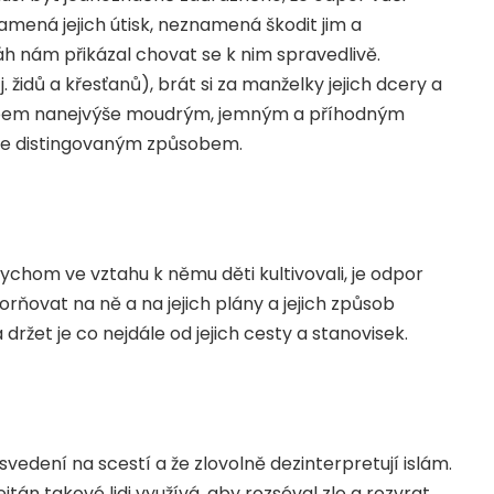
ená jejich útisk, neznamená škodit jim a
áh nám přikázal chovat se k nim spravedlivě.
j. židů a křesťanů), brát si za manželky jejich dcery a
ůsobem nanejvýše moudrým, jemným a příhodným
více distingovaným způsobem.
chom ve vztahu k němu děti kultivovali, je odpor
orňovat na ně a na jejich plány a jejich způsob
 držet je co nejdále od jejich cesty a stanovisek.
é svedení na scestí a že zlovolně dezinterpretují islám.
. Šejtán takové lidi využívá, aby rozséval zlo a rozvrat.