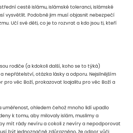
střední cestě islámu, islámské toleranci, islámské
sí vysvětlit. Podobně jim musí objasnit nebezpečí
. Učí své děti, co je to rozvrat a kdo jsou ti, kteří
sou rodiče (a kdokoli další, koho se to týká)
 a nepřátelství, otázka lásky a odporu. Nejsilnějším
r pro věc Boží, prokazovat loajalitu pro věc Boží a
i a uměřenost, ohledem čehož mnoho lidí upadlo
deny k tomu, aby milovaly islám, muslimy a
 by mít rády nevíru a cokoli z nevíry a nepodporovat
usí být jednoznačně zdůrazněno, že odpor vůči