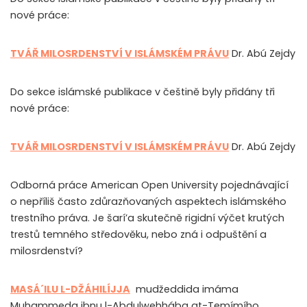
nové práce:
TVÁŘ MILOSRDENSTVÍ V ISLÁMSKÉM PRÁVU
Dr. Abú Zejdy
Do sekce islámské publikace v češtině byly přidány tři
nové práce:
TVÁŘ MILOSRDENSTVÍ V ISLÁMSKÉM PRÁVU
Dr. Abú Zejdy
Odborná práce American Open University pojednávající
o nepříliš často zdůrazňovaných aspektech islámského
trestního práva. Je šarí’a skutečně rigidní výčet krutých
trestů temného středověku, nebo zná i odpuštění a
milosrdenství?
MASÁ´ILU L-DŽÁHILÍJJA
mudžeddida imáma
Muhammeda ibnu l-Abdulwehhába at-Temímího