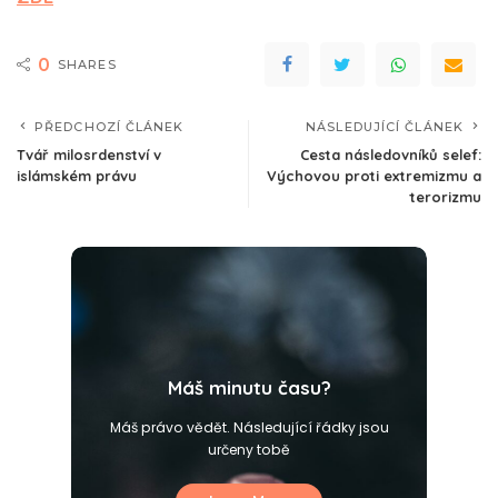
0
SHARES
PŘEDCHOZÍ ČLÁNEK
NÁSLEDUJÍCÍ ČLÁNEK
Tvář milosrdenství v
Cesta následovníků selef:
islámském právu
Výchovou proti extremizmu a
terorizmu
Máš minutu času?
Máš právo vědět. Následující řádky jsou
určeny tobě