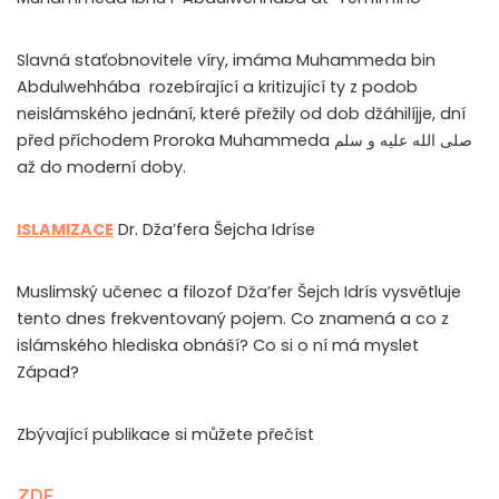
Slavná staťobnovitele víry, imáma Muhammeda bin
Abdulwehhába rozebírající a kritizující ty z podob
neislámského jednání, které přežily od dob džáhilíjje, dní
před příchodem Proroka Muhammeda صلى الله عليه و سلم
až do moderní doby.
ISLAMIZACE
Dr. Dža’fera Šejcha Idríse
Muslimský učenec a filozof Dža’fer Šejch Idrís vysvětluje
tento dnes frekventovaný pojem. Co znamená a co z
islámského hlediska obnáší? Co si o ní má myslet
Západ?
Zbývající publikace si můžete přečíst
ZDE