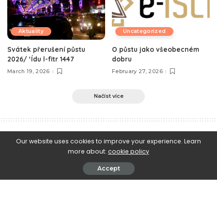
Aktuality
Uncategorized
Svátek přerušení půstu
O půstu jako všeobecném
2026/ ‘Ídu l-fitr 1447
dobru
March 19, 2026
February 27, 2026
Načíst více
e-Islám
>
Blog
>
Aktuality
>
Festival Open House Brno 2026 v Brněnské mešitě
Our website uses cookies to improve your experience. Learn
more about:
cookie policy
Aktuality
Festival Open House Brno 2026 v
Accept
Brněnské mešitě
May 20, 2026