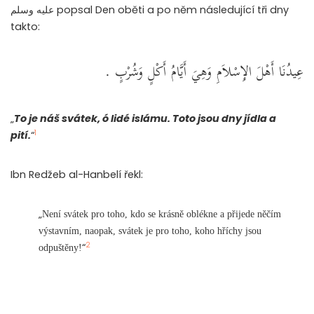
عليه وسلم popsal Den oběti a po něm následující tři dny
takto:
عِيدُنَا أَهْلَ الإِسْلاَمِ وَهِيَ أَيَّامُ أَكْلٍ وَشُرْبٍ ‏.
„
To je náš svátek, ó lidé islámu. Toto jsou dny jídla a
1
pití.
“
Ibn Redžeb al-Hanbelí řekl:
„
Není svátek pro toho, kdo se krásně oblékne a přijede něčím
výstavním, naopak, svátek je pro toho, koho hříchy jsou
2
“
odpuštěny!