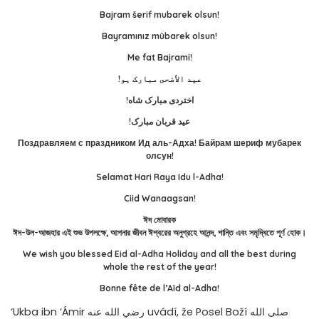
Bajram šerif mubarek olsun!
Bayramınız mübarek olsun!
Me fat Bajrami!
!عید الأضحى مبارک ہو
!اختردى مبارک شاه
!عید قربان مبارک
Поздравляем с праздником Ид аль-Адха! Байрам шериф мубарек
олсун!
Selamat Hari Raya Idu l-Adha!
Ciid Wanaagsan!
ঈদ মোবারক
ঈদ-উল-আজহার এই শুভ উপলক্ষে, আপনার জীবন ঈশ্বরের অনুগ্রহে আনন্দ, শান্তি এবং সমৃদ্ধিতে পূর্ণ হোক।
We wish you blessed Eid al-Adha Holiday and all the best during
whole the rest of the year!
Bonne fête de l’Aïd al-Adha!
‘Ukba ibn ‘Ámir رضي الله عنه uvádí, že Posel Boží صلى الله