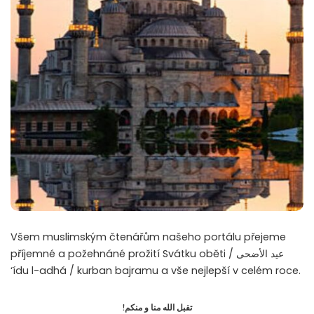
Všem muslimským čtenářům našeho portálu přejeme
příjemné a požehnáné prožití Svátku oběti / عيد الأضحى
‘ídu l-adhá / kurban bajramu a vše nejlepší v celém roce.
!تقبل الله منا و منكم