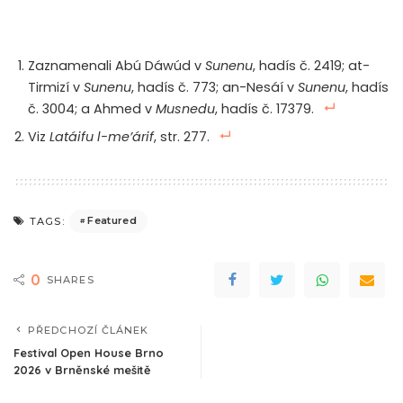
Zaznamenali Abú Dáwúd v
Sunenu
, hadís č. 2419; at-
Tirmizí v
Sunenu
, hadís č. 773; an-Nesáí v
Sunenu
, hadís
č. 3004; a Ahmed v
Musnedu
, hadís č. 17379.
Viz
Latáifu l-me’árif
, str. 277.
Featured
TAGS:
0
SHARES
PŘEDCHOZÍ ČLÁNEK
Festival Open House Brno
2026 v Brněnské mešitě