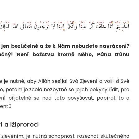
أَفَحَسِبْتُمْ أَنَّمَا خَلَقْنَاكُمْ عَبَثًا وَأَنَّكُمْ إِلَيْنَا لَا تُرْجَعُونَ فَتَعَالَى اللَّهُ الْمَ
i jen bezúčelně a že k Nám nebudete navráceni?
tečný! Není božstva kromě Něho, Pána trůnu
e nutné, aby Alláh sesílal Svá Zjevení a volil si Své
e, potom je zcela nezbytné se jejich pokyny řídit, pro
ení přijatelné se nad toto povyšovat, popírat to a
entů.
i a lžiproroci
 zjevením, je nutná schopnost rozeznat skutečného