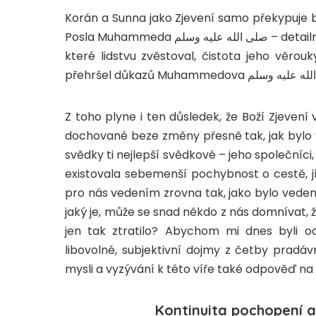
Korán a Sunna jako Zjevení samo překypuje
Posla Muhammeda
صلى الله عليه وسلم –
detail
které lidstvu zvěstoval, čistota jeho věrou
přehršel důkazů Muhammedova
Z toho plyne i ten důsledek, že Boží Zjevení
dochované beze změny přesně tak, jak byl
svědky ti nejlepší svědkové – jeho společníci,
existovala sebemenší pochybnost o cestě, j
pro nás vedením zrovna tak, jako bylo veden
jaký je, může se snad někdo z nás domnívat, ž
jen tak ztratilo? Abychom mi dnes byli o
libovolné, subjektivní dojmy z četby pradá
mysli a vyzývání k této víře také odpověď na 
Kontinuita pochopení 