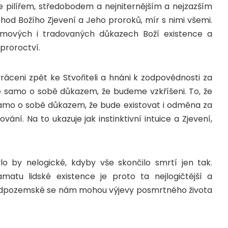
 pilířem, středobodem a nejniternějším a nejzazším
chod Božího Zjevení a Jeho proroků, mír s nimi všemi.
umových i tradovaných důkazech Boží existence a
proroctví.
áceni zpět ke Stvořiteli a hnáni k zodpovědnosti za
 je samo o sobě důkazem, že budeme vzkříšeni. To, že
e samo o sobě důkazem, že bude existovat i odměna za
ní. Na to ukazuje jak instinktivní intuice a Zjevení,
by nelogické, kdyby vše skončilo smrtí jen tak.
matu lidské existence je proto ta nejlogičtější a
 nadpozemské se nám mohou výjevy posmrtného života