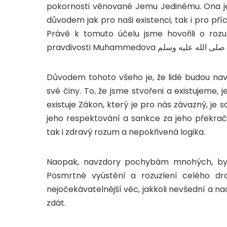
pokornosti věnované Jemu Jedinému. Ona je
důvodem jak pro naši existenci, tak i pro pří
Právě k tomuto účelu jsme hovořili o roz
pravdivosti Muhammedova
صلى الله عليه وسلم
Důvodem tohoto všeho je, že lidé budou navr
své činy. To, že jsme stvořeni a existujeme,
existuje Zákon, který je pro nás závazný, j
jeho respektování a sankce za jeho překračová
tak i zdravý rozum a nepokřivená logika.
Naopak, navzdory pochybám mnohých, bylo 
Posmrtné vyústění a rozuzlení celého dra
nejočekávatelnější věc, jakkoli nevšední a
zdát.