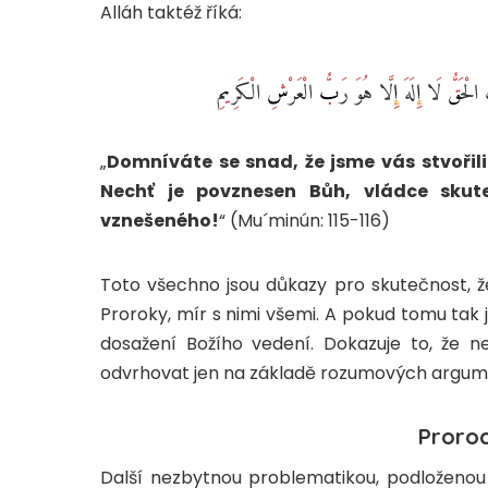
Alláh taktéž říká:
لِكُ الْحَقُّ لَا إِلَهَ إِلَّا هُوَ رَبُّ الْعَرْشِ الْكَرِيمِ
„
Domníváte se snad, že jsme vás stvořil
Nechť je povznesen Bůh, vládce sku
vznešeného!
“ (Mu´minún: 115-116)
Toto všechno jsou důkazy pro skutečnost, že j
Proroky, mír s nimi všemi. A pokud tomu tak j
dosažení Božího vedení. Dokazuje to, že n
odvrhovat jen na základě rozumových argum
Proroc
Další nezbytnou problematikou, podloženou