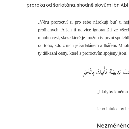
proroka od šarlatána, shodně slovům Ibn Abi l
„
Věru proroctví si pro sebe nárokují buť ti ne
prolhaných. A jen ti nejvíce ignorantští ze všec
mnoho cest, skrze které je možno ty první spolehli
od toho, kdo z nich je šarlatánem a lhářem. Mno
ty důkazní cesty, které s proroctvím spojeny jsou!
ْ بَدِيهَتُهُ تَأْتِيكَ بِالْخَبَرِ
„I kdyby k němu 
Jeho intuice by h
Nezměněnos