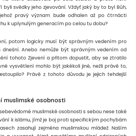
eří byli svědky jeho zjevování. Vždyť jaký by to byl Bůh,
jehož pravý význam bude odhalen až po čtrnácti
tahu k uplynulým generacím po celou tu dobu?
dení, potom logicky musí být správným vedením pro
 nás dnešní. Anebo nemůže být správným vedením od
ění tohoto Zjevení a přitom dopustit, aby se ztratilo
é vysvětlení mohlo být jakékoli jiné, nežli právě to,
estoupilo? Právě z tohoto důvodu je jejich tehdejší
í muslimské osobnosti
ě sebevědomé muslimské osobnosti s sebou nese také
ání k islámu, jímž je boj proti specifickým pochybám
asech zasahují zejména muslimskou mládež. Naším