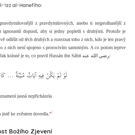
-‘Izz al-Hanefího:
jpravdymilovnější z pravdymilovných, anebo ti nejprolhanější z
h ignorantů dopustí, aby si jedny popletli s druhými. Protože je
vě odlišit od těch druhých a rozeznat toho z nich, kdo je ten pravý
ho z nich není spojeno s proroctvím samotným. A co potom teprve
 Jak krásné je to, co pravil Hassán ibn Sábit
رضي الله عنه
:
لَوْ لَمْ يَكُنْ فِيهِ آيَاتٌ مُبَيِّنَةٌ … كَانَت
znamení jasná nepřicházela
1
“
o jistě ke zvěstem dovedla.
t Božího Zjevení