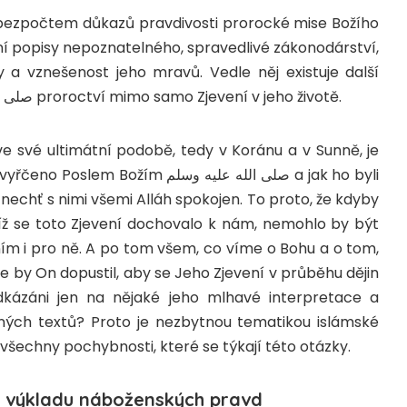
 bezpočtem důkazů pravdivosti prorocké mise Božího
ní popisy nepoznatelného, spravedlivé zákonodárství,
ky a vznešenost jeho mravů. Vedle něj existuje další
صلى الله عليه وسلم
proroctví mimo samo Zjevení v jeho životě.
 ve své ultimátní podobě, tedy v Koránu a v Sunně, je
o vyřčeno Poslem Božím
صلى الله عليه وسلم
a jak ho byli
 nechť s nimi všemi Alláh spokojen. To proto, že kdyby
íž se toto Zjevení dochovalo k nám, nemohlo by být
ím i pro ně. A po tom všem, co víme o Bohu a o tom,
e by On dopustil, aby se Jeho Zjevení v průběhu dějin
dkázáni jen na nějaké jeho mlhavé interpretace a
vných textů? Proto je nezbytnou tematikou islámské
všechny pochybnosti, které se týkají této otázky.
a výkladu náboženských pravd