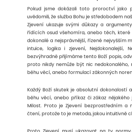
Pokud jsme dokázali toto proroctví jako 
uvědomili, že služba Bohu je středobodem na
Zjevení ukazuje svými důkazy a argumenty,
řídících osud všehomíra, anebo těch, které 
dokonalé a nejsprávnější, řízené nejvyšším m
intuice, logika i zjevení, Nejdokonalejší, 
bezvýhradně přijímáme tento Boží popis, odvr
proto nikdy nemůže být nic nedokonalého, n
běhu věcí, anebo formulací zákonných nore
Každý Boží skutek je absolutní dokonalostí 
běhu věcí, anebo příkaz či zákaz nějakého
Milost. Proto je Zjevení bezprostředním 
čtení, protože to je metoda, jakou intuitivně
Proto Zjevení musí ukazovat na ty normy,