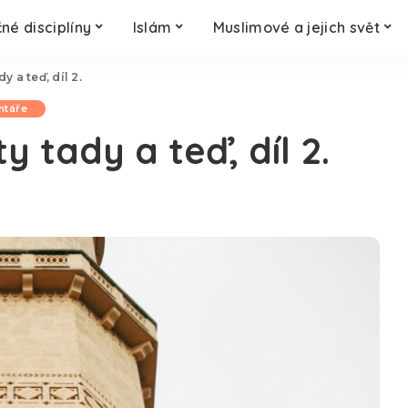
né disciplíny
Islám
Muslimové a jejich svět
y a teď, díl 2.
ntáře
y tady a teď, díl 2.