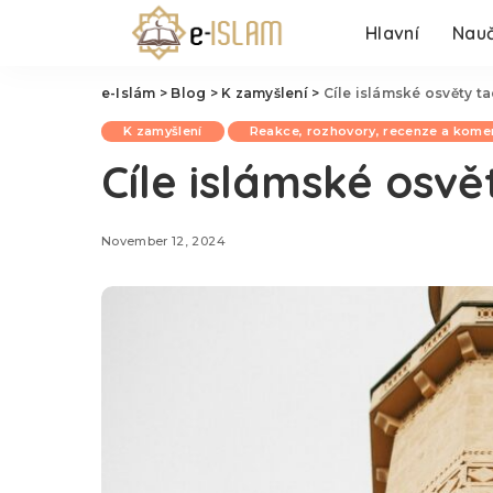
Hlavní
Nauč
e-Islám
>
Blog
>
K zamyšlení
>
Cíle islámské osvěty tad
K zamyšlení
Reakce, rozhovory, recenze a kome
Cíle islámské osvět
November 12, 2024