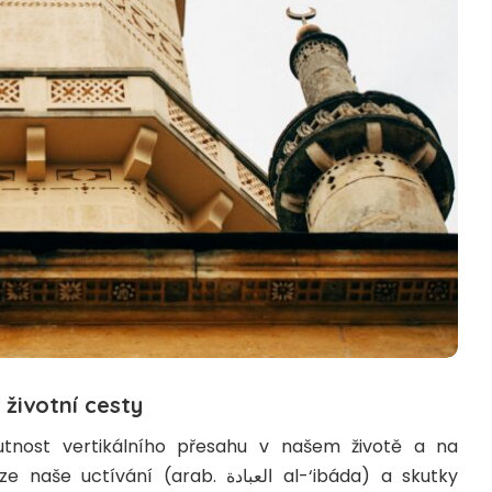
í životní cesty
nost vertikálního přesahu v našem životě a na
rze naše uctívání (arab.
العبادة
al-‘ibáda) a skutky