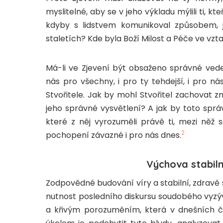
myslitelné, aby se v jeho výkladu mýlili ti, kt
kdyby s lidstvem komunikoval způsobem, 
staletích? Kde byla Boží Milost a Péče ve vz
Má-li ve Zjevení být obsaženo správné ve
nás pro všechny, i pro ty tehdejší, i pro
Stvořitele. Jak by mohl Stvořitel zachovat zn
jeho správné vysvětlení? A jak by toto správn
které z něj vyrozuměli právě ti, mezi něž s
2
pochopení závazné i pro nás dnes.
Výchova stabiln
Zodpovědné budování víry a stabilní, zdrav
nutnost posledního diskursu soudobého vyzýv
a křivým porozuměním, která v dnešních č