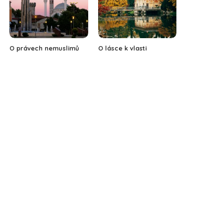
O právech nemuslimů
O lásce k vlasti