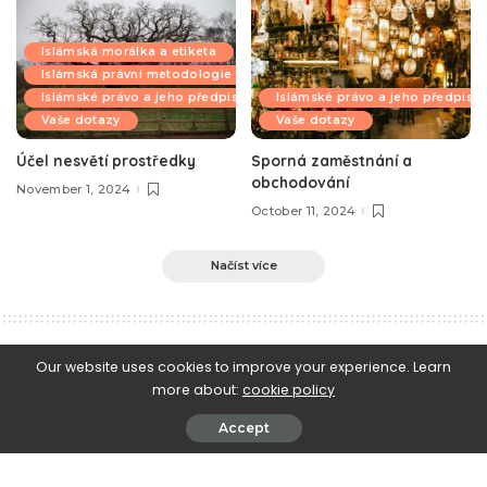
Islámská morálka a etiketa
Islámská právní metodologie
Islámské právo a jeho předpisy
Islámské právo a jeho předpisy
Vaše dotazy
Vaše dotazy
Účel nesvětí prostředky
Sporná zaměstnání a
obchodování
November 1, 2024
October 11, 2024
Načíst více
e-Islám
>
Blog
>
Fetwabanka
>
Půst 31 dní
Our website uses cookies to improve your experience. Learn
more about:
cookie policy
Fetwabanka
Půst 31 dní
Accept
August 27, 2010