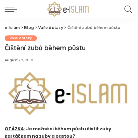
e-Islám
>
Blog
>
Vaše dotazy
>
Čištění zubů během půstu
Vaše dotazy
Čištění zubů během půstu
August 27, 2010
OTÁZKA:
Je možné si během půstu čistit zuby
kartáčkem na zuby a pastou?