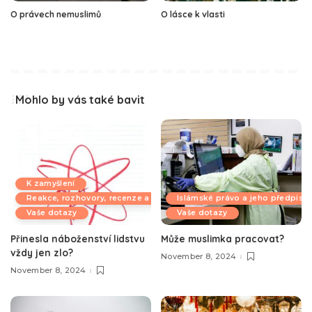
O právech nemuslimů
O lásce k vlasti
Mohlo by vás také bavit
K zamyšlení
Reakce, rozhovory, recenze a komentáře
Islámské právo a jeho předpisy
Vaše dotazy
Vaše dotazy
Přinesla náboženství lidstvu
Může muslimka pracovat?
vždy jen zlo?
November 8, 2024
November 8, 2024