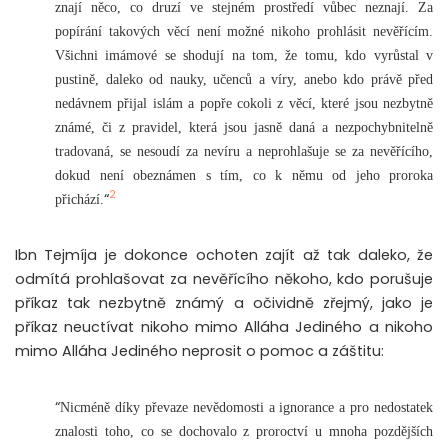
znají něco, co druzí ve stejném prostředí vůbec neznají. Za
popírání takových věcí není možné nikoho prohlásit nevěřícím.
Všichni imámové se shodují na tom, že tomu, kdo vyrůstal v
pustině, daleko od nauky, učenců a víry, anebo kdo právě před
nedávnem přijal islám a popře cokoli z věcí, které jsou nezbytně
známé, či z pravidel, která jsou jasně daná a nezpochybnitelně
tradovaná, se nesoudí za nevíru a neprohlašuje se za nevěřícího,
dokud není obeznámen s tím, co k němu od jeho proroka
2
“
přichází.
Ibn Tejmíja je dokonce ochoten zajít až tak daleko, že
odmítá prohlašovat za nevěřícího někoho, kdo porušuje
příkaz tak nezbytně známý a očividně zřejmý, jako je
příkaz neuctívat nikoho mimo Alláha Jediného a nikoho
mimo Alláha Jediného neprosit o pomoc a záštitu:
“
Nicméně díky převaze nevědomosti a ignorance a pro nedostatek
znalosti toho, co se dochovalo z proroctví u mnoha pozdějších