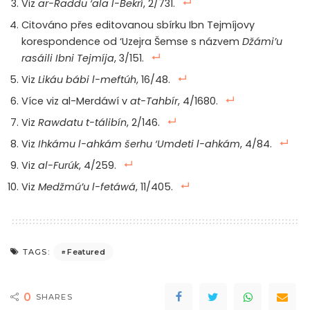
Viz
ar-Raddu ‘ala l-Bekrí
, 2/731.
muslimy? díl 2.
Co všechno musíme vědět, abychom byli
Citováno přes editovanou sbírku Ibn Tejmíjovy
muslimy? díl 3.
korespondence od ‘Uzejra Šemse s názvem
Džámi’u
rasáili Ibni Tejmíja
, 3/151.
Viz
Likáu bábi l-meftúh
, 16/48.
Více viz al-Merdáwí v
at-Tahbír
, 4/1680.
Viz
Rawdatu t-tálibín
, 2/146.
Viz
Ihkámu l-ahkám šerhu ‘Umdeti l-ahkám
, 4/84.
Viz
al-Furúk
, 4/259.
Viz
Medžmú’u l-fetáwá
, 11/405.
Featured
TAGS:
0
SHARES