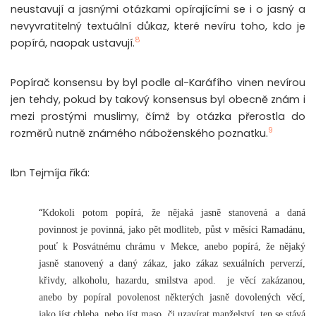
neustavují a jasnými otázkami opírajícími se i o jasný a
nevyvratitelný textuální důkaz, které nevíru toho, kdo je
8
popírá, naopak ustavují.
Popírač konsensu by byl podle al-Karáfího vinen nevírou
jen tehdy, pokud by takový konsensus byl obecně znám i
mezi prostými muslimy, čímž by otázka přerostla do
9
rozměrů nutně známého náboženského poznatku.
Ibn Tejmíja říká:
“
Kdokoli potom popírá, že nějaká jasně stanovená a daná
povinnost je povinná, jako pět modliteb, půst v měsíci Ramadánu,
pouť k Posvátnému chrámu v Mekce, anebo popírá, že nějaký
jasně stanovený a daný zákaz, jako zákaz sexuálních perverzí,
křivdy, alkoholu, hazardu, smilstva apod. je věcí zakázanou,
anebo by popíral povolenost některých jasně dovolených věcí,
jako jíst chleba, nebo jíst maso, či uzavírat manželství, ten se stává