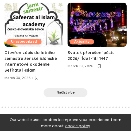
Uncategorized
Aktuality
Otevřen zápis do letního
Svátek přerušení půstu
semestru ženské islámské
2026/ ‘Ídu l-fitr 1447
internetové akademie
March 19, 2026
Sefíratu l-islám
March 30, 2026
Načíst více
e-Islám
>
Blog
>
Islámská právní metodologie
>
Co všechno musíme vědět, abychom byli muslimy? díl 2.
Our website uses cookies to improve your experience. Learn
more about:
cookie policy
Islámská právní metodologie
Islámská věrouka