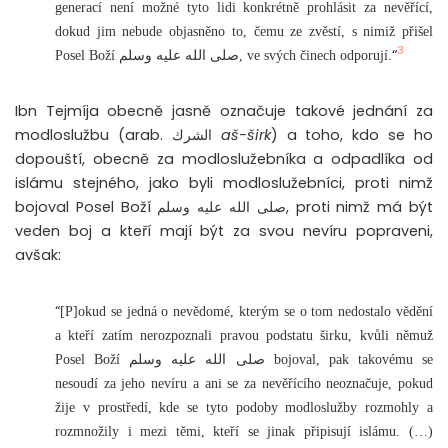
generací není možné tyto lidi konkrétně prohlásit za nevěřící,
dokud jim nebude objasněno to, čemu ze zvěstí, s nimiž přišel
3
“
Posel Boží صلى الله عليه وسلم, ve svých činech odporují.
Ibn Tejmíja obecně jasně označuje takové jednání za
modloslužbu (arab. الشرك
aš-širk
) a toho, kdo se ho
dopouští, obecně za modloslužebníka a odpadlíka od
islámu stejného, jako byli modloslužebníci, proti nimž
bojoval Posel Boží صلى الله عليه وسلم, proti nimž má být
veden boj a kteří mají být za svou nevíru popraveni,
avšak:
“
[P]okud se jedná o nevědomé, kterým se o tom nedostalo vědění
a kteří zatím nerozpoznali pravou podstatu širku, kvůli němuž
Posel Boží صلى الله عليه وسلم bojoval, pak takovému se
nesoudí za jeho nevíru a ani se za nevěřícího neoznačuje, pokud
žije v prostředí, kde se tyto podoby modloslužby rozmohly a
rozmnožily i mezi těmi, kteří se jinak připisují islámu. (…)