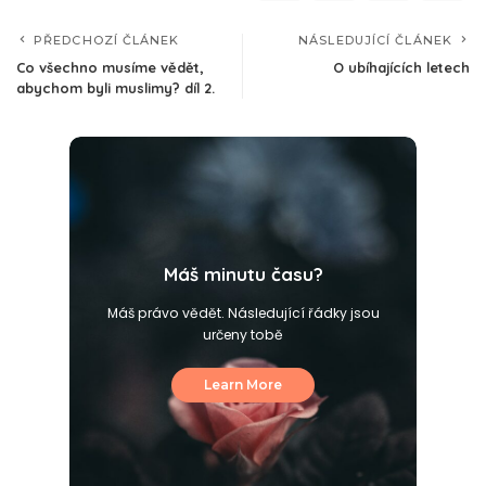
PŘEDCHOZÍ ČLÁNEK
NÁSLEDUJÍCÍ ČLÁNEK
Co všechno musíme vědět,
O ubíhajících letech
abychom byli muslimy? díl 2.
Máš minutu času?
Máš právo vědět. Následující řádky jsou
určeny tobě
Learn More