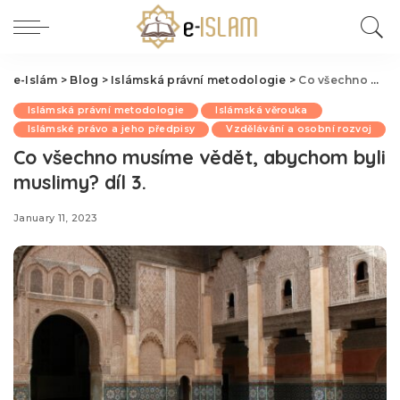
e-Islám
>
Blog
>
Islámská právní metodologie
>
Co všechno musíme vědět, abychom byli muslimy? díl 3.
Islámská právní metodologie
Islámská věrouka
Islámské právo a jeho předpisy
Vzdělávání a osobní rozvoj
Co všechno musíme vědět, abychom byli
muslimy? díl 3.
January 11, 2023