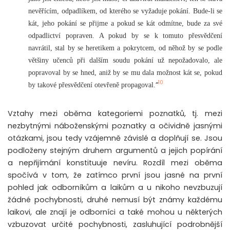
nevěřícím, odpadlíkem, od kterého se vyžaduje pokání. Bude-li se
kát, jeho pokání se přijme a pokud se kát odmítne, bude za své
odpadlictví popraven. A pokud by se k tomuto přesvědčení
navrátil, stal by se heretikem a pokrytcem, od něhož by se podle
většiny učenců při dalším soudu pokání už nepožadovalo, ale
popravoval by se hned, aniž by se mu dala možnost kát se, pokud
10
“
by takové přesvědčení otevřeně propagoval.
Vztahy mezi oběma kategoriemi poznatků, tj. mezi
nezbytnými náboženskými poznatky a očividně jasnými
otázkami, jsou tedy vzájemně závislé a doplňují se. Jsou
podloženy stejným druhem argumentů a jejich popírání
a nepřijímání konstituuje nevíru. Rozdíl mezi oběma
spočívá v tom, že zatímco první jsou jasné na první
pohled jak odborníkům a laikům a u nikoho nevzbuzují
žádné pochybnosti, druhé nemusí být známy každému
laikovi, ale znají je odborníci a také mohou u některých
vzbuzovat určité pochybnosti, zasluhující podrobnější