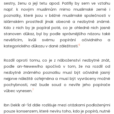
sestry, ženu a její tetu apod. Patřily by sem ve vztahu
např. k novým muslimům mimo muslimské země i
poznatky, které jsou v běžné muslimské společnosti v
islámském prostředí jinak obecně a nezbytně známé.
Kdo z nich by je popíral poté, co je ohledně nich jasně
stanoven důkaz, byl by podle správnějšího názoru také
nevěřícím, kvůli svému popírání očividného a
6
kategorického důkazu v dané záležitosti.
Rozdíl oproti tomu, co je z náboženství nezbytné znát,
podle an-Newewího spočívá v tom, že na rozdíl od
nezbytně známého poznatku musí být očividně jasný
nejprve náležitě ozřejměna a musí být vyvráceny možné
pochybnosti, než bude soud o nevíře jeho popírače
7
vůbec vynesen.
Ibn Dekík al-‘Íd dále rozlišuje mezi otázkami podloženými
pouze konsenzem, které nevíru toho, kdo je popírá, nutně