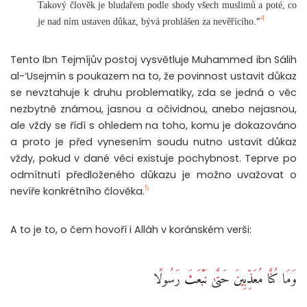
Takový člověk je bludařem podle shody všech muslimů a poté, co
4
“
je nad ním ustaven důkaz, bývá prohlášen za nevěřícího.
Tento Ibn Tejmíjův postoj vysvětluje Muhammed ibn Sálih
al-‘Usejmín s poukazem na to, že povinnost ustavit důkaz
se nevztahuje k druhu problematiky, zda se jedná o věc
nezbytně známou, jasnou a očividnou, anebo nejasnou,
ale vždy se řídí s ohledem na toho, komu je dokazováno
a proto je před vynesením soudu nutno ustavit důkaz
vždy, pokud v dané věci existuje pochybnost. Teprve po
odmítnutí předloženého důkazu je možno uvažovat o
5
nevíře konkrétního člověka.
A to je to, o čem hovoří i Alláh v koránském verši:
وَمَا كُنَّا مُعَذِّبِينَ حَتَّىٰ نَبْعَثَ رَسُولًا