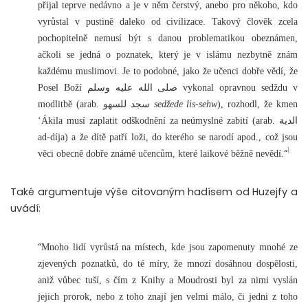
přijal teprve nedávno a je v něm čerstvý, anebo pro někoho, kdo
vyrůstal v pustině daleko od civilizace. Takový člověk zcela
pochopitelně nemusí být s danou problematikou obeznámen,
ačkoli se jedná o poznatek, který je v islámu nezbytně znám
každému muslimovi. Je to podobné, jako že učenci dobře vědí, že
Posel Boží صلى الله عليه وسلم vykonal opravnou sedždu v
modlitbě (arab. سجد للسهو
sedžede lis-sehw
), rozhodl, že kmen
‘Ákila musí zaplatit odškodnění za neúmyslné zabití (arab. الدية
ad-díja) a že dítě patří loži, do kterého se narodí apod., což jsou
1
“
věci obecně dobře známé učencům, které laikové běžně nevědí.
Také argumentuje výše citovaným hadísem od Huzejfy a
uvádí:
“
Mnoho lidí vyrůstá na místech, kde jsou zapomenuty mnohé ze
zjevených poznatků, do té míry, že mnozí dosáhnou dospělosti,
aniž vůbec tuší, s čím z Knihy a Moudrosti byl za nimi vyslán
jejich prorok, nebo z toho znají jen velmi málo, či jedni z toho