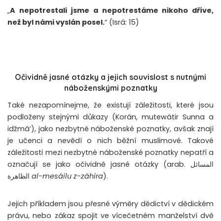
„
A nepotrestali jsme a nepotrestáme nikoho dříve,
než byl námi vyslán posel.
“ (Isrá: 15)
Očividně jasné otázky a jejich souvislost s nutnými
náboženskými poznatky
Také nezapomínejme, že existují záležitosti, které jsou
podloženy stejnými důkazy (Korán, mutewátir Sunna a
idžmá’), jako nezbytné náboženské poznatky, avšak znají
je učenci a nevědí o nich běžní muslimové. Takové
záležitosti mezi nezbytné náboženské poznatky nepatří a
označují se jako očividně jasné otázky (arab. المسائل
الظاهرة
al-mesáilu z-záhira
).
Jejich příkladem jsou přesné výměry dědictví v dědickém
právu, nebo zákaz spojit ve vícečetném manželství dvě