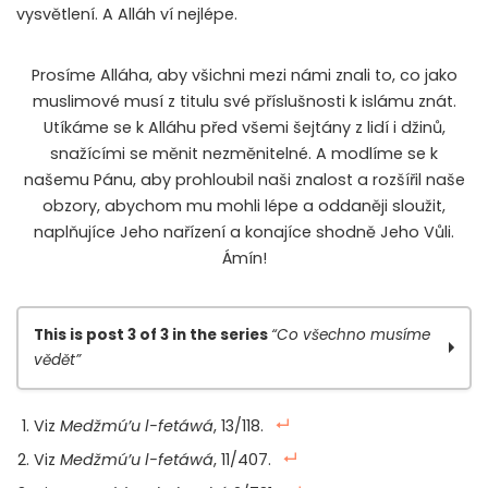
vysvětlení. A Alláh ví nejlépe.
Prosíme Alláha, aby všichni mezi námi znali to, co jako
muslimové musí z titulu své příslušnosti k islámu znát.
Utíkáme se k Alláhu před všemi šejtány z lidí i džinů,
snažícími se měnit nezměnitelné. A modlíme se k
našemu Pánu, aby prohloubil naši znalost a rozšířil naše
obzory, abychom mu mohli lépe a oddaněji sloužit,
naplňujíce Jeho nařízení a konajíce shodně Jeho Vůli.
Ámín!
This is post 3 of 3 in the series
“Co všechno musíme
vědět”
Co všechno musíme vědět, abychom byli
Viz
Medžmú’u l-fetáwá
, 13/118.
muslimy? díl 1.
Viz
Medžmú’u l-fetáwá
, 11/407.
Co všechno musíme vědět, abychom byli