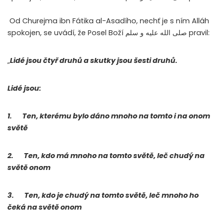
Od Churejma ibn Fátika al-Asadího, nechť je s ním Alláh
spokojen, se uvádí, že Posel Boží
صلى الله عليه و سلم
pravil:
„
Lidé jsou čtyř druhů a skutky jsou šesti druhů.
Lidé jsou:
1.
Ten, kterému bylo dáno mnoho na tomto i na onom
světě
2.
Ten, kdo má mnoho na tomto světě, leč chudý na
světě onom
3.
Ten, kdo je chudý na tomto světě, leč mnoho ho
čeká na světě onom