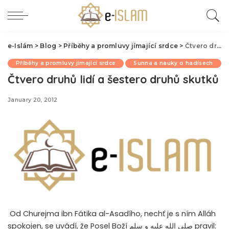
e-Islám
>
Blog
>
Příběhy a promluvy jímající srdce
>
Čtvero druhů lidí a šestero druhů skutků
Příběhy a promluvy jímající srdce
Sunna a nauky o hadísech
Čtvero druhů lidí a šestero druhů skutků
January 20, 2012
Od Churejma ibn Fátika al-Asadího, nechť je s ním Alláh
spokojen, se uvádí, že Posel Boží
صلى الله عليه و سلم
pravil: