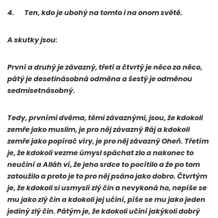
4.
Ten, kdo je ubohý na tomto i na onom světě.
A skutky jsou:
První a druhý je závazný, třetí a čtvrtý je něco za něco,
pátý je desetinásobná odměna a šestý je odměnou
sedmisetnásobný.
Tedy, prvními dvěma, těmi závaznými, jsou, že kdokoli
zemře jako muslim, je pro něj závazný Ráj a kdokoli
zemře jako popírač víry, je pro něj závazný Oheň. Třetím
je, že kdokoli vezme úmysl spáchat zlo a nakonec to
neučiní a Alláh ví, že jeho srdce to pocítilo a že po tom
zatoužilo a proto je to pro něj psáno jako dobro. Čtvrtým
je, že kdokoli si usmyslí zlý čin a nevykoná ho, nepíše se
mu jako zlý čin a kdokoli jej učiní, píše se mu jako jeden
jediný zlý čin. Pátým je, že kdokoli učiní jakýkoli dobrý