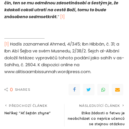
čin, ten se mu odměnou zdesetinásobí a šestým je, že
kdokoli cokoli utratí na cestě Boží, tomu to bude
znásobeno sedmsetkrát.
“
[1]
[1]
Hadís zaznamenal Ahmed, 4/345; Ibn Hibbán, č. 31; a
Ibn Abí Šejba ve svém Musnedu, 2/38/2. Šejch al-Albání
doložil řetězec vypravěčů tohoto podání jako sahíh v as-
Sahíha, č. 2604. K dispozici online na
www.alitisaambissunnah.wordpress.com.
0
SHARES
PŘEDCHOZÍ ČLÁNEK
NÁSLEDUJÍCÍ ČLÁNEK
Neříkej: "Ať šejtán zhyne"
Etika žádosti o fetwu je
neobcházet co nejvíce učenců
se stejnou otázkou