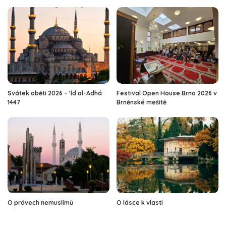
Svátek oběti 2026 – ‘Íd al-Adhá
Festival Open House Brno 2026 v
1447
Brněnské mešitě
O právech nemuslimů
O lásce k vlasti