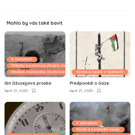
Mohlo by vás také bavit
K zamyšlení
Příběhy a promluvy jímající srdce
Reakce, rozhovory, recenze a komentáře
Sunna a nauky o hadísech
Ibn Džuzejjova prosba
Předpovědi o Gaze
April 21, 2025
April 21, 2025
K zamyšlení
Korán a koránské nauky