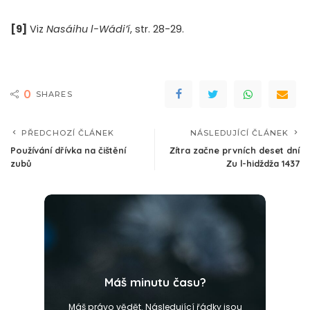
[9]
Viz
Nasáihu l-Wádi’í
, str. 28-29.
0
SHARES
PŘEDCHOZÍ ČLÁNEK
NÁSLEDUJÍCÍ ČLÁNEK
Používání dřívka na čištění
Zítra začne prvních deset dní
zubů
Zu l-hidždža 1437
Máš minutu času?
Máš právo vědět. Následující řádky jsou