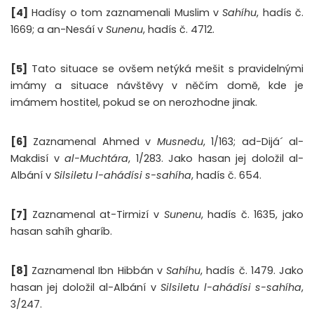
[4]
Hadísy o tom zaznamenali Muslim v
Sahíhu
, hadís č.
1669; a an-Nesáí v
Sunenu
, hadís č. 4712.
[5]
Tato situace se ovšem netýká mešit s pravidelnými
imámy a situace návštěvy v něčím domě, kde je
imámem hostitel, pokud se on nerozhodne jinak.
[6]
Zaznamenal Ahmed v
Musnedu
, 1/163; ad-Dijá´ al-
Makdisí v
al-Muchtára
, 1/283. Jako hasan jej doložil al-
Albání v
Silsiletu l-ahádísi s-sahíha
, hadís č. 654.
[7]
Zaznamenal at-Tirmizí v
Sunenu
, hadís č. 1635, jako
hasan sahíh gharíb.
[8]
Zaznamenal Ibn Hibbán v
Sahíhu
, hadís č. 1479. Jako
hasan jej doložil al-Albání v
Silsiletu l-ahádísi s-sahíha
,
3/247.