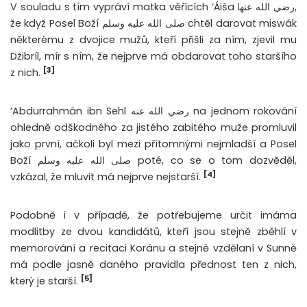
V souladu s tím vypráví matka věřících ‘Áiša رضي الله عنها,
že když Posel Boží صلى الله عليه وسلم chtěl darovat miswák
některému z dvojice mužů, kteří přišli za ním, zjevil mu
Džibríl, mír s ním, že nejprve má obdarovat toho staršího
[3]
z nich.
‘Abdurrahmán ibn Sehl رضي الله عنه na jednom rokování
ohledně odškodného za jistého zabitého muže promluvil
jako první, ačkoli byl mezi přítomnými nejmladší a Posel
Boží صلى الله عليه وسلم poté, co se o tom dozvěděl,
[4]
vzkázal, že mluvit má nejprve nejstarší.
Podobně i v případě, že potřebujeme určit imáma
modlitby ze dvou kandidátů, kteří jsou stejně zběhlí v
memorování a recitaci Koránu a stejně vzdělaní v Sunně
má podle jasně daného pravidla přednost ten z nich,
[5]
který je starší.