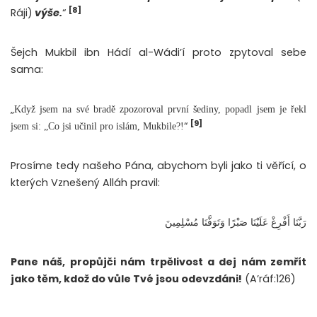
[8]
Ráji)
výše.
“
Šejch Mukbil ibn Hádí al-Wádi’í proto zpytoval sebe
sama:
„
Když jsem na své bradě zpozoroval první šediny, popadl jsem je řekl
[9]
“
jsem si: „Co jsi učinil pro islám, Mukbile?!
Prosíme tedy našeho Pána, abychom byli jako ti věřící, o
kterých Vznešený Alláh pravil:
رَبَّنَا أَفْرِغْ عَلَيْنَا صَبْرًا وَتَوَفَّنَا مُسْلِمِينَ
Pane náš, propůjči nám trpělivost a dej nám zemřít
jako těm, kdož do vůle Tvé jsou odevzdáni!
(A’ráf:126)