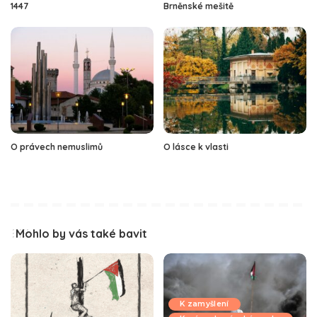
1447
Brněnské mešitě
O právech nemuslimů
O lásce k vlasti
Mohlo by vás také bavit
K zamyšlení