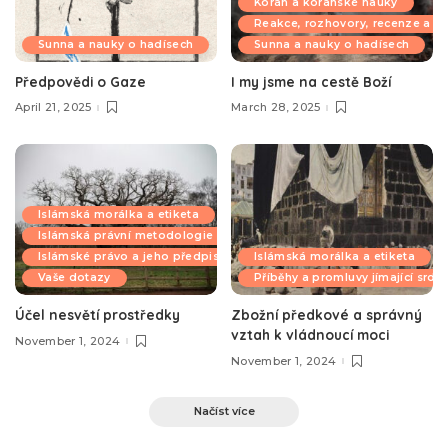
Korán a koránské nauky
Reakce, rozhovory, recenze a k
Sunna a nauky o hadísech
Sunna a nauky o hadísech
Předpovědi o Gaze
I my jsme na cestě Boží
April 21, 2025
March 28, 2025
Islámská morálka a etiketa
Islámská právní metodologie
Islámské právo a jeho předpisy
Islámská morálka a etiketa
Vaše dotazy
Příběhy a promluvy jímající srdc
Účel nesvětí prostředky
Zbožní předkové a správný
vztah k vládnoucí moci
November 1, 2024
November 1, 2024
Načíst více