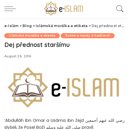
e-Islám
>
Blog
>
Islámská morálka a etiketa
>
Dej přednost staršímu
Islámská morálka a etiketa
Sunna a nauky o hadísech
Dej přednost staršímu
August 26, 2016
‘Abdulláh ibn Omar a Usáma ibn Zejd رضي الله عنهم أجمعين
slyšeli, že Posel Boží صلى الله عليه وسلم pravil: