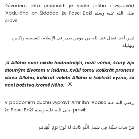
Důvodem této přednosti je vedle jiného i výpověď
‘Abdulláha ibn Šiddáda, že Posel Boží صلى الله عليه وسلم
pravil:
ليس أحد أفضل عند الله من مؤمن يعمر في الإسلام، لتسبيحه وتكبيره
وتهليله
„
U Alláha není nikdo hodnotnější, nežli věřící, který žije
dlouhým životem v islámu, kvůli tomu kolikrát pronese
slávu Alláhu, kolikrát velebí Alláha a kolikrát vyzná, že
[6]
není božstva kromě Něho.
“
V podobném duchu vypráví ‘Amr ibn ‘Abasa رضي الله عنه,
že Posel Boží صلى الله عليه وسلم pravil:
مَنْ شَابَ شَيْبَةً فِي سَبِيلِ اللَّهِ كَانَتْ لَهُ نُورًا يَوْمَ الْقِيَامَةِ