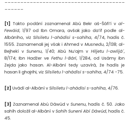
______________________________________
______
[1]
Takto podání zaznamenal Abú Bekr aš-Šáfi’í v
al-
Fewáid
, 1/97 od Ibn Omara, avšak jako da’íf podle al-
Albáního, viz
Silsiletu l-ahádísi s-sahíha
, 4/74, hadís č.
1555. Zaznamenali jej však i Ahmed v
Musnedu
, 2/138; al-
Bejhekí v
Sunenu
, 1/40; Abú Nu’ajm v
Hiljetu l-awlijá´
,
8/174; Ibn Hadžer ve
Fethu l-Bárí
, 1/284, od Usámy ibn
Zejda jako hasan. Al-Albání tedy uzavírá, že hadís je
hasan li ghajrihi, viz
Silsiletu l-ahádísi s-sahíha
, 4/74 -75.
[2]
Uvádí al-Albání v
Silsiletu l-ahádísi s-sahíha
, 4/76.
[3]
Zaznamenal Abú Dáwúd v
Sunenu
, hadís č. 50. Jako
sahíh doložil al-Albání v
Sahíh Suneni Abí Dáwúd
, hadís č.
45.