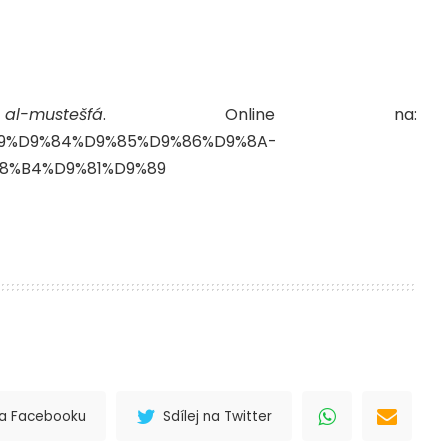
mustešfá
. Online na:
8%B9%D9%84%D9%85%D9%86%D9%8A-
8%B4%D9%81%D9%89
 na Facebooku
Sdílej na Twitter