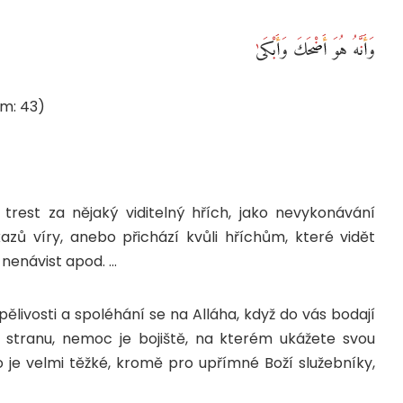
وَأَنَّهُ هُوَ أَضْحَكَ وَأَبْكَىٰ
žm: 43)
rest za nějaký viditelný hřích, jako nevykonávání
zů víry, anebo přichází kvůli hříchům, které vidět
, nenávist apod. …
pělivosti a spoléhání se na Alláha, když do vás bodají
ou stranu, nemoc je bojiště, na kterém ukážete svou
o je velmi těžké, kromě pro upřímné Boží služebníky,