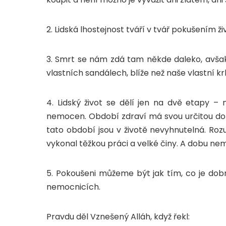
2. Lidská lhostejnost tváří v tvář pokušením 
3. Smrt se nám zdá tam někde daleko, avšak
vlastních sandálech, blíže než naše vlastní kr
4. Lidský život se dělí jen na dvě etapy –
nemocen. Období zdraví má svou určitou dob
tato období jsou v životě nevyhnutelná. Roz
vykonal těžkou práci a velké činy. A dobu ne
5. Pokoušeni můžeme být jak tím, co je dobré,
nemocnicích.
Pravdu děl Vznešený Alláh, když řekl: