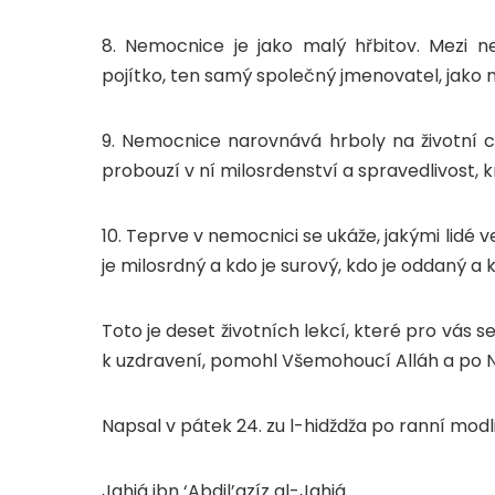
8. Nemocnice je jako malý hřbitov. Mezi 
pojítko, ten samý společný jmenovatel, jako
9. Nemocnice narovnává hrboly na životní ce
probouzí v ní milosrdenství a spravedlivost, k
10. Teprve v nemocnici se ukáže, jakými lidé v
je milosrdný a kdo je surový, kdo je oddaný a 
Toto je deset životních lekcí, které pro vás s
k uzdravení, pomohl Všemohoucí Alláh a po N
Napsal v pátek 24. zu l-hidždža po ranní modl
Jahjá ibn ‘Abdil’azíz al-Jahjá