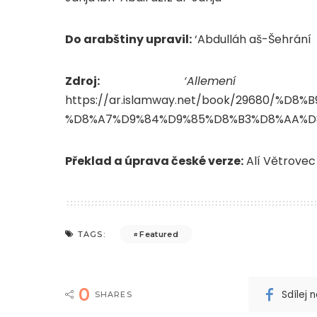
Do arabštiny upravil:
‘Abdulláh aš-Šehrání
Zdroj:
‘Allemení al-
https://ar.islamway.net/book/29680/%D
%D8%A7%D9%84%D9%85%D8%B3%D8%AA%D
Překlad a úprava české verze:
Alí Větrovec
Featured
TAGS:
0
Sdílej
SHARES