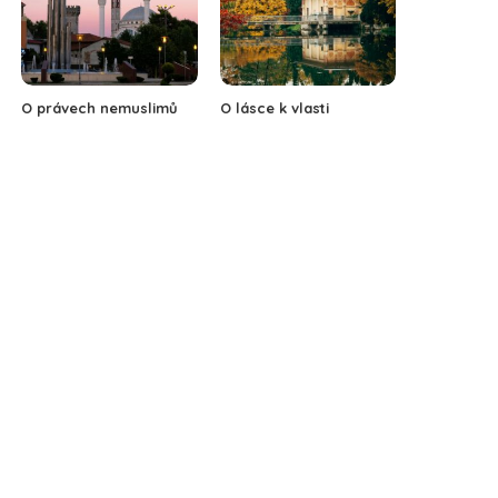
O právech nemuslimů
O lásce k vlasti