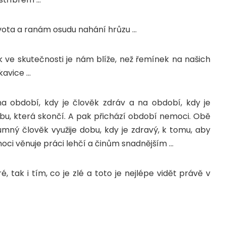
života a ranám osudu nahání hrůzu …
 ve skutečnosti je nám blíže, než řemínek na našich
kavice …
 na období, kdy je člověk zdráv a na období, kdy je
u, která skončí. A pak přichází období nemoci. Obě
umný člověk využije dobu, kdy je zdravý, k tomu, aby
moci věnuje práci lehčí a činům snadnějším …
 tak i tím, co je zlé a toto je nejlépe vidět právě v