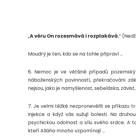
„
A věru On rozesmává i rozplakává.
“ (Ned
Moudrý je ten, kdo se na tohle připraví …
6. Nemoc je ve většině případů pozemský t
náboženských povinností, překračování záka
nejsou, jako je namyšlenost, sebeláska, závist
7. Je velmi těžké nezpronevěřit se příkazu tr
injekce a když vás sužují bolesti. Na druh
psychickou odolnost a sílu svého srdce. A t
kteří Alláha mnoho vzpomínají …