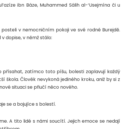
ul’azíze ibn Báze, Muhammed Sálih al-‘Usejmína či u
a posteli v nemocničním pokoji ve své rodné Burejdě.
 v dopise, v němž stálo:
přísahat, zatímco toto píšu, bolesti zaplavují každý
ětší škola. Člověk nevykoná jediného kroku, aniž by si z
ové situaci se přiučí něco nového.
e se a bojujíce s bolestí.
evíme. A tito lidé s námi soucítí. Jejich emoce se nedají
 stříbrem …