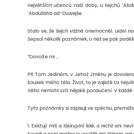
největších učenců naší doby, u šejchů ‘Abd
‘Abdulláha ad-Duwejše.
Stalo se, že šejch vážně onemocněl. Ležel n
Sepsal několik poznámek, o něž se pak podělil
“Dovolte mi …
Při Tom Jediném, v Jehož Jménu je dovoleno 
kousek mého těla. Život, to je zajisté ta nejv
něho nemohl vzít nějaké ponaučení. V každé n
Tyto poznámky si zapisuji ve spěchu, přemáhaj
1. Existují milí a láskyplní lidé, o nichž ani n
koupit a není možno je vyvážit ani zlatem, ani