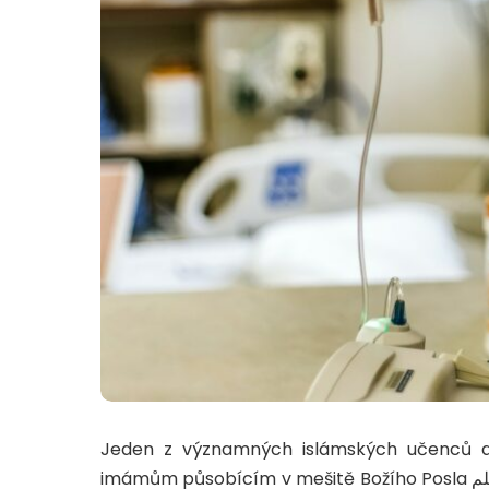
Jeden z významných islámských učenců dneš
imámům působícím v mešitě Božího Posla صلى الله عليه وسلم v saúdskoarabské Medíně. Studoval u