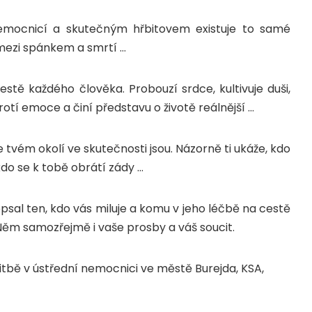
nemocnicí a skutečným hřbitovem existuje to samé
 mezi spánkem a smrtí …
stě každého člověka. Probouzí srdce, kultivuje duši,
rotí emoce a činí představu o životě reálnější …
e tvém okolí ve skutečnosti jsou. Názorně ti ukáže, kdo
kdo se k tobě obrátí zády …
epsal ten, kdo vás miluje a komu v jeho léčbě na cestě
ěm samozřejmě i vaše prosby a váš soucit.
itbě v ústřední nemocnici ve městě Burejda, KSA,