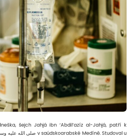
ka, šejch Jahjá ibn ‘Abdil’azíz al-Jahjá, patří k