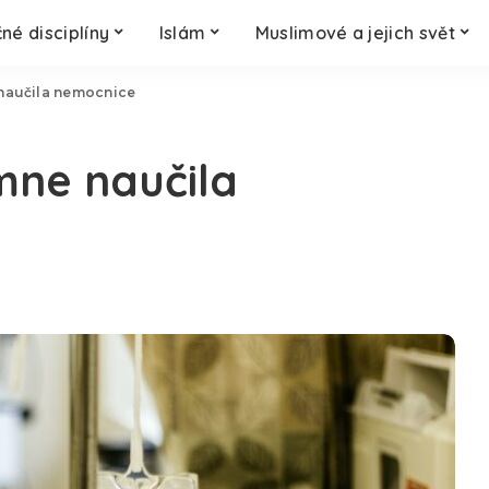
né disciplíny
Islám
Muslimové a jejich svět
 naučila nemocnice
 mne naučila