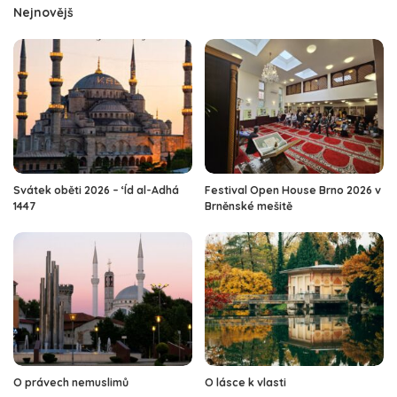
Nejnovějš
Svátek oběti 2026 – ‘Íd al-Adhá
Festival Open House Brno 2026 v
1447
Brněnské mešitě
O právech nemuslimů
O lásce k vlasti