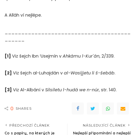
A Alláh ví nejlépe.
______________________________________
______
[1]
Viz šejch Ibn ‘Usejmín v
Ahkámu l-Kur´án
, 2/339.
[2]
Viz šejch al-Luhajdán v
al-Wasíjjetu li š-šebáb
.
[3]
Viz Al-Albání v
Silsiletu l-hudá we n-núr
, str. 140.
0
SHARES
PŘEDCHOZÍ ČLÁNEK
NÁSLEDUJÍCÍ ČLÁNEK
Co s papíry, na kterých je
Nejlepší připomínání a nejlepší