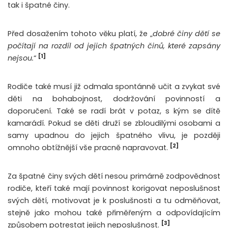
tak i špatné činy.
Před dosažením tohoto věku platí, že „
dobré činy dětí se
počítají na rozdíl od jejich špatných činů, které zapsány
[1]
nejsou.
“
Rodiče také musí již odmala spontánně učit a zvykat své
děti na bohabojnost, dodržování povinností a
doporučení. Také se radí brát v potaz, s kým se dítě
kamarádí. Pokud se děti druží se zbloudilými osobami a
samy upadnou do jejich špatného vlivu, je později
[2]
omnoho obtížnější vše pracně napravovat.
Za špatné činy svých dětí nesou primárně zodpovědnost
rodiče, kteří také mají povinnost korigovat neposlušnost
svých dětí, motivovat je k poslušnosti a tu odměňovat,
stejně jako mohou také přiměřeným a odpovídajícím
[3]
způsobem potrestat jejich neposlušnost.