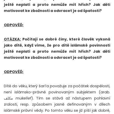
ještě neplatí a proto nemůže mít hřích? Jak děti
motivovat ke zbožnosti a odvracet je od špatosti?
ODPOVĚĎ:
OTÁZKA:
Počítají se dobré činy, které člověk vykoná
jako dítě, když víme, že pro dítě islámské povinnosti
ještě neplatí a proto nemůže mít hřích? Jak děti
motivovat ke zbožnosti a odvracet je od špatosti?
ODPOVĚĎ:
Dítě do věku, který šarí’a považuje za počátek dospělosti,
není islámsko-právně povinovaným subjektem (arab.
مكلف
mukellef
). Tím se stává až nástupem pohlavní
zralosti, resp. způsobem jasně definovaným v dílech
islámské právní vědy. Po tomto věku se již píší jak dobré,