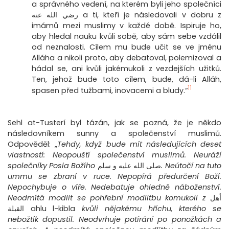
a správného vedení, na kterém byli jeho společníci
رضي الله عنه a ti, kteří je následovali v dobru z
imámů mezi muslimy v každé době. Ispiruje ho,
aby hledal nauku kvůli sobě, aby sám sebe vzdálil
od neznalosti. Cílem mu bude učit se ve jménu
Alláha a nikoli proto, aby debatoval, polemizoval a
hádal se, ani kvůli jakémukoli z vezdejších užitků.
Ten, jehož bude toto cílem, bude, dá-li Alláh,
11
spasen před tužbami, inovacemi a bludy.“
Sehl at-Tusterí byl tázán, jak se pozná, že je někdo
následovníkem sunny a společenství muslimů.
Odpověděl: „
Tehdy, když bude mít následujících deset
vlastností: Neopouští společenství muslimů. Neuráží
společníky Posla Božího
صلى الله عليه و سلم
. Neútočí na tuto
ummu se zbraní v ruce. Nepopírá předurčení Boží.
Nepochybuje o víře. Nedebatuje ohledně náboženství.
Neodmítá modlit se pohřební modlitbu komukoli z
أهل
القبلة ahlu l-kibla
kvůli nějakému hříchu, kterého se
nebožtík dopustil. Neodvrhuje potírání po ponožkách a