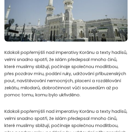
Kdokoli popřemýšlí nad imperativy Koránu a texty hadísů,
velmi snadno spatří, že islám předepsal mnoho činů,
které muslimy sbližují, počínaje společnou modlitbou,
přes pozdrav míru, podání ruky, udržování příbuzenských
pout, navštěvování nemocných, placení a rozdělování
zekátu, milodarů, dobročinnost vůči sousedům až po
pomoc tomu, komu bylo ukřivděno.
Kdokoli popřemýšlí nad imperativy Koránu a texty hadísů,
velmi snadno spatří, že islám předepsal mnoho činů,
které muslimy sbližují, počínaje společnou modlitbou,