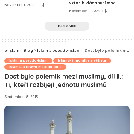
vztah k vládnoucí moci
November 1, 2024
November 1, 2024
Načíst více
e-Islám
>
Blog
>
Islám a pseudo-islám
>
Dost bylo polemik mezi muslimy, díl ii.: Ti, kteří rozbíjejí jednotu muslimů
Islám a pseudo-islám
Islámská morálka a etiketa
Islámská právní metodologie
Dost bylo polemik mezi muslimy, díl ii.:
Ti, kteří rozbíjejí jednotu muslimů
September 18, 2015