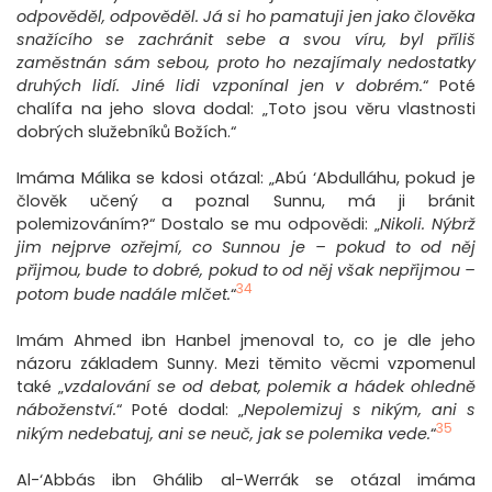
odpověděl, odpověděl. Já si ho pamatuji jen jako člověka
snažícího se zachránit sebe a svou víru, byl příliš
zaměstnán sám sebou, proto ho nezajímaly nedostatky
druhých lidí. Jiné lidi vzponínal jen v dobrém.
“ Poté
chalífa na jeho slova dodal: „Toto jsou věru vlastnosti
dobrých služebníků Božích.“
Imáma Málika se kdosi otázal: „Abú ‘Abdulláhu, pokud je
člověk učený a poznal Sunnu, má ji bránit
polemizováním?“ Dostalo se mu odpovědi: „
Nikoli. Nýbrž
jim nejprve ozřejmí, co Sunnou je – pokud to od něj
přijmou, bude to dobré, pokud to od něj však nepřijmou –
34
potom bude nadále mlčet.
“
Imám Ahmed ibn Hanbel jmenoval to, co je dle jeho
názoru základem Sunny. Mezi těmito věcmi vzpomenul
také „
vzdalování se od debat, polemik a hádek ohledně
náboženství.
“ Poté dodal: „
Nepolemizuj s nikým, ani s
35
nikým nedebatuj, ani se neuč, jak se polemika vede.
“
Al-‘Abbás ibn Ghálib al-Werrák se otázal imáma