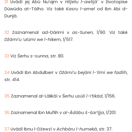
31
Uvádí jej Abú Nu’ajm v
Hiljetu l-awlijá´
v životopise
Dúwúda at-Táího. Viz také
Kasru l-amel
od Ibn Abi d-
Dunjá.
32
Zaznamenal ad-Dárimí v
as-Sunen
, 1/90. Viz také
Džámi’u ‘ulúmi we l-hikem
, 1/517.
33
Viz
Šerhu s-sunna
, str. 80.
34
Uvádí Ibn Abdulberr v
Džámi’u bejáni l-‘ilmi we fadlih
,
str. 414.
35
Zaznamenal al-Lálikáí v
Šerhu usúli l-i’tikád
, 1/156.
36
Zaznamenal Ibn Muflih v
al-Ádábu š-šar’íjja
, 1/201.
37
Uvádí Ibnu l-Džewzí v
Achbáru l-humeká
, str. 37.