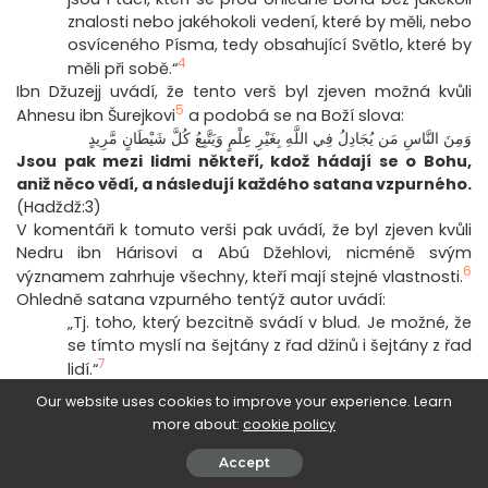
znalosti nebo jakéhokoli vedení, které by měli, nebo
osvíceného Písma, tedy obsahující Světlo, které by
4
měli při sobě.“
Ibn Džuzejj uvádí, že tento verš byl zjeven možná kvůli
5
Ahnesu ibn Šurejkovi
a podobá se na Boží slova:
وَمِنَ النَّاسِ مَن يُجَادِلُ فِي اللَّهِ بِغَيْرِ عِلْمٍ وَيَتَّبِعُ كُلَّ شَيْطَانٍ مَّرِيدٍ
Jsou pak mezi lidmi někteří, kdož hádají se o Bohu,
aniž něco vědí, a následují každého satana vzpurného.
(Hadždž:3)
V komentáři k tomuto verši pak uvádí, že byl zjeven kvůli
Nedru ibn Hárisovi a Abú Džehlovi, nicméně svým
6
významem zahrhuje všechny, kteří mají stejné vlastnosti.
Ohledně satana vzpurného tentýž autor uvádí:
„Tj. toho, který bezcitně svádí v blud. Je možné, že
se tímto myslí na šejtány z řad džinů i šejtány z řad
7
lidí.“
Tento verš tedy hovoří o neznalých ignorantech. Nepřejí
Our website uses cookies to improve your experience. Learn
si pravdu, pro svá tvrzení nemají sebemenší důkaz, ale i
more about:
cookie policy
přesto o víře polemizují a hašteří se ohledně náboženství
a jeho předpisů.
Accept
Proto bychom neměli být takoví a snižovat se na jejich