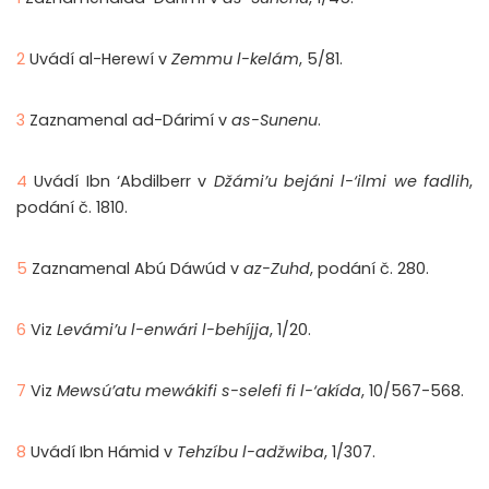
2
Uvádí al-Herewí v
Zemmu l-kelám
, 5/81.
3
Zaznamenal ad-Dárimí v
as-Sunenu
.
4
Uvádí Ibn ‘Abdilberr v
Džámi’u bejáni l-‘ilmi we fadlih
,
podání č. 1810.
5
Zaznamenal Abú Dáwúd v
az-Zuhd
, podání č. 280.
6
Viz
Levámi’u l-enwári l-behíjja
, 1/20.
7
Viz
Mewsú’atu mewákifi s-selefi fi l-‘akída
, 10/567-568.
8
Uvádí Ibn Hámid v
Tehzíbu l-adžwiba
, 1/307.