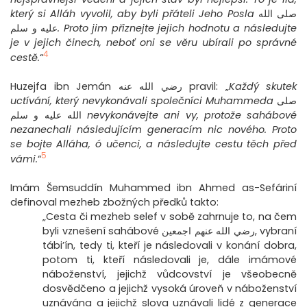
který si Alláh vyvolil, aby byli přáteli Jeho Posla
صلى الله
عليه و سلم
. Proto jim přiznejte jejich hodnotu a následujte
je v jejich činech, neboť oni se věru ubírali po správné
4
cestě.
“
Huzejfa ibn Jemán رضي الله عنه pravil: „
Každý skutek
uctívání, který nevykonávali společníci Muhammeda
صلى
الله عليه و سلم
nevykonávejte ani vy, protože sahábové
nezanechali následujícím generacím nic nového. Proto
se bojte Alláha, ó učenci, a následujte cestu těch před
5
vámi.
“
Imám Šemsuddín Muhammed ibn Ahmed as-Sefáriní
definoval mezheb zbožných předků takto:
„Cesta či mezheb selef v sobě zahrnuje to, na čem
byli vznešení sahábové رضي الله عنهم اجمعين, vybraní
tábi’ín, tedy ti, kteří je následovali v konání dobra,
potom ti, kteří následovali je, dále imámové
náboženství, jejichž vůdcovství je všeobecně
dosvědčeno a jejichž vysoká úroveň v náboženství
uznávána a jejichž slova uznávali lidé z generace