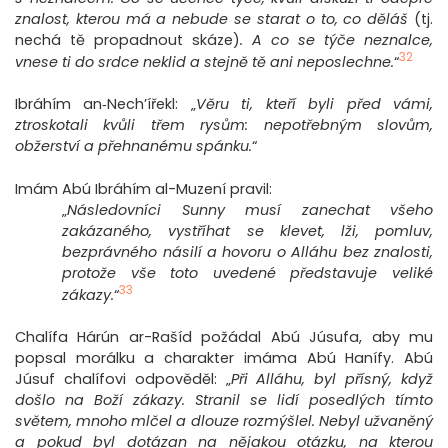
znalost, kterou má a nebude se starat o to, co děláš
(tj.
nechá tě propadnout skáze)
. A co se týče neznalce,
32
vnese ti do srdce neklid a stejně tě ani neposlechne.
“
Ibráhím an‐Nech’ířekl: „
Věru ti, kteří byli před vámi,
ztroskotali kvůli třem rysům: nepotřebným slovům,
obžerství a přehnanému spánku.
“
Imám Abú Ibráhím al-Muzení pravil:
„
Následovníci Sunny musí zanechat všeho
zakázaného, vystříhat se klevet, lži, pomluv,
bezprávného násilí a hovoru o Alláhu bez znalosti,
protože vše toto uvedené představuje veliké
33
zákazy.
“
Chalífa Hárún ar-Rašíd požádal Abú Júsufa, aby mu
popsal morálku a charakter imáma Abú Hanífy. Abú
Júsuf chalífovi odpověděl: „
Při Alláhu, byl přísný, když
došlo na Boží zákazy. Stranil se lidí posedlých tímto
světem, mnoho mlčel a dlouze rozmýšlel. Nebyl užvaněný
a pokud byl dotázan na nějakou otázku, na kterou