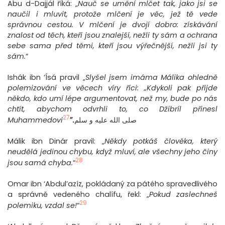
Abu d-Dajjál říká: „
Nauč se umění mlčet tak, jako jsi se
naučil i mluvit, protože mlčení je věc, jež tě vede
správnou cestou. V mlčení je dvojí dobro: získávání
znalost od těch, kteří jsou znalejší, nežli ty sám a ochrana
sebe sama před těmi, kteří jsou výřečnější, nežli jsi ty
sám.
“
Ishák ibn ‘Ísá pravil „
Slyšel jsem imáma Málika ohledně
polemizování ve věcech víry říci: „Kdykoli pak přijde
někdo, kdo umí lépe argumentovat, než my, bude po nás
chtít, abychom odvrhli to, co Džibríl přinesl
27
”
.
Muhammedovi
صلى الله عليه و سلم
Málik ibn Dinár pravil: „
Někdy potkáš člověka, který
neudělá jedinou chybu, když mluví, ale všechny jeho činy
28
jsou samá chyba.
“
Omar ibn ‘Abdul’azíz, pokládaný za pátého spravedlivého
a správně vedeného chalífu, řekl: „
Pokud zaslechneš
29
polemiku, vzdal se!
“