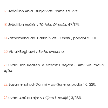
17
Uvádí Ibn Abid-Dunjá v
as-Samt
, str. 275.
18
Uvádí Ibn Asákír v
Táríchu Dimešk
, 47/175.
19
Zaznamenal ad-Dárimí v
as-
Sunenu
, podání č. 301.
20
Viz al-Beghawí v
Šerhu s-sunna
.
21
Uvádí Ibn Redžeb v
Džámi’u bejáni l-‘ilmi we fadlih
,
4/94.
22
Zazamenal ad-Dárimí v
as-Sunenu
, podání č. 220.
23
Uvádí Abú Nu’ajm v
Hiljetu l-awlijá´
, 3/366.