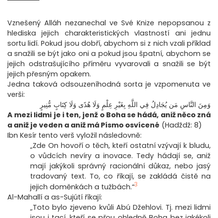
Vznešený Alláh nezanechal ve Své Knize nepopsanou z
hlediska jejich charakteristických vlastností ani jednu
sortu lidí. Pokud jsou dobří, abychom si z nich vzali příklad
a snažili se být jako oni a pokud jsou špatní, abychom se
jejich odstrašujícího příměru vyvarovali a snažili se být
jejich přesným opakem.
Jedna taková odsouzeníhodná sorta je vzpomenuta ve
verši:
وَمِنَ النَّاسِ مَن يُجَادِلُ فِي اللَّهِ بِغَيْرِ عِلْمٍ وَلَا هُدًى وَلَا كِتَابٍ مُّنِيرٍ
A mezi lidmi je i ten, jenž o Boha se hádá, aniž něco zná
a aniž je veden a aniž má Písmo osvícené
(Hadždž: 8)
Ibn Kesír tento verš vyložil následovně:
„Zde On hovoří o těch, kteří ostatní vzývají k bludu,
o vůdcích nevíry a inovace. Tedy hádají se, aniž
mají jakýkoli správný racionální důkaz, nebo jasý
tradovaný text. To, co říkají, se zakládá čistě na
3
jejich doměnkách a tužbách.“
Al-Mahallí a as-Sujútí říkají:
„Toto bylo zjeveno kvůli Abú Džehlovi. Tj. mezi lidmi
jsou i tací, kteří se přou ohledně Boha bez jakékoli