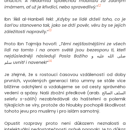
onucích. A neodmítá společnou modlitbu za žádným
12
imámem, ať už je křivdící, nebo spravedlivý.
“
Ibn ‘Ákil al-Hanbelí řekl: „
Kdyby se lidé drželi toho, co je
šarí’ou stanoveno tak, jako se drží pověr, věru by se jejich
13
záležitosti napravily.
“
Proto Ibn Tajmíja hovoří: „
Těmi nejšťastnějšími ze všech
lidí na tomto i na onom světě jsou bezesporu ti, kteří
nejdůsledněji následují Posla Božího
صلى الله عليه و
14
سلم
uvnitř i navenek!
“
Je zřejmé, že s rostoucí časovou vzdáleností od doby
prvních, vyvolených generací této ummy se stále více
blížíme odchýlení a vzdalujeme se od cesty správného
vedení a spásy. Naši zbožní předkové (arab. السلف الصالح
selefu s-sálih
) nezabředávali do hašteření a polemik
týkajících se víry, protože do hloubky pochopili škodlivost
tohoto jevu pro muslimy i pro islám samotný.
Opustit rozpravy proto není důkazem neznalosti a
intelektuální nedostatečnosti, právě naopak! Je to důkaz