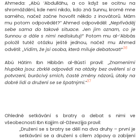
Ahmeda: „Abú ‘Abdulláhu, a co když se ocitnu na
shromáždění, kde není nikdo, kdo zná Sunnu, kromě mne
samého, načež začne hovořit někdo z inovátorů. Mám
mu potom odpovědět?“ Ahmed odpověděl: „
Nepřiváděj
sebe sama do takové situace. Jen jim oznam, co je
Sunnou a dále s nimi nediskutuj!
“ Potom mu al-‘Abbás
položil tutéž otázku ještě jednou, načež mu Ahmed
36
odvětil: „
Vidím, že jsi osoba, která miluje debatovat!
“
Abú Hátim Ibn Hibbán al-Bústí pravil: „
Znameními
hlupáka jsou: zbrklé odpovědi na otázky bez ověření si a
potvrzení, burácivý smích, časté změny názorů, útoky na
37
dobré lidi a družení se se špatnými.
“
Ohledně setkávání s bratry a debat s nimi ve
všeobecnosti Ibn Kajjím al-Džewzíjja pravil:
„Družení se s bratry se dělí na dva druhy – první je
setkávání se a družení s cílem zápavy a zabíjení