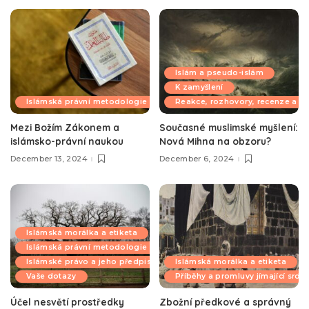
Islám a pseudo-islám
K zamyšlení
Islámská právní metodologie
Reakce, rozhovory, recenze a k
Mezi Božím Zákonem a
Současné muslimské myšlení:
islámsko-právní naukou
Nová Mihna na obzoru?
December 13, 2024
December 6, 2024
Islámská morálka a etiketa
Islámská právní metodologie
Islámské právo a jeho předpisy
Islámská morálka a etiketa
Vaše dotazy
Příběhy a promluvy jímající srdc
Účel nesvětí prostředky
Zbožní předkové a správný