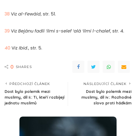
38
Viz
al-Fewáid
, str. 51.
39
Viz
Bejánu fadli ‘ilmi s-selef ‘alá ‘ilmi l-chalef
, str. 4.
40
Viz
Ibid
., str. 5.
0
SHARES
PŘEDCHOZÍ ČLÁNEK
NÁSLEDUJÍCÍ ČLÁNEK
Dost bylo polemik mezi
Dost bylo polemik mezi
muslimy, díl ii.: Ti, kteří rozbíjejí
muslimy, díl iv.: Rozhodné
jednotu muslimů
slovo proti hádkám