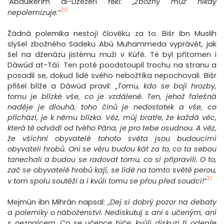
‘Abdulkerím al-Džezerí řekl: „
Zbožný muž nikdy
30
nepolemizuje.
“
Žádná polemika nestojí člověku za to. Bišr ibn Muslih
slyšel zbožného Sadeku Abú Muhammeda vyprávět, jak
šel na dženázu jistému muži v Kúfě. Té byl přítomen i
Dáwúd at-Táí. Ten poté poodstoupil trochu na stranu a
posadil se, dokud lidé svého nebožtíka nepochovali. Bišr
přišel blíže a Dáwúd pravil: „
Tomu, kdo se bojí hrozby,
tomu je blízké vše, co je vzdálené. Ten, jehož falešná
naděje je dlouhá, toho činů je nedostatek a vše, co
přichází, je k němu blízko. Věz, můj bratře, že každá věc,
která tě odvádí od tvého Pána, je pro tebe osudnou. A věz,
že všichni obyvatelé tohoto světa jsou budoucími
obyvateli hrobů. Oni se věru budou kát za to, co ta sebou
tanechali a budou se radovat tomu, co si připravili. O to,
zač se obyvatelé hrobů kají, se lidé na tomto světě perou,
31
v tom spolu soutěží a i kvůli tomu se přou před soudci!
“
Mejmún ibn Mihrán napsal: „
Dej si dobrý pozor na debaty
a polemiky o náboženství. Nediskutuj s ani s učeným, ani
s neznalcem. Co se učence týče, kvůli diskuzi ti odepře