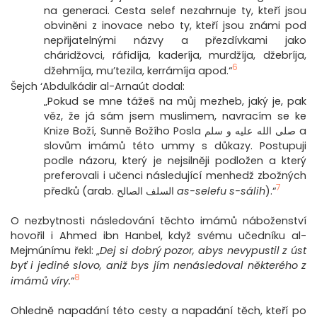
na generaci. Cesta selef nezahrnuje ty, kteří jsou
obviněni z inovace nebo ty, kteří jsou známi pod
nepřijatelnými názvy a přezdívkami jako
cháridžovci, ráfidíja, kaderíja, murdžíja, džebríja,
6
džehmíja, mu’tezila, kerrámíja apod.“
Šejch ‘Abdulkádir al-Arnaút dodal:
„Pokud se mne tážeš na můj mezheb, jaký je, pak
věz, že já sám jsem muslimem, navracím se ke
Knize Boží, Sunně Božího Posla صلى الله عليه و سلم a
slovům imámů této ummy s důkazy. Postupuji
podle názoru, který je nejsilněji podložen a který
preferovali i učenci následující menhedž zbožných
7
předků (arab. السلف الصالح
as-selefu s-sálih
).“
O nezbytnosti následování těchto imámů náboženství
hovořil i Ahmed ibn Hanbel, když svému učedníku al-
Mejmúnímu řekl: „
Dej si dobrý pozor, abys nevypustil z úst
byť i jediné slovo, aniž bys jím nenásledoval některého z
8
imámů víry.
“
Ohledně napadání této cesty a napadání těch, kteří po