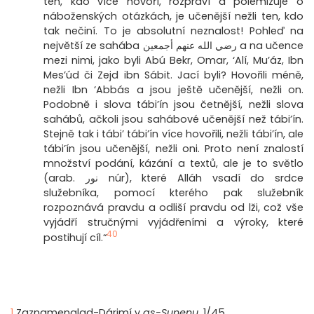
ten, kdo více hovoří, rozpráví a polemizuje o
náboženských otázkách, je učenější nežli ten, kdo
tak nečiní. To je absolutní neznalost! Pohleď na
největší ze sahába رضي الله عنهم أجمعين a na učence
mezi nimi, jako byli Abú Bekr, Omar, ‘Alí, Mu’áz, Ibn
Mes’úd či Zejd ibn Sábit. Jací byli? Hovořili méně,
nežli Ibn ‘Abbás a jsou ještě učenější, nežli on.
Podobně i slova tábi’ín jsou četnější, nežli slova
sahábů, ačkoli jsou sahábové učenější než tábi’ín.
Stejně tak i tábi’ tábi’ín více hovořili, nežli tábi’ín, ale
tábi’ín jsou učenější, nežli oni. Proto není znalostí
množství podání, kázání a textů, ale je to světlo
(arab. نور núr), které Alláh vsadí do srdce
služebníka, pomocí kterého pak služebník
rozpoznává pravdu a odliší pravdu od lži, což vše
vyjádří stručnými vyjádřeními a výroky, které
40
postihují cíl.“
1
Zaznamenalad-Dárimí v
as-Sunenu
, 1/45.