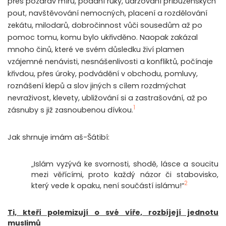
přes pozdrav míru, podání ruky, udržování příbuzenských
pout, navštěvování nemocných, placení a rozdělování
zekátu, milodarů, dobročinnost vůči sousedům až po
pomoc tomu, komu bylo ukřivděno. Naopak zakázal
mnoho činů, které ve svém důsledku živí plamen
vzájemné nenávisti, nesnášenlivosti a konfliktů, počínaje
křivdou, přes úroky, podvádění v obchodu, pomluvy,
roznášení klepů a slov jiných s cílem rozdmýchat
nevraživost, klevety, ubližování si a zastrašování, až po
1
zásnuby s již zasnoubenou dívkou.
Jak shrnuje imám aš-Šátibí:
„Islám vyzývá ke svornosti, shodě, lásce a soucitu
mezi věřícími, proto každý názor či stabovisko,
2
který vede k opaku, není součástí islámu!“
Ti, kteří polemizují o své víře, rozbíjejí jednotu
muslimů