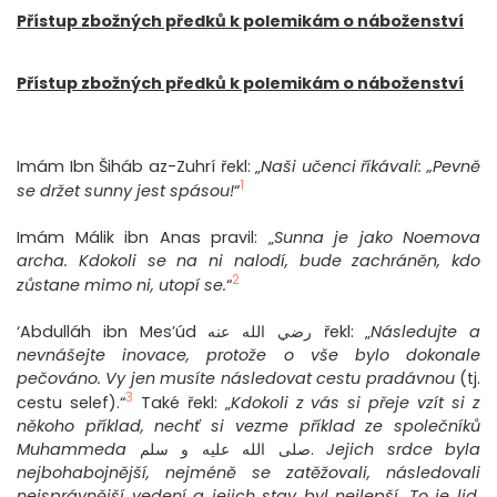
Přístup zbožných předků k polemikám o náboženství
Přístup zbožných předků k polemikám o náboženství
Imám Ibn Šiháb az-Zuhrí řekl: „
Naši učenci říkávali: „Pevně
1
se držet sunny jest spásou!
“
Imám Málik ibn Anas pravil: „
Sunna je jako Noemova
archa. Kdokoli se na ni nalodí, bude zachráněn, kdo
2
zůstane mimo ni, utopí se.
“
‘Abdulláh ibn Mes’úd رضي الله عنه řekl: „
Následujte a
nevnášejte inovace, protože o vše bylo dokonale
pečováno. Vy jen musíte následovat cestu pradávnou
(tj.
3
cestu selef).“
Také řekl: „
Kdokoli z vás si přeje vzít si z
někoho příklad, nechť si vezme příklad ze společníků
Muhammeda
صلى الله عليه و سلم.
Jejich srdce byla
nejbohabojnější, nejméně se zatěžovali, následovali
nejsprávnější vedení a jejich stav byl nejlepší. To je lid,