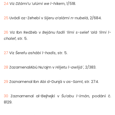
24
Viz
Džámi’u ‘ulúmi we l-hikem
, 1/518.
25
Uvádí az-Zehebí v
Sijeru a’alámi n-nubelá
, 2/684.
26
Viz Ibn Redžeb v
Bejánu fadli ‘ilmi s-selef ‘alá ‘ilmi l-
chalef
, str. 5.
27
Viz
Šerefu ashábi l-hadís
, str. 5.
28
ZazamenalAbú Nu’ajm v
Hiljetu l-awlijá´
, 2/383.
29
Zaznamenal Ibn Abi d-Dunjá v
as-Samt
, str. 274.
30
Zaznamenal al-Bejhejkí v
Šu’abu l-ímán
, podání č.
8129.