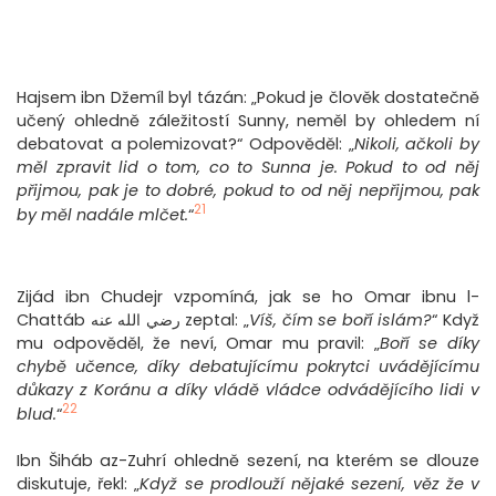
Hajsem ibn Džemíl byl tázán: „Pokud je člověk dostatečně
učený ohledně záležitostí Sunny, neměl by ohledem ní
debatovat a polemizovat?“ Odpověděl: „
Nikoli, ačkoli by
měl zpravit lid o tom, co to Sunna je. Pokud to od něj
přijmou, pak je to dobré, pokud to od něj nepřijmou, pak
21
by měl nadále mlčet.
“
Zijád ibn Chudejr vzpomíná, jak se ho Omar ibnu l-
Chattáb رضي الله عنه zeptal: „
Víš, čím se boří islám?
“ Když
mu odpověděl, že neví, Omar mu pravil: „
Boří se díky
chybě učence, díky debatujícímu pokrytci uvádějícímu
důkazy z Koránu a díky vládě vládce odvádějícího lidi v
22
blud.
“
Ibn Šiháb az-Zuhrí ohledně sezení, na kterém se dlouze
diskutuje, řekl: „
Když se prodlouží nějaké sezení, věz že v