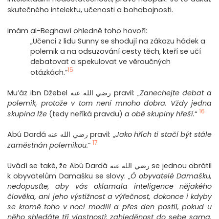
skutečného intelektu, učenosti a bohabojnosti.
Imám al-Beghawí ohledně toho hovoří:
„Učenci z lidu Sunny se shodují na zákazu hádek a
polemik a na odsuzování cesty těch, kteří se učí
debatovat a spekulovat ve věroučných
15
otázkách.”
Mu’áz ibn Džebel رضي الله عنه pravil: „
Zanechejte debat a
polemik, protože v tom není mnoho dobra. Vždy jedna
16
skupina lže
(tedy neříká pravdu)
a obě skupiny hřeší.
“
Abú Dardá رضي الله عنه pravil: „
Jako hřích ti stačí být stále
17
zaměstnán polemikou.
“
Uvádí se také, že Abú Dardá رضي الله عنه se jednou obrátil
k obyvatelům Damašku se slovy: „
Ó obyvatelé Damašku,
nedopusťte, aby vás oklamala inteligence nějakého
člověka, ani jeho výstižnost a výřečnost, dokonce i kdyby
se kromě toho v noci modlil a přes den postil, pokud u
něho shledáte tři vlastnosti: zahleděnost do sebe sama,