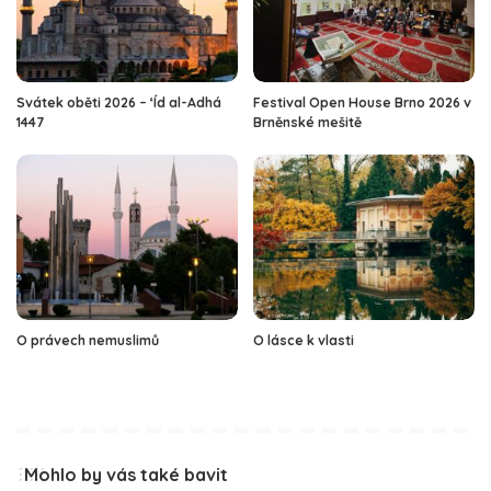
Svátek oběti 2026 – ‘Íd al-Adhá
Festival Open House Brno 2026 v
1447
Brněnské mešitě
O právech nemuslimů
O lásce k vlasti
Mohlo by vás také bavit