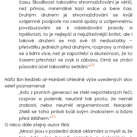
času. Škodlivost takového shromažďování je větší,
než přínos, minimálně kazí srdce a bere čas.
Druhým druhem je shromažďování se kvůli
vzájemné podpoře na cestě spásy a vzájemnému
povzbuzování se k následování pravdy a
trpělivosti, to je nejlepší a nejužitečnější kořist, ale i
takové družení se má své tři nedostatky –
přetvářku jedněch před druhými, rozpravy a míšení
se s lidmi více, než je zapotřebí a skutečnost, že to
časem přechází ve zvyk a zábavu, čímž se ztrácí
38
původní účel takového setkání.“
Háfiz Ibn Redžeb al-Hanbelí ohledně výše uvedených slov
selef poznamenal:
„Kdo z prvních generací se zřekl nepotřebných řečí,
rozprav a polemik, neučinil tak proto, že neměl
znalosti, nebo neuměl argumentovat. Naopak!
Zřekli se toho právě kvůli svým znalostem a bázni
39
před Alláhem.“
O něco dále stejný autor říká:
„Mnozí jsou v poslední době oklamáni a myslí si, že