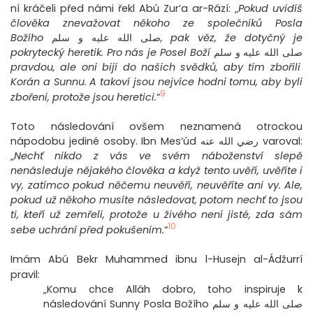
ní kráčeli před námi řekl Abú Zur’a ar-Rází: „
Pokud uvidíš
člověka znevažovat někoho ze společníků Posla
Božího
صلى الله عليه و سلم
, pak věz, že dotyčný je
pokrytecký heretik. Pro nás je Posel Boží
صلى الله عليه و سلم
pravdou, ale oni bijí do našich svědků, aby tím zbořili
Korán a Sunnu. A takoví jsou nejvíce hodni tomu, aby byli
9
zbořeni, protože jsou heretici.
“
Toto následování ovšem neznamená otrockou
nápodobu jediné osoby. Ibn Mes’úd رضي الله عنه varoval:
„
Nechť nikdo z vás ve svém náboženství slepě
nenásleduje nějakého člověka a když tento uvěří, uvěříte i
vy, zatímco pokud něčemu neuvěří, neuvěříte ani vy. Ale,
pokud už někoho musíte následovat, potom nechť to jsou
ti, kteří už zemřeli, protože u živého není jisté, zda sám
10
sebe uchrání před pokušením.
“
Imám Abú Bekr Muhammed ibnu l-Husejn al-Ádžurrí
pravil:
„Komu chce Alláh dobro, toho inspiruje k
následování Sunny Posla Božího صلى الله عليه و سلم