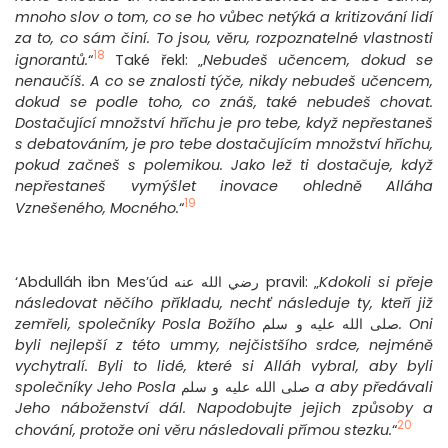
mnoho slov o tom, co se ho vůbec netýká a kritizování lidí
za to, co sám činí. To jsou, věru, rozpoznatelné vlastnosti
18
ignorantů.
“
Také řekl: „
Nebudeš učencem, dokud se
nenaučíš. A co se znalosti týče, nikdy nebudeš učencem,
dokud se podle toho, co znáš, také nebudeš chovat.
Dostačující množství hříchu je pro tebe, když nepřestaneš
s debatováním, je pro tebe dostačujícím množství hříchu,
pokud začneš s polemikou. Jako lež ti dostačuje, když
nepřestaneš vymýšlet inovace ohledně Alláha
19
Vznešeného, Mocného.
“
‘Abdulláh ibn Mes’úd رضي الله عنه pravil: „
Kdokoli si přeje
následovat něčího příkladu, nechť následuje ty, kteří již
zemřeli, společníky Posla Božího
صلى الله عليه و سلم
. Oni
byli nejlepší z této ummy, nejčistšího srdce, nejméně
vychytralí. Byli to lidé, které si Alláh vybral, aby byli
společníky Jeho Posla
صلى الله عليه و سلم
a aby předávali
Jeho náboženství dál. Napodobujte jejich způsoby a
20
chování, protože oni věru následovali přímou stezku.
“