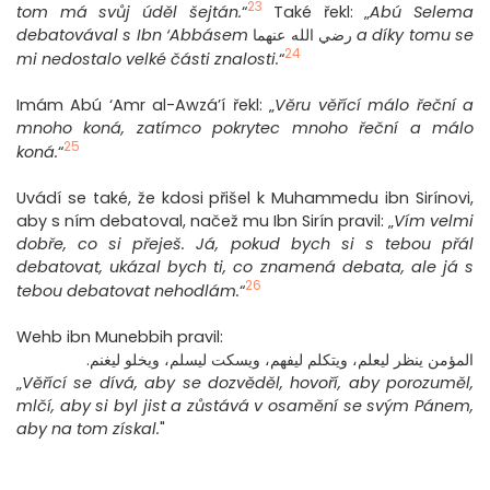
23
tom má svůj úděl šejtán.
“
Také řekl: „
Abú Selema
debatovával s Ibn ‘Abbásem
رضي الله عنهما
a díky tomu se
24
mi nedostalo velké části znalosti.
“
Imám Abú ‘Amr al-Awzá’í řekl: „
Věru věřící málo řeční a
mnoho koná, zatímco pokrytec mnoho řeční a málo
25
koná.
“
Uvádí se také, že kdosi přišel k Muhammedu ibn Sirínovi,
aby s ním debatoval, načež mu Ibn Sirín pravil: „
Vím velmi
dobře, co si přeješ. Já, pokud bych si s tebou přál
debatovat, ukázal bych ti, co znamená debata, ale já s
26
tebou debatovat nehodlám.
“
Wehb ibn Munebbih pravil:
المؤمن ينظر ليعلم، ويتكلم ليفهم، ويسكت ليسلم، ويخلو ليغنم.
„
Věřící se dívá, aby se dozvěděl, hovoří, aby porozuměl,
mlčí, aby si byl jist a zůstává v osamění se svým Pánem,
aby na tom získal.
"