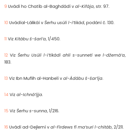
9
Uvádí ho Chatíb al-Baghdádí v
al-Kifája
, str. 97.
10
Uvádíal-Lálikáí v
Šerhu usúli l-i’tikád
, podání č. 130.
11
Viz
Kitábu š-šarí’a
, 1/450.
12
Viz
Šerhu Usúli l-i’tikádi ahli s-sunneti we l-džemá’a
,
183.
13
Viz Ibn Muflih al-Hanbelí v
al-Ádábu š-šar’íja
.
14
Viz
al-Ichná’íjja
.
15
Viz
Šerhu s-sunna
, 1/216.
16
Uvádí ad-Dejlemí v
al-Firdews fí ma’suri l-chitáb
, 2/211.