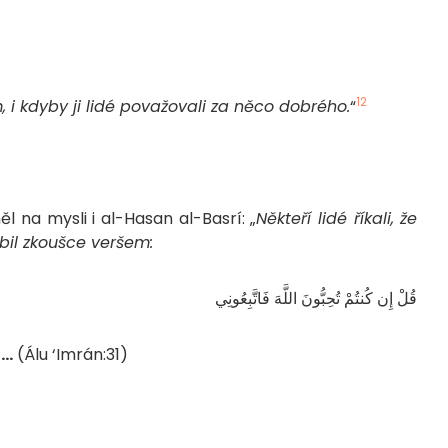
12
 i kdyby ji lidé považovali za něco dobrého.
“
ěl na mysli i al-Hasan al-Basrí: „
Někteří lidé říkali, že
bil zkoušce veršem:
قُلْ إِن كُنتُمْ تُحِبُّونَ اللَّهَ فَاتَّبِعُونِي
 …
(Álu ‘Imrán:31)