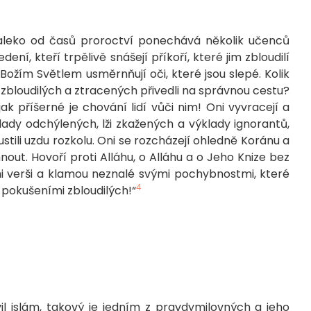
daleko od časů proroctví ponechává několik učenců
ní, kteří trpělivě snášejí příkoří, které jim zbloudilí
 Božím Světlem usměrnňují oči, které jsou slepé. Kolik
 jen zbloudilých a ztracených přivedli na správnou cestu?
 jak příšerné je chování lidí vůči nim! Oni vyvracejí a
lady odchýlených, lži zkažených a výklady ignorantů,
ustili uzdu rozkolu. Oni se rozcházejí ohledně Koránu a
nout. Hovoří proti Alláhu, o Alláhu a o Jeho Knize bez
ými verši a klamou neznalé svými pochybnostmi, které
4
d pokušeními zbloudilých!“
vil islám, takový je jedním z pravdymilovných a jeho