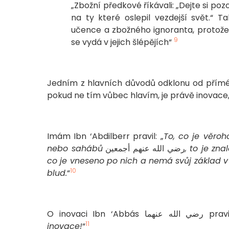
„Zbožní předkové říkávali: „Dejte si pozor
na ty které oslepil vezdejší svět.“ T
učence a zbožného ignoranta, protože 
9
se vydá v jejich šlépějích“
Jedním z hlavních důvodů odklonu od přímé 
Imám Ibn ‘Abdilberr pravil: „
To, co je věro
nebo sahábů
رضي الله عنهم أجمعين
, to je zn
co je vneseno po nich a nemá svůj základ v 
10
blud.
“
O inovaci Ibn ‘Abbás لله عنهما
11
inovace!
“