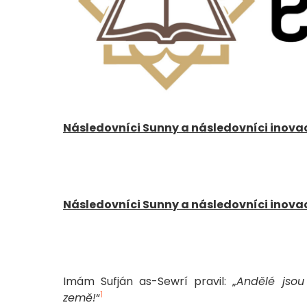
Následovníci Sunny a následovníci inova
Následovníci Sunny a následovníci inova
Imám Sufján as-Sewrí pravil: „
Andělé jsou
1
země!
“