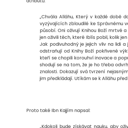
atributů:
„Chvála Alláhu, Který v každé době 
vyzývajících zbloudilé ke Správnému vede
působí. Oni oživují Knihou Boží mrtvé a
jen oživili těch, které Iblís pobil, kolik
Jak podivuhodný je jejich vliv na lidi a
odstraňují od Knihy Boží pokřivené výk
kteří se chopili korouhví inovace a pop
shodují se na tom, že je ho třeba odvrh
znalosti. Dokazují svá tvrzení nejasn
jim předkládají. Utíkám se k Alláhu pře
Proto také Ibn Kajjím napsal:
„Kdokoli bude získávat nauku, aby oži