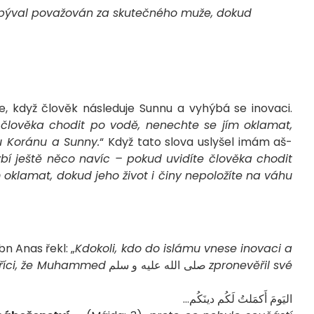
býval považován za skutečného muže, dokud
, když člověk následuje Sunnu a vyhýbá se inovaci.
 člověka chodit po vodě, nenechte se jím oklamat,
u Koránu a Sunny.
“ Když tato slova uslyšel imám aš-
í ještě něco navíc – pokud uvidíte člověka chodit
 oklamat, dokud jeho život i činy nepoložíte na váhu
n Anas řekl: „
Kdokoli, kdo do islámu vnese inovaci a
e říci, že Muhammed
صلى الله عليه و سلم
zpronevěřil své
اليَومَ أَكمَلتُ لَكُم دينَكُم…