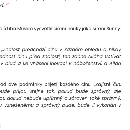
5
ků.“
d ibn Muslim vysvětlil šíření nauky jako šíření Sunny.
 „
Znalost předchází činu v každém ohledu a nikdy
ednost činu před znalostí, ten začne Alláha uctívat
v blud a ke vnášení inovací v náboženství, a Alláh
jád dvě podmínky přijetí každého činu: „
Zajisté čin,
de přijat. Stejně tak, pokud bude správný, ale
jat, dokud nebude upřímný a zároveň také správný.
hu Vznešenému a správný bude, bude-li vykonán v
: