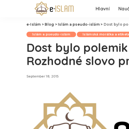
Hlavní
Nauč
e-Islám
>
Blog
>
Islám a pseudo-islám
>
Dost bylo po
Islám a pseudo-islám
Islámská morálka a etiket
Dost bylo polemik 
Rozhodné slovo p
September 18, 2015