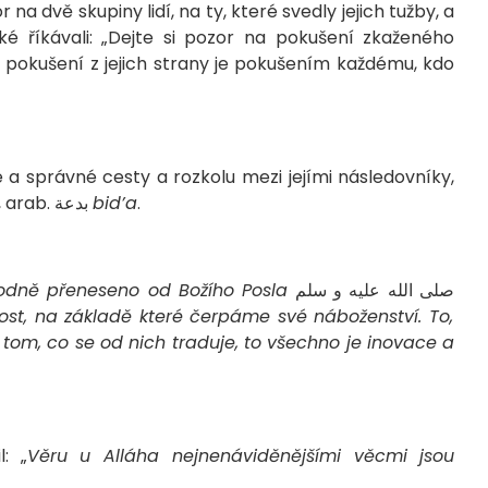
 na dvě skupiny lidí, na ty, které svedly jejich tužby, a
aké říkávali: „Dejte si pozor na pokušení zkaženého
pokušení z jejich strany je pokušením každému, kdo
a správné cesty a rozkolu mezi jejími následovníky,
pokud ne tím vůbec hlavím, je právě inovace, arab. بدعة
bid’a
.
hodně přeneseno od Božího Posla
صلى الله عليه و سلم
alost, na základě které čerpáme své náboženství. To,
tom, co se od nich traduje, to všechno je inovace a
رضي ا pravil: „
Věru u Alláha nejnenáviděnějšími věcmi jsou