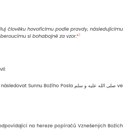
iluj člověku hovořícímu podle pravdy, následujícímu
2
 beroucímu si bohabojné za vzor.
“
il:
unnu Božího Posla صلى الله عليه و سلم ve
odpovídající na hereze popíračů Vznešených Božích