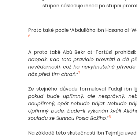
stupeň následuje ihned po stupni proro
Proto také podle ‘Abdulláha ibn Hasana al-Welí
6
A proto také Abú Bekr at-Tartúsí prohlásil:
naopak. Kdo toto pravidlo převrátí a dá př
nevědomostí, což ho nevyhnutelně přivede 
7
nás před tím chraň.
“
Ze stejného důvodu formuloval Fudajl ibn Ij
pokud bude upřímný, ale nesprávný, nebu
neupřímný, opět nebude přijat. Nebude při
Upřímný bude, bude-li vykonán kvůli Allá
8
souladu se Sunnou Posla Božího.
“
Na základě této skutečnosti Ibn Tejmíjja uvedl