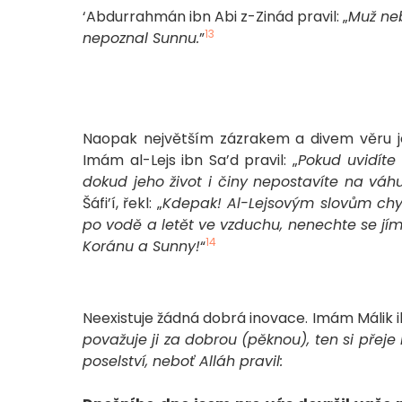
‘Abdurrahmán ibn Abi z-Zinád pravil: „
Muž ne
13
nepoznal Sunnu.
”
Naopak největším zázrakem a divem věru je
Imám al-Lejs ibn Sa’d pravil: „
Pokud uvidíte
dokud jeho život i činy nepostavíte na váh
Šáfi’í, řekl: „
Kdepak! Al-Lejsovým slovům chyb
po vodě a letět ve vzduchu, nenechte se jím
14
Koránu a Sunny!
“
Neexistuje žádná dobrá inovace. Imám Málik ib
považuje ji za dobrou (pěknou), ten si přej
poselství, neboť Alláh pravil: