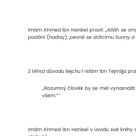
Imám Ahmed ibn Hanbel pravil: „
Alláh se sm
podání
(hadísy)
, pevně se držícímu Sunny a
Z téhož důvodu šejchu l-islám Ibn Tejmíjja prav
„Rozumný člověk by se měl vynasnažit následovat S
3
všem.“
Imám Ahmed ibn Hanbel v úvodu své knihy 