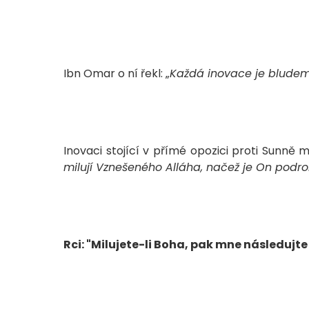
Ibn Omar o ní řekl: „
Každá inovace je bludem,
Inovaci stojící v přímé opozici proti Sunně m
milují Vznešeného Alláha, načež je On podro
Rci: "Milujete-li Boha, pak mne následujte