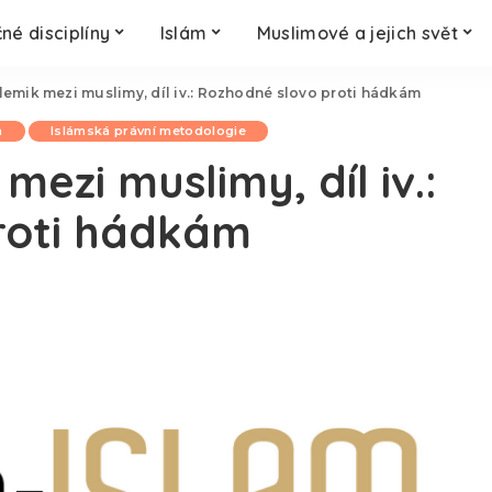
né disciplíny
Islám
Muslimové a jejich svět
lemik mezi muslimy, díl iv.: Rozhodné slovo proti hádkám
a
Islámská právní metodologie
mezi muslimy, díl iv.:
roti hádkám