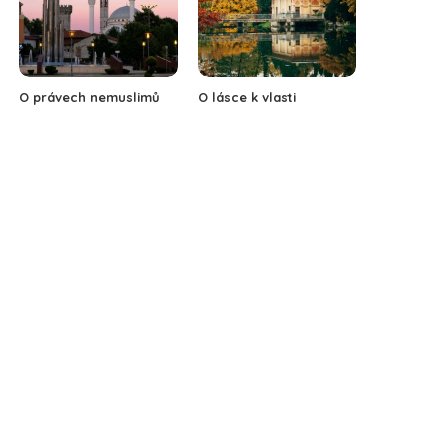
O právech nemuslimů
O lásce k vlasti