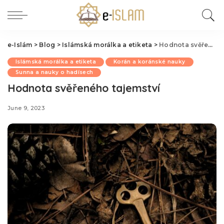
e-Islám
>
Blog
>
Islámská morálka a etiketa
>
Hodnota svěřeného tajemství
Islámská morálka a etiketa
Korán a koránské nauky
Sunna a nauky o hadísech
Hodnota svěřeného tajemství
June 9, 2023