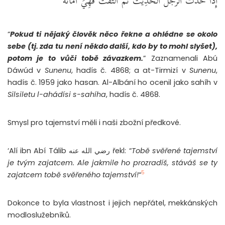
إِذَا حَدَّثَ الرَّجُلُ الْحَدِيثَ ثُمَّ الْتَفَتَ فَهِيَ أَمَانَةٌ
“
Pokud ti nějaký člověk něco řekne a ohlédne se okolo
sebe (tj. zda tu není někdo další, kdo by to mohl slyšet),
potom je to vůči tobě závazkem.
” Zaznamenali Abú
Dáwúd v
Sunenu
, hadís č. 4868; a at-Tirmizí v
Sunenu
,
hadís č. 1959 jako hasan. Al-Albání ho ocenil jako sahíh v
Silsiletu l-ahádísi s-sahíha
, hadís č. 4868.
Smysl pro tajemství měli i naši zbožní předkové.
‘Alí ibn Abí Tálib رضي الله عنه řekl: “
Tobě svěřené tajemství
je tvým zajatcem. Ale jakmile ho prozradíš, stáváš se ty
5
zajatcem tobě svěřeného tajemství!
“
Dokonce to byla vlastnost i jejich nepřátel, mekkánských
modloslužebníků.