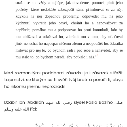
snažit se mu vždy a nejlépe, jak dovedeme, pomoci, plnit jeho
potřeby, které nedokáže zabezpečit sám, přimlouvat se za něj,
kdykoli na něj dopadnou problémy, odpovědět mu na jeho
kýchnutí, vyvrátit jeho omyl, chránit ho a nepovažovat za
nepřítele, pomáhat mu a podporovat ho proti komukoli, kdo by
mu ubližoval a utlačoval ho, zabránit mu v tom, aby utlačoval
jiné, nenechat ho napospas ničemu zlému a neopouštět ho. Zkrátka
milovat pro něj to, co bychom rádi i pro sebe a nenávidět, aby se
4
“
mu stalo to, co bychom neradi, aby potkalo i nás.
Mezi rozmanitými podobami závazku je i závazek střežit
tajemství, se kterým se ti svěří tvůj bratr a poručí ti, abys
ho nikomu jinému neprozradil.
Džábir ibn ‘Abdilláh رضي الله عنهما slyšel Posla Božího صلى
الله عليه وسلم říci: