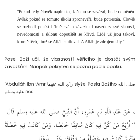
“
Pokud tedy člověk naplní to, k čemu se zavázal, bude odměněn.
Avšak pokud se tomuto úkolu zpronevěří, bude potrestán. Člověk
se rozhodl ponést břímě svého závazku i navzdory své slabosti,
nevědomosti a sklonu dopouštět se křivd. Lidé už jsou takoví,
1
“
kromě těch, jimž se Alláh smiloval. A Alláh je zdrojem síly.
Posel Boží učil, že vlastností věřícího je dostát svým
závazkům. Naopak pokrytec se pozná podle opaku.
‘Abdulláh ibn ‘Amr ر1ي الله عنهما slyšel Posla Božího صلى الله
عليه وسلم říci:
، عَنْ عَبْدِ اللَّهِ بْنِ عَمْرٍو، أَنَّ النَّبِيَّ صلى الله عليه وسلم قَالَ ‏
“‏ أَرْبَعٌ مَنْ كُنَّ فِيهِ كَانَ مُنَافِقًا خَالِصًا، وَمَنْ كَانَتْ فِيهِ خَصْلَةٌ
مِنْهُنَّ كَانَتْ فِيهِ خَصْلَةٌ مِنَ النِّفَاقِ حَتَّى يَدَعَهَا