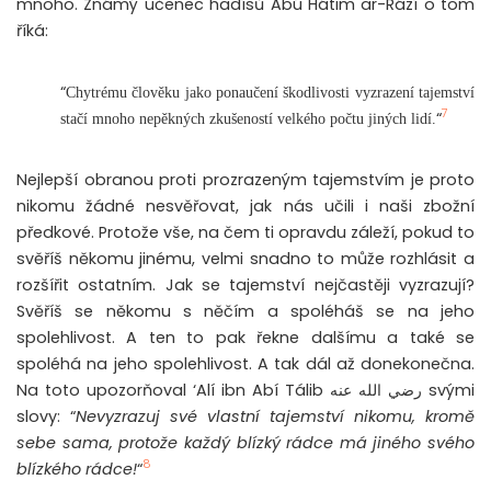
mnoho. Známý učenec hadísů Abú Hátim ar-Rází o tom
říká:
“
Chytrému člověku jako ponaučení škodlivosti vyzrazení tajemství
7
“
stačí mnoho nepěkných zkušeností velkého počtu jiných lidí.
Nejlepší obranou proti prozrazeným tajemstvím je proto
nikomu žádné nesvěřovat, jak nás učili i naši zbožní
předkové. Protože vše, na čem ti opravdu záleží, pokud to
svěříš někomu jinému, velmi snadno to může rozhlásit a
rozšířit ostatním. Jak se tajemství nejčastěji vyzrazují?
Svěříš se někomu s něčím a spoléháš se na jeho
spolehlivost. A ten to pak řekne dalšímu a také se
spoléhá na jeho spolehlivost. A tak dál až donekonečna.
Na toto upozorňoval ‘Alí ibn Abí Tálib رضي الله عنه svými
slovy: “
Nevyzrazuj své vlastní tajemství nikomu, kromě
sebe sama, protože každý blízký rádce má jiného svého
8
blízkého rádce!
“