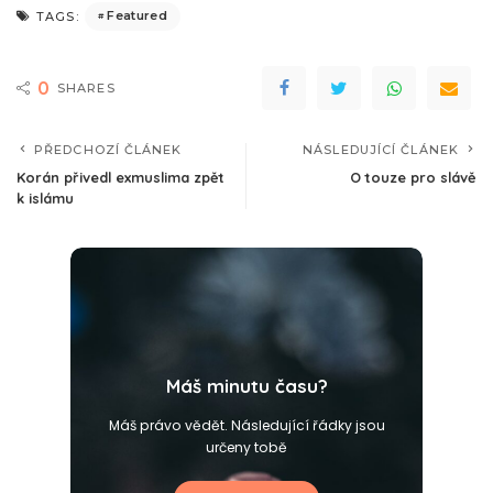
Featured
TAGS:
0
SHARES
PŘEDCHOZÍ ČLÁNEK
NÁSLEDUJÍCÍ ČLÁNEK
Korán přivedl exmuslima zpět
O touze pro slávě
k islámu
Máš minutu času?
Máš právo vědět. Následující řádky jsou
určeny tobě