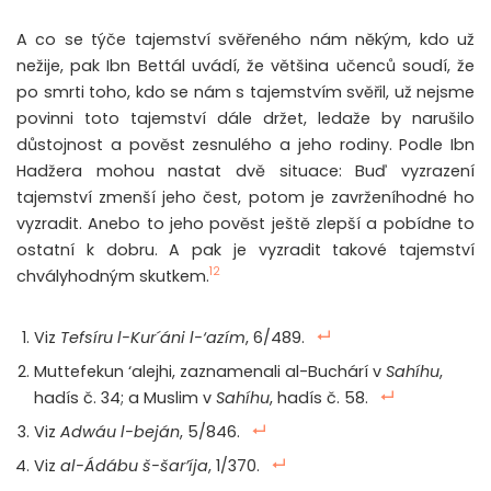
A co se týče tajemství svěřeného nám někým, kdo už
nežije, pak Ibn Bettál uvádí, že většina učenců soudí, že
po smrti toho, kdo se nám s tajemstvím svěřil, už nejsme
povinni toto tajemství dále držet, ledaže by narušilo
důstojnost a pověst zesnulého a jeho rodiny. Podle Ibn
Hadžera mohou nastat dvě situace: Buď vyzrazení
tajemství zmenší jeho čest, potom je zavrženíhodné ho
vyzradit. Anebo to jeho pověst ještě zlepší a pobídne to
ostatní k dobru. A pak je vyzradit takové tajemství
12
chvályhodným skutkem.
Viz
Tefsíru l-Kur´áni l-‘azím
, 6/489.
Muttefekun ‘alejhi, zaznamenali al-Buchárí v
Sahíhu
,
hadís č. 34; a Muslim v
Sahíhu
, hadís č. 58.
Viz
Adwáu l-beján
, 5/846.
Viz
al-Ádábu š-šar’íja
, 1/370.