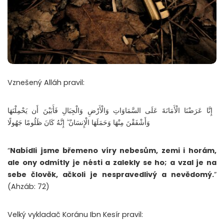
Vznešený Alláh pravil:
‏ إِنَّا عَرَضْنَا الْأَمَانَةَ عَلَى السَّمَاوَاتِ وَالْأَرْضِ وَالْجِبَالِ فَأَبَيْنَ أَن يَحْمِلْنَهَا
وَأَشْفَقْنَ مِنْهَا وَحَمَلَهَا الْإِنسَانُ ۖ إِنَّهُ كَانَ ظَلُومًا جَهُولًا
“
Nabídli jsme břemeno víry nebesům, zemi i horám,
ale ony odmítly je nésti a zalekly se ho; a vzal je na
sebe člověk, ačkoli je nespravedlivý a nevědomý.
”
(Ahzáb: 72)
Velký vykladač Koránu Ibn Kesír pravil: