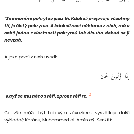
“
Znameními pokrytce jsou tři. Kdokoli projevuje všechny
tři, je čistý pokrytec. A kdokoli nosí některou z nich, má v
sobě jednu z vlastností pokrytců tak dlouho, dokud se jí
nevzdá.
“
A jako první z nich uvedl:
إِذَا اؤْتُمِنَ خَانَ
2
“
Když se mu něco svěří, zpronevěří to.
“
Co vše může být takovým závazkem, vysvětluje další
vykladač Koránu, Muhammed al-Amín aš-Šenkítí: