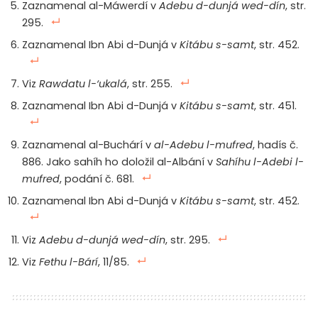
Zaznamenal al-Máwerdí v
Adebu d-dunjá wed-dín
, str.
295.
Zaznamenal Ibn Abi d-Dunjá v
Kitábu s-samt
, str. 452.
Viz
Rawdatu l-‘ukalá
, str. 255.
Zaznamenal Ibn Abi d-Dunjá v
Kitábu s-samt
, str. 451.
Zaznamenal al-Buchárí v
al-Adebu l-mufred
, hadís č.
886. Jako sahíh ho doložil al-Albání v
Sahíhu l-Adebi l-
mufred
, podání č. 681.
Zaznamenal Ibn Abi d-Dunjá v
Kitábu s-samt
, str. 452.
Viz
Adebu d-dunjá wed-dín
, str. 295.
Viz
Fethu l-Bárí
, 11/85.