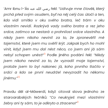
‘Amr ibnu l-‘Ás رضي الله عنه řekl: “
Udivuje mne člověk, který
prchá před svým osudem, byť na něj celý čas útočí a ten,
kdo vidí smítko v oku svého bratra, leč trám v oku
vlastním nevidí. Rozkrývá vady svého bratra a rez jeho
srdce, zatímco se nestará o prohnilost srdce vlastního. A
nikdy jsem nikoho nevinil za to, že zpronevěřil mé
tajemství, které jsem mu svěřil krýt. Jakpak bych ho mohl
vinit, když jsem mu dal nést něco, co jsem ani já sám
9
nebyl schopen unést!
“
Podle jiného podání řekl: “
Nikdy
jsem nikoho nevinil za to, že vyzradil moje tajemství,
protože jsem to byl nakonec já, koho prvního tlačilo v
srdci a kdo se první neudržel nevyzradit ho někomu
10
jinému.
“
Pravdu děl al-Máwerdí, když citoval slova jednoho ze
staroarabských řečníků: “
Co neukryješ mezi vlastními
11
žebry ani ty sám, to je odkryto a ztraceno!
“