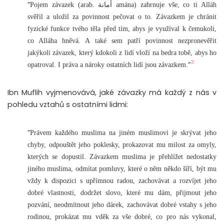
“
Pojem závazek (arab. أمانة amána) zahrnuje vše, co ti Alláh
svěřil a uložil za povinnost pečovat o to. Závazkem je chránit
fyzické funkce tvého těla před tím, abys je využíval k čemukoli,
co Alláha hněvá. A také sem patří povinnost nezpronevěřit
jakýkoli závazek, který kdokoli z lidí vloží na bedra tobě, abys ho
3
“
opatroval. I práva a nároky ostatních lidí jsou závazkem.
Ibn Muflih vyjmenovává, jaké závazky má každý z nás v
pohledu vztahů s ostatními lidmi:
“
Právem každého muslima na jiném muslimovi je skrývat jeho
chyby, odpouštět jeho poklesky, prokazovat mu milost za omyly,
kterých se dopustil. Závazkem muslima je přehlížet nedostatky
jiného muslima, odmítat pomluvy, které o něm někdo šíří, být mu
vždy k dispozici s upřímnou radou, zachovávat a rozvíjet jeho
dobré vlastnosti, dodržet slovo, které mu dám, přijmout jeho
pozvání, neodmítnout jeho dárek, zachovávat dobré vstahy s jeho
rodinou, prokázat mu vděk za vše dobré, co pro nás vykonal,