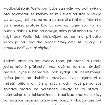
Modloslužebník Welíd ibn ‘Utbe zamýšlel vyzradit svému
otci tajemství, se kterým se mu svěřil muslim Mu’áwíja
رضي الله عنه. Jeho otec ho ale zastavil a řekl mu: “Nic mi o
tom neříkej, protože kdo uchová cizí tajemství, to mu
bude k dobru. A kdo ho odkryje, sám proti sobě tak činí!”
Když pak Welíd řekl Mu’áwíjovi, co se mu přihodilo,
Mu’áwíja mu moudře opáčil: “
Tvůj otec tě vykoupil z
6
otroctví kvůli vlastní chybě.
“
Kolikrát jsme jen byli svědky toho, jak skončí a zemře
jedno krásné přátelství mezi dvěma lidmi a někdejší
přátelé, nynější nepřátelé, pak kydají i tu nejintimnější
špínu jeden na druhého. Rozkrývají svoje tajemství a
nešetří přitom ani členy svých rodin, když perou své
špinavé prádlo na veřejnosti. Někdy se to stává i
neúmyslně a v lehkovážnosti. Například matka u kávy
kamarádce prozradí plány své dcery. Příkladů může být