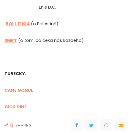
Enis D.C.
BOL I TUGA
(o Palestině)
SMRT
(o tom, co čeká nás každého)
TURECKY:
CANE GONUL
GICIL DINE
0
SHARES