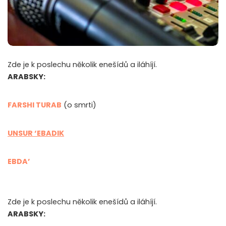
Zde je k poslechu několik enešídů a iláhíjí.
ARABSKY:
FARSHI TURAB
(o smrti)
UNSUR ‘EBADIK
EBDA’
Zde je k poslechu několik enešídů a iláhíjí.
ARABSKY: