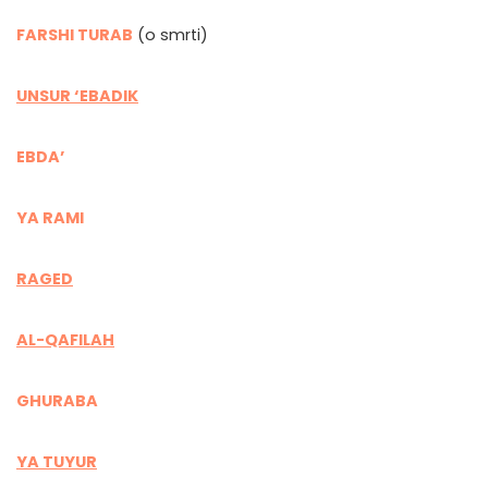
FARSHI TURAB
(o smrti)
UNSUR ‘EBADIK
EBDA’
YA RAMI
RAGED
AL-QAFILAH
GHURABA
YA TUYUR