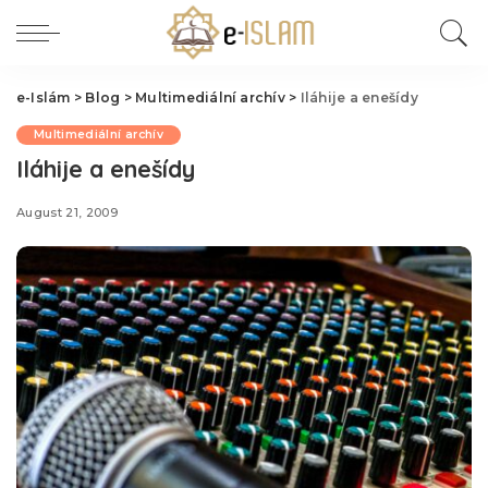
e-Islám
>
Blog
>
Multimediální archív
>
Iláhije a enešídy
Multimediální archív
Iláhije a enešídy
August 21, 2009