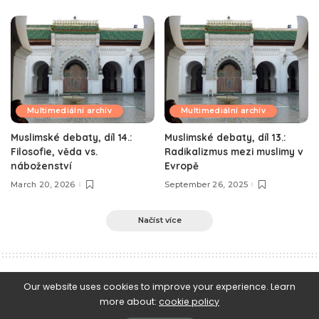
Multimediální archív
Multimediální archív
Muslimské debaty, díl 14.:
Muslimské debaty, díl 13.:
Filosofie, věda vs.
Radikalizmus mezi muslimy v
náboženství
Evropě
March 20, 2026
September 26, 2025
Načíst více
e-Islám
>
Blog
>
Islám a pseudo-islám
>
Islám odmítá nacionalizmus
Our website uses cookies to improve your experience. Learn
more about:
cookie policy
Islám a pseudo-islám
Islámská morálka a etiketa
Islámská věrouka
Islámské právo a jeho předpisy