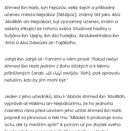
Ahmed ibn Harb, syn Fejrúzův, velký šejch a příkladný
učenec města Nejsábúr (Nišápúr), známý též jako Abú
‘Abdilláh an-Nejsábúrí, byl významný učenec, imám a
asketa zříkající se tohoto světa. Studoval hadísy u
Sufjána ibn ‘Ujejny, Ibn Abí Fudejka, ‘Abdulwehhába ibn
‘Attá a Abú Dáwúda at-Tajálisího.
Jahjá ibn Jahjá at-Tamímí o něm pravil: “
Pokud nebyl
Ahmed ibn Harb jedním z Bohu blízkých a k Němu
přiblížených
(arab. أولياء الله
awlijáu ´lláh
)
, pak opravdu
netuším, kdo by jím mohl být.
”
Jeden z jeho učedníků, Abu l-‘Abbás Ahmed ibn ‘Abdilláh,
vyprávěl al-Hákimu an-Nejsábúrímu, že ho jednoho
časného rána před úsvitem jeho učitel Ahmed ibn Harb
popadl za plnovous a řekl mu: “Mládež ti prokazuje svou
úctu, ale ty mezitím spíš!” A potom už po zbytek svého