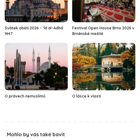
Svátek oběti 2026 – ‘Íd al-Adhá
Festival Open House Brno 2026 v
1447
Brněnské mešitě
O právech nemuslimů
O lásce k vlasti
Mohlo by vás také bavit