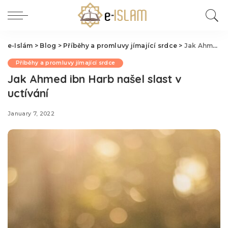
e-Islám
>
Blog
>
Příběhy a promluvy jímající srdce
>
Jak Ahmed ibn Harb našel slast v uctívání
Příběhy a promluvy jímající srdce
Jak Ahmed ibn Harb našel slast v
uctívání
January 7, 2022