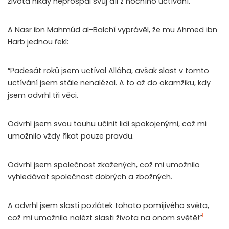
života nikdy neprospal svůj díl z nočního uctívání.
A Nasr ibn Mahmúd al-Balchí vyprávěl, že mu Ahmed ibn
Harb jednou řekl:
“Padesát roků jsem uctíval Alláha, avšak slast v tomto
uctívání jsem stále nenalézal. A to až do okamžiku, kdy
jsem odvrhl tři věci.
Odvrhl jsem svou touhu učinit lidi spokojenými, což mi
umožnilo vždy říkat pouze pravdu.
Odvrhl jsem společnost zkažených, což mi umožnilo
vyhledávat společnost dobrých a zbožných.
A odvrhl jsem slasti pozlátek tohoto pomíjivého světa,
1
což mi umožnilo nalézt slasti života na onom světě!”