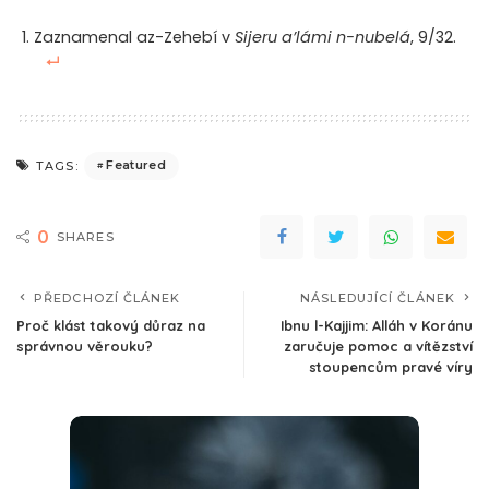
Zaznamenal az-Zehebí v
Sijeru a’lámi n-nubelá
, 9/32.
Featured
TAGS:
0
SHARES
PŘEDCHOZÍ ČLÁNEK
NÁSLEDUJÍCÍ ČLÁNEK
Proč klást takový důraz na
Ibnu l-Kajjim: Alláh v Koránu
správnou věrouku?
zaručuje pomoc a vítězství
stoupencům pravé víry