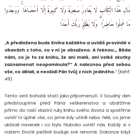
مَالِ هَٰذَا الْكِتَابِ لَا يُغَادِرُ صَغِيرَةً وَلَا كَبِيرَةً إِلَّا أَحْصَاهَا ۚ وَوَجَدُوا
مَا عَمِلُوا حَاضِرًا ۗ وَلَا يَظْلِمُ رَبُّكَ أَحَدًا
„
A předložena bude Kniha každého a uvidíš provinilé v
obavách z toho, co v ní je obsaženo. A řeknou:,, Běda
nám, co je to za knihu, že ani malé, ani velké skutky
zaznamenat neopominula?” A naleznou před sebou
vše, co dělali, a neošidí Pán tvůj z nich jediného.
“ (Kehf:
49)
Tento verš bohatě stačí jako připomenutí. V Soudný den
předstoupíme před Pána veškerenstva a obdržíme
přímo do naší vlastní ruky knihu svého života a spatříme
uvnitř ní úplně vše, co jsme kdy učinili nebo řekli, co jsme
ukázali navenek i co bylo hluboko uvnitř nás. Každý si v
našem životě pečlivě buduje své renomé. Dokonce když