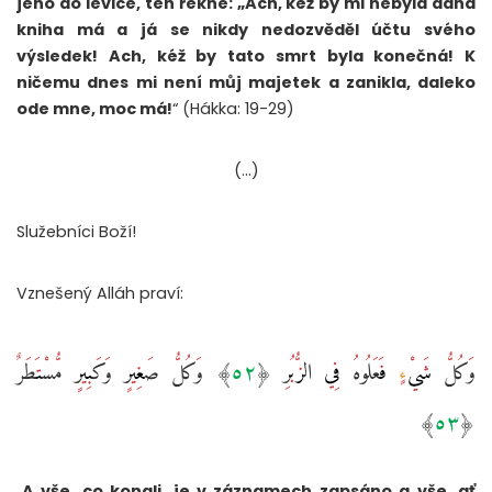
jeho do levice, ten řekne: „Ach, kéž by mi nebyla dána
kniha má a já se nikdy nedozvěděl účtu svého
výsledek! Ach, kéž by tato smrt byla konečná! K
ničemu dnes mi není můj majetek a zanikla, daleko
ode mne, moc má!
“ (Hákka: 19-29)
(…)
Služebníci Boží!
Vznešený Alláh praví:
وَكُلُّ شَيْءٍ فَعَلُوهُ فِي الزُّبُرِ ‎﴿٥٢﴾‏ وَكُلُّ صَغِيرٍ وَكَبِيرٍ مُّسْتَطَرٌ
„
A vše, co konali, je v záznamech zapsáno a vše, ať