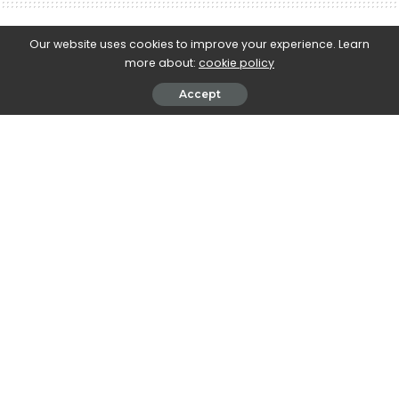
e-Islám
>
Blog
>
Historie muslimů
>
Nepokazilo se celkem nic – a i přesto se nedaří
Our website uses cookies to improve your experience. Learn
more about:
cookie policy
Historie muslimů
K zamyšlení
Vzdělávání a osobní rozvoj
Accept
Nepokazilo se celkem nic – a i přesto se
nedaří
December 6, 2024