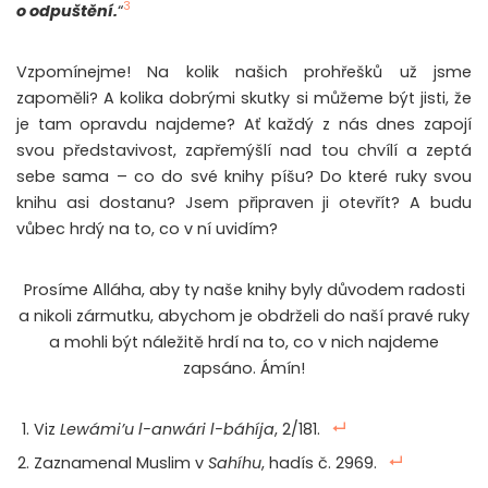
3
o odpuštění.
“
Vzpomínejme! Na kolik našich prohřešků už jsme
zapoměli? A kolika dobrými skutky si můžeme být jisti, že
je tam opravdu najdeme? Ať každý z nás dnes zapojí
svou představivost, zapřemýšlí nad tou chvílí a zeptá
sebe sama – co do své knihy píšu? Do které ruky svou
knihu asi dostanu? Jsem připraven ji otevřít? A budu
vůbec hrdý na to, co v ní uvidím?
Prosíme Alláha, aby ty naše knihy byly důvodem radosti
a nikoli zármutku, abychom je obdrželi do naší pravé ruky
a mohli být náležitě hrdí na to, co v nich najdeme
zapsáno. Ámín!
Viz
Lewámi’u l-anwári l-báhíja
, 2/181.
Zaznamenal Muslim v
Sahíhu
, hadís č. 2969.