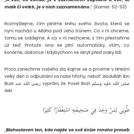
malé či velké, je v nich zaznamenáno.
“ (Kamer: 52-53)
Rozmýšlejme, čím plníme knihu svého života, která se
nyní nachází u Alláha pod Jeho trůnem. Co v ní chceme,
tomu se oddejme. A co v ní nechcene, s tím přestaňme
už teď. Protože ona se plní automaticky, vším, co
konáme, dokonce i kdybychom se skryli před zraky lidí.
Proto zanechme našeho zla, kajme se a prosme v dnešní
velký den o odpuštění za naše hříchy, neboť ‘Abdulláh ibn
Busr رضي الله عنه vypráví, že Posel Boží صلى الله عليه وسلم
řekl:
طُوبَى لِمَنْ وَجَدَ فِي صَحِيفَتِهِ اسْتِغْفَارًا كَثِيرًا
„
Blahoslaven ten, kdo najde ve své knize mnoho proseb