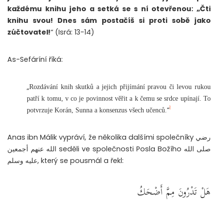
každému knihu jeho a setká se s ní otevřenou: „Čti
knihu svou! Dnes sám postačíš si proti sobě jako
zúčtovatel!
“ (Isrá: 13-14)
As-Sefáríní říká:
„
Rozdávání knih skutků a jejich přijímání pravou či levou rukou
patří k tomu, v co je povinnost věřit a k čemu se srdce upínají. To
1
“
potvrzuje Korán, Sunna a konsenzus všech učenců.
Anas ibn Málik vypráví, že několika dalšími společníky رضي
الله عنهم أجمعين seděli ve společnosti Posla Božího صلى الله
عليه وسلم, který se pousmál a řekl:
هَلْ تَدْرُونَ مِمَّ أَضْحَكُ