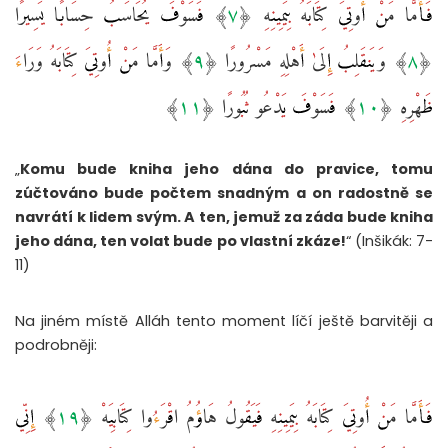
فَأَمَّا مَنْ أُوتِيَ كِتَابَهُ بِيَمِينِهِ ‎﴿٧﴾‏ فَسَوْفَ يُحَاسَبُ حِسَابًا يَسِيرًا
‎﴿٨﴾‏ وَيَنقَلِبُ إِلَىٰ أَهْلِهِ مَسْرُورًا ‎﴿٩﴾‏ وَأَمَّا مَنْ أُوتِيَ كِتَابَهُ وَرَاءَ
ظَهْرِهِ ‎﴿١٠﴾‏ فَسَوْفَ يَدْعُو ثُبُورًا ‎﴿١١﴾
„
Komu bude kniha jeho dána do pravice, tomu
zúčtováno bude počtem snadným a on radostně se
navrátí k lidem svým. A ten, jemuž za záda bude kniha
jeho dána, ten volat bude po vlastní zkáze!
“ (Inšikák: 7-
11)
Na jiném místě Alláh tento moment líčí ještě barvitěji a
podrobněji:
فَأَمَّا مَنْ أُوتِيَ كِتَابَهُ بِيَمِينِهِ فَيَقُولُ هَاؤُمُ اقْرَءُوا كِتَابِيَهْ ‎﴿١٩﴾‏ إِنِّي