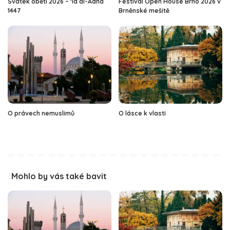
Svátek oběti 2026 – ‘Íd al-Adhá
Festival Open House Brno 2026 v
1447
Brněnské mešitě
O právech nemuslimů
O lásce k vlasti
Mohlo by vás také bavit