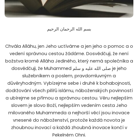
بسم الله الرحمان الرحيم
Chvála Alláhu, jen Jeho uctíváme a jen jeho o pomoc a o
vedení správnou cestou žádáme. Dosvědčuji, že není
božstva kromě Alláha Jediného, který nemá společníka a
dosvědčuji, že Muhammed صلى الله عليه و سلم je jeho
služebníkem a poslem, pravdomluvným a
důvěryhodným. Vybízejme sebe i druhé k bohabojnosti,
dodržování všech pilířů islámu, náboženských povinností
a ubírejme se přímou a správnou cestou. Věru nejlepším
slovem je slovo Boží, nejlepším vedením cesta Jeho
milovaného Muhammeda a nejhorší věcí jsou inovace
vnesené do náboženství, protože každá novota je
zhoubnou inovací a každá zhoubná inovace končí v
Pekelném Ohni.