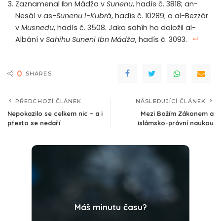
Zaznamenal Ibn Mádža v
Sunenu
, hadís č. 3818; an-
Nesáí v as-
Sunenu l-Kubrá
, hadís č. 10289; a al-Bezzár
v
Musnedu
, hadís č. 3508. Jako sahíh ho doložil al-
Albání v
Sahíhu Suneni Ibn Mádža
, hadís č. 3093.
0
SHARES
PŘEDCHOZÍ ČLÁNEK
NÁSLEDUJÍCÍ ČLÁNEK
Nepokazilo se celkem nic – a i
Mezi Božím Zákonem a
přesto se nedaří
islámsko-právní naukou
Máš minutu času?