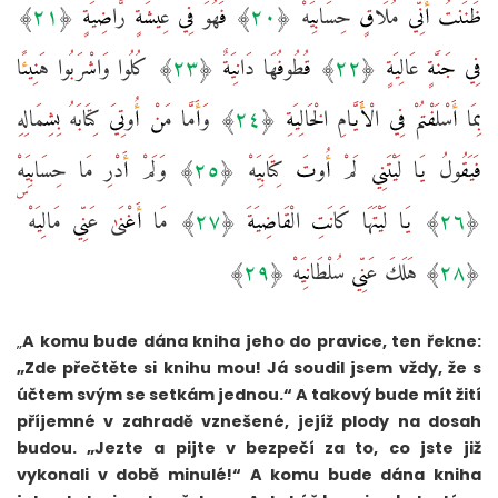
ظَنَنتُ أَنِّي مُلَاقٍ حِسَابِيَهْ ‎﴿٢٠﴾‏ فَهُوَ فِي عِيشَةٍ رَّاضِيَةٍ ‎﴿٢١﴾‏
فِي جَنَّةٍ عَالِيَةٍ ‎﴿٢٢﴾‏ قُطُوفُهَا دَانِيَةٌ ‎﴿٢٣﴾‏ كُلُوا وَاشْرَبُوا هَنِيئًا
بِمَا أَسْلَفْتُمْ فِي الْأَيَّامِ الْخَالِيَةِ ‎﴿٢٤﴾‏ وَأَمَّا مَنْ أُوتِيَ كِتَابَهُ بِشِمَالِهِ
فَيَقُولُ يَا لَيْتَنِي لَمْ أُوتَ كِتَابِيَهْ ‎﴿٢٥﴾‏ وَلَمْ أَدْرِ مَا حِسَابِيَهْ
‎﴿٢٦﴾‏ يَا لَيْتَهَا كَانَتِ الْقَاضِيَةَ ‎﴿٢٧﴾‏ مَا أَغْنَىٰ عَنِّي مَالِيَهْ ۜ
„
A komu bude dána kniha jeho do pravice, ten řekne:
„Zde přečtěte si knihu mou! Já soudil jsem vždy, že s
účtem svým se setkám jednou.“ A takový bude mít žití
příjemné v zahradě vznešené, jejíž plody na dosah
budou. „Jezte a pijte v bezpečí za to, co jste již
vykonali v době minulé!“ A komu bude dána kniha