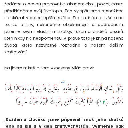
žádáme o novou pracovní či akademickou pozici, často
předkládáme svůj životopis. Ten vylepšujeme a snažíme
se ukázat v co nejlepším světle. Zapomínáme ovšem na
to, že si jiný, nekonečně objektivnější a podrobnější,
píšeme svými vlastními skutky, rukama andělů písařů,
kteří nikdy nic neopomenou. A právě toto je kniha našeho
života, která nezvratně rozhodne o našem dalším
směřování.
Na jiném místě o tom Vznešený Alláh praví:
وَكُلَّ إِنسَانٍ أَلْزَمْنَاهُ طَائِرَهُ فِي عُنُقِهِ ۖ وَنُخْرِجُ لَهُ يَوْمَ الْقِيَامَةِ كِتَابًا يَلْقَاهُ
مَنشُورًا ‎﴿١٣﴾‏ اقْرَأْ كِتَابَكَ كَفَىٰ بِنَفْسِكَ الْيَوْمَ عَلَيْكَ حَسِيبًا
„
Každému člověku jsme připevnili znak jeho skutků
jeho na šíji a v den zmrtvýchvstání vyjmeme pak