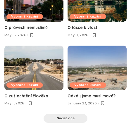
Vybraná kázání
Vybraná kázání
O právech nemuslimů
O lásce k vlasti
May 15, 2026
May 8, 2026
Vybraná kázání
Vybraná kázání
O zušlechtění člověka
Odkdy jsme muslimové?
May 1, 2026
January 23, 2026
Načíst více