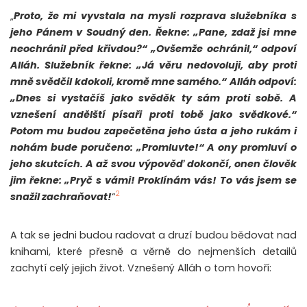
„
Proto, že mi vyvstala na mysli rozprava služebníka s
jeho Pánem v Soudný den. Řekne: „Pane, zdaž jsi mne
neochránil před křivdou?“ „Ovšemže ochránil,“ odpoví
Alláh. Služebník řekne: „Já věru nedovoluji, aby proti
mně svědčil kdokoli, kromě mne samého.“ Alláh odpoví:
„Dnes si vystačíš jako svěděk ty sám proti sobě. A
vznešení andělští písaři proti tobě jako svědkové.“
Potom mu budou zapečetěna jeho ústa a jeho rukám i
nohám bude poručeno: „Promluvte!“ A ony promluví o
jeho skutcích. A až svou výpověď dokončí, onen člověk
jim řekne: „Pryč s vámi! Proklínám vás! To vás jsem se
2
snažil zachraňovat!
“
A tak se jedni budou radovat a druzí budou bědovat nad
knihami, které přesně a věrně do nejmenších detailů
zachytí celý jejich život. Vznešený Alláh o tom hovoří: