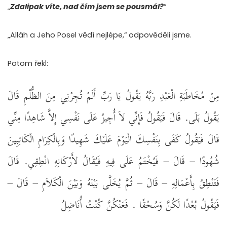
„
Zdalipak víte, nad čím jsem se pousmál?
“
„Alláh a Jeho Posel vědí nejlépe,“ odpověděli jsme.
Potom řekl:
مِنْ مُخَاطَبَةِ الْعَبْدِ رَبَّهُ يَقُولُ يَا رَبِّ أَلَمْ تُجِرْنِي مِنَ الظُّلْمِ قَالَ
يَقُولُ بَلَى‏.‏ قَالَ فَيَقُولُ فَإِنِّي لاَ أُجِيزُ عَلَى نَفْسِي إِلاَّ شَاهِدًا مِنِّي
قَالَ فَيَقُولُ كَفَى بِنَفْسِكَ الْيَوْمَ عَلَيْكَ شَهِيدًا وَبِالْكِرَامِ الْكَاتِبِينَ
شُهُودًا – قَالَ – فَيُخْتَمُ عَلَى فِيهِ فَيُقَالُ لأَرْكَانِهِ انْطِقِي‏.‏ قَالَ
فَتَنْطِقُ بِأَعْمَالِهِ – قَالَ – ثُمَّ يُخَلَّى بَيْنَهُ وَبَيْنَ الْكَلاَمِ – قَالَ –
فَيَقُولُ بُعْدًا لَكُنَّ وَسُحْقًا ‏.‏ فَعَنْكُنَّ كُنْتُ أُنَاضِلُ