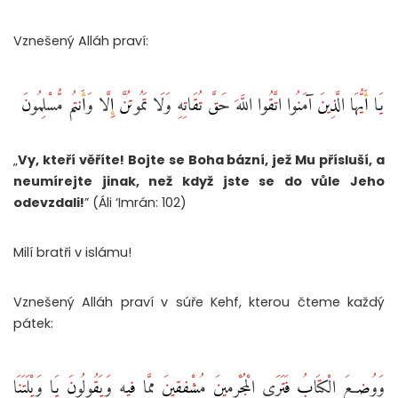
Vznešený Alláh praví:
يَا أَيُّهَا الَّذِينَ آمَنُوا اتَّقُوا اللَّهَ حَقَّ تُقَاتِهِ وَلَا تَمُوتُنَّ إِلَّا وَأَنتُم مُّسْلِمُونَ
„
Vy, kteří věříte! Bojte se Boha bázní, jež Mu přísluší, a
neumírejte jinak, než když jste se do vůle Jeho
odevzdali!
” (Áli ‘Imrán: 102)
Milí bratři v islámu!
Vznešený Alláh praví v súře Kehf, kterou čteme každý
pátek:
وَوُضِعَ الْكِتَابُ فَتَرَى الْمُجْرِمِينَ مُشْفِقِينَ مِمَّا فِيهِ وَيَقُولُونَ يَا وَيْلَتَنَا