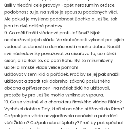
úsilí v hledání celé pravdy? -opět nerozumím otázce,
podobnost tu je. Na světě je spoustu podobných věcí.
Ale pokud je myšlena podobnost Bachka a Ježíše, tak
jsou to dvě odlišné postavy.
9. Co měli římští vládcové proti Ježíšovi? Nijak
neohrožoval jejich vládu. Ve skutečnosti vykonal pro jejich
vedoucí osobnosti a domácnosti mnoho dobra. Naučil
své následovníky považovat za císařovo to, co náleží
císaři, a za Boží to, co patří Bohu. Byl to mírumilovný
učitel a římské vládě velice pomohl
udržovat v zemi klid a pořádek. Proč by se jej pak snažili
ukřižovat a ztratit tak dobrého, zákonů poslušného
občana a přívržence? -na nátlak židů ho ukřižovali,
protože by pro Ježíše mohla vzniknout vzpoura.
10. Co se vlastně ví o charakteru římského vládce Piláta?
Vycházel dobře s Židy, kteří si na něho stěžovali do Říma?
Cožpak jeho vláda nevyjadřovala nenávist a pohrdání
vůči Židům? Cožpak nebral úplatky? Proč by pak spěchal