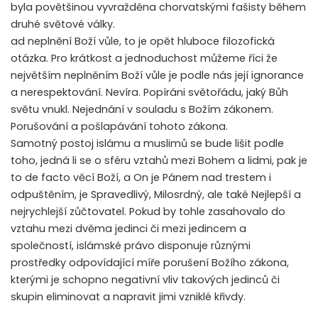
byla povětšinou vyvražděna chorvatskými fašisty během
druhé světové války.
ad neplnění Boží vůle, to je opět hluboce filozofická
otázka. Pro krátkost a jednoduchost můžeme říci že
největším neplněním Boží vůle je podle nás její ignorance
a nerespektování. Nevíra. Popíráni světořádu, jaký Bůh
světu vnukl. Nejednání v souladu s Božím zákonem.
Porušování a pošlapávání tohoto zákona.
Samotný postoj islámu a muslimů se bude lišit podle
toho, jedná li se o sféru vztahů mezi Bohem a lidmi, pak je
to de facto věcí Boží, a On je Pánem nad trestem i
odpuštěním, je Spravedlivý, Milosrdný, ale také Nejlepší a
nejrychlejší zůčtovatel. Pokud by tohle zasahovalo do
vztahu mezi dvěma jedinci či mezi jedincem a
společností, islámské právo disponuje různými
prostředky odpovídající míře porušení Božího zákona,
kterými je schopno negativní vliv takových jedinců či
skupin eliminovat a napravit jimi vzniklé křivdy.