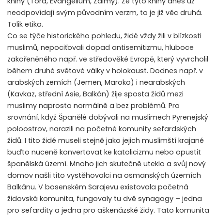
knihy (Tóra, Evangelium, Žalmy). Že tyto knihy dnes už
neodpovídají svým původním verzm, to je již věc druhá.
Tolik etika.
Co se týče historického pohledu, židé vždy žili v blízkosti
muslimů, nepociťovali dopad antisemitizmu, hluboce
zakořeněného např. ve středověké Evropě, který vyvrcholil
během druhé světové války v holokaust. Dodnes např. v
arabských zemích (Jemen, Maroko) i nearabských
(Kavkaz, střední Asie, Balkán) žije sposta židů mezi
muslimy naprosto normálně a bez problémů. Pro
srovnání, když Španělé dobývali na muslimech Pyrenejský
poloostrov, narazili na početné komunity sefardských
židů. I tito židé museli stejně jako jejich muslimští krajané
buďto nuceně konvertovat ke katolicizmu nebo opustit
španělská území. Mnoho jich skutečně uteklo a svůj nový
domov našli tito vystěhovalci na osmanských územích
Balkánu. V bosenském Sarajevu existovala početná
židovská komunita, fungovaly tu dvě synagogy – jedna
pro sefardity a jedna pro aškenázské židy. Tato komunita