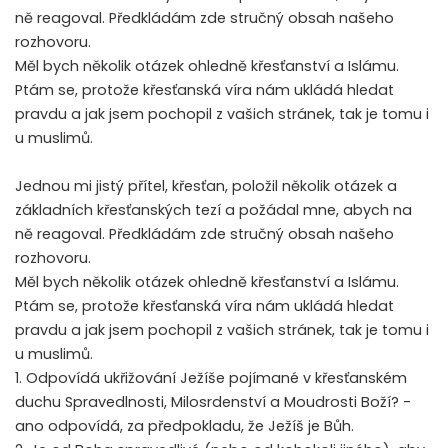
ně reagoval. Předkládám zde stručný obsah našeho
rozhovoru.
Měl bych několik otázek ohledně křesťanství a Islámu.
Ptám se, protože křesťanská víra nám ukládá hledat
pravdu a jak jsem pochopil z vašich stránek, tak je tomu i
u muslimů.
Jednou mi jistý přítel, křesťan, položil několik otázek a
základních křesťanských tezí a požádal mne, abych na
ně reagoval. Předkládám zde stručný obsah našeho
rozhovoru.
Měl bych několik otázek ohledně křesťanství a Islámu.
Ptám se, protože křesťanská víra nám ukládá hledat
pravdu a jak jsem pochopil z vašich stránek, tak je tomu i
u muslimů.
1. Odpovídá ukřižování Ježíše pojímané v křesťanském
duchu Spravedlnosti, Milosrdenství a Moudrosti Boží? -
ano odpovídá, za předpokladu, že Ježíš je Bůh.