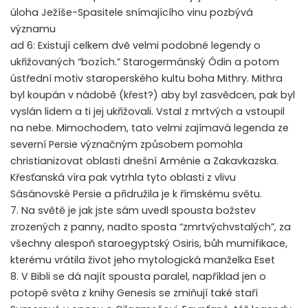
úloha Ježíše-Spasitele snímajícího vinu pozbývá
významu
ad 6: Existují celkem dvě velmi podobné legendy o
ukřižovaných “bozích.” Starogermánský Ódin a potom
ústřední motiv staroperského kultu boha Mithry. Mithra
byl koupán v nádobě (křest?) aby byl zasvědcen, pak byl
vyslán lidem a ti jej ukřižovali. Vstal z mrtvých a vstoupil
na nebe. Mimochodem, tato velmi zajímavá legenda ze
severní Persie význačným způsobem pomohla
christianizovat oblasti dnešní Arménie a Zakavkazska.
Křesťanská víra pak vytrhla tyto oblasti z vlivu
Sásánovské Persie a přidružila je k římskému světu.
7. Na světě je jak jste sám uvedl spousta božstev
zrozených z panny, nadto sposta “zmrtvýchvstalých”, za
všechny alespoň staroegyptský Osiris, bůh mumifikace,
kterému vrátila život jeho mytologická manželka Eset
8. V Bibli se dá najít spousta paralel, například jen o
potopě světa z knihy Genesis se zmiňují také staří