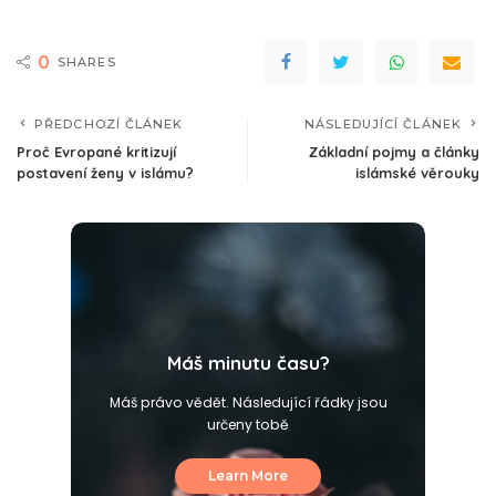
0
SHARES
PŘEDCHOZÍ ČLÁNEK
NÁSLEDUJÍCÍ ČLÁNEK
Proč Evropané kritizují
Základní pojmy a články
postavení ženy v islámu?
islámské věrouky
Máš minutu času?
Máš právo vědět. Následující řádky jsou
určeny tobě
Learn More