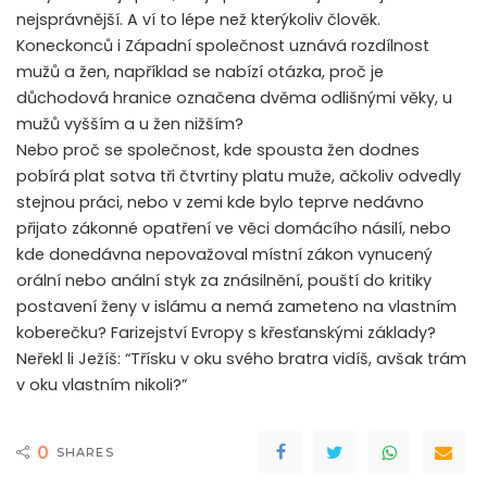
nejsprávnější. A ví to lépe než kterýkoliv člověk.
Koneckonců i Západní společnost uznává rozdílnost
mužů a žen, například se nabízí otázka, proč je
důchodová hranice označena dvěma odlišnými věky, u
mužů vyšším a u žen nižším?
Nebo proč se společnost, kde spousta žen dodnes
pobírá plat sotva tři čtvrtiny platu muže, ačkoliv odvedly
stejnou práci, nebo v zemi kde bylo teprve nedávno
přijato zákonné opatření ve věci domácího násilí, nebo
kde donedávna nepovažoval místní zákon vynucený
orální nebo anální styk za znásilnění, pouští do kritiky
postavení ženy v islámu a nemá zameteno na vlastním
koberečku? Farizejství Evropy s křesťanskými základy?
Neřekl li Ježíš: “Třísku v oku svého bratra vidíš, avšak trám
v oku vlastním nikoli?”
0
SHARES