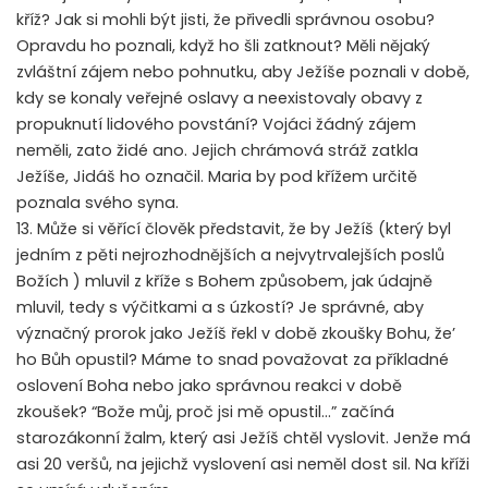
kříž? Jak si mohli být jisti, že přivedli správnou osobu?
Opravdu ho poznali, když ho šli zatknout? Měli nějaký
zvláštní zájem nebo pohnutku, aby Ježíše poznali v době,
kdy se konaly veřejné oslavy a neexistovaly obavy z
propuknutí lidového povstání? Vojáci žádný zájem
neměli, zato židé ano. Jejich chrámová stráž zatkla
Ježíše, Jidáš ho označil. Maria by pod křížem určitě
poznala svého syna.
13. Může si věřící člověk představit, že by Ježíš (který byl
jedním z pěti nejrozhodnějších a nejvytrvalejších poslů
Božích ) mluvil z kříže s Bohem způsobem, jak údajně
mluvil, tedy s výčitkami a s úzkostí? Je správné, aby
význačný prorok jako Ježíš řekl v době zkoušky Bohu, že’
ho Bůh opustil? Máme to snad považovat za příkladné
oslovení Boha nebo jako správnou reakci v době
zkoušek? “Bože můj, proč jsi mě opustil…” začíná
starozákonní žalm, který asi Ježíš chtěl vyslovit. Jenže má
asi 20 veršů, na jejichž vyslovení asi neměl dost sil. Na kříži