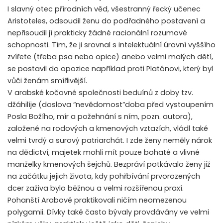
I slavný otec přírodních věd, všestranný řecký učenec
Aristoteles, odsoudil ženu do podřadného postavení a
nepřisoudil jí prakticky žádné racionální rozumové
schopnosti. Tím, že ji srovnal s intelektuální úrovní vyššího
zvířete (třeba psa nebo opice) anebo velmi malých dětí,
se postavil do opozice například proti Platónovi, který byl
vůči ženám smířlivější.
V arabské kočovné společnosti beduínů z doby tzv.
džáhilíje (doslova “nevědomost”doba před vystoupením
Posla Božího, mír a požehnání s ním, pozn. autora),
založené na rodových a kmenových vztazích, vládl také
velmi tvrdý a surový patriarchát. I zde ženy neměly nárok
na dědictví, majetek mohli mít pouze bohaté a vlivné
manželky kmenových šejchů. Bezpráví potkávalo ženy již
na začátku jejich života, kdy pohřbívání prvorozených
dcer zaživa bylo běžnou a velmi rozšířenou praxí.
Pohanští Arabové praktikovali ničím neomezenou
polygamii. Dívky také často bývaly provdávány ve velmi