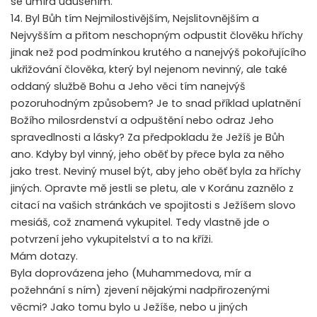
se umírá udušením.
14. Byl Bůh tím Nejmilostivějším, Nejslitovnějším a
Nejvyšším a přitom neschopným odpustit člověku hříchy
jinak než pod podmínkou krutého a nanejvýš pokořujícího
ukřižování člověka, který byl nejenom nevinný, ale také
oddaný službě Bohu a Jeho věci tím nanejvýš
pozoruhodným způsobem? Je to snad příklad uplatnění
Božího milosrdenství a odpuštění nebo odraz Jeho
spravedlnosti a lásky? Za předpokladu že Ježíš je Bůh
ano. Kdyby byl vinný, jeho oběť by přece byla za něho
jako trest. Neviný musel být, aby jeho oběť byla za hříchy
jiných. Opravte mě jestli se pletu, ale v Koránu zaznělo z
citací na vašich stránkách ve spojitosti s Ježíšem slovo
mesiáš, což znamená vykupitel. Tedy vlastně jde o
potvrzení jeho vykupitelství a to na kříži.
Mám dotazy.
Byla doprovázena jeho (Muhammedova, mír a
požehnání s ním) zjevení nějakými nadpřirozenými
věcmi? Jako tomu bylo u Ježíše, nebo u jiných