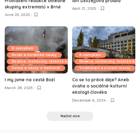
Prohlášení redakce ohledně
Ibn Džuzejjova prosba
skupiny extremistů v Brně
April 21, 2025
June 25, 2025
K zamyšlení
Korán a koránské nauky
K zamyšlení
Reakce, rozhovory, recenze a komentáře
Reakce, rozhovory, recenze a k
Sunna a nauky o hadísech
Vzdělávání a osobní rozvoj
I my jsme na cestě Boží
Co se to právě děje? Aneb
úvaha o sociálně-kulturní
March 28, 2025
ekologii člověka
December 6, 2024
Načíst více