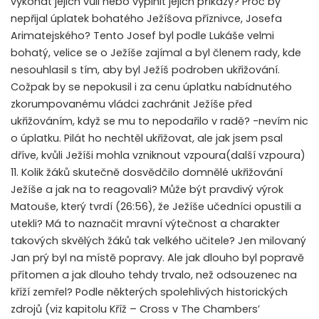
vykonat jejich vůli nebo vyplnit jejich příkazy? Proč by
nepřijal úplatek bohatého Ježíšova příznivce, Josefa
Arimatejského? Tento Josef byl podle Lukáše velmi
bohatý, velice se o Ježíše zajímal a byl členem rady, kde
nesouhlasil s tím, aby byl Ježíš podroben ukřižování.
Cožpak by se nepokusil i za cenu úplatku nabídnutého
zkorumpovanému vládci zachránit Ježíše před
ukřižováním, když se mu to nepodařilo v radě? -nevím nic
o úplatku. Pilát ho nechtěl ukřižovat, ale jak jsem psal
dříve, kvůli Ježíši mohla vzniknout vzpoura(další vzpoura)
11. Kolik žáků skutečně dosvědčilo domnělé ukřižování
Ježíše a jak na to reagovali? Může být pravdivý výrok
Matouše, který tvrdí (26:56), že Ježíše učedníci opustili a
utekli? Má to naznačit mravní výtečnost a charakter
takových skvělých žáků tak velkého učitele? Jen milovaný
Jan prý byl na místě popravy. Ale jak dlouho byl popravě
přítomen a jak dlouho tehdy trvalo, než odsouzenec na
kříží zemřel? Podle některých spolehlivých historických
zdrojů (viz kapitolu Kříž – Cross v The Chambers’