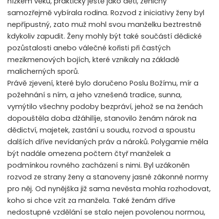
nízkém věku, prakticky ještě jako děti, ženichy
samozřejmě vybírala rodina. Rozvod z iniciativy ženy byl
nepřípustný, zato muž mohl svou manželku beztrestně
kdykoliv zapudit. Ženy mohly být také součástí dědické
pozůstalosti anebo válečné kořisti při častých
mezikmenových bojích, které vznikaly na základě
malicherných sporů.
Právě zjevení, které bylo doručeno Poslu Božímu, mír a
požehnání s ním, a jeho vznešená tradice, sunna,
vymýtilo všechny podoby bezpráví, jehož se na ženách
dopouštěla doba džáhilíje, stanovilo ženám nárok na
dědictví, majetek, zastání u soudu, rozvod a spoustu
dalších dříve nevídaných práv a nároků. Polygamie měla
být nadále omezena počtem čtyř manželek a
podmínkou rovného zacházení s nimi. Byl uzákoněn
rozvod ze strany ženy a stanoveny jasné zákonné normy
pro něj. Od nynějška již sama nevěsta mohla rozhodovat,
koho si chce vzít za manžela. Také ženám dříve
nedostupné vzdělání se stalo nejen povolenou normou,