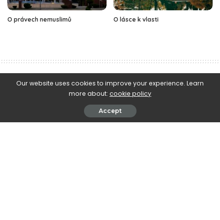
O právech nemuslimů
O lásce k vlasti
e-Islám
>
Blog
>
Historie muslimů
>
Islamizace v muslimských regionech světa
Our website uses cookies to improve your experience. Learn
more about:
cookie policy
Historie muslimů
Zeměpis muslimských zemí
Islamizace v muslimských regionech
Accept
světa
May 6, 2009