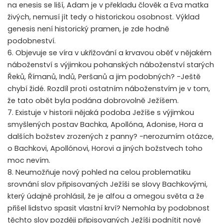
na enesis se liší, Adam je v překladu člověk a Eva matka
živých, nemusí jít tedy o historickou osobnost. Výklad
genesis není historický pramen, je zde hodně
podobneství.
6. Objevuje se víra v ukřižování a krvavou oběť v nějakém
náboženství s výjimkou pohanských náboženství starých
Řeků, Římanů, Indů, Peršanů a jim podobných? -Ještě
chybí židé. Rozdíl proti ostatním náboženstvím je v tom,
že tato obět byla podána dobrovolně Ježíšem.
7. Existuje v historii nějaká podoba Ježíše s výjimkou
smyšlených postav Bachka, Apollóna, Adonise, Hora a
dalších božstev zrozených z panny? -nerozumím otázce,
o Bachkovi, Apollónovi, Horovi a jiných božstvech toho
moc nevím.
8. Neumožňuje nový pohled na celou problematiku
srovnání slov připisovaných Ježíši se slovy Bachkovými,
který údajně prohlásil, že je alfou a omegou světa a že
přišel lidstvo spasit vlastní krví? Nemohla by podobnost
těchto slov později připisovaných Ježíši podnítit nové