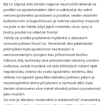
Byl to Západ, kdo ženám nejprve neumožnil nikterak se
podílet na společenském dění a odkázal je do velmi
nerovnoprávného postavení a posléze, veden vlastním
kořistnictvím a bojechtivostí, je nahnal všechny masově
na pole a do fabrik, když jejich manžele, otce, syny a
bratry posílal na válečné fronty!
Tehdy se zrodila popletená myšlenka o absolutní
rovnosti pohlaví hnutí tzv. feministek. Bez jakéhokoliv
přemýšlení byla společnost nezdravým a
nerovnoměrným vývojem bez přítomnosti Božího
Zákona, kdy technicky sice převyšovala všechny ostatní
civilizace, avšak morálně od dob křižáckých tažení nijak
nepokročila, vržena do zcela opačného extrému. Bez
ohledu na typická specifika něžného pohlaví, jakým je
nezastupitelná úloha při plození a výchově dětí, byla
ženám stanovena více méně shodná práva a povinnosti
jako mužům.
Za vzor je dávána “svobodná a soběstačná” manažerka,