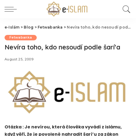
e-Islám
>
Blog
>
Fetwabanka
>
Nevíra toho, kdo nesoudí podle šarí'a
Fetwabanka
Nevíra toho, kdo nesoudí podle šarí'a
August 25, 2009
Otázka : Je nevírou, která člověka vyvádí z islámu,
když věří, že je povolené nahradit šarí’u za zákon