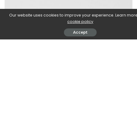
Our website uses cookies to improve your experience. Learn mor
cookie policy
Accept
Anglický
Plný
Zjednodušený
Písmeno
přepis
přepis
přepis
(odlišný)
´A; ´I;
أ
A; I; U; ´
´U; ´
[1]
ب
B
B
ت
T
T
Ṯ;
ث
S
TH
[2]
DŽ
[3]
;