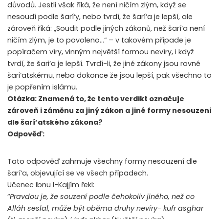
důvodů. Jestli však říká, že není ničím zlým, když se
nesoudí podle šarí‘y, nebo tvrdí, že šarí‘a je lepší, ale
zároveň říká: „Soudit podle jiných zákonů, než šarí‘a není
ničím zlým, je to povoleno…“ – v takovém případe je
popíračem víry, vinným největší formou nevíry, i když
tvrdí, že šari‘a je lepší. Tvrdí-li, že jiné zákony jsou rovné
šari‘atskému, nebo dokonce že jsou lepší, pak všechno to
je popřením islámu.
Otázka: Znamená to, že tento verdikt označuje
zároveň i záměnu za jiný zákon a jiné formy nesouzení
dle šarí’atského zákona?
Odpověď:
Tato odpověď zahrnuje všechny formy nesouzení dle
šarí‘a, objevující se ve všech případech.
Učenec Ibnu l-Kajjím řekl:
“
Pravdou je, že souzení podle čehokoliv jiného, než co
Alláh seslal, může být oběma druhy nevíry- kufr asghar