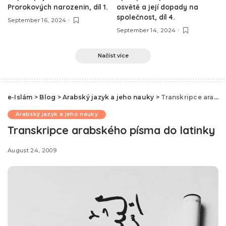
Prorokových narozenin, díl 1.
osvětě a její dopady na
společnost, díl 4.
September 16, 2024
September 14, 2024
Načíst více
e-Islám
>
Blog
>
Arabský jazyk a jeho nauky
>
Transkripce arabského písma do latinky
Arabský jazyk a jeho nauky
Transkripce arabského písma do latinky
August 24, 2009