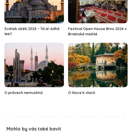
Svátek oběti 2026 – ‘Íd al-Adhá
Festival Open House Brno 2026 v
1447
Brněnské mešitě
O právech nemuslimů
O lásce k vlasti
Mohlo by vás také bavit