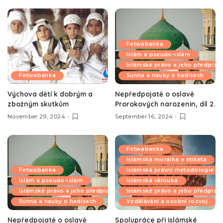
Fetwabanka
Islám a pseudo-islám
Islámské právo a jeho předpisy
Fetwabanka
Sunna a nauky o hadísech
Výchova dětí k dobrým a
Nepředpojatě o oslavě
zbožným skutkům
Prorokových narozenin, díl 2.
November 29, 2024
September 16, 2024
Fetwabanka
Islámská morálka a etiketa
Fetwabanka
Islámská právní metodologie
Islám a pseudo-islám
Islámská věrouka
Islámské právo a jeho předpisy
Islámské právo a jeho předpisy
Sunna a nauky o hadísech
Vzdělávání a osobní rozvoj
Nepředpojatě o oslavě
Spolupráce při islámské