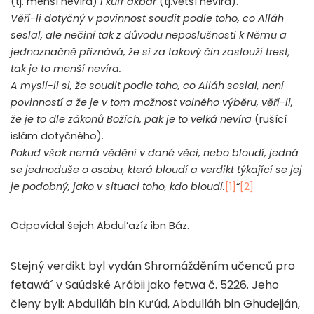
(tj. menší nevíra)
i kufr akbar
(tj.větší nevíra).
Věří-li dotyčný v povinnost soudit podle toho, co Alláh
seslal, ale nečiní tak z důvodu neposlušnosti k Němu a
jednoznačně přiznává, že si za takový čin zaslouží trest,
tak je to menší nevíra.
A myslí-li si, že soudit podle toho, co Alláh seslal, není
povinností a že je v tom možnost volného výběru, věří-li,
že je to dle zákonů Božích, pak je to velká nevíra
(rušící
islám dotyčného).
Pokud však nemá vědění v dané věci, nebo bloudí, jedná
se jednoduše o osobu, která bloudí a verdikt týkající se jej
je podobný, jako v situaci toho, kdo bloudí.
[1]
“
[2]
Odpovídal šejch Abdul’azíz ibn Báz.
Stejný verdikt byl vydán Shromážděním učenců pro
fetawá´ v Saúdské Arábii jako fetwa č. 5226. Jeho
členy byli: Abdulláh bin Ku’úd, Abdulláh bin Ghudejján,