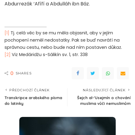
Abdurrezák ‘Afífí a Abdulláh ibn Báz.
[1]
Tj. celá věc by se mu měla objasnit, aby v jejím
pochopení neměl nedostatky. Pak se buď navrátí na
správnou cestu, nebo bude nad ním postaven důkaz.
[2]
Viz Medáridžu s-Sálikín sv. 1, str. 338
0
SHARES
PŘEDCHOZÍ ČLÁNEK
NÁSLEDUJÍCÍ ČLÁNEK
Transkripce arabského písma
Šejch al-'Usejmín o chování
do latinky
muslima vůči nemuslimům