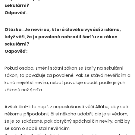
sekulární?
Odpověď:
Otázka : Je nevírou, která člověka vyvádí z islámu,
když věří, že je povolené nahradit šarí’u za zákon
sekulární?
Odpověď:
Pokud osoba, změní státní zákon ze šarí’y na sekulární
zákon, to považuje za povolené. Pak se stává nevěřícím a
koná největší nevíru, neboť povoluje soudit podle jiných
zákonů než šarí’a.
Avšak činí-li to např. z neposlušnosti vůči Alláhu, aby se k
někomu připodobnil, či si někoho udobřil, ale je si vědom,
že je to zakázané, pak dotyčný spáchal čin nevíry, aniž by
se sám o sobě stal nevěřícím.