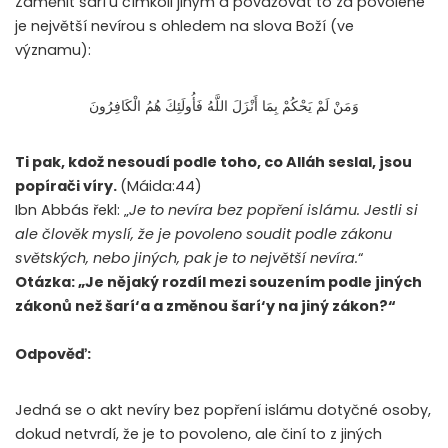
Zaměnit šarí’u čímkoli jiným a považovat to za povolené
je největší nevírou s ohledem na slova Boží (ve
významu):
وَمَنْ لَمْ يَحْكُمْ بِمَا أَنْزَلَ اللَّهُ فَأُولَئِكَ هُمُ الْكَافِرُونَ
Ti pak, kdož nesoudí podle toho, co Alláh seslal, jsou
popírači víry.
(Máida:44)
Ibn Abbás řekl: „
Je to nevíra bez popření islámu. Jestli si
ale člověk myslí, že je povoleno soudit podle zákonu
světských, nebo jiných, pak je to největší nevíra.
“
Otázka: „Je nějaký rozdíl mezi souzením podle jiných
zákonů než šarí‘a a změnou šarí‘y na jiný zákon?“
Odpověď:
Jedná se o akt nevíry bez popření islámu dotyčné osoby,
dokud netvrdí, že je to povoleno, ale činí to z jiných