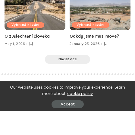
Vybraná kázání
Vybraná kázání
O zušlechtění člověka
Odkdy jsme muslimové?
May 1, 2026
January 23, 2026
Načíst více
e-Islám
>
Blog
>
Islám v praxi
>
Příběh záchrany jednoho manželství
Our website uses cookies to improve your experience. Learn
more about:
cookie policy
Islám v praxi
Příběh záchrany jednoho manželství
Accept
August 9, 2024