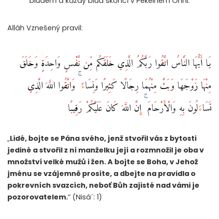
bludem a každý blud skončí v Pekelném Ohni.
Alláh Vznešený pravil:
يَا أَيُّهَا النَّاسُ اتَّقُوا رَبَّكُمُ الَّذِي خَلَقَكُم مِّن نَّفْسٍ وَاحِدَةٍ وَخَلَقَ
مِنْهَا زَوْجَهَا وَبَثَّ مِنْهُمَا رِجَالًا كَثِيرًا وَنِسَاءً ۚ وَاتَّقُوا اللَّهَ الَّذِي
تَسَاءَلُونَ بِهِ وَالْأَرْحَامَ ۚ إِنَّ اللَّهَ كَانَ عَلَيْكُمْ رَقِيبًا
„
Lidé, bojte se Pána svého, jenž stvořil vás z bytosti
jediné a stvořil z ní manželku její a rozmnožil je oba v
množství velké mužů i žen. A bojte se Boha, v Jehož
jménu se vzájemně prosíte, a dbejte na pravidla o
pokrevních svazcích, neboť Bůh zajisté nad vámi je
pozorovatelem.
” (Nisá´: 1)