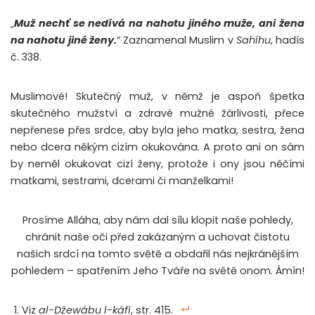
„
Muž nechť se nedívá na nahotu jiného muže, ani žena
na nahotu jiné ženy.
“ Zaznamenal Muslim v
Sahíhu
, hadís
č. 338.
Muslimové! Skutečný muž, v němž je aspoň špetka
skutečného mužství a zdravé mužné žárlivosti, přece
nepřenese přes srdce, aby byla jeho matka, sestra, žena
nebo dcera někým cizím okukována. A proto ani on sám
by neměl okukovat cizí ženy, protože i ony jsou něčími
matkami, sestrami, dcerami či manželkami!
Prosíme Alláha, aby nám dal sílu klopit naše pohledy,
chránit naše oči před zakázaným a uchovat čistotu
našich srdcí na tomto světě a obdařil nás nejkránějším
pohledem – spatřením Jeho Tváře na světě onom. Ámín!
Viz
al-Džewábu l-káfí
, str. 415.