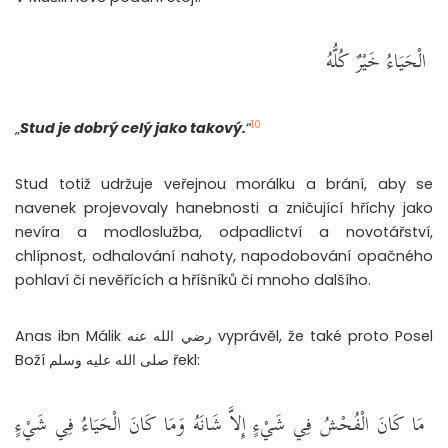
‏ الْحَيَاءُ خَيْرٌ كُلُّهُ ‏
10
„
Stud je dobrý celý jako takový.
“
Stud totiž udržuje veřejnou morálku a brání, aby se
navenek projevovaly hanebnosti a zničující hříchy jako
nevíra a modloslužba, odpadlictví a novotářství,
chlípnost, odhalování nahoty, napodobování opačného
pohlaví či nevěřících a hříšníků či mnoho dalšího.
Anas ibn Málik رضي الله عنه vyprávěl, že také proto Posel
Boží صلى الله عليه وسلم řekl:
‏ مَا كَانَ الْفُحْشُ فِي شَيْءٍ إِلاَّ شَانَهُ وَمَا كَانَ الْحَيَاءُ فِي شَيْءٍ