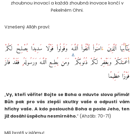
zhoubnou inovací a každá zhoubná inovace končí v
Pekelném Ohni.
Vznešený Alláh praví:
يَـٰٓأَيُّهَا ٱلَّذِينَ ءَامَنُوا۟ ٱتَّقُوا۟ ٱللَّـهَ وَقُولُوا۟ قَوْلًا سَدِيدًا يُصْلِحْ لَكُمْ
أَعْمَـٰلَكُمْ وَيَغْفِرْ لَكُمْ ذُنُوبَكُمْ ۗ وَمَن يُطِعِ ٱللَّـهَ وَرَسُولَهُۥ فَقَدْ فَازَ
فَوْزًا عَظِيمًا
„
Vy, kteří věříte! Bojte se Boha a mluvte slova přímá!
Bůh pak pro vás zlepší skutky vaše a odpustí vám
hříchy vaše. A kdo poslouchá Boha a posla Jeho, ten
již dosáhl úspěchu nesmírného.
” (Ahzáb: 70-71)
Milí bratři v islámu!