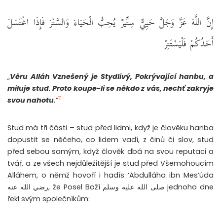
إِنَّ اللَّهَ عَزَّ وَجَلَّ حَيِيٌّ سِتِّيرٌ يُحِبُّ الْحَيَاءَ وَالسَّتْرَ فَإِذَا اغْتَسَلَ
أَحَدُكُمْ فَلْيَسْتَتِرْ
„
Věru Alláh Vznešený je Stydlivý, Pokrývající hanbu, a
miluje stud. Proto koupe-li se někdo z vás, nechť zakryje
7
svou nahotu.
“
Stud má tři části – stud před lidmi, když je člověku hanba
dopustit se něčeho, co lidem vadí, z činů či slov, stud
před sebou samým, když člověk dbá na svou reputaci a
tvář, a ze všech nejdůležitější je stud před Všemohoucím
Alláhem, o němž hovoří i hadís ‘Abdulláha ibn Mes’úda
رضي الله عنه, že Posel Boží صلى الله عليه وسلم jednoho dne
řekl svým společníkům: