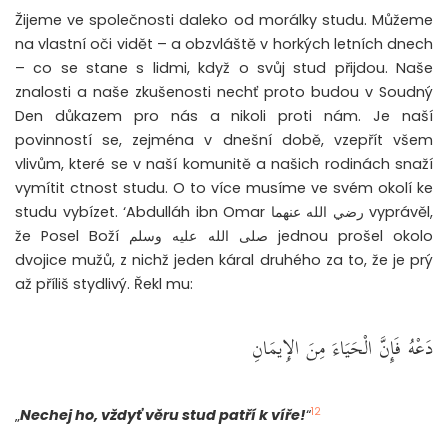
Žijeme ve společnosti daleko od morálky studu. Můžeme
na vlastní oči vidět – a obzvláště v horkých letních dnech
– co se stane s lidmi, když o svůj stud přijdou. Naše
znalosti a naše zkušenosti nechť proto budou v Soudný
Den důkazem pro nás a nikoli proti nám. Je naší
povinností se, zejména v dnešní době, vzepřít všem
vlivům, které se v naší komunitě a našich rodinách snaží
vymítit ctnost studu. O to více musíme ve svém okolí ke
studu vybízet. ‘Abdulláh ibn Omar رضي الله عنهما vyprávěl,
že Posel Boží صلى الله عليه وسلم jednou prošel okolo
dvojice mužů, z nichž jeden káral druhého za to, že je prý
až příliš stydlivý. Řekl mu:
دَعْهُ فَإِنَّ الْحَيَاءَ مِنَ الإِيمَانِ
12
„
Nechej ho, vždyť věru stud patří k víře!
“