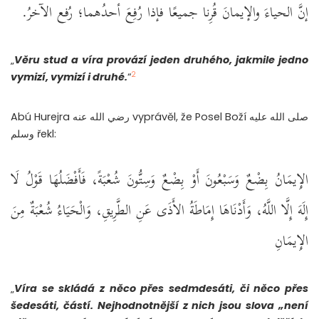
إنَّ الحياءَ والإيمانَ قُرِنا جميعًا فإذا رُفِعَ أحدُهما؛ رُفع الآخرُ.
„
Věru stud a víra provází jeden druhého, jakmile jedno
2
vymizí, vymizí i druhé.
“
Abú Hurejra رضي الله عنه vyprávěl, že Posel Boží صلى الله عليه
وسلم řekl:
الإِيمَانُ بِضْعٌ وَسَبْعُونَ أَوْ بِضْعٌ وَسِتُّونَ شُعْبَةً، فَأَفْضَلُهَا قَوْلُ لَا
إِلَهَ إِلَّا اللَّهُ، وَأَدْنَاهَا إِمَاطَةُ الأَذَى عَنِ الطَّرِيقِ، وَالْحَيَاءُ شُعْبَةٌ مِنَ
الإِيمَانِ
„
Víra se skládá z něco přes sedmdesáti, či něco přes
šedesáti, částí. Nejhodnotnější z nich jsou slova „není