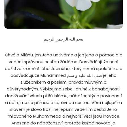
بسم الله الرحمن الرحيم
Chvála Alláhu, jen Jeho uctíváme a jen jeho o pomoc a o
vedení správnou cestou žádáme. Dosvědčuji, že není
božstva kromě Alláha Jediného, který nemá společníka a
dosvědčuji, že Muhammed صلى الله عليه و سلم je jeho
služebníkem a poslem, pravdomluvným a
důvěryhodným. Vybízejme sebe i druhé k bohabojnosti,
dodržování všech pilířů islámu, náboženských povinností
a ubírejme se přímou a správnou cestou. Věru nejlepším
slovem je slovo Boží, nejlepším vedením cesta Jeho
milovaného Muhammeda a nejhorší věcí jsou inovace
vnesené do náboženství, protože každá novota je