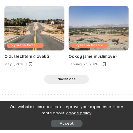
Vybraná kázání
Vybraná kázání
O zušlechtění člověka
Odkdy jsme muslimové?
May 1, 2026
January 23, 2026
Načíst více
e-Islám
>
Blog
>
Islám a pseudo-islám
>
Neshoda učenců okolo inovace, díl 3.
Our website uses cookies to improve your experience. Learn
more about:
cookie policy
Islám a pseudo-islám
Islámská právní metodologie
Islámská věrouka
Vaše dotazy
Accept
Neshoda učenců okolo inovace, díl 3.