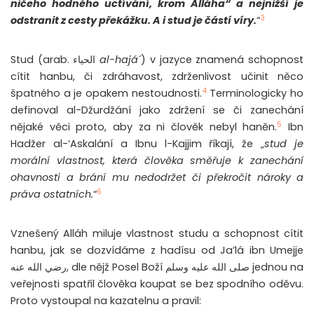
ničeho hodného uctívání, krom Alláha“ a nejnižší je
3
odstranit z cesty překážku. A i stud je částí víry.
“
Stud (arab. الحياء
al-hajá´
) v jazyce znamená schopnost
cítit hanbu, či zdráhavost, zdrženlivost učinit něco
4
špatného a je opakem nestoudnosti.
Terminologicky ho
definoval al-Džurdžání jako zdržení se či zanechání
5
nějaké věci proto, aby za ni člověk nebyl haněn.
Ibn
Hadžer al-‘Askalání a Ibnu l-Kajjim říkají, že „
stud je
morální vlastnost, která člověka směřuje k zanechání
ohavnosti a brání mu nedodržet či překročit nároky a
6
práva ostatních.
“
Vznešený Alláh miluje vlastnost studu a schopnost cítit
hanbu, jak se dozvídáme z hadísu od Ja’lá ibn Umejje
رضي الله عنه, dle nějž Posel Boží صلى الله عليه وسلم jednou na
veřejnosti spatřil člověka koupat se bez spodního oděvu.
Proto vystoupal na kazatelnu a pravil: