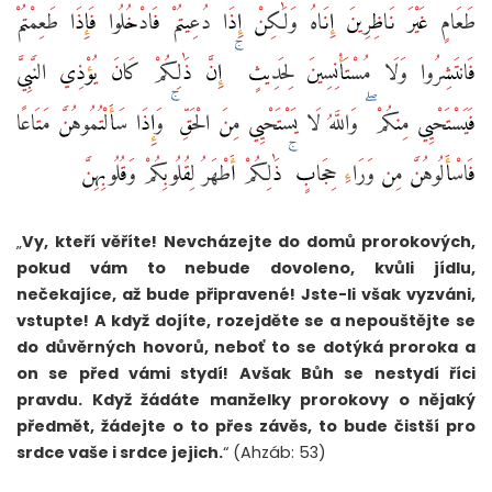
طَعَامٍ غَيْرَ نَاظِرِينَ إِنَاهُ وَلَٰكِنْ إِذَا دُعِيتُمْ فَادْخُلُوا فَإِذَا طَعِمْتُمْ
فَانتَشِرُوا وَلَا مُسْتَأْنِسِينَ لِحَدِيثٍ ۚ إِنَّ ذَٰلِكُمْ كَانَ يُؤْذِي النَّبِيَّ
فَيَسْتَحْيِي مِنكُمْ ۖ وَاللَّهُ لَا يَسْتَحْيِي مِنَ الْحَقِّ ۚ وَإِذَا سَأَلْتُمُوهُنَّ مَتَاعًا
فَاسْأَلُوهُنَّ مِن وَرَاءِ حِجَابٍ ۚ ذَٰلِكُمْ أَطْهَرُ لِقُلُوبِكُمْ وَقُلُوبِهِنَّ
„
Vy, kteří věříte! Nevcházejte do domů prorokových,
pokud vám to nebude dovoleno, kvůli jídlu,
nečekajíce, až bude připravené! Jste-li však vyzváni,
vstupte! A když dojíte, rozejděte se a nepouštějte se
do důvěrných hovorů, neboť to se dotýká proroka a
on se před vámi stydí! Avšak Bůh se nestydí říci
pravdu. Když žádáte manželky prorokovy o nějaký
předmět, žádejte o to přes závěs, to bude čistší pro
srdce vaše i srdce jejich.
“ (Ahzáb: 53)