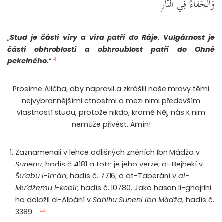
وَالْجَفَاءُ فِي النَّارِ
„
Stud je částí víry a víra patří do Ráje. Vulgárnost je
částí obhroblosti a obhroublost patří do Ohně
14
pekelného.
“
Prosíme Alláha, aby napravil a zkrášlil naše mravy těmi
nejvybrannějšími ctnostmi a mezi nimi především
vlastností studu, protože nikdo, kromě Něj, nás k nim
nemůže přivést. Ámín!
Zaznamenali v lehce odlišných zněních Ibn Mádža v
Sunenu
, hadís č 4181 a toto je jeho verze; al-Bejhekí v
Šu’abu l-ímán
, hadís č. 7716; a at-Taberání v
al-
Mu’džemu l-kebír
, hadís č. 10780. Jako hasan li-ghajrihi
ho doložil al-Albání v
Sahíhu Suneni Ibn Mádža
, hadís č.
3389.