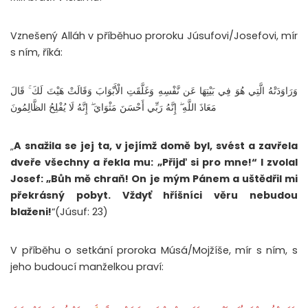
Vznešený Alláh v příběhuo proroku Júsufovi/Josefovi, mír
s ním, říká:
وَرَاوَدَتْهُ الَّتِي هُوَ فِي بَيْتِهَا عَن نَّفْسِهِ وَغَلَّقَتِ الْأَبْوَابَ وَقَالَتْ هَيْتَ لَكَ ۚ قَالَ
مَعَاذَ اللَّهِ ۖ إِنَّهُ رَبِّي أَحْسَنَ مَثْوَايَ ۖ إِنَّهُ لَا يُفْلِحُ الظَّالِمُونَ
„
A snažila se jej ta, v jejímž domě byl, svést a zavřela
dveře všechny a řekla mu: „Přijď si pro mne!“ I zvolal
Josef: „Bůh mě chraň! On je mým Pánem a uštědřil mi
překrásný pobyt. Vždyť hříšníci věru nebudou
blaženi!
“(Júsuf: 23)
V příběhu o setkání proroka Músá/Mojžíše, mír s ním, s
jeho budoucí manželkou praví: