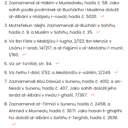
Zaznamenal al-Hákim v
Mustedreku
, hadís č. 58. Jako
sahíh podle podmínek al-Buchárího i Muslima doložil
al-Albání v
Hidájetu r-ruwát
, hadís č. 5020.
Muttefekun ‘alejhi. Zaznamenali al-Buchárí v
Sahíhu
,
hadís č. 9; a Muslim v
Sahíhu
, hadís č. 35.
Viz Ibn Fáris v
Makájísu l-lugha
, 2/122; Ibn Menzúr v
Lisánu l-‘arab
, 14/217; a al-Fejjúmí v
al-Misbáhu l-munír
,
1/160.
Viz
at-Ta’rífát
, str. 94.
Viz
Fethu l-Bárí
, 1/52; a
Medáridžu s-sálikín
, 2/249.
Zaznamenali Abú Dáwúd v
Sunenu
, hadís č. 4012; a an-
Nesáí v
Sunenu
, hadís č. 407. Jako sahíh doložil jeho
isnád al-Albání v
Irwáu l-ghalíl
, 7/367.
Zaznamenal at-Tirmizí v
Sunenu
, hadís č. 2458; a
Ahmed v
Musnedu
, hadís č. 3671. Jako hasan li-ghajrihi
ho doložil al-Albání v
Sahíhu t-Terghíb
, hadís č. 2638.