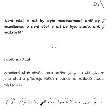
إِلاَّ زَانَهُ ‏
„
Není věci, v níž by bylo nestoudnosti, aniž by ji
nezošklivila a není věci, v níž by bylo studu, aniž ji
11
nezkrášlil.
“
(…)
Služebníci Boží!
Vznešený Alláh chválí Posla Božího صلى الله عليه وسلم za
jeho stud a přikazuje věřícím jednat na základě studu,
když praví:
‏ يَا أَيُّهَا الَّذِينَ آمَنُوا لَا تَدْخُلُوا بُيُوتَ النَّبِيِّ إِلَّا أَن يُؤْذَنَ لَكُمْ إِلَىٰ