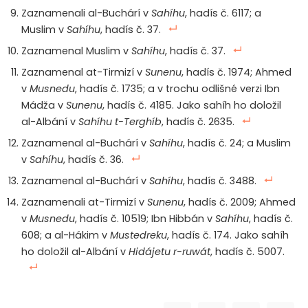
Zaznamenali al-Buchárí v
Sahíhu
, hadís č. 6117; a
Muslim v
Sahíhu
, hadís č. 37.
Zaznamenal Muslim v
Sahíhu
, hadís č. 37.
Zaznamenal at-Tirmizí v
Sunenu
, hadís č. 1974; Ahmed
v
Musnedu
, hadís č. 1735; a v trochu odlišné verzi Ibn
Mádža v
Sunenu
, hadís č. 4185. Jako sahíh ho doložil
al-Albání v
Sahíhu t-Terghíb
, hadís č. 2635.
Zaznamenal al-Buchárí v
Sahíhu
, hadís č. 24; a Muslim
v
Sahíhu
, hadís č. 36.
Zaznamenal al-Buchárí v
Sahíhu
, hadís č. 3488.
Zaznamenali at-Tirmizí v
Sunenu
, hadís č. 2009; Ahmed
v
Musnedu
, hadís č. 10519; Ibn Hibbán v
Sahíhu
, hadís č.
608; a al-Hákim v
Mustedreku
, hadís č. 174. Jako sahíh
ho doložil al-Albání v
Hidájetu r-ruwát
, hadís č. 5007.