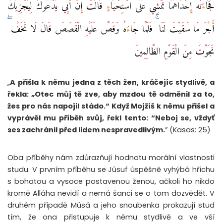
فَجَاءَتْهُ إِحْدَاهُمَا تَمْشِي عَلَى اسْتِحْيَاءٍ قَالَتْ إِنَّ أَبِي يَدْعُوكَ لِيَجْزِيَكَ
أَجْرَ مَا سَقَيْتَ لَنَا ۚ فَلَمَّا جَاءَهُ وَقَصَّ عَلَيْهِ الْقَصَصَ قَالَ لَا تَخَفْ ۖ
نَجَوْتَ مِنَ الْقَوْمِ الظَّالِمِينَ
„
A přišla k němu jedna z těch žen, kráčejíc stydlivě, a
řekla: „Otec můj tě zve, aby mzdou tě odměnil za to,
žes pro nás napojil stádo.“ Když Mojžíš k němu přišel a
vyprávěl mu příběh svůj, řekl tento: “Neboj se, vždyť
ses zachránil před lidem nespravedlivým.
” (Kasas: 25)
Oba příběhy nám zdůrazňují hodnotu morální vlastnosti
studu. V prvním příběhu se Júsuf úspěšně vyhýbá hříchu
s bohatou a vysoce postavenou ženou, ačkoli ho nikdo
kromě Alláha nevidí a nemá šanci se o tom dozvědět. V
druhém případě Músá a jeho snoubenka prokazují stud
tím, že ona přistupuje k němu stydlivě a ve vší