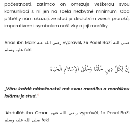
počestnosti, zatímco on omezuje veškerou svou
komunikaci s ní jen na zcela nezbytné minimum. Oba
příběhy nám ukazují, že stud je dědictvím všech proroků,
imperativem i symbolem naší víry a její morálky.
Anas ibn Málik رضي الله عنه vyprávěl, že Posel Boží صلى الله
عليه وسلم řekl:
إِنَّ لِكُلِّ دِينٍ خُلُقًا وَخُلُقُ الإِسْلاَمِ الْحَيَاءُ ‏
„
Věru každé náboženství má svou morálku a morálkou
1
islámu je stud.
“
‘Abdulláh ibn Omar رضي الله عنهما vyprávěl, že Posel Boží
صلى الله عليه وسلم řekl: