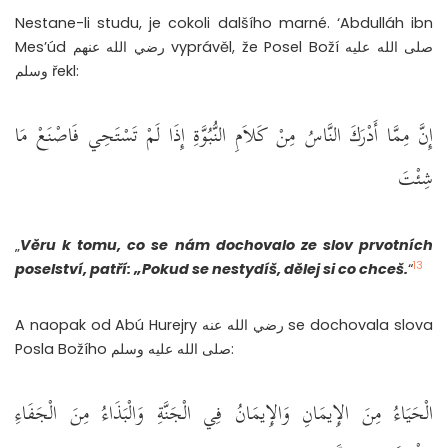
Nestane-li studu, je cokoli dalšího marné. ‘Abdulláh ibn
Mes’úd رضي الله عنهم vyprávěl, že Posel Boží صلى الله عليه
وسلم řekl:
إِنَّ مِمَّا أَدْرَكَ النَّاسُ مِنْ كَلاَمِ النُّبُوَّةِ إِذَا لَمْ تَسْتَحِي فَاصْنَعْ مَا
شِئْتَ
„
Věru k tomu, co se nám dochovalo ze slov prvotních
13
poselství, patří: „Pokud se nestydíš, dělej si co chceš.
“
A naopak od Abú Hurejry رضي الله عنه se dochovala slova
Posla Božího صلى الله عليه وسلم:
الْحَيَاءُ مِنَ الإِيمَانِ وَالإِيمَانُ فِي الْجَنَّةِ وَالْبَذَاءُ مِنَ الْجَفَاءِ