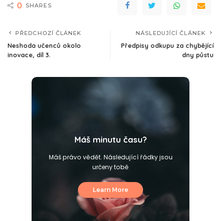
0
SHARES
PŘEDCHOZÍ ČLÁNEK
NÁSLEDUJÍCÍ ČLÁNEK
Neshoda učenců okolo
Předpisy odkupu za chybějící
inovace, díl 3.
dny půstu
Máš minutu času?
Máš právo vědět. Následující řádky jsou
určeny tobě
Learn More