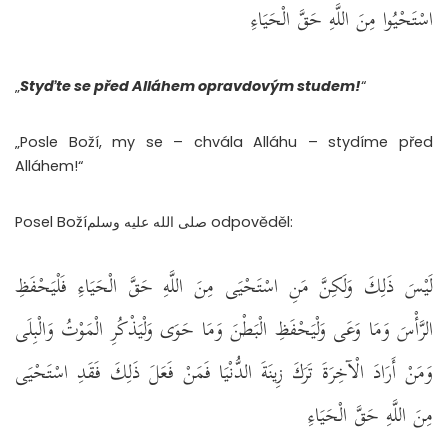
اسْتَحْيُوا مِنَ اللَّهِ حَقَّ الْحَيَاءِ
„
Styďte se před Alláhem opravdovým studem!
“
„Posle Boží, my se – chvála Alláhu – stydíme před
Alláhem!“
Posel Božíصلى الله عليه وسلم odpověděl:
لَيْسَ ذَلِكَ وَلَكِنَّ مَنِ اسْتَحْيَى مِنَ اللَّهِ حَقَّ الْحَيَاءِ فَلْيَحْفَظِ
الرَّأْسَ وَمَا وَعَى وَلْيَحْفَظِ الْبَطْنَ وَمَا حَوَى وَلْيَذْكُرِ الْمَوْتُ وَالْبِلَى
وَمَنْ أَرَادَ الْآخِرَةَ تَرَكَ زِينَةَ الدُّنْيَا فَمَنْ فَعَلَ ذَلِكَ فَقَدِ اسْتَحْيَى
مِنَ اللَّهِ حَقَّ الْحَيَاءِ