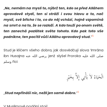
„
Ne, nemám na mysli to, nýbrž ten, kdo se před Alláhem
opravdově stydí, ten si stráží i svou hlavu a to, nač
myslí, své břicho i to, co do něj vchází, hojně vzpomíná
na smrt a na to, že se rozloží. A kdo touží po onom světě,
ten zanechá pozlátek světa tohoto. Kdo pak toto vše
8
podnikne, ten pocítil vůči Alláhu opravdový stud.
“
Stud je klíčem všeho dobra, jak dosvědčují slova ‘Imrána
ibn Husajna رضي الله عنه, jenž slyšel Proroka صلى الله عليه
وسلم říci:
الْحَيَاءُ لاَ يَأْتِي إِلاَّ بِخَيْرٍ
9
„
Stud nepřináší nic, nežli jen samé dobro.
“
V Muslimově podání stojí: