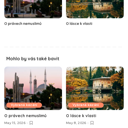
O právech nemuslimů
O lásce k vlasti
Mohlo by vás také bavit
Vybraná kázání
Vybraná kázání
O právech nemuslimů
O lásce k vlasti
May 15, 2026
May 8, 2026