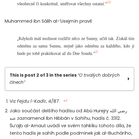
20
“
všeobecně či konkrétně, směřovat všechny ostatní.
Muhammed ibn Sálih al-‘Usejmín pravil:
„
Kdykoli máš možnost rozšířit něco ze Sunny, učiň tak. Získáš tím
odměnu za samu Sunnu, stejně jako odměnu za každého, kdo ji
21
“
bude po tobě praktikovat až do Dne Soudu.
This is post 2 of 3 in the series
“O trvalých dobrých
činech”
O trvalých dobrých činech, z nichž plyne odměna i
Viz
Fejdu l-Kadír
, 4/87.
po smrti, díl I.
Jako součást delšího hadísu od Abú Hurejry رضي الله
O trvalých dobrých činech, z nichž plyne
عنه zaznamenal Ibn Hibbán v
Sahíhu
, hadís č. 3312.
odměna i po smrti, díl II.
Šu’ajb al-Arnaut uvádí ve svém tahkíku tohoto díla, že
O trvalých dobrých činech, z nichž plyne odměna i
tento hadís je sahíh podle podmínek jak al-Buchárího,
po smrti, díl III.