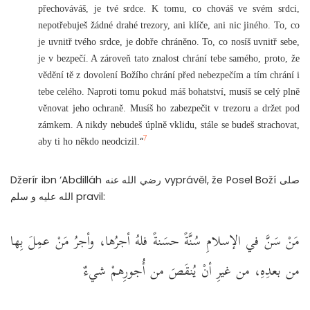
přechováváš, je tvé srdce. K tomu, co chováš ve svém srdci,
nepotřebuješ žádné drahé trezory, ani klíče, ani nic jiného. To, co
je uvnitř tvého srdce, je dobře chráněno. To, co nosíš uvnitř sebe,
je v bezpečí. A zároveň tato znalost chrání tebe samého, proto, že
vědění tě z dovolení Božího chrání před nebezpečím a tím chrání i
tebe celého. Naproti tomu pokud máš bohatství, musíš se celý plně
věnovat jeho ochraně. Musíš ho zabezpečit v trezoru a držet pod
zámkem. A nikdy nebudeš úplně vklidu, stále se budeš strachovat,
7
“
aby ti ho někdo neodcizil.
Džerír ibn ‘Abdilláh رضي الله عنه vyprávěl, že Posel Boží صلى
الله عليه و سلم pravil:
مَنْ سَنَّ في الإسلامِ سُنَّةً حسَنةً فلهُ أجرُها، وأجرُ مَنْ عمِلَ بِها
من بعدِهِ، من غيرِ أنْ يُنقَصَ من أُجورِهمْ شيءٌ