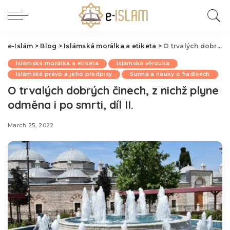
e-Islám
>
Blog
>
Islámská morálka a etiketa
>
O trvalých dobrých činech, z nichž plyne odměna i po smrti, díl II.
Islámská morálka a etiketa
Islámská věrouka
Islámské právo a jeho předpisy
Sunna a nauky o hadísech
O trvalých dobrých činech, z nichž plyne
odměna i po smrti, díl II.
March 25, 2022