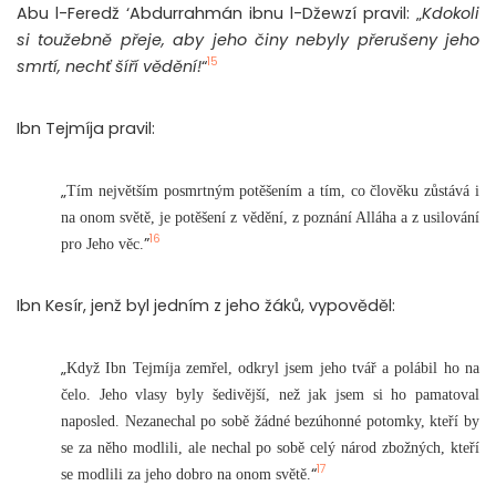
Abu l-Feredž ‘Abdurrahmán ibnu l-Džewzí pravil: „
Kdokoli
si toužebně přeje, aby jeho činy nebyly přerušeny jeho
15
smrtí, nechť šíří vědění!
“
Ibn Tejmíja pravil:
„
Tím největším posmrtným potěšením a tím, co člověku zůstává i
na onom světě, je potěšení z vědění, z poznání Alláha a z usilování
16
”
pro Jeho věc.
Ibn Kesír, jenž byl jedním z jeho žáků, vypověděl:
„
Když Ibn Tejmíja zemřel, odkryl jsem jeho tvář a polábil ho na
čelo. Jeho vlasy byly šedivější, než jak jsem si ho pamatoval
naposled. Nezanechal po sobě žádné bezúhonné potomky, kteří by
se za něho modlili, ale nechal po sobě celý národ zbožných, kteří
17
“
se modlili za jeho dobro na onom světě.