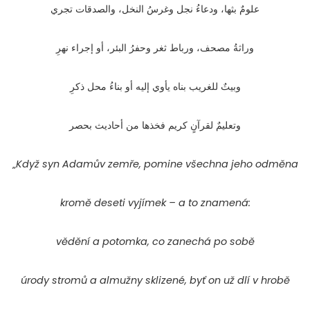
علومٌ بثها، ودعاءُ نجل وغرسُ النخل، والصدقات تجري
وراثةُ مصحف، ورباط ثغر وحفرُ البئر، أو إجراء نهرِ
وبيتٌ للغريب بناه يأوي إليه أو بناءُ محل ذكرِ
وتعليمٌ لقرآنٍ كريم فخذها من أحاديث بحصر
„
Když syn Adamův zemře, pomine všechna jeho odměna
kromě deseti vyjímek – a to znamená:
vědění a potomka, co zanechá po sobě
úrody stromů a almužny sklizené, byť on už dlí v hrobě