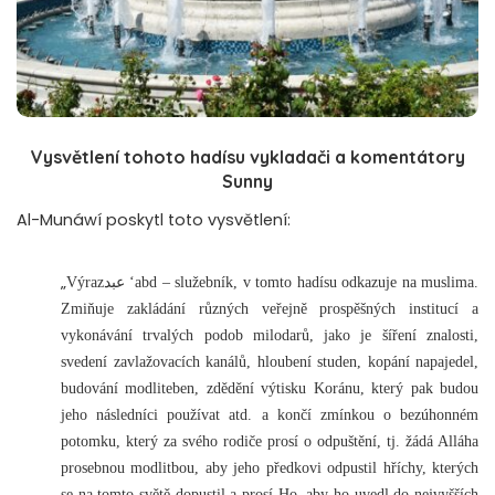
Vysvětlení tohoto hadísu vykladači a komentátory
Sunny
Al-Munáwí poskytl toto vysvětlení:
„
Výrazعبد ‘abd – služebník, v tomto hadísu odkazuje na muslima.
Zmiňuje zakládání různých veřejně prospěšných institucí a
vykonávání trvalých podob milodarů, jako je šíření znalosti,
svedení zavlažovacích kanálů, hloubení studen, kopání napajedel,
budování modliteben, zdědění výtisku Koránu, který pak budou
jeho následníci používat atd. a končí zmínkou o bezúhonném
potomku, který za svého rodiče prosí o odpuštění, tj. žádá Alláha
prosebnou modlitbou, aby jeho předkovi odpustil hříchy, kterých
se na tomto světě dopustil a prosí Ho, aby ho uvedl do nejvyšších