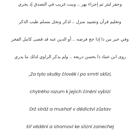
وحفر لبئر ثم إجراء نهر … وبيت غريب في التصدق إذ يجري
وتعليم قرآن وتشييد منزل … لذكر ونجل مسلم طيب الذكر
وفي خبر من ذا إذا حج فرضه … أو الدين عنه قد قضى كامل الفخر
روى ابن عماد ذا بحسن ذريعة … ولم يذكر الراوي لذلك ما يدري
„
Za tyto skutky člověk i po smrti sklízí,
chytrého rozum k jejich činění vybízí
Drž stráž a mushaf v dědictví zůstav
šiř vědění a stromoví ke slizni zanechej