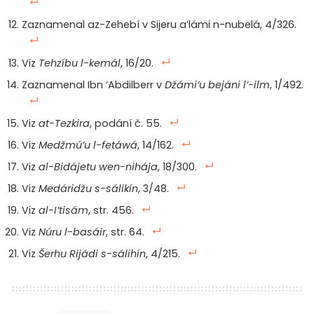
Zaznamenal az-Zehebí v Sijeru a’lámi n-nubelá, 4/326.
Viz
Tehzíbu l-kemál
, 16/20.
Zaznamenal Ibn ‘Abdilberr v
Džámi’u bejáni l’-ilm
, 1/492.
Viz
at-Tezkira
, podání č. 55.
Viz
Medžmú’u l-fetáwá
, 14/162.
Viz
al-Bidájetu wen-nihája
, 18/300.
Viz
Medáridžu s-sálikín
, 3/48.
Viz
al-I’tisám
, str. 456.
Viz
Núru l-basáir
, str. 64.
Viz
Šerhu Rijádi s-sálihín
, 4/215.