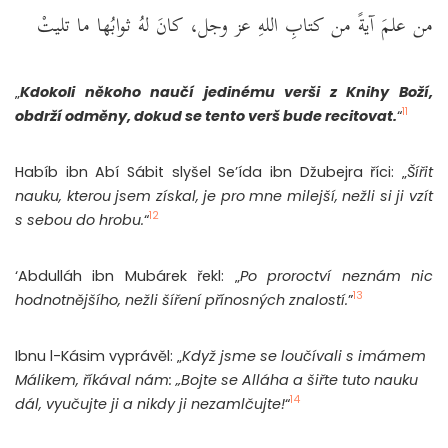
من علمَ آيةً من كتابِ اللهِ عز وجل، كانَ لهُ ثوابُها ما تليتْ
„
Kdokoli někoho naučí jedinému verši z Knihy Boží,
11
obdrží odměny, dokud se tento verš bude recitovat.
“
Habíb ibn Abí Sábit slyšel Se’ída ibn Džubejra říci: „
Šířit
nauku, kterou jsem získal, je pro mne milejší, nežli si ji vzít
12
s sebou do hrobu.
“
‘Abdulláh ibn Mubárek řekl: „
Po proroctví neznám nic
13
hodnotnějšího, nežli šíření přínosných znalostí.
”
Ibnu l-Kásim vyprávěl: „
Když jsme se loučívali s imámem
Málikem, říkával nám: „Bojte se Alláha a šiřte tuto nauku
14
dál, vyučujte ji a nikdy ji nezamlčujte!
“