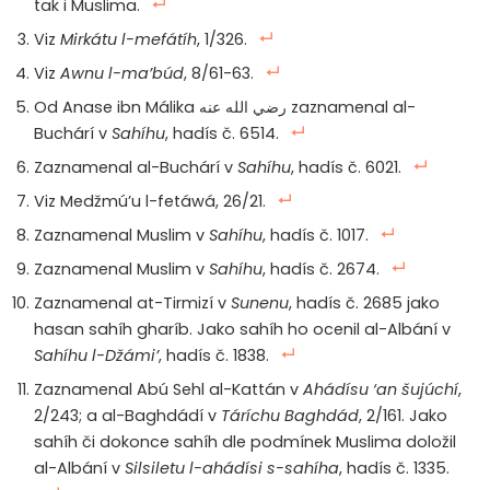
tak i Muslima.
Viz
Mirkátu l-mefátíh
, 1/326.
Viz
Awnu l-ma’búd
, 8/61-63.
Od Anase ibn Málika رضي الله عنه zaznamenal al-
Buchárí v
Sahíhu
, hadís č. 6514.
Zaznamenal al-Buchárí v
Sahíhu
, hadís č. 6021.
Viz Medžmú’u l-fetáwá, 26/21.
Zaznamenal Muslim v
Sahíhu
, hadís č. 1017.
Zaznamenal Muslim v
Sahíhu
, hadís č. 2674.
Zaznamenal at-Tirmizí v
Sunenu
, hadís č. 2685 jako
hasan sahíh gharíb. Jako sahíh ho ocenil al-Albání v
Sahíhu l-Džámi’
, hadís č. 1838.
Zaznamenal Abú Sehl al-Kattán v
Ahádísu ‘an šujúchí
,
2/243; a al-Baghdádí v
Táríchu Baghdád
, 2/161. Jako
sahíh či dokonce sahíh dle podmínek Muslima doložil
al-Albání v
Silsiletu l-ahádísi s-sahíha
, hadís č. 1335.