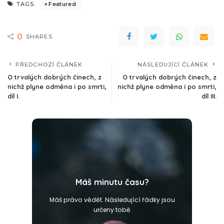
Featured
TAGS:
0
SHARES
PŘEDCHOZÍ ČLÁNEK
NÁSLEDUJÍCÍ ČLÁNEK
O trvalých dobrých činech, z
O trvalých dobrých činech, z
nichž plyne odměna i po smrti,
nichž plyne odměna i po smrti,
díl I.
díl III.
Máš minutu času?
Máš právo vědět. Následující řádky jsou
určeny tobě