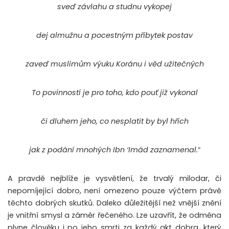
sveď závlahu a studnu vykopej
dej almužnu a pocestným příbytek postav
zaveď muslimům výuku Koránu i věd užitečných
To povinností je pro toho, kdo pouť již vykonal
či dluhem jeho, co nesplatit by byl hřích
jak z podání mnohých Ibn ‘Imád zaznamenal.
“
A pravdě nejblíže je vysvětlení, že trvalý milodar, či
nepomíjející dobro, není omezeno pouze výčtem právě
těchto dobrých skutků. Daleko důležitější než vnější znění
je vnitřní smysl a záměr řečeného. Lze uzavřít, že odměna
plyne člověku i po jeho smrti za každý akt dobra, který