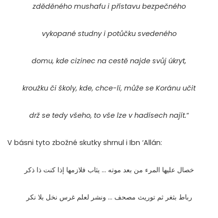
zděděného mushafu i přístavu bezpečného
vykopané studny i potůčku svedeného
domu, kde cizinec na cestě najde svůj úkryt,
kroužku či školy, kde, chce-li, může se Koránu učit
drž se tedy všeho, to vše lze v hadísech najít.
“
V básni tyto zbožné skutky shrnul i Ibn ‘Allán:
خصال عليها المرء من بعد موته … يثاب فلازمها إذا كنت ذا ذكر
رباط بثغر ثم توريث مصحف … ونشر لعلم غرس نخل بلا نكر