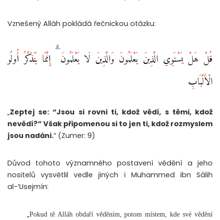
Vznešený Alláh pokládá řečnickou otázku:
قُلْ هَلْ يَسْتَوِي الَّذِينَ يَعْلَمُونَ وَالَّذِينَ لَا يَعْلَمُونَ ۗ إِنَّمَا يَتَذَكَّرُ أُولُو
الْأَلْبَابِ ‎
„
Zeptej se: “Jsou si rovni ti, kdož vědí, s těmi, kdož
nevědí?” Však připomenou si to jen ti, kdož rozmyslem
jsou nadáni.
“ (Zumer: 9)
Důvod tohoto významného postavení vědění a jeho
nositelů vysvětlil vedle jiných i Muhammed ibn Sálih
al-‘Usejmín:
„
Pokud tě Alláh obdaří věděním, potom místem, kde své vědění