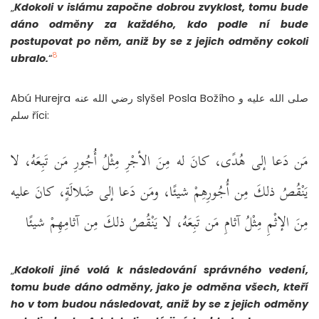
„
Kdokoli v islámu započne dobrou zvyklost, tomu bude
dáno odměny za každého, kdo podle ní bude
postupovat po něm, aniž by se z jejich odměny cokoli
8
ubralo.
“
Abú Hurejra رضي الله عنه slyšel Posla Božího صلى الله عليه و
سلم říci:
مَن دَعا إلى هُدًى، كانَ له مِنَ الأجْرِ مِثْلُ أُجُورِ مَن تَبِعَهُ، لا
يَنْقُصُ ذلكَ مِن أُجُورِهِمْ شيئًا، ومَن دَعا إلى ضَلالَةٍ، كانَ عليه
مِنَ الإثْمِ مِثْلُ آثامِ مَن تَبِعَهُ، لا يَنْقُصُ ذلكَ مِن آثامِهِمْ شيئًا
„
Kdokoli jiné volá k následování správného vedení,
tomu bude dáno odměny, jako je odměna všech, kteří
ho v tom budou následovat, aniž by se z jejich odměny