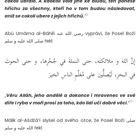
cokoli ubralo. A kdokoli volá jiné ke bludu, ten ponese
hříchu za všechny, kteří ho v tom budou následovat,
9
aniž se cokoli ubere z jejich hříchů.
“
Abú Umáma al-Báhilí رضي الله عنه vypráví, že Posel Boží
صلى الله عليه و سلم řekl:
إنَّ اللهَ و ملائكتَه، حتى النملةَ في جُحْرِها، و حتى الحوتَ
في البحرِ، لَيُصلُّون على مُعَلِّمِ الناسِ الخيرَ
„
Věru Alláh, jeho andělé a dokonce i mravenec ve své
10
díře i ryba v moři prosí za toho, kdo lidi učí dobré věci.
“
Málik al-Ašdžá’í slyšel od svého otce, že Posel Boží صلى
الله عليه و سلم řekl: