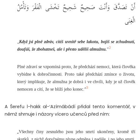
أَنْ تَصَدَّقَ وَأَنْتَ صَحِيحٌ شَحِيحٌ تَخْشَى الْفَقْرَ وَتَأْمُلُ
الْغِنَى
„
Když jsi plně zdráv, cítíš uvnitř sebe lakotu, bojíš se zchudnutí,
2
doufáš, že zbohatneš, ale i přesto udělíš almužnu.
“
Plné zdraví se vzpomíná proto, že předchází nemoci, která člověka
vybídne k dobročinnosti. Proto také předchází zmínce o životu,
který implikuje, že almužna je dobrá i ve chvíli, kdy je už člověk
3
“
nemocen a cítí, že se blíží jeho konec.
A Šerefu l-hakk al-‘Azímábádí přidal tento komentář, v
němž shrnuje i názory vícero učenců před ním:
„
Všechny činy zesnulého jsou jeho smrtí ukončeny, kromě tří
skutků, z nichž dotyčnému plyne odměna i nadále, i po jeho smrti.