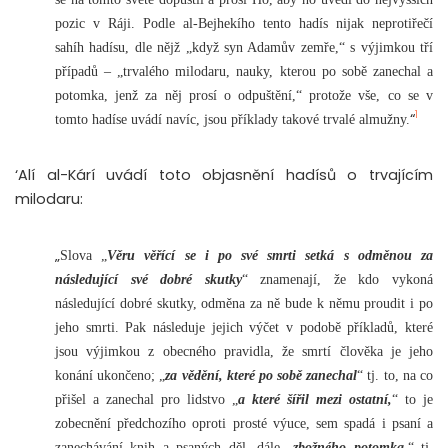
pozic v Ráji. Podle al-Bejhekího tento hadís nijak neprotiřečí
sahíh hadísu, dle nějž „když syn Adamův zemře,“ s výjimkou tří
případů – „trvalého milodaru, nauky, kterou po sobě zanechal a
potomka, jenž za něj prosí o odpuštění,“ protože vše, co se v
1
“
tomto hadíse uvádí navíc, jsou příklady takové trvalé almužny.
‘Alí al-Kárí uvádí toto objasnění hadísů o trvajícím
milodaru:
„
Slova „
Věru věřící se i po své smrti setká s odměnou za
následující své dobré skutky
“ znamenají, že kdo vykoná
následující dobré skutky, odměna za ně bude k němu proudit i po
jeho smrti. Pak následuje jejich výčet v podobě příkladů, které
jsou výjimkou z obecného pravidla, že smrtí člověka je jeho
konání ukončeno; „
za vědění, které po sobě zanechal
“ tj. to, na co
přišel a zanechal pro lidstvo „
a které šířil mezi ostatní,
“ to je
zobecnění předchozího oproti prosté výuce, sem spadá i psaní a
zanechávání knih a psaných děl, dále „
zbožného potomka,
“ tj.