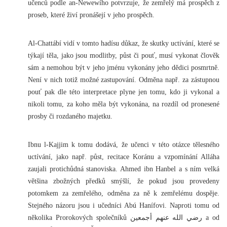
učenců podle an-Newewího potvrzuje, že zemřelý má prospěch z
proseb, které živí pronášejí v jeho prospěch.
Al-Chattábí vidí v tomto hadísu důkaz, že skutky uctívání, které se
týkají těla, jako jsou modlitby, půst či pouť, musí vykonat člověk
sám a nemohou být v jeho jménu vykonány jeho dědici posmrtně.
Není v nich totiž možné zastupování. Odměna např. za zástupnou
pouť pak dle této interpretace plyne jen tomu, kdo ji vykonal a
nikoli tomu, za koho měla být vykonána, na rozdíl od pronesené
prosby či rozdaného majetku.
Ibnu l-Kajjim k tomu dodává, že učenci v této otázce tělesného
uctívání, jako např. půst, recitace Koránu a vzpomínání Alláha
zaujali protichůdná stanoviska. Ahmed ibn Hanbel a s ním velká
většina zbožných předků smýšlí, že pokud jsou provedeny
potomkem za zemřelého, odměna za ně k zemřelému dospěje.
Stejného názoru jsou i učedníci Abú Hanífovi. Naproti tomu od
několika Prorokových společníků رضي الله عنهم أجمعين a od