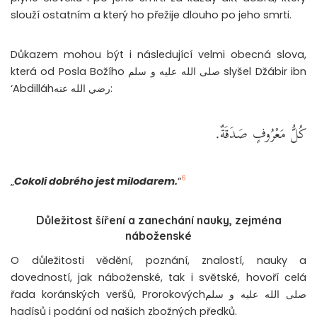
slouží ostatním a který ho přežije dlouho po jeho smrti.
Důkazem mohou být i následující velmi obecná slova,
která od Posla Božího صلى الله عليه و سلم slyšel Džábir ibn
‘Abdilláhرضي الله عنه:
كُلُّ مَعْرُوفٍ صَدَقَةٌ.
6
„
Cokoli dobrého jest milodarem.
“
Důležitost šíření a zanechání nauky, zejména
náboženské
O důležitosti vědění, poznání, znalostí, nauky a
dovedností, jak náboženské, tak i světské, hovoří celá
řada koránských veršů, Prorokovýchصلى الله عليه و سلم
hadísů i podání od našich zbožných předků.