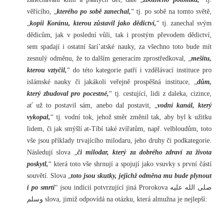
věřícího, „
kterého po sobě zanechal,
“ tj. po sobě na tomto světě,
„
kopii Koránu, kterou zůstavil jako dědictví,
“ tj. zanechal svým
dědicům, jak v poslední vůli, tak i prostým převodem dědictví,
sem spadají i ostatní šarí’atské nauky, za všechno toto bude mít
zesnulý odměnu, že to dalším generacím zprostředkoval, „
mešitu,
kterou vztyčil,
“ do této kategorie patří i vzdělávací instituce pro
islámské nauky či jakákoli veřejně prospěšná instituce, „
dům,
který zbudoval pro pocestné,
“ tj. cestující, lidi z daleka, cizince,
ať už to postavil sám, anebo dal postavit, „
vodní kanál, který
vykopal,
“ tj. vodní tok, jehož směr změnil tak, aby byl k užitku
lidem, či jak smýšlí at-Tíbí také zvířatům, např. velbloudům, toto
vše jsou příklady trvajícího milodaru, jeho druhy či podkategorie.
Následují slova „
či milodar, který za dobrého zdraví za života
poskytl,
“ která toto vše shrnují a spojují jako vsuvky s první částí
souvětí. Slova „
toto jsou skutky, jejichž odměna mu bude plynout
i po smrti
“ jsou indícií potvrzující jiná Prorokova صلى الله عليه
وسلم slova, jimiž odpovídá na otázku, která almužna je nejlepší: