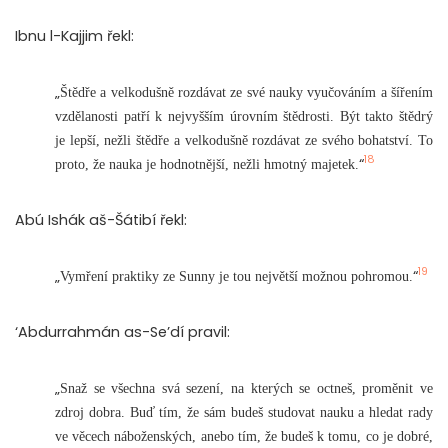
Ibnu l-Kajjim řekl:
„
Štědře a velkodušně rozdávat ze své nauky vyučováním a šířením
vzdělanosti patří k nejvyšším úrovním štědrosti. Být takto štědrý
je lepší, nežli štědře a velkodušně rozdávat ze svého bohatství. To
18
“
proto, že nauka je hodnotnější, nežli hmotný majetek.
Abú Ishák aš-Šátibí řekl:
19
„
“
Vymření praktiky ze Sunny je tou největší možnou pohromou.
‘Abdurrahmán as-Se’dí pravil:
„
Snaž se všechna svá sezení, na kterých se octneš, proměnit ve
zdroj dobra. Buď tím, že sám budeš studovat nauku a hledat rady
ve věcech náboženských, anebo tím, že budeš k tomu, co je dobré,