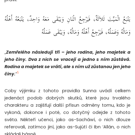
يَتْبَعُ الْمَيِّتَ ثَلاَثَةٌ، فَيَرْجِعُ اثْنَانِ وَيَبْقَى مَعَهُ وَاحِدٌ، يَتْبَعُهُ أَهْلُهُ
وَمَالُهُ وَعَمَلُهُ، فَيَرْجِعُ أَهْلُهُ وَمَالُهُ، وَيَبْقَى عَمَلُهُ
„
Zemřelého následují tři – jeho rodina, jeho majetek a
jeho činy. Dva z nich se vracejí a jedno s ním zůstává.
Rodina a majetek se vrátí, ale s ním už zůstanou jen jeho
5
činy.
“
Coby výjimku z tohoto pravidla Sunna uvádí celkem
jedenáct podob dobrých skutků, které jsou trvalého
charakteru a zajišťují další přísun odměny tomu, kdo je
vykoná, dokonce i poté, co dotyčný odejde z tohoto
světa. Někteří učenci, jako as-Sacháwí, o nich dlouze
referovali, zatímco jiní, jako as-Sujútí či Ibn ‘Allán, o nich
skládali básně.