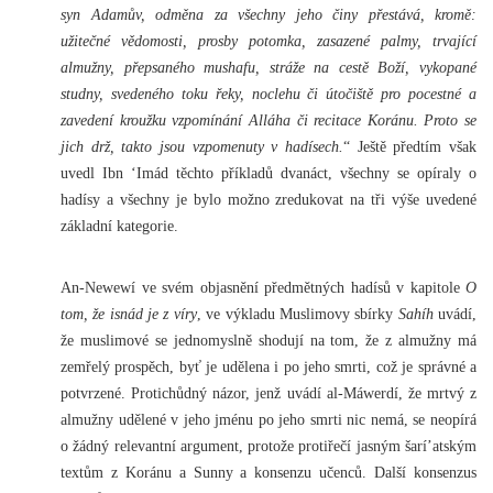
syn Adamův, odměna za všechny jeho činy přestává, kromě:
užitečné vědomosti, prosby potomka, zasazené palmy, trvající
almužny, přepsaného mushafu, stráže na cestě Boží, vykopané
studny, svedeného toku řeky, noclehu či útočiště pro pocestné a
zavedení kroužku vzpomínání Alláha či recitace Koránu. Proto se
jich drž, takto jsou vzpomenuty v hadísech.
“ Ještě předtím však
uvedl Ibn ‘Imád těchto příkladů dvanáct, všechny se opíraly o
hadísy a všechny je bylo možno zredukovat na tři výše uvedené
základní kategorie.
An-Newewí ve svém objasnění předmětných hadísů v kapitole
O
tom, že isnád je z víry
, ve výkladu Muslimovy sbírky
Sahíh
uvádí,
že muslimové se jednomyslně shodují na tom, že z almužny má
zemřelý prospěch, byť je udělena i po jeho smrti, což je správné a
potvrzené. Protichůdný názor, jenž uvádí al-Máwerdí, že mrtvý z
almužny udělené v jeho jménu po jeho smrti nic nemá, se neopírá
o žádný relevantní argument, protože protiřečí jasným šarí’atským
textům z Koránu a Sunny a konsenzu učenců. Další konsenzus