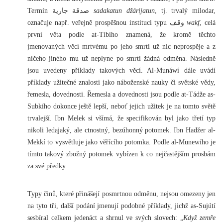
Termín صدقة جارية
sadakatun džárijatun
, tj. trvalý milodar,
označuje např. veřejně prospěšnou instituci typu وقف
wakf
, celá
první věta podle at-Tíbího znamená, že kromě těchto
jmenovaných věcí mrtvému po jeho smrti už nic neprospěje a z
ničeho jiného mu už neplyne po smrti žádná odměna. Následně
jsou uvedeny příklady takových věcí. Al-Munáwí dále uvádí
příklady užitečné znalosti jako náboženské nauky či světské vědy,
řemesla, dovednosti. Řemesla a dovednosti jsou podle at-Tádže as-
Subkího dokonce ještě lepší, neboť jejich užitek je na tomto světě
trvalejší. Ibn Melek si všímá, že specifikován byl jako třetí typ
nikoli ledajaký, ale ctnostný, bezúhonný potomek. Ibn Hadžer al-
Mekkí to vysvětluje jako věřícího potomka. Podle al-Munewího je
tímto takový zbožný potomek vybízen k co nejčastějším prosbám
za své předky.
Typy činů, které přinášejí posmrtnou odměnu, nejsou omezeny jen
na tyto tři, další podání jmenují podobné příklady, jichž as-Sujútí
sesbíral celkem jedenáct a shrnul ve svých slovech: „
Když zemře