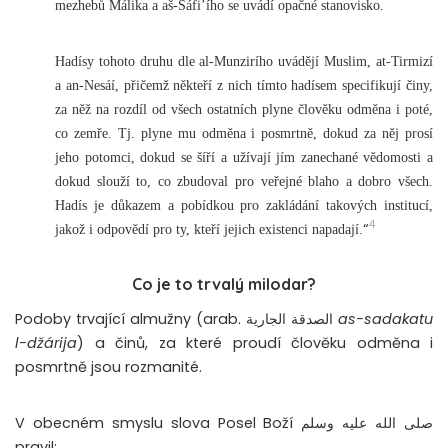
mezhebů Málika a aš-Šáfi’ího se uvádí opačné stanovisko.
Hadísy tohoto druhu dle al-Munzirího uvádějí Muslim, at-Tirmizí
a an-Nesáí, přičemž někteří z nich tímto hadísem specifikují činy,
za něž na rozdíl od všech ostatních plyne člověku odměna i poté,
co zemře. Tj. plyne mu odměna i posmrtně, dokud za něj prosí
jeho potomci, dokud se šíří a užívají jím zanechané vědomosti a
dokud slouží to, co zbudoval pro veřejné blaho a dobro všech.
Hadís je důkazem a pobídkou pro zakládání takových institucí,
4
“
jakož i odpovědí pro ty, kteří jejich existenci napadají.
Co je to trvalý milodar?
Podoby trvající almužny (arab. الصدقة الجارية
as-sadakatu
l-džárija
) a činů, za které proudí člověku odměna i
posmrtně jsou rozmanité.
V obecném smyslu slova Posel Boží صلى الله عليه وسلم
pravil: