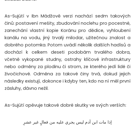
As-Sujútí v Ibn Mádžově verzi nachází sedm takových
činů: postavení mešity, zbudování noclehu pro pocestné,
zanechání vlastní kopie Koránu pro dědice, vyhloubení
kanálu na vodu, jiný trvalý milodar, užitečnou znalost a
dobrého potomka. Potom uvádí několik dalších hadísů a
dochází k celkem deseti podobám trvalého dobra,
včetně vykopané studny, ostrahy klíčové infrastruktury
nebo odměny za plodinu či strom, ze kterého jedí lidé či
živočichové. Odměna za takové činy trvá, dokud jejich
následky existují, dokonce i kdyby ten, kdo na ní měl první
zásluhy, dávno nežil.
As-Sujútí opěvuje takové dobré skutky ve svých verších:
إذا مات ابن آدم ليس يجري عليه من فعالٍ غير عشرِ