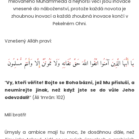
milovaného Muhammeda a nejhorší věcí jsou inovace
vnesené do náboženství, protože každá novota je
zhoubnou inovací a každá zhoubná inovace končí v
Pekelném Ohni.
Vznešený Alláh praví:
يَا أَيُّهَا الَّذِينَ آمَنُوا اتَّقُوا اللَّهَ حَقَّ تُقَاتِهِ وَلَا تَمُوتُنَّ إِلَّا وَأَنتُم مُّسْلِمُونَ
“
Vy, kteří věříte! Bojte se Boha bázní, jež Mu přísluší, a
neumírejte jinak, než když jste se do vůle Jeho
odevzdali!
” (Áli ‘Imrán: 102)
Milí bratři!
Úmysly a ambice mají tu moc, že dosáhnou dále, než