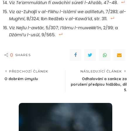
Viz
Te’ammulátun fí awáchiri súreti l-Ahzáb
, 47-48.
Viz az-Zuhajlí v
al-Fikhu l-islámí we adilletuh
, 7/283;
al-
Mughní
, 8/324; Ibn Redžeb v
al-Kawá’id
, str. 311.
Viz
Nejlu l-awtár
, 5/307;
I’lámu l-muwekki’ín
, 2/99; a
Džámi’u l-usúl
, 9/565.
0
SHARES
PŘEDCHOZÍ ČLÁNEK
NÁSLEDUJÍCÍ ČLÁNEK
O dobrém úmyslu
Odhalování a sankce za
porušení předpisu hidžábu, díl
5.