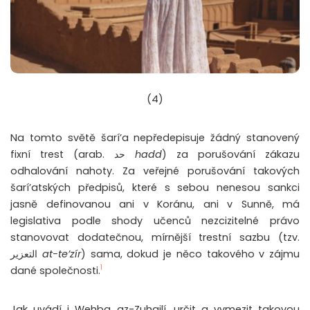
(4)
Na tomto světě šarí’a nepředepisuje žádný stanovený
fixní trest (arab. حد
hadd
) za porušování zákazu
odhalování nahoty. Za veřejné porušování takových
šarí’atských předpisů, které s sebou nenesou sankci
jasně definovanou ani v Koránu, ani v Sunně, má
legislativa podle shody učenců nezcizitelné právo
stanovovat dodatečnou, mírnější trestní sazbu (tzv.
التعزير
at-te’zír
) sama, dokud je něco takového v zájmu
1
dané společnosti.
Jak uvádí i Wehba az-Zuhajlí, určit a vymezit takovou