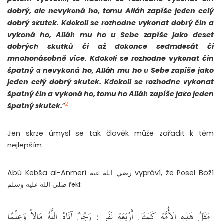
dobrý, ale nevykoná ho, tomu Alláh zapíše jeden celý
dobrý skutek. Kdokoli se rozhodne vykonat dobrý čin a
vykoná ho, Alláh mu ho u Sebe zapíše jako deset
dobrých skutků či až dokonce sedmdesát či
mnohonásobně více. Kdokoli se rozhodne vykonat čin
špatný a nevykoná ho, Alláh mu ho u Sebe zapíše jako
jeden celý dobrý skutek. Kdokoli se rozhodne vykonat
špatný čin a vykoná ho, tomu ho Alláh zapíše jako jeden
2
špatný skutek.
“
Jen skrze úmysl se tak člověk může zařadit k těm
nejlepším.
Abú Kebša al-Anmerí رضي الله عنه vypráví, že Posel Boží
صلى الله عليه وسلم řekl:
مَثَلُ هَذِهِ الأُمَّةِ كَمَثَلِ أَرْبَعَةِ نَفَرٍ ‏:‏ رَجُلٌ آتَاهُ اللَّهُ مَالاً وَعِلْمًا