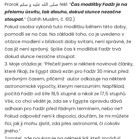
Prorok صلى الله عليه و سلم řekl: “
Čas modlitby Fadžr je na
přelomu úsvitu, tak dlouho, dokud slunce nezačne
stoupat.
” (Sahíh Muslim, č. 612.)
Pokud osoba vykoná tuto modlitbu během této doby,
pomodlí se na čas. Na základě toho, co je uvedeno v
otázce modlení v blízkosti doby svítaní, není správné, že
čas již není správný. Spíše čas k modlitbě Fadžr trvá
dokud slunce nezačne stoupat.
3. Moje otázka je: “Přečetl jsem si některé novinové články,
které říkají, že Egypt dává ezán pro Fadžr 30 minut před
správným časem, přičemž autor odkazuje na některé
astronomické výpočty, kterym nerozumím. Například,
počítá Fadžr od šíře 19,5 stupně a nikoli ze 17,5 stupňů.
Vše, co chci vědět je, zda se v Egypte opravdu dává
adhaan pro Fadžr před řádnym termínem, nebo ne?
Pokud odpověď není k dispozici, doufám, že mi můžete
říci, jak ji mohu zjistit, zda přes astronomii, či cokoliv
jiného.”
Tazatel zde poukazuje na některé lidi, kteří zpožďují