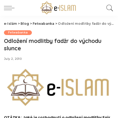
e-Islám
>
Blog
>
Fetwabanka
>
Odložení modlitby fadžr do východu slunce
Fetwabanka
Odložení modlitby fadžr do východu
slunce
July 2, 2010
OTÁZKA:
Jaké je rozhodnutí o odložení modlitby Fajr ,