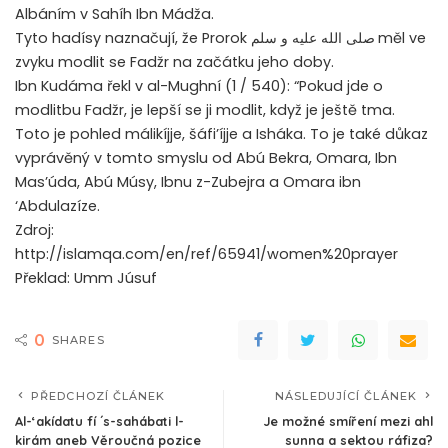
Albáním v Sahíh Ibn Mádža.
Tyto hadísy naznačují, že Prorok صلى الله عليه و سلم
měl ve
zvyku modlit se Fadžr na začátku jeho doby.
Ibn Kudáma řekl v al-Mughní (1 / 540): “Pokud jde o
modlitbu Fadžr, je lepší se ji modlit, když je ještě tma.
Toto je pohled málikíjje, šáfi’íjje a Isháka. To je také důkaz
vyprávěný v tomto smyslu od Abú Bekra, Omara, Ibn
Mas’úda, Abú Músy, Ibnu z-Zubejra a Omara ibn
‘Abdulazíze.
Zdroj:
http://islamqa.com/en/ref/65941/women%20prayer
Překlad: Umm Júsuf
0
SHARES
PŘEDCHOZÍ ČLÁNEK
NÁSLEDUJÍCÍ ČLÁNEK
Al-‘akídatu fí ´s-sahábati l-
Je možné smíření mezi ahl
kirám aneb Věroučná pozice
sunna a sektou ráfiza?