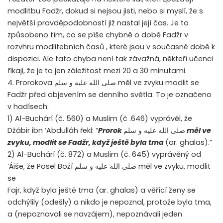
modlitbu Fadžr, dokud si nejsou jisti, nebo si myslí, že s
největší pravděpodobností již nastal její čas. Je to
způsobeno tím, co se píše chybně o době Fadžr v
rozvhru modlitebních časů , které jsou v současné době k
dispozici. Ale tato chyba není tak závažná, někteří učenci
říkaji, že je to jen záležitost mezi 20 a 30 minutami.
4. Prorokova صلى الله عليه و سلم měl ve zvyku modlit se
Fadžr před objevením se denního světla. To je označeno
v hadísech:
1) Al-Buchárí (č. 560) a Muslim (č .646) vyprávěl, že
Džábir ibn ‘Abdulláh řekl: “
Prorok
صلى الله عليه و سلم
měl ve
zvyku, modlit se Fadžr, když ještě byla tma
(ar. ghalas).”
2) Al-Buchárí (č. 872) a Muslim (č. 645) vyprávěný od
‘Áiše, že Posel Boží صلى الله عليه و سلم měl ve zvyku, modlit
se
Fajr, když byla ještě tma (ar. ghalas) a věřící ženy se
odchýlily (odešly) a nikdo je nepoznal, protože byla tma,
a (nepoznavali se navzájem), nepoznávali jeden