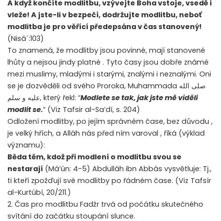
A když končíte modlitbu, vzývejte Boha vstoje, vsedě i
vleže! A jste-li v bezpečí, dodržujte modlitbu, neboť
modlitba je pro věřící předepsána v čas stanovený!
(Nisá´:103)
To znamená, že modlitby jsou povinné, mají stanovené
lhůty a nejsou jindy platné . Tyto časy jsou dobře známé
mezi muslimy, mladými i starými, znalými i neznalými. Oni
se je dozvěděli od svého Proroka, Muhammada صلى الله
عليه و سلم, který řekl: “
Modlete se tak, jak jste mě viděli
modlit se.
” (Viz Tafsir al-Sa’dí, s. 204)
Odložení modlitby, po jejím správném čase, bez důvodu ,
je velký hřích, a Alláh nás před ním varoval , říká (výklad
významu):
Běda těm, kdož při modlení o modlitbu svou se
nestarají
(Má’ún: 4-5) Abdulláh ibn Abbás vysvětluje: Tj.,
ti kteří zpožďují své modlitby po řádném čase. (Viz Tafsír
al-Kurtúbí, 20/211.)
2. Čas pro modlitbu Fadžr trvá od počátku skutečného
svítání do začátku stoupání slunce.