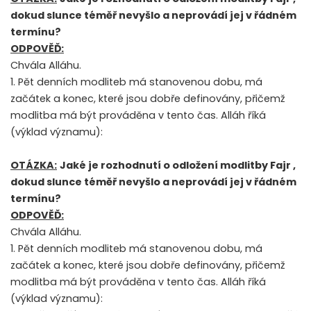
dokud slunce téměř nevyšlo a neprovádí jej v řádném
termínu?
ODPOVĚĎ:
Chvála Alláhu.
1. Pět denních modliteb má stanovenou dobu, má
začátek a konec, které jsou dobře definovány, přičemž
modlitba má být prováděna v tento čas. Alláh říká
(výklad významu):
OTÁZKA:
Jaké je rozhodnutí o odložení modlitby Fajr ,
dokud slunce téměř nevyšlo a neprovádí jej v řádném
termínu?
ODPOVĚĎ:
Chvála Alláhu.
1. Pět denních modliteb má stanovenou dobu, má
začátek a konec, které jsou dobře definovány, přičemž
modlitba má být prováděna v tento čas. Alláh říká
(výklad významu):