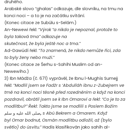
druhého.
Arabské slovo “ghalas” odkazuje, dle slovníku, na tmu na
konci noci – a to je na začátku svítání.
(Konec citace ze Subúlu s-Selám.)
An-Newewi řekl: “
Výrok “a nikdo je nepoznal, protože to
byla taková tma” odkazuje na
skutečnost, že byla ještě noc a tma.
”
Ad-Dawúdí řekl: “
To znamená, že nikdo nemůže říci, zda
to byly ženy nebo muži.
”
(Konec citace ze Šerhu s-Sahíhi Muslim od an-
Newewího.)
3) Ibn Mádža (č. 671) vyprávěl, že Ibnu l-Mughís Sumejj
řekl: “
Modlil jsem se Fadžr s ‘Abdulláh ibnu z-Zubejrem ve
tmě na konci noci těsně před rozedněním a když na konci
pozdravil, obrátil jsem se k Ibn Omarovi a řekl: “Co je to za
modlitbu?” Řekl: Takto jsme se modlili s Poslem Božím
صلى الله عليه و سلم
,
s Abú Bekrem a Omarem. Když
byl Omar bodnut, Osmán modlitbu odložil, až (bylo
světlo) do úsvitu.
” Hadís klasifikován jako sahíh al-