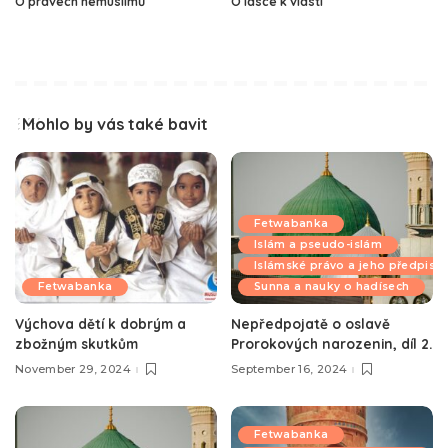
O právech nemuslimů
O lásce k vlasti
Mohlo by vás také bavit
Fetwabanka
Islám a pseudo-islám
Islámské právo a jeho předpisy
Fetwabanka
Sunna a nauky o hadísech
Výchova dětí k dobrým a
Nepředpojatě o oslavě
zbožným skutkům
Prorokových narozenin, díl 2.
November 29, 2024
September 16, 2024
Fetwabanka