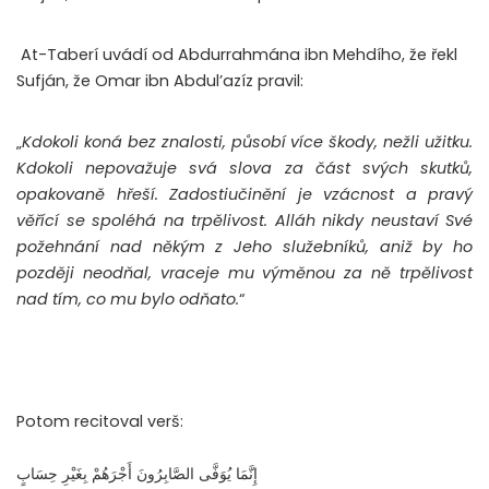
At-Taberí uvádí
od Abdurrahmána ibn Mehdího, že řekl
Sufján, že Omar ibn Abdul’azíz pravil:
„
Kdokoli koná bez znalosti, působí více škody, nežli užitku.
Kdokoli nepovažuje svá slova za část svých skutků,
opakovaně hřeší. Zadostiučinění je vzácnost a pravý
věřící se spoléhá na trpělivost. Alláh nikdy neustaví Své
požehnání nad někým z Jeho služebníků, aniž by ho
později neodňal, vraceje mu výměnou za ně trpělivost
nad tím, co mu bylo odňato.
“
Potom recitoval verš:
إِنَّمَا يُوَفَّى الصَّابِرُونَ أَجْرَهُمْ بِغَيْرِ حِسَابٍ