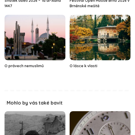
Svátek oběti 2026 – ‘Íd al-Adhá
Festival Open House Brno 2026 v
1447
Brněnské mešitě
O právech nemuslimů
O lásce k vlasti
Mohlo by vás také bavit