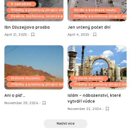
K zamyšlení
Příběhy a promluvy jímající srdce
Korán a koránské nauky
Reakce, rozhovory, recenze a komentáře
Příběhy a promluvy jímající srdc
Ibn Džuzejjova prosba
Jen určený počet dní
April 21, 2025
April 4, 2025
Historie muslimů
Historie muslimů
Příběhy a promluvy jímající srdce
Příběhy a promluvy jímající srdc
Ani o píď …
Islám – náboženství, které
vytváří vůdce
November 29, 2024
November 22, 2024
Načíst více