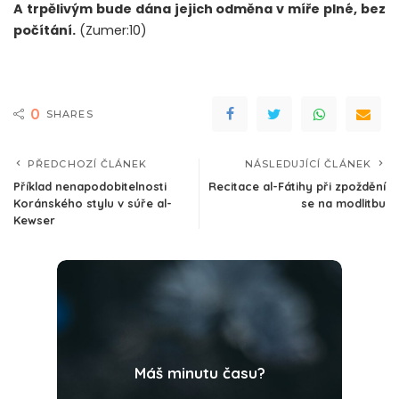
A trpělivým bude dána jejich odměna v míře plné, bez
počítání.
(Zumer:10)
0
SHARES
PŘEDCHOZÍ ČLÁNEK
NÁSLEDUJÍCÍ ČLÁNEK
Příklad nenapodobitelnosti
Recitace al-Fátihy při zpoždění
Koránského stylu v súře al-
se na modlitbu
Kewser
Máš minutu času?