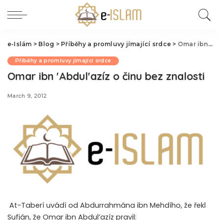
e-Islám
>
Blog
>
Příběhy a promluvy jímající srdce
>
Omar ibn 'Abdul'azíz o činu bez znalosti
Příběhy a promluvy jímající srdce
Omar ibn 'Abdul'azíz o činu bez znalosti
March 9, 2012
At-Taberí uvádí
od Abdurrahmána ibn Mehdího, že řekl
Sufján, že Omar ibn Abdul’azíz pravil: