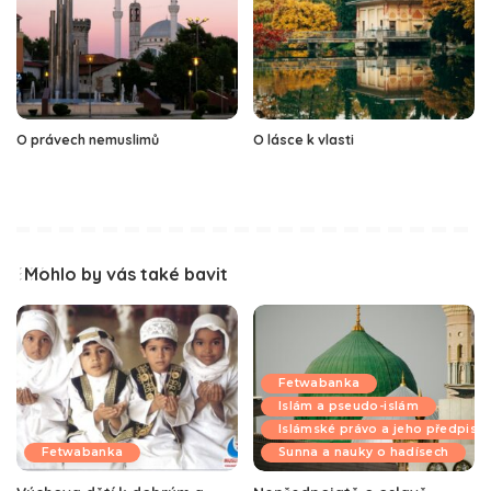
O právech nemuslimů
O lásce k vlasti
Mohlo by vás také bavit
Fetwabanka
Islám a pseudo-islám
Islámské právo a jeho předpisy
Fetwabanka
Sunna a nauky o hadísech