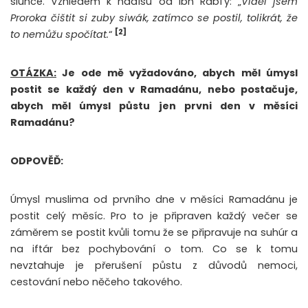
slunce. Vzhledem k hadísu od Ibn
Rabí’y: „
Viděl jsem
Proroka čištit si zuby siwák, zatímco se postil, tolikrát, že
[2]
to
nemůžu spočítat.
“
OTÁZKA:
Je ode mě vyžadováno, abych měl úmysl
postit se každý den v Ramadánu, nebo postačuje,
abych měl úmysl půstu jen prvni den v měsíci
Ramadánu?
ODPOVĚĎ:
Úmysl muslima od prvního dne v měsíci Ramadánu je
postit celý měsíc. Pro to je připraven každý večer se
záměrem se postit kvůli tomu že se připravuje na suhúr a
na iftár bez pochybování o tom. Co se k tomu
nevztahuje je přerušení půstu z důvodů nemoci,
cestování nebo něčeho takového.