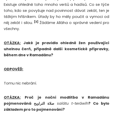
Existuje ohledně toho mnoho veršů a hadísů. Co se týče
toho, kdo se povyšuje nad povinnost dávat zekát, ten je
těžkým hříšníkem. Úřady by ho měly poučit a vymoci od
[3]
něj zekát i silou.
Žádáme Alláha o správné vedení pro
všechny.
OTÁZKA:
Jaké je pravidlo ohledně žen použivající
uhelnou čerň, případně další kosmetické přípravky,
během dne v Ramadánu?
ODPOVĚĎ:
Tomu nic nebrání.
OTÁZKA:
Proč je noční modlitba v Ramadánu
pojmenováná صلاة التراويح
salátu t-teráwíh
? Co bylo
základem pro to pojmenování?