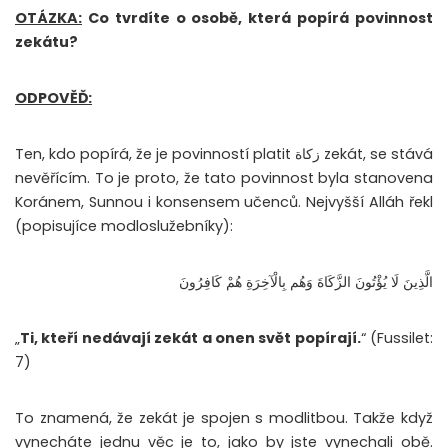
OTÁZKA:
Co tvrdíte o osobě, která popírá povinnost
zekátu?
ODPOVĚĎ:
Ten, kdo popírá, že je povinností platit زكاة zekát, se stává
nevěřícím. To je proto, že tato povinnost byla stanovena
Koránem, Sunnou i konsensem učenců. Nejvyšší Alláh řekl
(popisujíce modloslužebníky):
الَّذِينَ لَا يُؤْتُونَ الزَّكَاةَ وَهُم بِالْآخِرَةِ هُمْ كَافِرُونَ
„
Ti, kteří nedávají zekát a onen svět popírají.
“ (Fussilet:
7)
To znamená, že zekát je spojen s modlitbou. Takže když
vynecháte jednu věc je to, jako by jste vynechali obě.