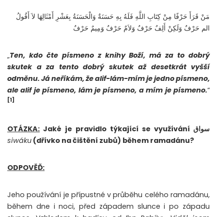
مَنْ قَرَأَ حَرْفًا مِنْ كِتَابِ اللَّهِ فَلَهُ بِهِ حَسَنَةٌ وَالْحَسَنَةُ بِعَشْرِ أَمْثَالِهَا لاَ أَقُولُ
الم حَرْفٌ وَلَكِنْ أَلِفٌ حَرْفٌ وَلاَمٌ حَرْفٌ وَمِيمٌ حَرْفٌ
„
Ten, kdo čte písmeno z knihy Boží, má za to dobrý
skutek a za tento dobrý skutek až desetkrát vyšší
odměnu. Já neříkám, že alif-lám-mím je jedno písmeno,
ale alif je písmeno, lám je písmeno, a mím je písmeno.
“
[1]
OTÁZKA:
Jaké je pravidlo týkající se využívání سواق
siwáku
(dřívko na čištění zubů) během ramadánu?
ODPOVĚĎ:
Jeho používání je přípustné v průběhu celého ramadánu,
během dne
i noci, před západem slunce i po západu