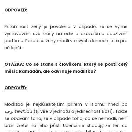
ODPOVĚĎ:
Přítomnost ženy je povolena v případě, že se vyhne
vystavování své krásy na odiv a okázalému používání
parfému. Pokud se ženy modli ve svých domech je to pro
ně lepší.
OTÁZKA:
Co se stane s člověkem, který se postí celý
měsíc Ramadán, ale odvrhuje modlitbu?
ODPOVĚĎ:
Modlitba je nejdůležitějším pilířem v Islamu hned po
توحيد
tewhídu
(tj. víře v jednotu a jedinečnost Boží). Takže
se obávám toho, že v případě toho, co se nemodlí, není
brán zřetel na jeho půst. Učenci se shodují, že ten co
[4]