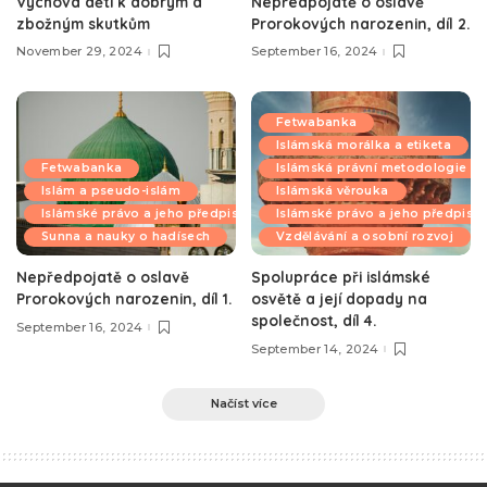
Výchova dětí k dobrým a
Nepředpojatě o oslavě
zbožným skutkům
Prorokových narozenin, díl 2.
November 29, 2024
September 16, 2024
Fetwabanka
Islámská morálka a etiketa
Fetwabanka
Islámská právní metodologie
Islám a pseudo-islám
Islámská věrouka
Islámské právo a jeho předpisy
Islámské právo a jeho předpisy
Sunna a nauky o hadísech
Vzdělávání a osobní rozvoj
Nepředpojatě o oslavě
Spolupráce při islámské
Prorokových narozenin, díl 1.
osvětě a její dopady na
společnost, díl 4.
September 16, 2024
September 14, 2024
Načíst více