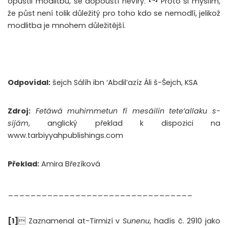
opustil modlitbu, se dopouští nevíry.
Proto si myslím,
že půst není tolik důležitý pro toho kdo se nemodlí, jelikož
modlitba je mnohem důležitější.
Odpovídal:
šejch Sálíh ibn ‘Abdil’azíz Áli š-Šejch, KSA
Zdroj:
Fetáwá muhimmetun fí mesáilin tete’allaku s-
sijám
, anglický překlad k dispozici na
www.tarbiyyahpublishings.com
Překlad:
Amira Březíková
_________________________________
[1]
 Zaznamenal at-Tirmizí v
Sunenu
, hadís č. 2910 jako