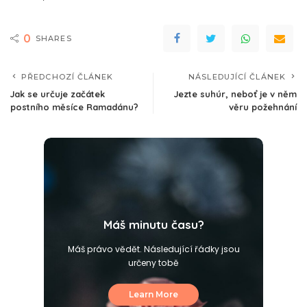
0
SHARES
PŘEDCHOZÍ ČLÁNEK
NÁSLEDUJÍCÍ ČLÁNEK
Jak se určuje začátek
Jezte suhúr, neboť je v něm
postního měsíce Ramadánu?
věru požehnání
Máš minutu času?
Máš právo vědět. Následující řádky jsou
určeny tobě
Learn More