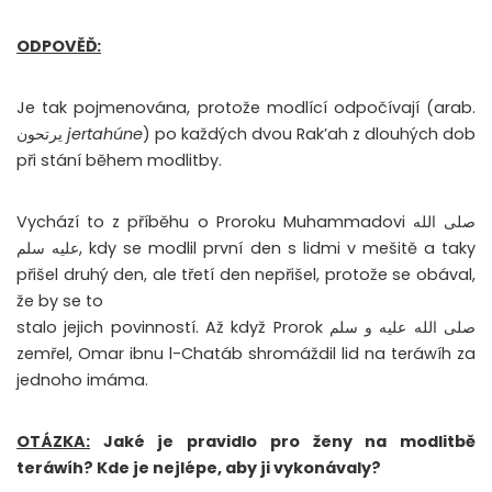
ODPOVĚĎ:
Je tak pojmenována, protože modlící odpočívají (arab.
يرتحون
jertahúne
) po každých dvou Rak’ah z dlouhých dob
při stání během modlitby.
Vychází to z příběhu o Proroku Muhammadovi صلى الله
عليه سلم, kdy se modlil první den s lidmi v mešitě a taky
přišel druhý den, ale třetí den nepřišel, protože se obával,
že by se to
stalo jejich povinností. Až když Prorok صلى الله عليه و سلم
zemřel, Omar ibnu l-Chatáb shromáždil lid na teráwíh za
jednoho imáma.
OTÁZKA:
Jaké je pravidlo pro ženy na modlitbě
teráwíh? Kde je nejlépe, aby ji vykonávaly?