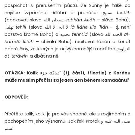
pospíchat s přerušením půstu. Ze Sunny je také co
nejvíce vzpomínat Alláha a pronášet تسبيح
tesbíh
(opakovat slova سبحان الله
subhán Alláh
– sláva Bohu),
تهليل
tehlíl
(slova لا اله الا الله
lá iláhe ille ´lláh
– tj. není
božstva kromě Boha) a تحميد
tehmíd
(slova الحمد لله
al-
hamdu lilláh
– chvála Bohu), recitovat Korán a konat
dobré činy, ze kterých je nejvýznamnější modlitba التراويح
at-teráwíh
, a dbát na ně.
OTÁZKA:
Kolik جزء
džuz
´ (tj. částí, třicetin) z Koránu
může muslim přečíst za jeden den během Ramadánu?
ODPOVĚĎ:
Přečtěte tolik, kolik, je pro vás snadné, ale s rozjímáním a
pochopením jeho významu. Jak řekl Prorok صلى الله عليه و
سلم: