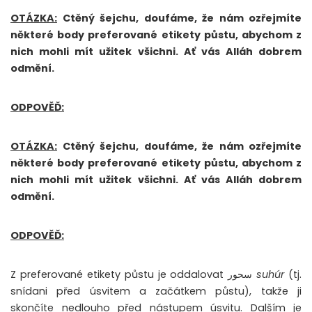
OTÁZKA:
Ctěný šejchu, doufáme, že nám ozřejmíte
některé body preferované etikety půstu, abychom z
nich mohli mít užitek všichni. Ať vás Alláh dobrem
odmění.
ODPOVĚĎ:
OTÁZKA:
Ctěný šejchu, doufáme, že nám ozřejmíte
některé body preferované etikety půstu, abychom z
nich mohli mít užitek všichni. Ať vás Alláh dobrem
odmění.
ODPOVĚĎ:
Z preferované etikety půstu je oddalovat سحور
suhúr
(tj.
snídani před úsvitem a začátkem půstu), takže ji
skončíte nedlouho před nástupem úsvitu. Dalším je