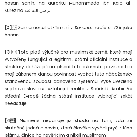
hasan sahíh, na autoritu Muhammeda ibn Ka’b al-
Kurezího رضي الله عنه.
[2]
 Zaznamenal at-Tirmizí v
Sunenu
, hadís č. 725 jako
hasan.
[3]
 Toto platí výlučně pro muslimské země, které mají
vytvořeny fungující a legitimní, státní oficiální instituce a
struktury dohlížející na plnění této islámské povinnosti a
mají zákonem danou povinnost vybírat tuto nábožensky
stanovenou součást daňového systému. Výše uvedená
šejchova slova se vztahují k realitě v Saúdské Arábii. Ve
střední Evropě žádná státní instituce vybírající zekát
neexistuje.
[4]
Nicméně nepanuje již shoda na tom, zda se
skutečně jedná o nevíru, která člověka vyvádí pryč z lůna
islámu, činíce ho nevěřícím a nikoli muslimem.