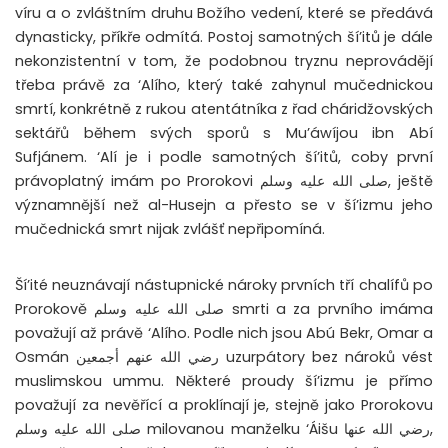
víru a o zvláštním druhu Božího vedení, které se předává
dynasticky, příkře odmítá. Postoj samotných ší’itů je dále
nekonzistentní v tom, že podobnou tryznu neprovádějí
třeba právě za ‘Alího, který také zahynul mučednickou
smrtí, konkrétně z rukou atentátníka z řad cháridžovských
sektářů během svých sporů s Mu’áwíjou ibn Abí
Sufjánem. ‘Alí je i podle samotných ší’itů, coby první
právoplatný imám po Prorokovi صلى الله عليه وسلم, ještě
významnější než al-Husejn a přesto se v ší’izmu jeho
mučednická smrt nijak zvlášť nepřipomíná.
Ší’ité neuznávají nástupnické nároky prvních tří chalífů po
Prorokově صلى الله عليه وسلم smrti a za prvního imáma
považují až právě ‘Alího. Podle nich jsou Abú Bekr, Omar a
Osmán رضي الله عنهم أجمعين uzurpátory bez nároků vést
muslimskou ummu. Některé proudy ší’izmu je přímo
považují za nevěřící a proklínají je, stejně jako Prorokovu
صلى الله عليه وسلم milovanou manželku ‘Áišu رضي الله عنها,