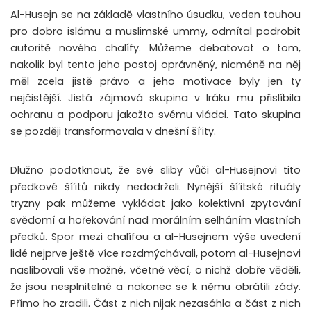
Al-Husejn se na základě vlastního úsudku, veden touhou
pro dobro islámu a muslimské ummy, odmítal podrobit
autoritě nového chalífy. Můžeme debatovat o tom,
nakolik byl tento jeho postoj oprávněný, nicméně na něj
měl zcela jistě právo a jeho motivace byly jen ty
nejčistější. Jistá zájmová skupina v Iráku mu přislíbila
ochranu a podporu jakožto svému vládci. Tato skupina
se později transformovala v dnešní ší’ity.
Dlužno podotknout, že své sliby vůči al-Husejnovi tito
předkové ší’itů nikdy nedodrželi. Nynější ší’itské rituály
tryzny pak můžeme vykládat jako kolektivní zpytování
svědomí a hořekování nad morálním selháním vlastních
předků. Spor mezi chalífou a al-Husejnem výše uvedení
lidé nejprve ještě více rozdmýchávali, potom al-Husejnovi
naslibovali vše možné, včetně věcí, o nichž dobře věděli,
že jsou nesplnitelné a nakonec se k němu obrátili zády.
Přímo ho zradili. Část z nich nijak nezasáhla a část z nich