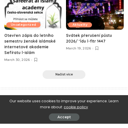
Uncategorized
Aktuality
Otevřen zápis do letního
Svátek přerušení půstu
semestru ženské islámské
2026/ ‘Ídu l-fitr 1447
internetové akademie
March 19, 2026
Sefíratu l-islám
March 30, 2026
Načíst více
e-Islám
>
Blog
>
Vybraná kázání
>
O pomoci Boží během hidžry
Our website uses cookies to improve your experience. Learn
more about:
cookie policy
Vybraná kázání
O pomoci Boží během hidžry
Accept
July 28, 2023