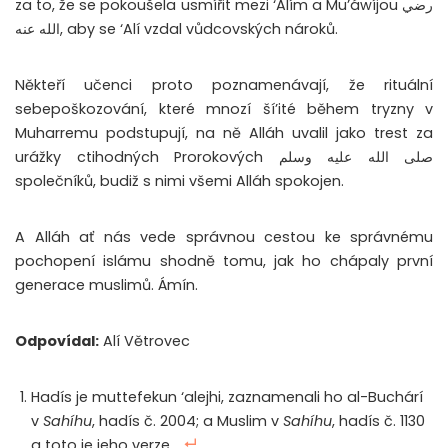
za to, že se pokoušela usmířit mezi ‘Alím a Mu’áwíjou رضي
الله عنه, aby se ‘Alí vzdal vůdcovských nároků.
Někteří učenci proto poznamenávají, že rituální
sebepoškozování, které mnozí ší’ité během tryzny v
Muharremu podstupují, na ně Alláh uvalil jako trest za
urážky ctihodných Prorokových صلى الله عليه وسلم
společníků, budiž s nimi všemi Alláh spokojen.
A Alláh ať nás vede správnou cestou ke správnému
pochopení islámu shodně tomu, jak ho chápaly první
generace muslimů. Ámín.
Odpovídal:
Alí Větrovec
Hadís je muttefekun ‘alejhi, zaznamenali ho al-Buchárí
v
Sahíhu
, hadís č. 2004; a Muslim v
Sahíhu
, hadís č. 1130
a toto je jeho verze.