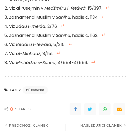
Viz al-‘Usejmín v
Medžmú’u l-fetáwá
, 15/397.
Zaznamenal Muslim v
Sahíhu
, hadís č. 1134.
Viz
Zádu l-me’ád
, 2/76
Zaznamenal Muslim v
Sahíhu
, hadís č. 1162.
Viz
Bedái’u l-fewáid
, 5/315.
Viz
al-Minhádž
, 8/151.
Viz
Minhádžu s-Sunna
, 4/554-4/556.
Featured
TAGS:
0
SHARES
PŘEDCHOZÍ ČLÁNEK
NÁSLEDUJÍCÍ ČLÁNEK