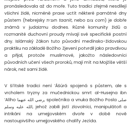
pronásledovala až do moře. Tuto tradici zřejmě nesdílejí
všichni židé, nicméně praxe uctít některé památné dny
půstem (hebrejsky תענית
taanit
, nebo צום
com
) je dobře
známá v judaizmu dodnes. Různé komunity židů a
rozmanité duchovní proudy mívají své specifické postní
dny. Islámský Zákon tuto původní medínsko-židovskou
praktiku na základě Božího Zjevení potvrdil jako pravdivou
a přijal, protože muslimové, jakožto následovníci
původních učení všech proroků, mají mít na Mojžíše větší
nárok, než sami židé.
V ší’itské tradici není ‘Ášúrá spojená s půstem, ale s
vrcholem tryzny za mučednickou smrt al-Husejna ibn
‘Alího رضي الله عنهما, společníka a vnuka Božího Posla صلى
الله عليه وسلم, jehož zabili jistí zlovolníci, manipulátoři a
intrikáni na umejjovském dvoře v době nově
nastoupivšího umejjovského chalífy Jezída.