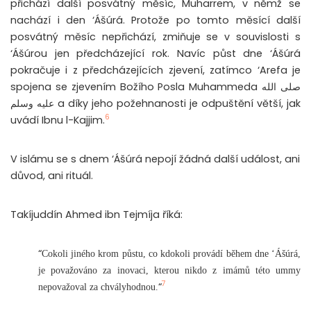
přichází další posvátný měsíc, Muharrem, v němž se
nachází i den ‘Ášúrá. Protože po tomto měsící další
posvátný měsíc nepřichází, zmiňuje se v souvislosti s
‘Ášúrou jen předcházející rok. Navíc půst dne ‘Ášúrá
pokračuje i z předcházejících zjevení, zatímco ‘Arefa je
spojena se zjevením Božího Posla Muhammeda صلى الله
عليه وسلم a díky jeho požehnanosti je odpuštění větší, jak
6
uvádí Ibnu l-Kajjim.
V islámu se s dnem ‘Ášúrá nepojí žádná další událost, ani
důvod, ani rituál.
Takíjuddín Ahmed ibn Tejmíja říká:
“
Cokoli jiného krom půstu, co kdokoli provádí během dne ‘Ášúrá,
je považováno za inovaci, kterou nikdo z imámů této ummy
7
“
nepovažoval za chvályhodnou.