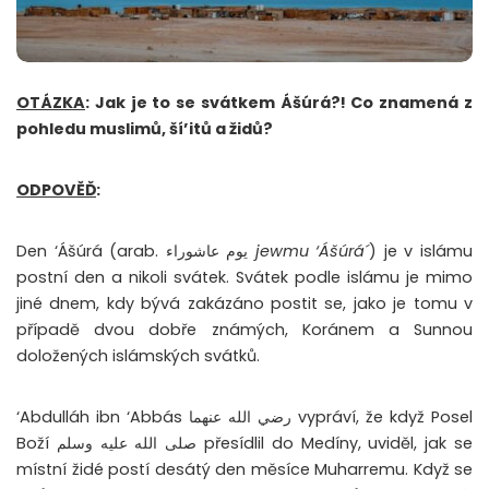
OTÁZKA
: Jak je to se svátkem Ášúrá?! Co znamená z
pohledu muslimů, ší’itů a židů?
ODPOVĚĎ
:
Den ‘Ášúrá (arab. يوم عاشوراء
jewmu ‘Ášúrá´
) je v islámu
postní den a nikoli svátek. Svátek podle islámu je mimo
jiné dnem, kdy bývá zakázáno postit se, jako je tomu v
případě dvou dobře známých, Koránem a Sunnou
doložených islámských svátků.
‘Abdulláh ibn ‘Abbás رضي الله عنهما vypráví, že když Posel
Boží صلى الله عليه وسلم přesídlil do Medíny, uviděl, jak se
místní židé postí desátý den měsíce Muharremu. Když se