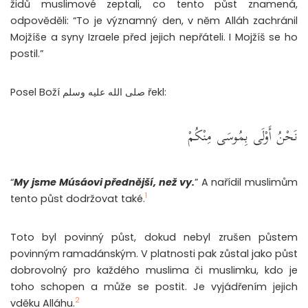
židů muslimové zeptali, co tento půst znamená,
odpověděli: “To je významný den, v něm Alláh zachránil
Mojžíše a syny Izraele před jejich nepřáteli. I Mojžíš se ho
postil.”
Posel Boží صلى الله عليه وسلم řekl:
نَحْنُ أَوْلَى بِمُوسَى مِنْكُمْ
“
My jsme Músáovi přednější, než vy.
” A nařídil muslimům
1
tento půst dodržovat také.
Toto byl povinný půst, dokud nebyl zrušen půstem
povinným ramadánským. V platnosti pak zůstal jako půst
dobrovolný pro každého muslima či muslimku, kdo je
toho schopen a může se postit. Je vyjádřením jejich
2
vděku Alláhu.