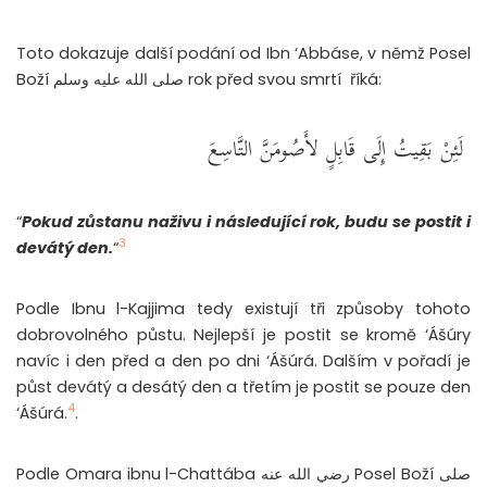
Toto dokazuje další podání od Ibn ‘Abbáse, v němž Posel
Boží صلى الله عليه وسلم rok před svou smrtí říká:
‏ لَئِنْ بَقِيتُ إِلَى قَابِلٍ لأَصُومَنَّ التَّاسِعَ
“
Pokud zůstanu naživu i následující rok, budu se postit i
3
devátý den.
“
Podle Ibnu l-Kajjima tedy existují tři způsoby tohoto
dobrovolného půstu. Nejlepší je postit se kromě ‘Ášúry
navíc i den před a den po dni ‘Ášúrá. Dalším v pořadí je
půst devátý a desátý den a třetím je postit se pouze den
4
‘Ášúrá.
.
Podle Omara ibnu l-Chattába رضي الله عنه Posel Boží صلى