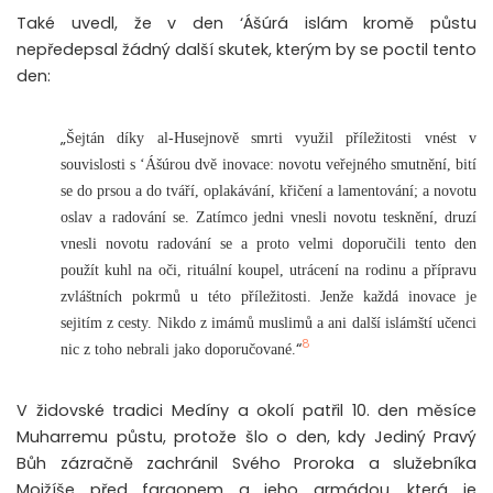
Také uvedl, že v den ‘Ášúrá islám kromě půstu
nepředepsal žádný další skutek, kterým by se poctil tento
den:
„
Šejtán díky al-Husejnově smrti využil příležitosti vnést v
souvislosti s ‘Ášúrou dvě inovace: n
ovotu veřejného smutnění, bití
se do prsou a do tváří, oplakávání, křičení a lamentování; a
novotu
oslav a radování se.
Zatímco jedni vnesli novotu tesknění, druzí
vnesli novotu radování se a proto velmi doporučili tento den
použít kuhl na oči, rituální koupel, utrácení na rodinu a přípravu
zvláštních pokrmů u této příležitosti.
Jenže každá inovace je
sejitím z cesty. Nikdo z imámů muslimů a ani další islámští učenci
8
“
nic z toho nebrali jako doporučované.
V židovské tradici Medíny a okolí patřil 10. den měsíce
Muharremu půstu, protože šlo o den, kdy Jediný Pravý
Bůh zázračně zachránil Svého Proroka a služebníka
Mojžíše před faraonem a jeho armádou, která je