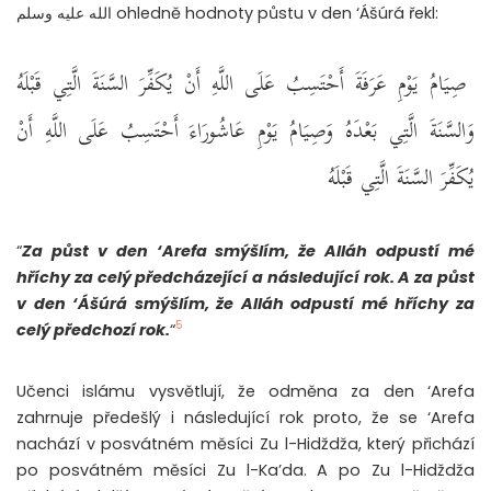
الله عليه وسلم ohledně hodnoty půstu v den ‘Ášúrá řekl:
صِيَامُ يَوْمِ عَرَفَةَ أَحْتَسِبُ عَلَى اللَّهِ أَنْ يُكَفِّرَ السَّنَةَ الَّتِي قَبْلَهُ
وَالسَّنَةَ الَّتِي بَعْدَهُ وَصِيَامُ يَوْمِ عَاشُورَاءَ أَحْتَسِبُ عَلَى اللَّهِ أَنْ
يُكَفِّرَ السَّنَةَ الَّتِي قَبْلَهُ ‏
“
Za půst v den ‘Arefa smýšlím, že Alláh odpustí mé
hříchy za celý předcházející a následující rok. A za půst
v den ‘Ášúrá smýšlím, že Alláh odpustí mé hříchy za
5
celý předchozí rok.
“
Učenci islámu vysvětlují, že odměna za den ‘Arefa
zahrnuje předešlý i následující rok proto, že se ‘Arefa
nachází v posvátném měsíci Zu l-Hidždža, který přichází
po posvátném měsíci Zu l-Ka’da. A po Zu l-Hidždža