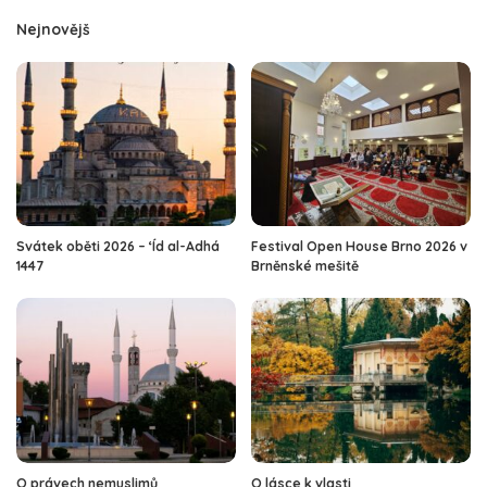
Nejnovějš
Svátek oběti 2026 – ‘Íd al-Adhá
Festival Open House Brno 2026 v
1447
Brněnské mešitě
O právech nemuslimů
O lásce k vlasti