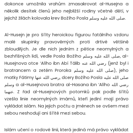
dokonce umožnila vrahům zmasakrovat al-Husejna a
několik desítek členů jeho nejbližší rodiny včetně dětí, v
jejichž žilách kolovala krev Božího Posla صلى الله عليه وسلم.
Al-Husejn je pro ší’ity heroickou figurou fatálního vzdoru
malé skupinky pravověrných proti drtivé většině
zbloudilých. Je dle nich jedním z pětice neomylných a
bezhříšných lidí, vedle Posla Božího صلى الله عليه وسلم, al-
Husejnova otce ‘Alího ibn Abí Tálib رضي الله عنه (jenž byl i
bratrancem a zetěm Proroka صلى الله عليه وسلم), jeho
matky Fátimy رضي الله عنها, dcery Božího Posla صلى الله عليه
وسلم a al-Husejnova bratra al-Hasana ibn ‘Alího رضي الله
عنهما. Z řad al-Husejnových potomků pak podle ší’itů
vzešla linie neomylných imámů, kteří jediní mají právo
vykládat islám. Na jejich počtu a jménech se ovšem mezi
sebou neshodují ani ší’ité mezi sebou.
Islám učení o rodové linii, která jediná má právo vykládat